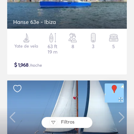
Hanse 63e - Ibiza
Yate de vela
63 ft
8
3
5
19 m
$
1,968
/noche
Filtros