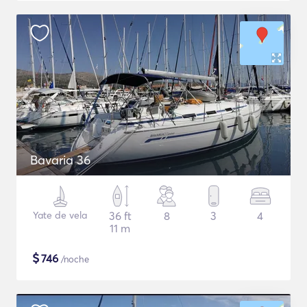
Bavaria 36
Yate de vela
36 ft
8
3
4
11 m
$
746
/noche