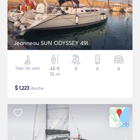
Jeanneau SUN ODYSSEY 49I
Yate de vela
48 ft
8
4
4
15 m
$
1,223
/noche