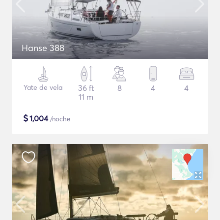
Hanse 388
Yate de vela
36 ft
8
4
4
11 m
$
1,004
/noche