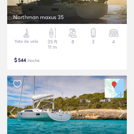
Northman maxus 35
Yate de vela
35 ft
8
3
4
11 m
$
544
/noche