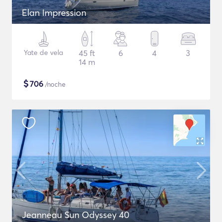
Elan Impression
Yate de vela
45 ft
6
4
3
14 m
$
706
/noche
Jeanneau Sun Odyssey 40