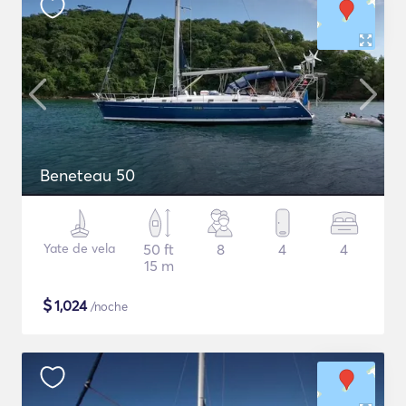
Beneteau 50
Yate de vela
50 ft
8
4
4
15 m
$
1,024
/noche