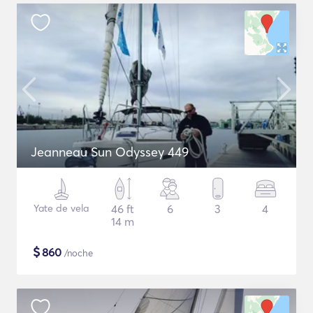
Jeanneau Sun Odyssey 449
Yate de vela
46 ft
6
3
4
14 m
$
860
/noche