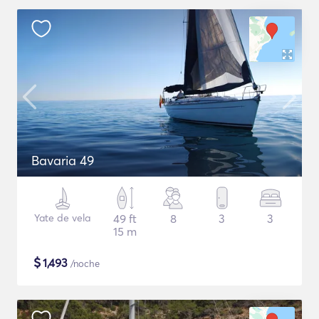
Bavaria 49
Yate de vela
49 ft
8
3
3
15 m
$
1,493
/noche