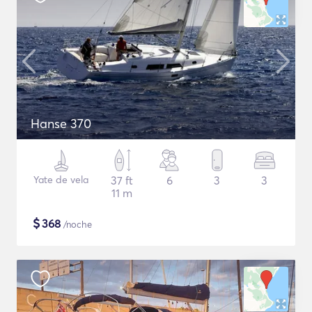
Hanse 370
Yate de vela
37 ft
6
3
3
11 m
$
368
/noche