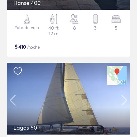
Hanse 400
Yate de vela
40 ft
8
3
5
12 m
$
410
/noche
Lagos 50