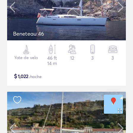
Beneteau 46
Yate de vela
46 ft
12
3
3
14 m
$
1,022
/noche