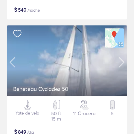
$
540
/noche
Beneteau Cyclades 50
Yate de vela
50 ft
11 Crucero
5
15 m
$
849
/día