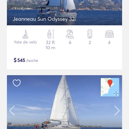
Jeanneau Sun Odyssey 32i
Yate de vela
32 ft
6
2
4
10 m
$
545
/noche