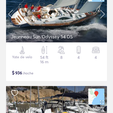
Jeanneau Sun Odyssey 54 DS
Yate de vela
54 ft
8
4
4
16 m
$
936
/noche