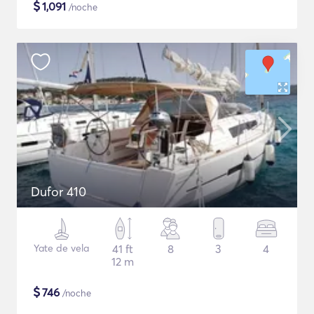
$
1,091
/noche
Dufor 410
Yate de vela
41 ft
8
3
4
12 m
$
746
/noche