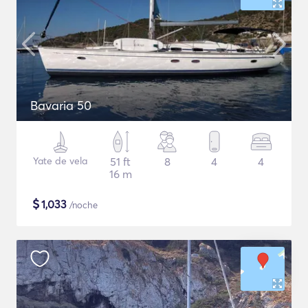
Bavaria 50
Yate de vela
51 ft
8
4
4
16 m
$
1,033
/noche