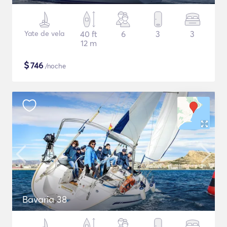
Yate de vela
40 ft
6
3
3
12 m
$
746
/noche
Bavaria 38