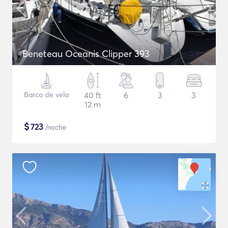
Beneteau Oceanis Clipper 393
Barco de vela
40 ft
6
3
3
12 m
$
723
/noche