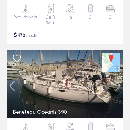
Yate de vela
38 ft
6
3
3
12 m
$
470
/noche
Beneteau Oceanis 390