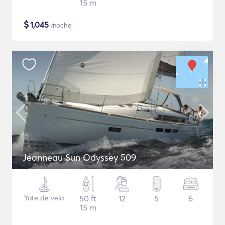
15 m
$
1,045
/noche
Jeanneau Sun Odyssey 509
Yate de vela
50 ft
12
5
6
15 m