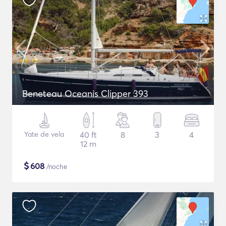
Beneteau Oceanis Clipper 393
Yate de vela
40 ft
8
3
4
12 m
$
608
/noche