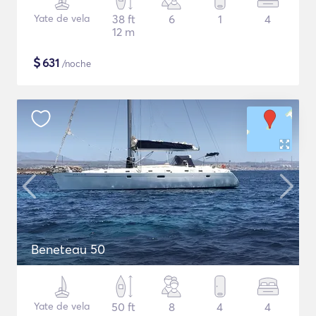
Yate de vela
38 ft
6
1
4
12 m
$
631
/noche
Beneteau 50
Yate de vela
50 ft
8
4
4