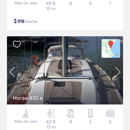
Yate de vela
49 ft
8
4
1
15 m
$
918
/noche
Hanse 430 e
Yate de vela
43 ft
8
3
5
13 m