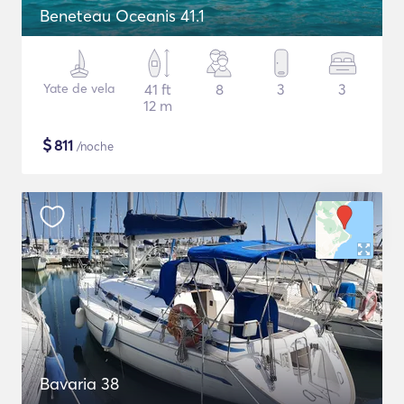
Beneteau Oceanis 41.1
Yate de vela
41 ft
8
3
3
12 m
$
811
/noche
Bavaria 38