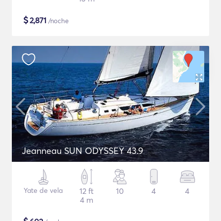
$
2,871
/noche
Jeanneau SUN ODYSSEY 43.9
Yate de vela
12 ft
10
4
4
4 m