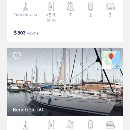
Yate de vela
45 ft
7
2
3
14 m
$
803
/noche
Beneteau 50