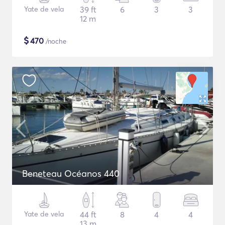
Yate de vela
39 ft
6
3
3
12 m
$
470
/noche
Beneteau Océanos 440
Yate de vela
44 ft
8
4
4
13 m