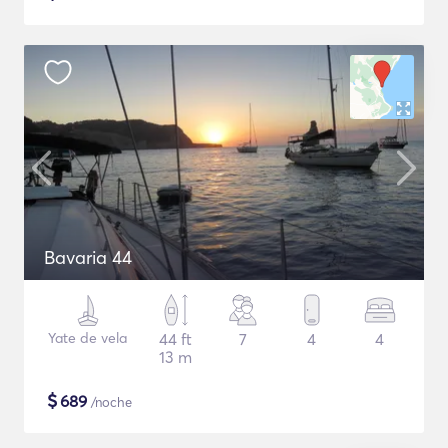
Bavaria 44
Yate de vela
44 ft
7
4
4
13 m
$
689
/noche