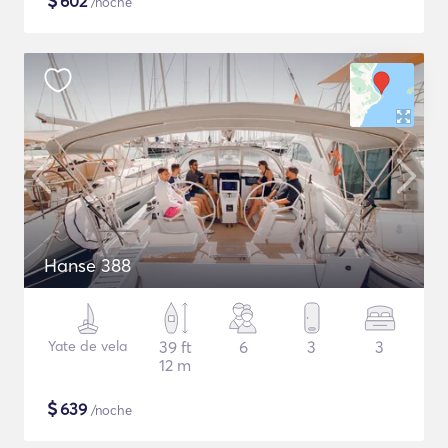
$
602
/noche
Hanse 388
Yate de vela
39 ft
6
3
3
12 m
$
639
/noche