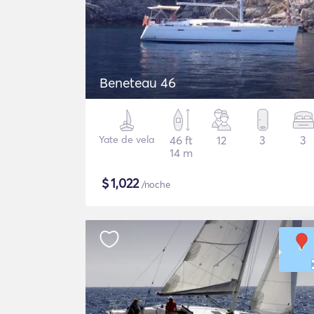
Beneteau 46
Yate de vela
46 ft
12
3
3
14 m
$
1,022
/noche