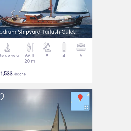
odrum Shipyard Turkish Gulet
te de vela
66 ft
8
4
6
20 m
$
1,533
/noche