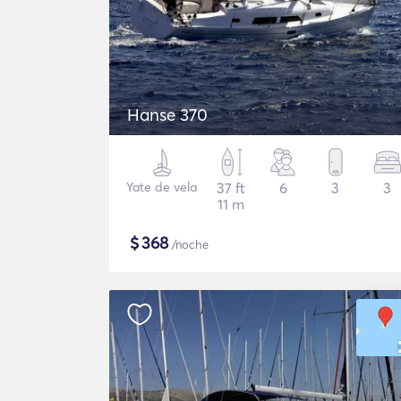
Hanse 370
Yate de vela
37 ft
6
3
3
11 m
$
368
/noche