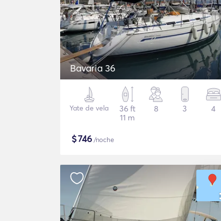
Bavaria 36
Yate de vela
36 ft
8
3
4
11 m
$
746
/noche