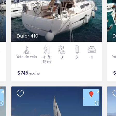
Dufor 410
D
Yate de vela
41 ft
8
3
4
Ya
12 m
$
746
/noche