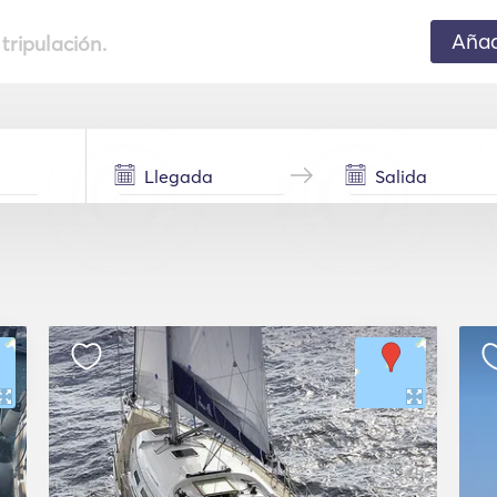
Añad
 tripulación.