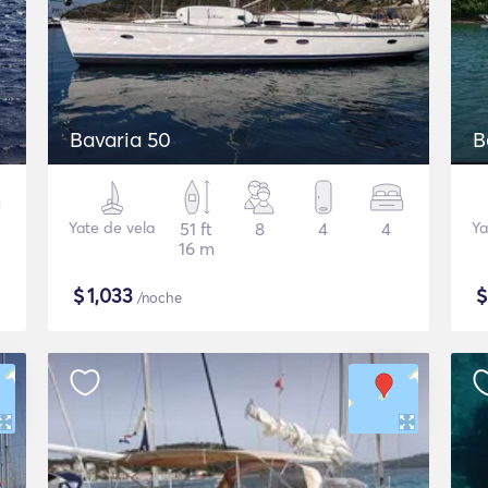
Bavaria 50
B
Yate de vela
51 ft
8
4
4
Ya
16 m
$
1,033
/noche