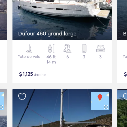
Dufour 460 grand large
B
Yate de vela
46 ft
6
3
3
Ya
14 m
$
1,125
/noche