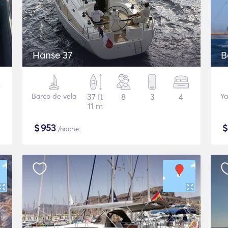
Hanse 37
B
Barco de vela
37 ft
8
3
4
Ya
11 m
$
953
/noche