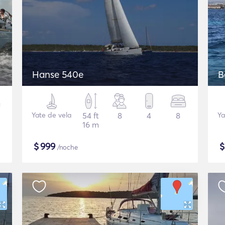
Hanse 540e
Yate de vela
54 ft
8
4
8
Ya
16 m
$
999
/noche