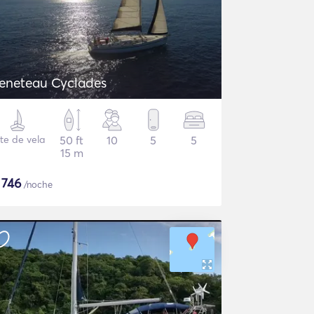
eneteau Cyclades
te de vela
50 ft
10
5
5
15 m
$
746
/noche