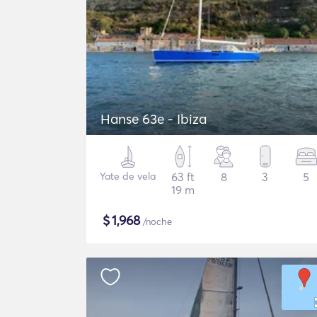
Hanse 63e - Ibiza
Yate de vela
63 ft
8
3
5
19 m
$
1,968
/noche