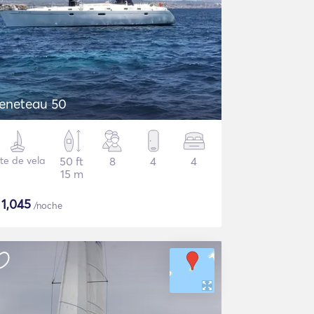
Beneteau 50
te de vela
50 ft
8
4
4
15 m
$
1,045
/noche