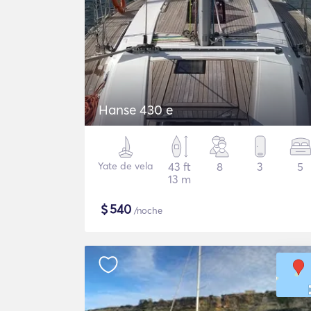
Hanse 430 e
Yate de vela
43 ft
8
3
5
13 m
$
540
/noche