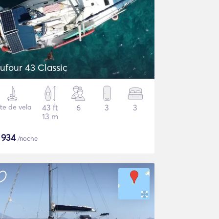
ufour 43 Classic
te de vela
43 ft
6
3
3
13 m
$
934
/noche