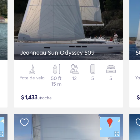
Jeanneau Sun Odyssey 509
5
Yate de vela
50 ft
12
5
5
Ya
15 m
$
1,433
/noche