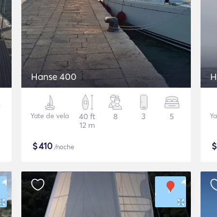
Hanse 400
H
Yate de vela
40 ft
8
3
5
Ya
12 m
$
410
/noche