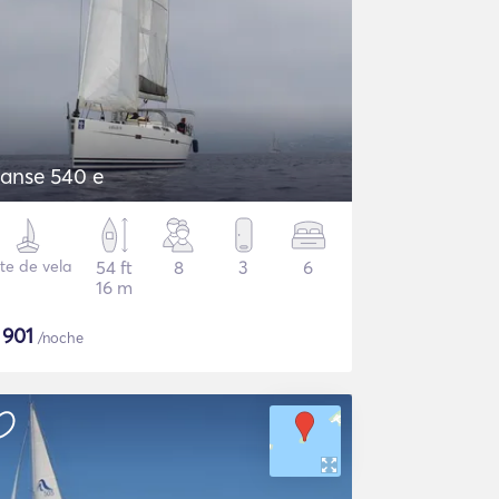
anse 540 e
te de vela
54 ft
8
3
6
16 m
$
901
/noche