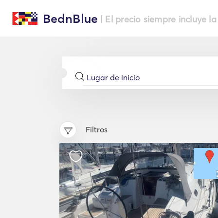
BednBlue
| El precio siempre incluye la
Filtros