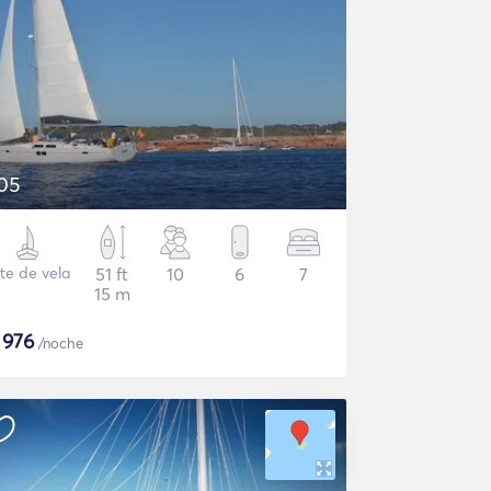
05
te de vela
51 ft
10
6
7
15 m
$
976
/noche