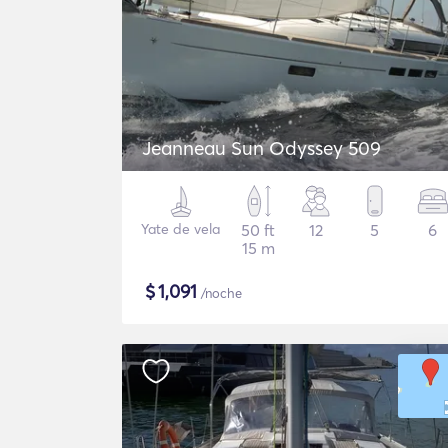
Jeanneau Sun Odyssey 509
Yate de vela
50 ft
12
5
6
15 m
$
1,091
/noche