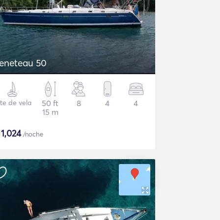
eneteau 50
te de vela
50 ft
8
4
4
15 m
$
1,024
/noche