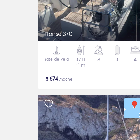
Hanse 370
Yate de vela
37 ft
8
3
4
11 m
$
674
/noche