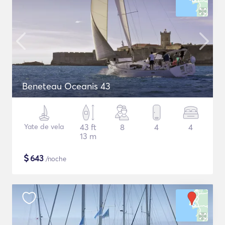
Beneteau Oceanis 43
Yate de vela
43 ft
8
4
4
13 m
$
643
/noche