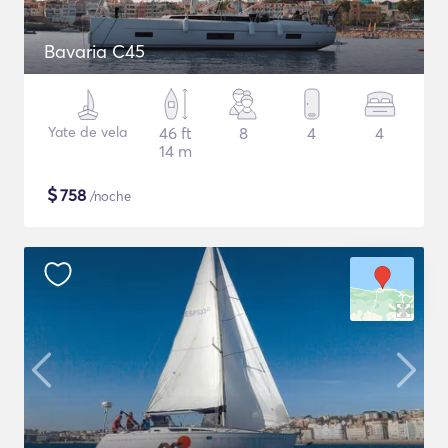
Bavaria C45
Yate de vela
46 ft
8
4
4
14 m
$
758
/noche