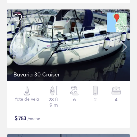
Bavaria 30 Cruiser
Yate de vela
28 ft
6
2
4
9 m
$
753
/noche