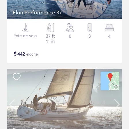
Elan Performance 37
Yate de vela
37 ft
8
3
4
11 m
$
442
/noche