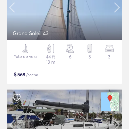
Grand Soleil 43
Yate de vela
44 ft
6
3
3
13 m
$
568
/noche