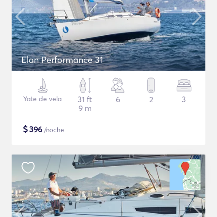
Elan Performance 31
Yate de vela
31 ft
6
2
3
9 m
$
396
/noche