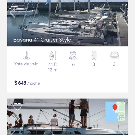
Bavaria 41 Cruiser Style
Yate de vela
41 ft
6
3
3
12 m
$
643
/noche