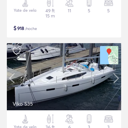
Yate de vela
49 ft
11
5
5
15 m
$
918
/noche
Viko S35
Yate de vela
36 ft
6
3
3