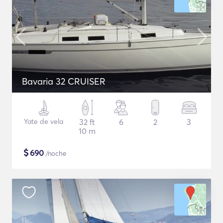
Bavaria 32 CRUISER
Yate de vela
32 ft
6
2
3
10 m
$
690
/noche