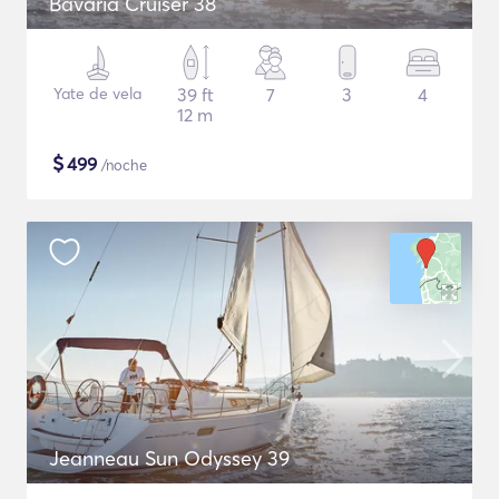
Bavaria Cruiser 38
Yate de vela
39 ft
7
3
4
12 m
$
499
/noche
Jeanneau Sun Odyssey 39