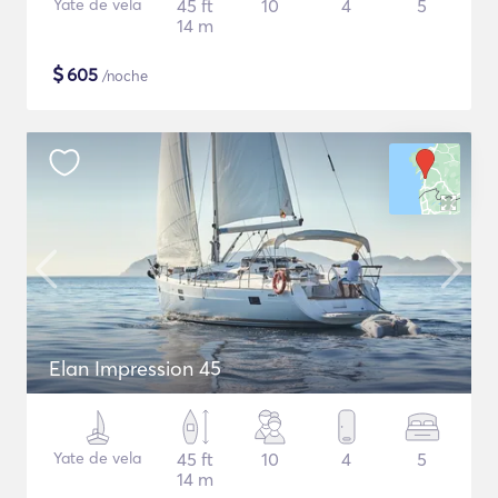
Yate de vela
45 ft
10
4
5
14 m
$
605
/noche
Elan Impression 45
Yate de vela
45 ft
10
4
5
14 m