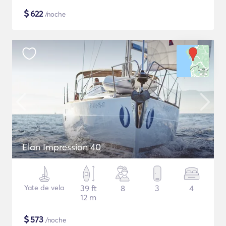
$
622
/noche
Elan Impression 40
Yate de vela
39 ft
8
3
4
12 m
$
573
/noche