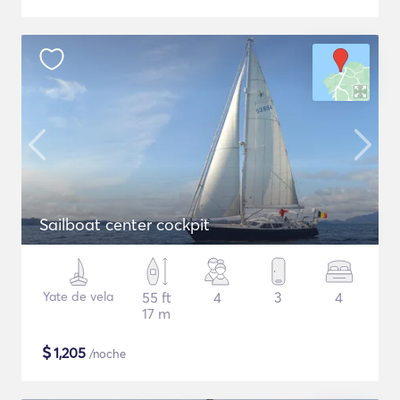
Sailboat center cockpit
Yate de vela
55 ft
4
3
4
17 m
$
1,205
/noche