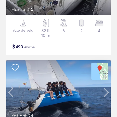
Hanse 315
Yate de vela
32 ft
6
2
4
10 m
$
490
/noche
Yatlant 24