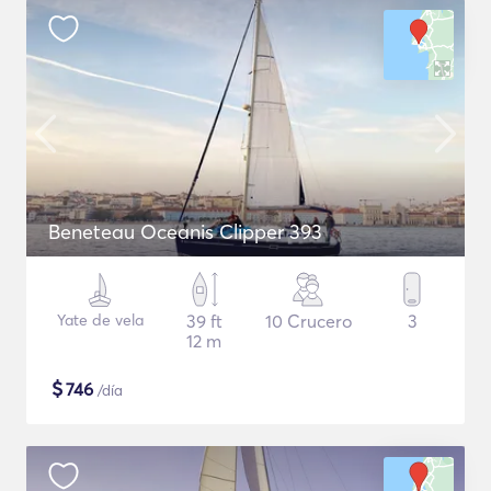
Beneteau Oceanis Clipper 393
Yate de vela
39 ft
10 Crucero
3
12 m
$
746
/día