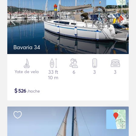
Bavaria 34
Yate de vela
33 ft
6
3
3
10 m
$
526
/noche