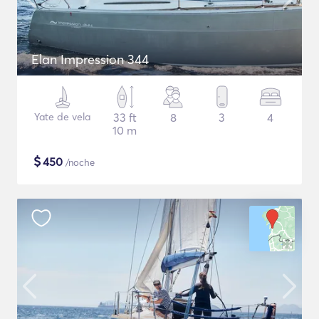
Elan Impression 344
Yate de vela
33 ft
8
3
4
10 m
$
450
/noche