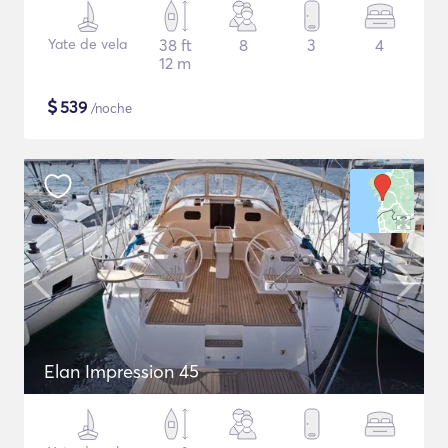
Yate de vela
38 ft
8
3
4
12 m
$
539
/noche
Elan Impression 45