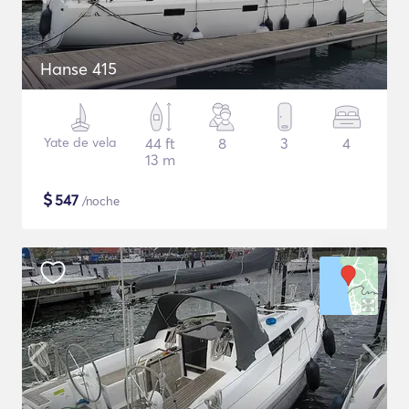
Hanse 415
Yate de vela
44 ft
8
3
4
13 m
$
547
/noche