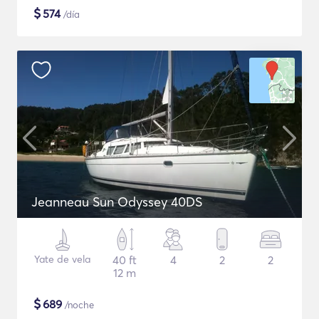
$
574
/día
Jeanneau Sun Odyssey 40DS
Yate de vela
40 ft
4
2
2
12 m
$
689
/noche