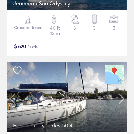
Jeanneau Sun Odyssey
Crucero Racer
40 ft
6
3
3
12 m
$
620
/noche
Beneteau Cyclades 50.4