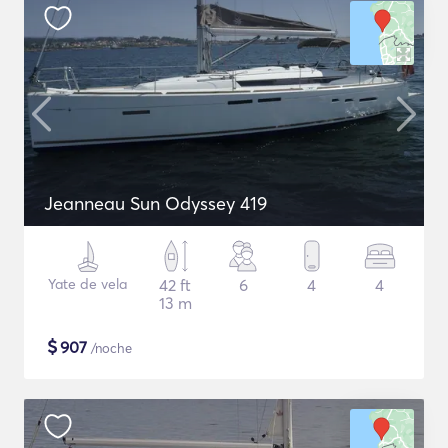
Jeanneau Sun Odyssey 419
Yate de vela
42 ft
6
4
4
13 m
$
907
/noche