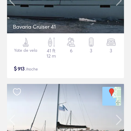
Bavaria Cruiser 41
Yate de vela
41 ft
6
3
3
12 m
$
913
/noche