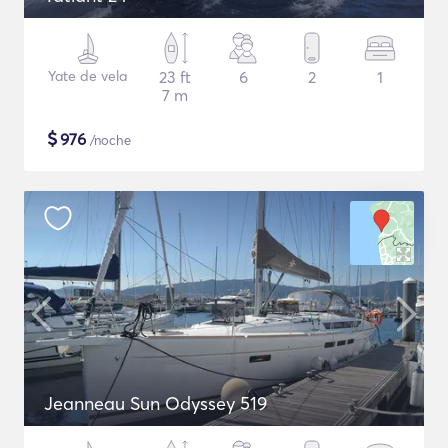
Yate de vela
23 ft
6
2
1
7 m
$
976
/noche
Jeanneau Sun Odyssey 519