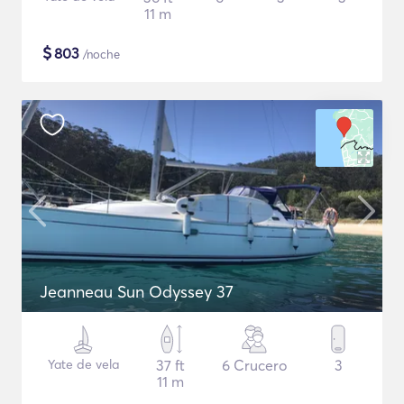
11 m
$
803
/noche
Jeanneau Sun Odyssey 37
Yate de vela
37 ft
6 Crucero
3
11 m