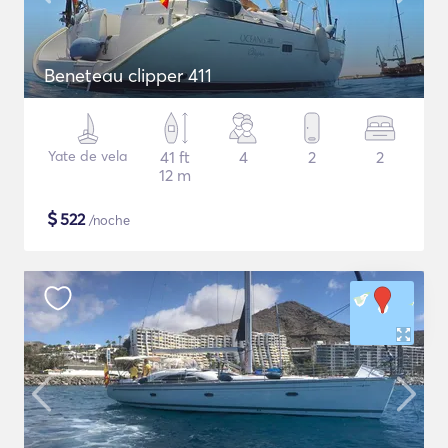
Beneteau clipper 411
Yate de vela
41 ft
4
2
2
12 m
$
522
/noche