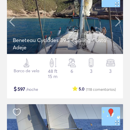
Beneteau Cyclades 39.3 - Sailing Costa
Adeje
Barco de vela
48 ft
6
3
3
15 m
$
597
5.0
/noche
(118
comentarios
)