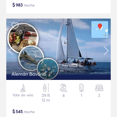
$
983
/noche
Alemán Bavaria
Yate de vela
39 ft
6
1
3
12 m
$
545
/noche