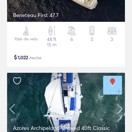
Beneteau First 47.7
Yate de vela
48 ft
6
3
3
15 m
$
1,022
/noche
Azores Archipelago Crewed 40ft Classic