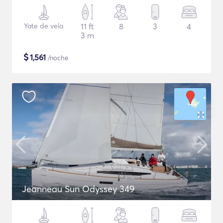
Yate de vela
11 ft
8
3
4
3 m
$
1,561
/noche
Jeanneau Sun Odyssey 349