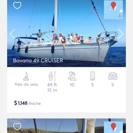
Bavaria 49 CRUISER
Yate de vela
49 ft
10
5
5
15 m
$
1,148
/noche