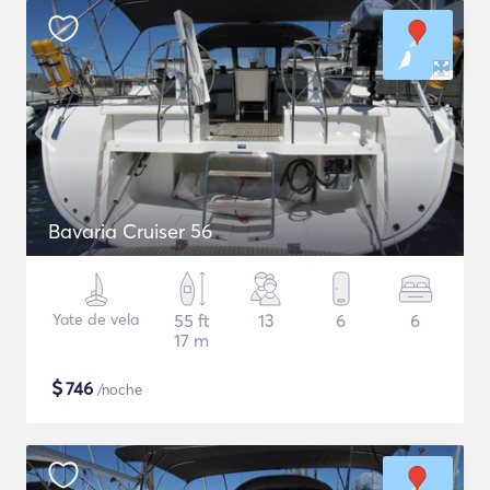
Bavaria Cruiser 56
Yate de vela
55 ft
13
6
6
17 m
$
746
/noche