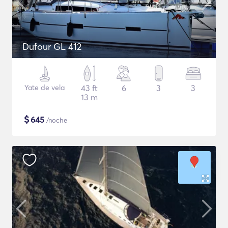
Dufour GL 412
Yate de vela
43 ft
6
3
3
13 m
$
645
/noche