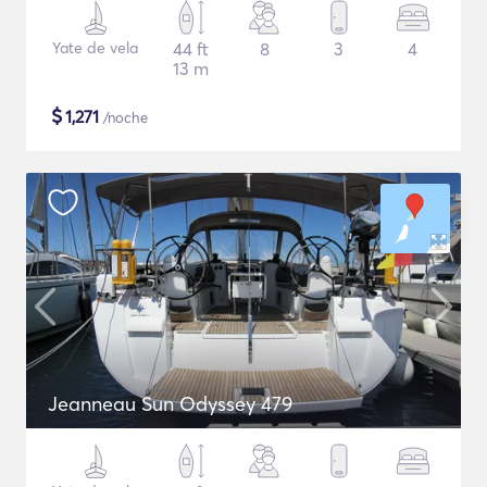
Yate de vela
44 ft
8
3
4
13 m
$
1,271
/noche
Jeanneau Sun Odyssey 479