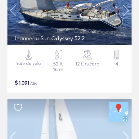
Jeanneau Sun Odyssey 52.2
Yate de vela
52 ft
12 Crucero
4
16 m
$
1,091
/día