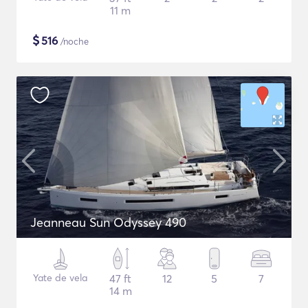
11 m
$
516
/noche
Jeanneau Sun Odyssey 490
Yate de vela
47 ft
12
5
7
14 m