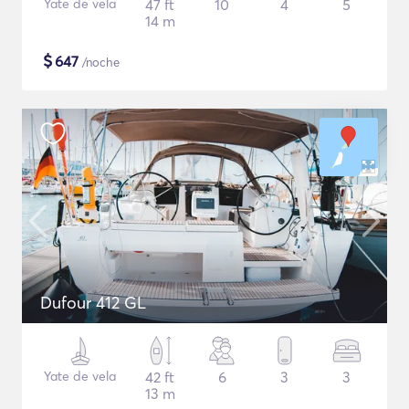
Yate de vela
47 ft
10
4
5
14 m
$
647
/noche
Dufour 412 GL
Yate de vela
42 ft
6
3
3
13 m