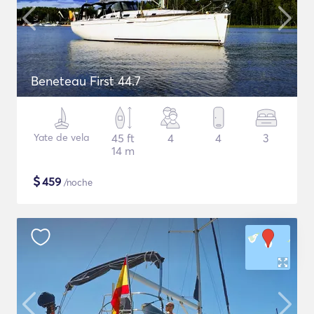
Beneteau First 44.7
Yate de vela
45 ft
4
4
3
14 m
$
459
/noche