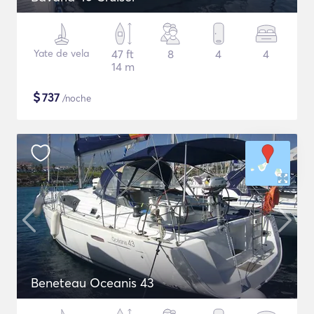
Yate de vela
47 ft
8
4
4
14 m
$
737
/noche
Beneteau Oceanis 43