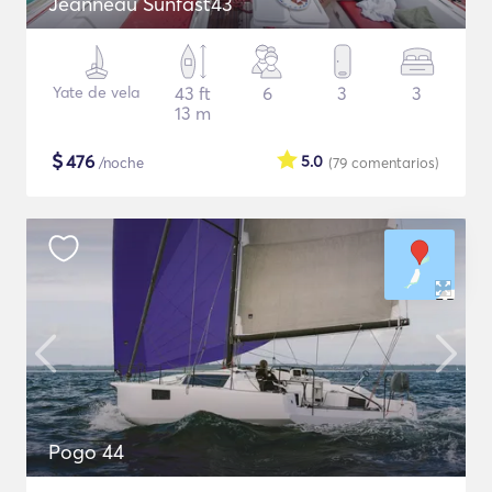
Jeanneau Sunfast43
Yate de vela
43 ft
6
3
3
13 m
$
476
5.0
/noche
(79
comentarios
)
Pogo 44