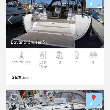
Bavaria Cruiser 51
Yate de vela
51 ft
8
4
4
16 m
$
679
/noche