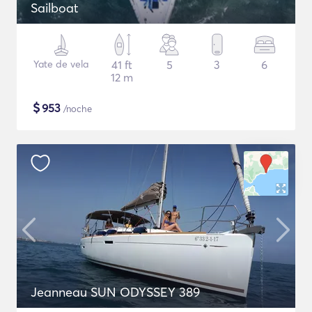
Sailboat
Yate de vela
41 ft
5
3
6
12 m
$
953
/noche
Jeanneau SUN ODYSSEY 389