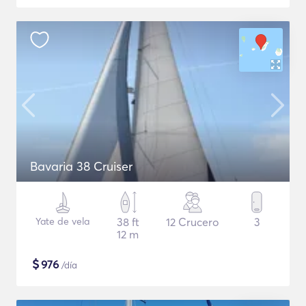
Bavaria 38 Cruiser
Yate de vela
38 ft
12 Crucero
3
12 m
$
976
/día