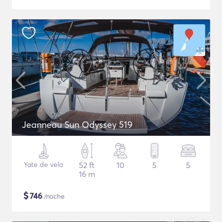
Jeanneau Sun Odyssey 519
Yate de vela
52 ft
10
5
5
16 m
$
746
/noche