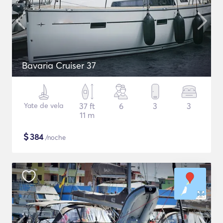
Bavaria Cruiser 37
Yate de vela
37 ft
6
3
3
11 m
$
384
/noche