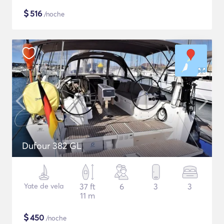
$
516
/noche
Dufour 382 GL
Yate de vela
37 ft
6
3
3
11 m
$
450
/noche