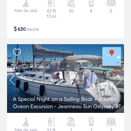
Yate de vela
43 ft
10
4
5
13 m
$
630
/noche
A Special Night on a Sailing Boat + Atlantic
Ocean Excursion - Jeanneau Sun Odyssey 37
Yate de vela
37 ft
2
2
2