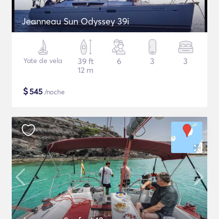
Jeanneau Sun Odyssey 39i
Yate de vela
39 ft
6
3
3
12 m
$
545
/noche