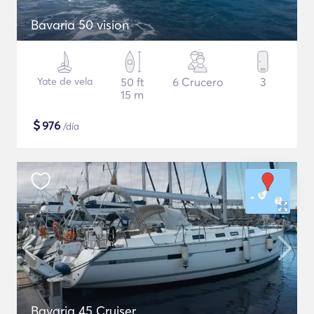
Bavaria 50 vision
Yate de vela
50 ft
6 Crucero
3
15 m
$
976
/día
Bavaria 45 Cruiser