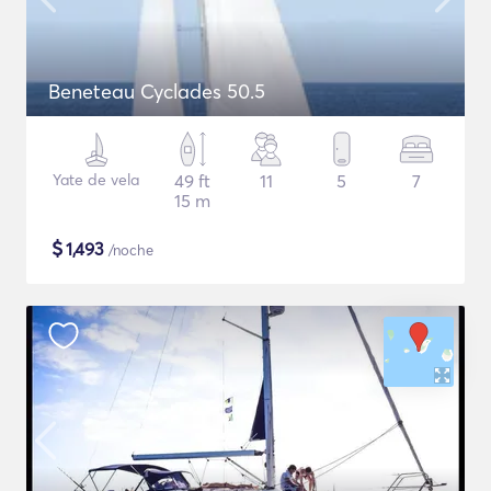
Beneteau Cyclades 50.5
Yate de vela
49 ft
11
5
7
15 m
$
1,493
/noche