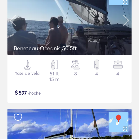
Beneteau Oceanis 50.5ft
Yate de vela
51 ft
8
4
4
15 m
$
597
/noche