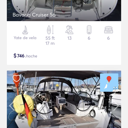
Bavaria Cruiser 56
Yate de vela
55 ft
13
6
6
17 m
$
746
/noche