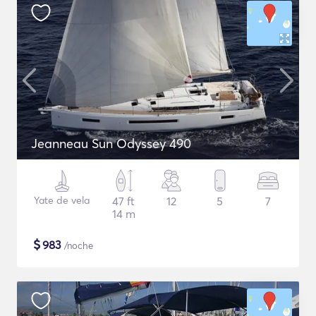
Jeanneau Sun Odyssey 490
Yate de vela
47 ft
12
5
7
14 m
$
983
/noche