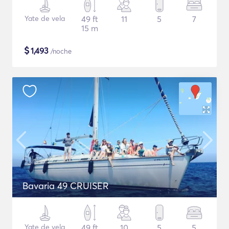
Yate de vela
49 ft
11
5
7
15 m
$
1,493
/noche
Bavaria 49 CRUISER
Yate de vela
49 ft
10
5
5