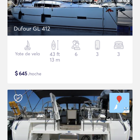
Dufour GL 412
Yate de vela
43 ft
6
3
3
13 m
$
645
/noche