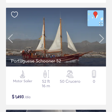
Portuguese Schooner 52
Motor Sailer
52 ft
50 Crucero
0
16 m
$
1,493
/día