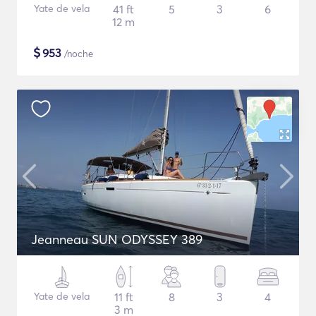
Yate de vela
41 ft
5
3
6
12 m
$
953
/noche
Jeanneau SUN ODYSSEY 389
Yate de vela
11 ft
8
3
4
3 m