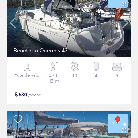
Beneteau Oceanis 43
Yate de vela
43 ft
10
4
5
13 m
$
630
/noche