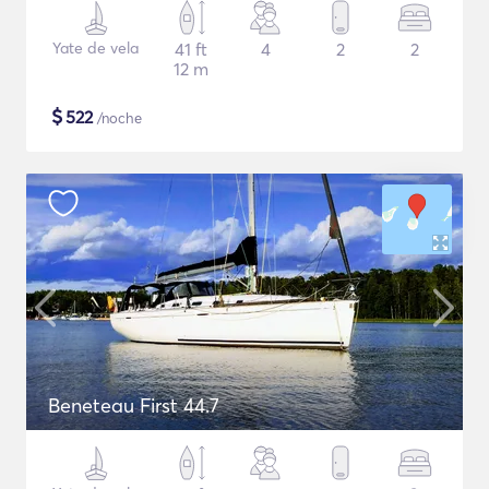
Yate de vela
41 ft
4
2
2
12 m
$
522
/noche
Beneteau First 44.7