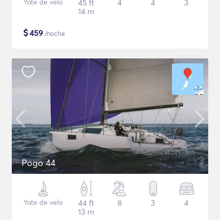
Yate de vela
45 ft
4
4
3
14 m
$
459
/noche
Pogo 44
Yate de vela
44 ft
8
3
4
13 m