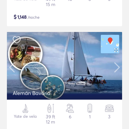
15 m
$
1,148
/noche
Alemán Bavaria
Yate de vela
39 ft
6
1
3
12 m