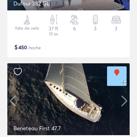
Dufour 382 GL
Yate de vela
37 ft
6
3
3
11 m
$
450
/noche
Beneteau First 47.7