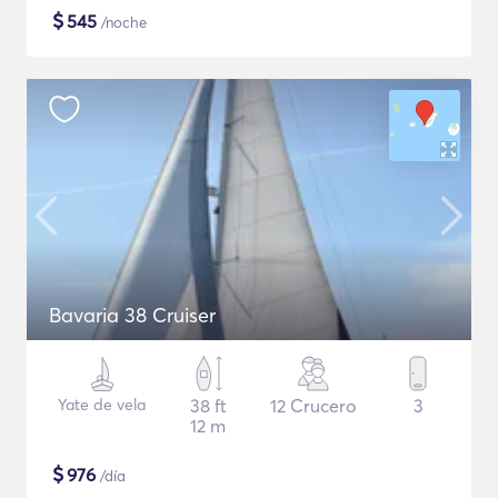
$
545
/noche
Bavaria 38 Cruiser
Yate de vela
38 ft
12 Crucero
3
12 m
$
976
/día