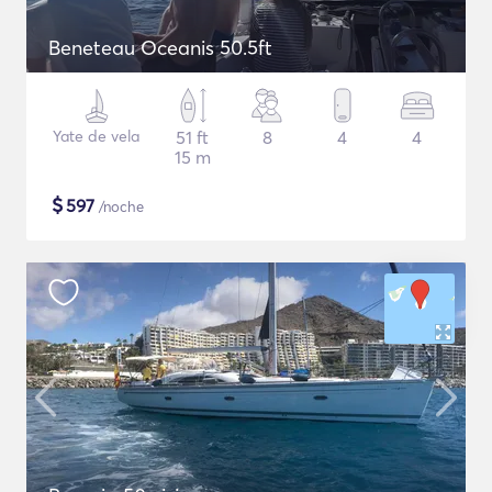
Beneteau Oceanis 50.5ft
Yate de vela
51 ft
8
4
4
15 m
$
597
/noche