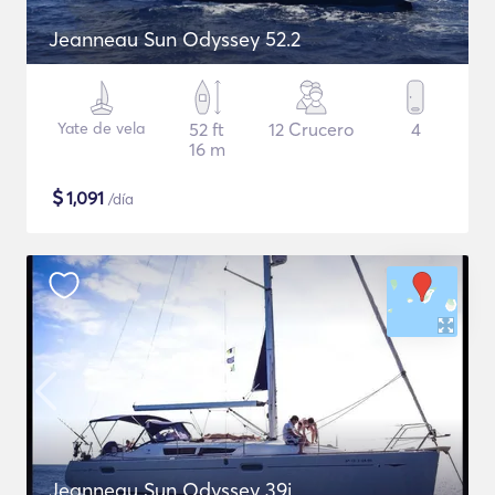
Jeanneau Sun Odyssey 52.2
Yate de vela
52 ft
12 Crucero
4
16 m
$
1,091
/día
Jeanneau Sun Odyssey 39i