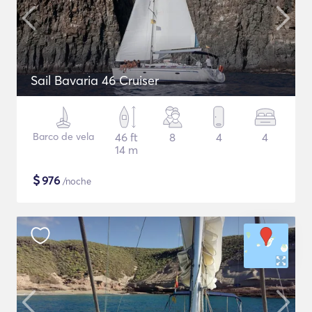
Sail Bavaria 46 Cruiser
Barco de vela
46 ft
8
4
4
14 m
$
976
/noche