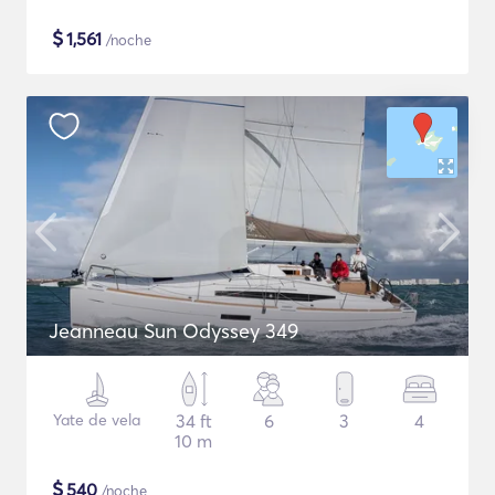
$
1,561
/noche
Jeanneau Sun Odyssey 349
Yate de vela
34 ft
6
3
4
10 m
$
540
/noche