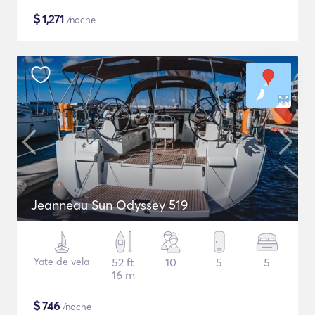
$
1,271
/noche
Jeanneau Sun Odyssey 519
Yate de vela
52 ft
10
5
5
16 m
$
746
/noche