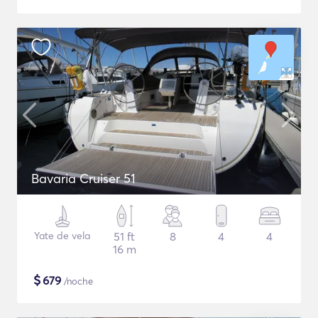
Bavaria Cruiser 51
Yate de vela
51 ft
8
4
4
16 m
$
679
/noche