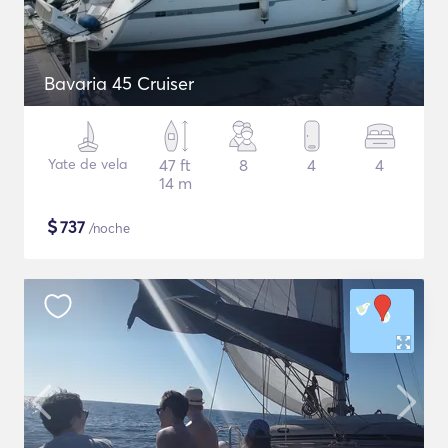
Bavaria 45 Cruiser
Yate de vela
47 ft
8
4
4
14 m
$
737
/noche