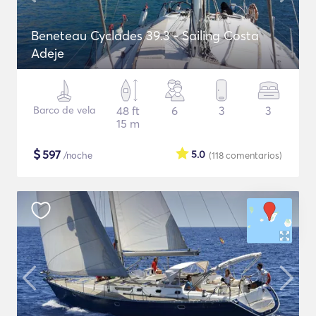
Beneteau Cyclades 39.3 - Sailing Costa
Adeje
Barco de vela
48 ft
6
3
3
15 m
$
597
5.0
/noche
(118
comentarios
)