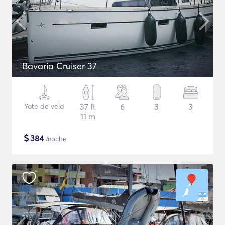
Bavaria Cruiser 37
Yate de vela
37 ft
6
3
3
11 m
$
384
/noche