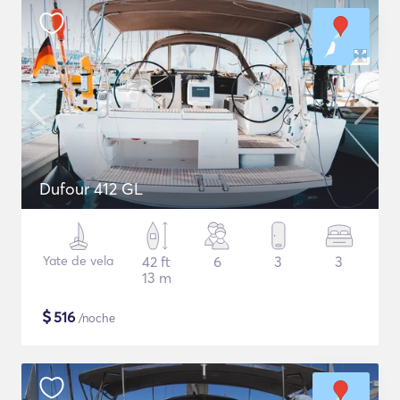
Dufour 412 GL
Yate de vela
42 ft
6
3
3
13 m
$
516
/noche