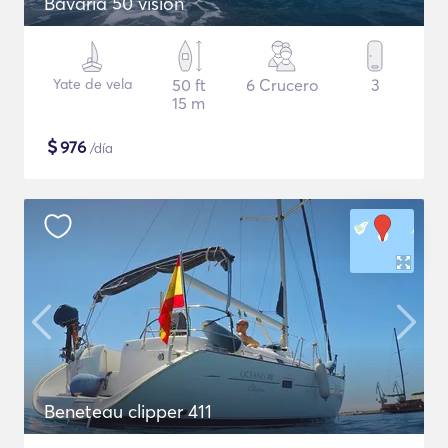
Bavaria 50 vision
Yate de vela
50 ft
6 Crucero
3
15 m
$
976
/día
Beneteau clipper 411