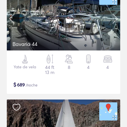
Bavaria 44
Yate de vela
44 ft
8
4
4
13 m
$
689
/noche