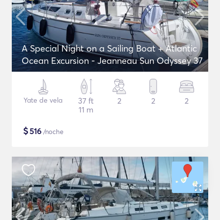
A Special Night on a Sailing Boat + Atlantic
Ocean Excursion - Jeanneau Sun Odyssey 37
Yate de vela
37 ft
2
2
2
11 m
$
516
/noche