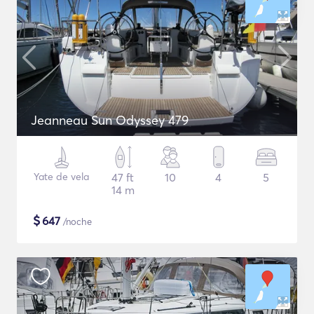
Jeanneau Sun Odyssey 479
Yate de vela
47 ft
10
4
5
14 m
$
647
/noche