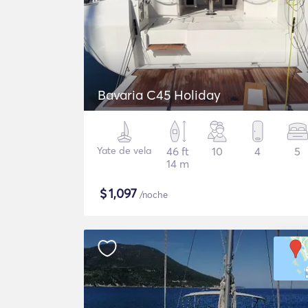
Bavaria C45 Holiday
Yate de vela
46 ft
10
4
5
14 m
$
1,097
/noche