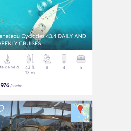
eneteau Cyclades 43.4 DAILY AND
EEKLY CRUISES
te de vela
43 ft
8
4
5
13 m
$
976
/noche