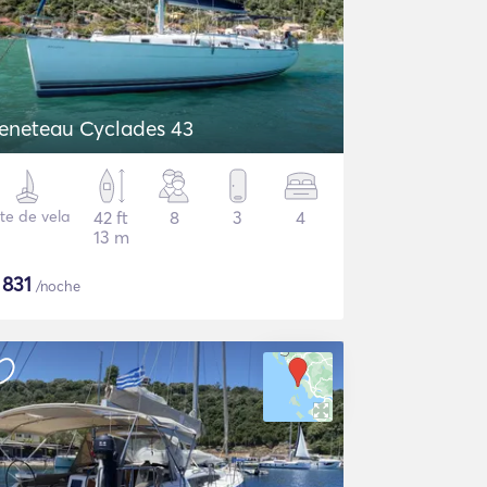
eneteau Cyclades 43
te de vela
42 ft
8
3
4
13 m
$
831
/noche