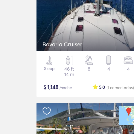
Bavaria Cruiser
Sloop
46 ft
8
4
4
14 m
$
1,148
5.0
/noche
(1
comentarios
)