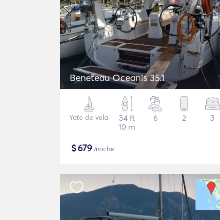
Beneteau Oceanis 35.1
Yate de vela
34 ft
6
2
3
10 m
$
679
/noche