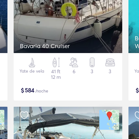
B
Bavaria 40 Cruiser
W
Yate de vela
41 ft
6
3
3
Ya
12 m
$
584
/noche