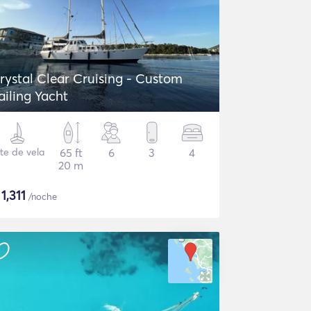
rystal Clear Cruising - Custom
ailing Yacht
te de vela
65 ft
6
3
4
20 m
$
1,311
/noche