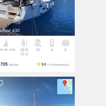
ufour 430
te de vela
43 ft
10
4
5
13 m
$
705
5.0
/noche
(1
comentarios
)