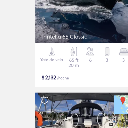
Trintella 65 Classic
Yate de vela
65 ft
6
3
3
20 m
$
2,132
/noche