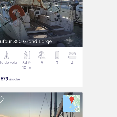
ufour 350 Grand Large
te de vela
34 ft
8
3
4
10 m
$
679
/noche