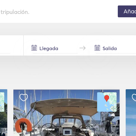
Añad
 tripulación.