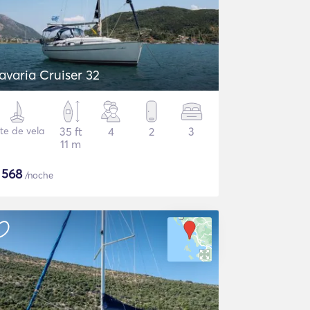
avaria Cruiser 32
te de vela
35 ft
4
2
3
11 m
$
568
/noche