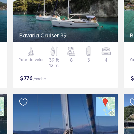
Bavaria Cruiser 39
B
Yate de vela
39 ft
8
3
4
Ya
12 m
$
776
/noche