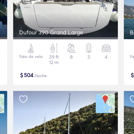
Dufour 390 Grand Large
B
Yate de vela
39 ft
8
3
4
Ya
12 m
$
504
/noche