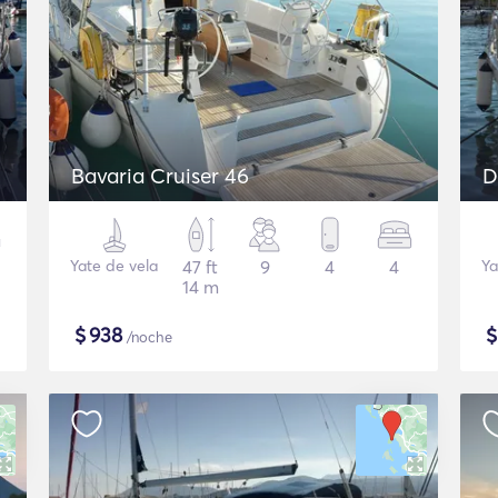
Bavaria Cruiser 46
D
Yate de vela
47 ft
9
4
4
Ya
14 m
$
938
/noche