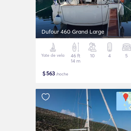
Dufour 460 Grand Large
Yate de vela
46 ft
10
4
5
14 m
$
563
/noche