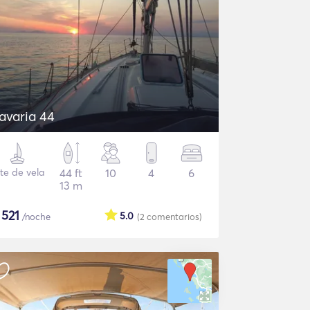
avaria 44
te de vela
44 ft
10
4
6
13 m
$
521
5.0
/noche
(2
comentarios
)