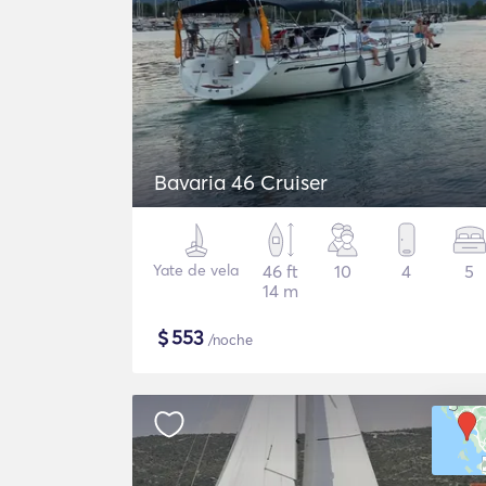
Bavaria 46 Cruiser
Yate de vela
46 ft
10
4
5
14 m
$
553
/noche