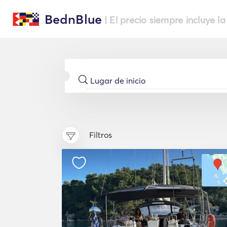
BednBlue
| El precio siempre incluye la
Filtros