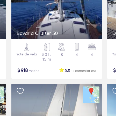
Bavaria Cruiser 50
D
Yate de vela
50 ft
8
4
4
Ya
15 m
$
918
5.0
/noche
(2
comentarios
)