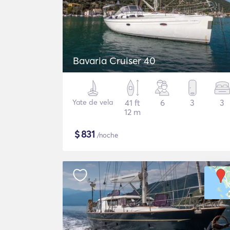
Bavaria Cruiser 40
Yate de vela
41 ft
6
3
3
12 m
$
831
/noche