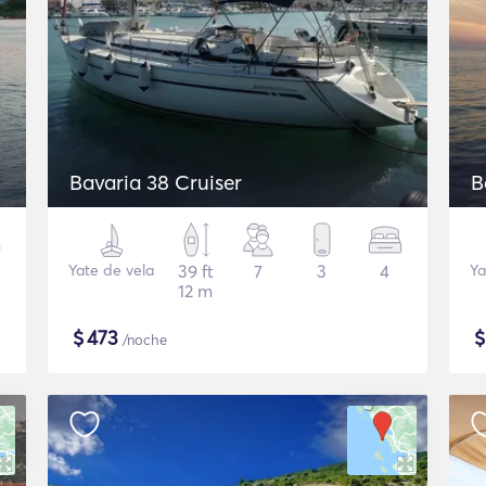
Bavaria 38 Cruiser
B
Yate de vela
39 ft
7
3
4
Ya
12 m
$
473
/noche