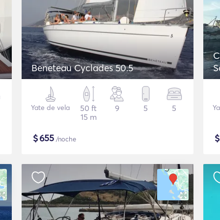
C
Beneteau Cyclades 50.5
S
Yate de vela
50 ft
9
5
5
Ya
15 m
$
655
/noche