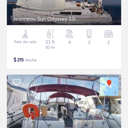
Jeanneau Sun Odyssey 33i
Yate de vela
33 ft
4
2
2
10 m
$
215
/noche