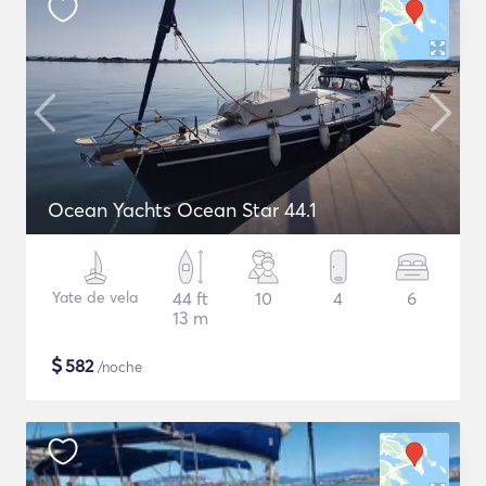
Ocean Yachts Ocean Star 44.1
Yate de vela
44 ft
10
4
6
13 m
$
582
/noche