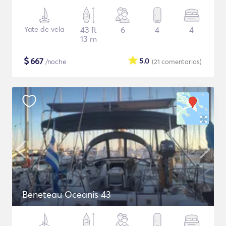
Yate de vela
43 ft
6
4
4
13 m
$
667
5.0
/noche
(21
comentarios
)
Beneteau Oceanis 43