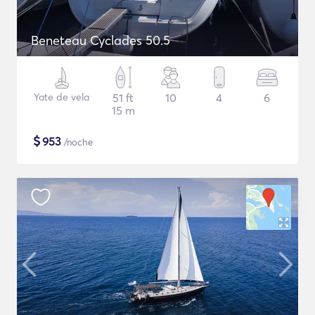
Beneteau Cyclades 50.5
Yate de vela
51 ft
10
4
6
15 m
$
953
/noche