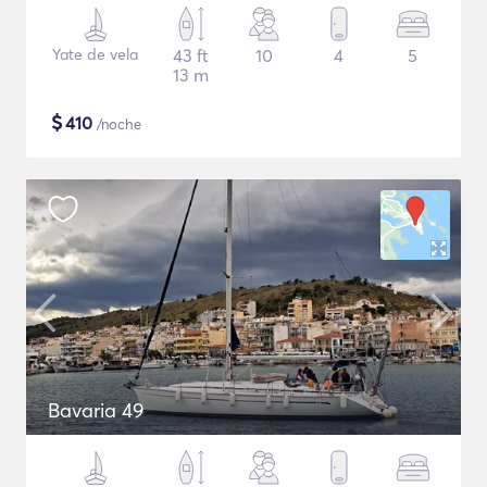
Yate de vela
43 ft
10
4
5
13 m
$
410
/noche
Bavaria 49