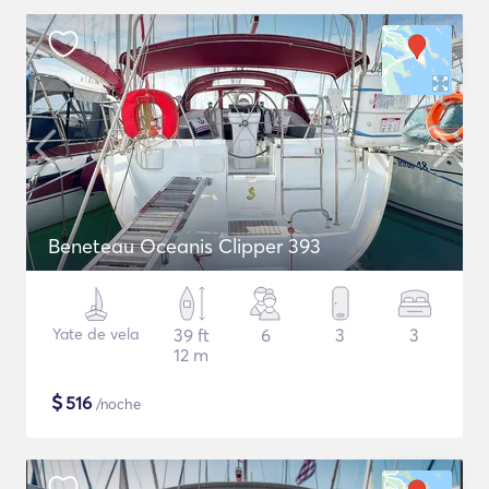
Beneteau Oceanis Clipper 393
Yate de vela
39 ft
6
3
3
12 m
$
516
/noche