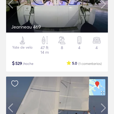
Jeanneau 469
Yate de vela
47 ft
8
4
4
14 m
$
529
5.0
/noche
(1
comentarios
)