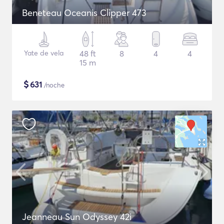
Beneteau Oceanis Clipper 473
Yate de vela
48 ft
8
4
4
15 m
$
631
/noche
Jeanneau Sun Odyssey 42i