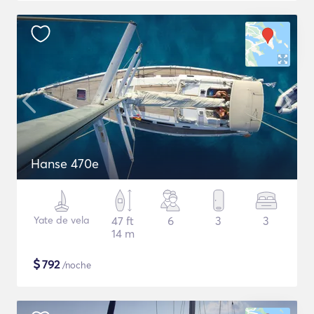
Hanse 470e
Yate de vela
47 ft
6
3
3
14 m
$
792
/noche