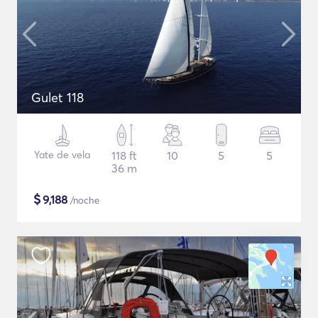
Gulet 118
Yate de vela
118 ft
10
5
5
36 m
$
9,188
/noche