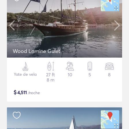
Wood Lamine Gulet
Yate de vela
27 ft
10
5
8
8 m
$
4,511
/noche