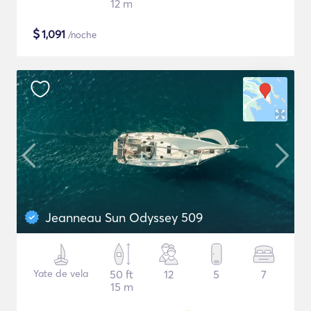
12 m
$
1,091
/noche
Jeanneau Sun Odyssey 509
Yate de vela
50 ft
12
5
7
15 m