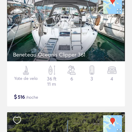
Beneteau Oceanis Clipper 361
Yate de vela
36 ft
6
3
4
11 m
$
516
/noche