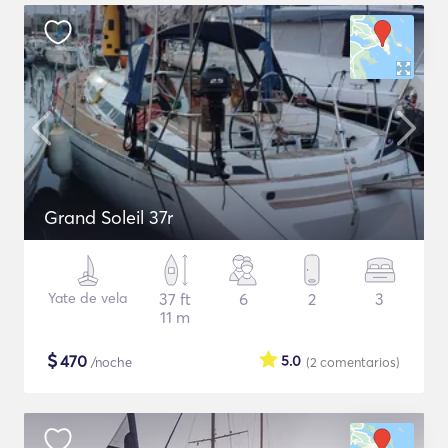
Grand Soleil 37r
Yate de vela
37 ft
6
2
3
11 m
$
470
5.0
/noche
(2
comentarios
)