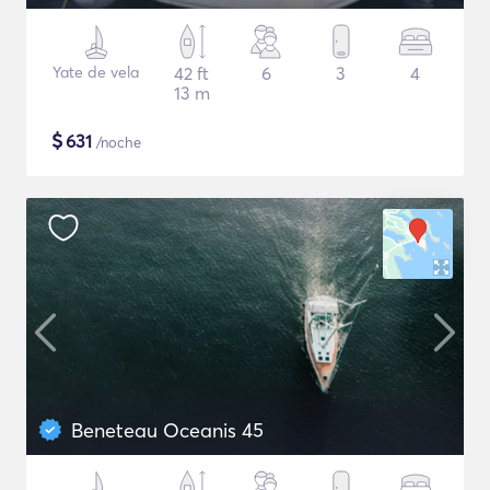
Yate de vela
42 ft
6
3
4
13 m
$
631
/noche
Beneteau Oceanis 45