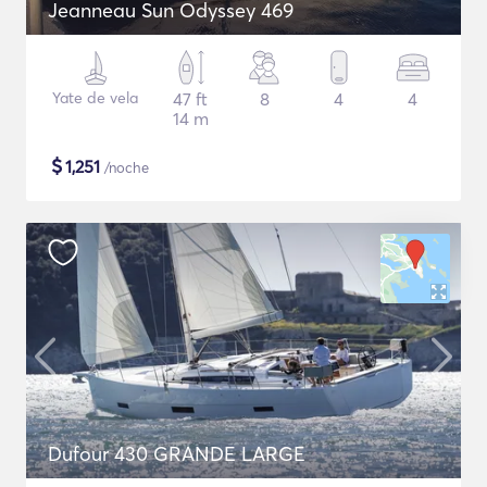
Jeanneau Sun Odyssey 469
Yate de vela
47 ft
8
4
4
14 m
$
1,251
/noche
Dufour 430 GRANDE LARGE