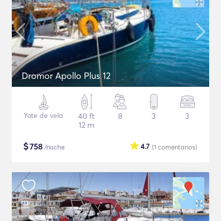
Dromor Apollo Plus 12
Yate de vela
40 ft
8
3
3
12 m
$
758
4.7
/noche
(1
comentarios
)