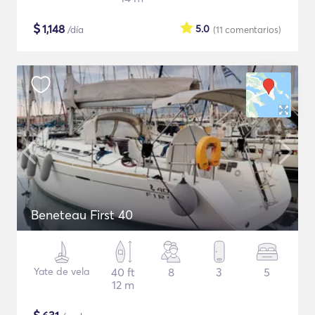
$
1,148
5.0
/día
(11
comentarios
)
Beneteau First 40
Yate de vela
40 ft
8
3
5
12 m