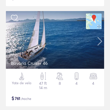
Bavaria Cruiser 46
Yate de vela
47 ft
8
4
4
14 m
$
761
/noche