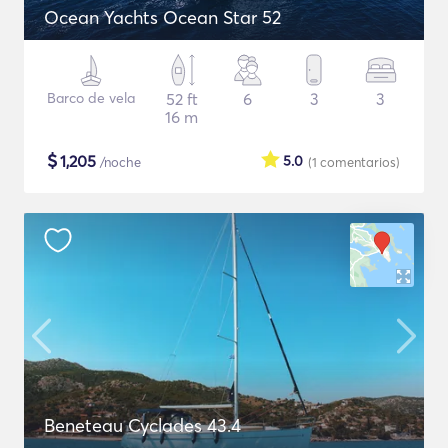
Ocean Yachts Ocean Star 52
Barco de vela
52 ft
6
3
3
16 m
$
1,205
5.0
/noche
(1
comentarios
)
Beneteau Cyclades 43.4