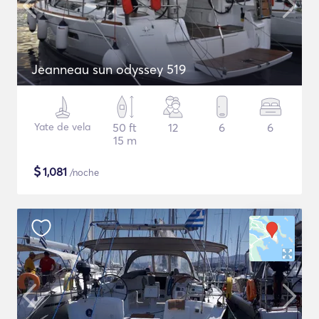
Jeanneau sun odyssey 519
Yate de vela
50 ft
12
6
6
15 m
$
1,081
/noche