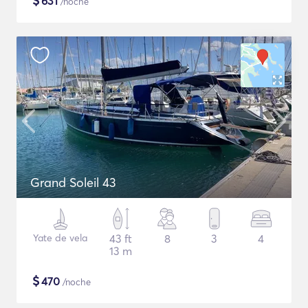
$
631
/noche
Grand Soleil 43
Yate de vela
43 ft
8
3
4
13 m
$
470
/noche