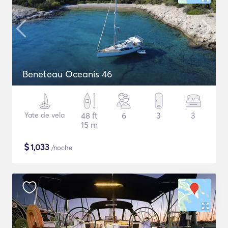
Beneteau Oceanis 46
Yate de vela
48 ft
6
3
3
15 m
$
1,033
/noche