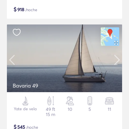
$
918
/noche
Bavaria 49
Yate de vela
49 ft
10
5
11
15 m
$
545
/noche