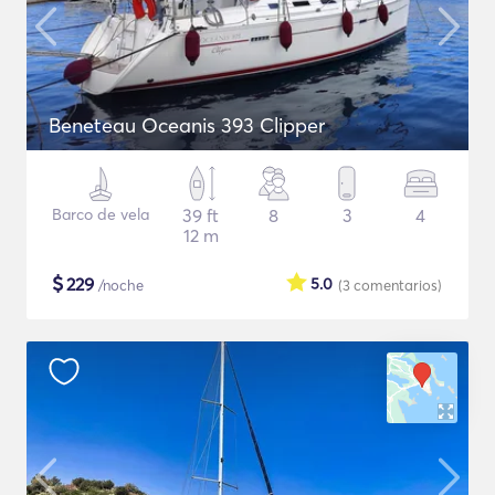
Beneteau Oceanis 393 Clipper
Barco de vela
39 ft
8
3
4
12 m
$
229
5.0
/noche
(3
comentarios
)