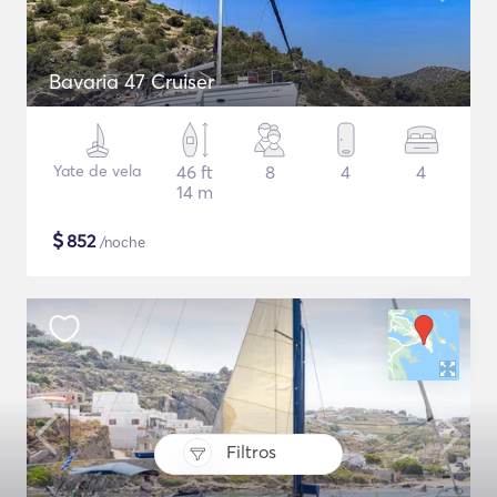
Bavaria 47 Cruiser
Yate de vela
46 ft
8
4
4
14 m
$
852
/noche
Filtros