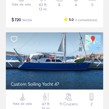
Yate de vela
43 ft
8
4
5
13 m
$
720
5.0
/noche
(1
comentarios
)
Custom Sailing Yacht 47
Yate de vela
47 ft
11 Crucero
2
14 m