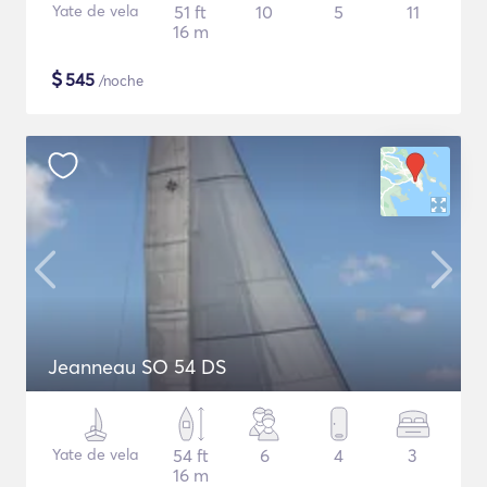
Yate de vela
51 ft
10
5
11
16 m
$
545
/noche
Jeanneau SO 54 DS
Yate de vela
54 ft
6
4
3
16 m