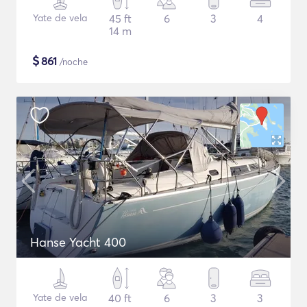
Yate de vela
45 ft
6
3
4
14 m
$
861
/noche
Hanse Yacht 400
Yate de vela
40 ft
6
3
3