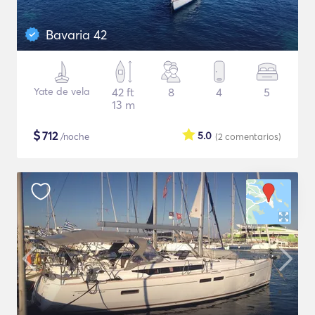
Bavaria 42
Yate de vela
42 ft
8
4
5
13 m
$
712
5.0
/noche
(2
comentarios
)