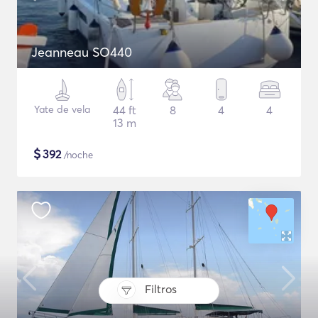
Jeanneau SO440
Yate de vela
44 ft
8
4
4
13 m
$
392
/noche
Filtros