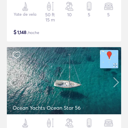
Yate de vela
50 ft
10
5
5
15 m
$
1,148
/noche
Ocean Yachts Ocean Star 56