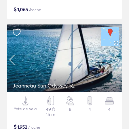
$
1,065
/noche
Jeanneau Sun Odyssey 52
Yate de vela
49 ft
8
4
4
15 m
$
1,952
/noche