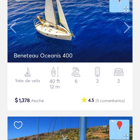
Beneteau Oceanis 400
Yate de vela
40 ft
6
3
3
12 m
$
1,378
4.5
/noche
(5
comentarios
)