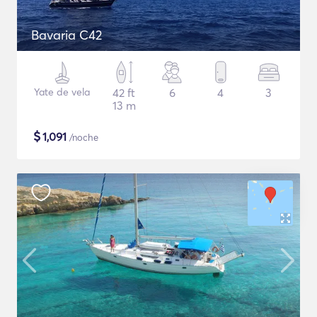
Bavaria C42
Yate de vela
42 ft
6
4
3
13 m
$
1,091
/noche