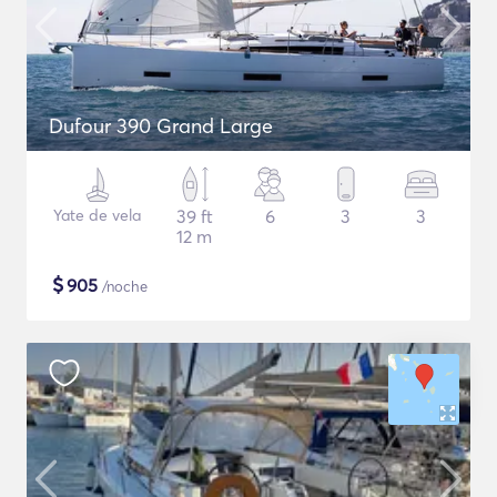
Dufour 390 Grand Large
Yate de vela
39 ft
6
3
3
12 m
$
905
/noche