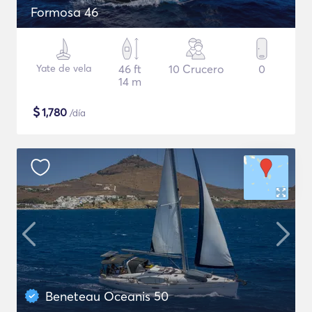
Formosa 46
Yate de vela
46 ft
10 Crucero
0
14 m
$
1,780
/día
Beneteau Oceanis 50