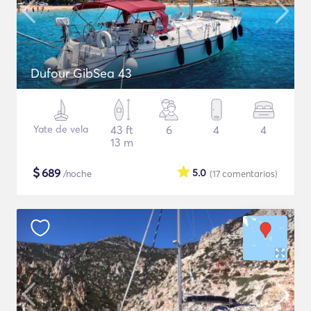
Dufour GibSea 43
Yate de vela
43 ft
6
4
4
13 m
$
689
5.0
/noche
(17
comentarios
)