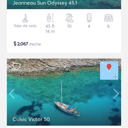
Jeanneau Sun Odyssey 45.1
Yate de vela
45 ft
10
4
6
14 m
$
2,067
/noche
Colvic Victor 50