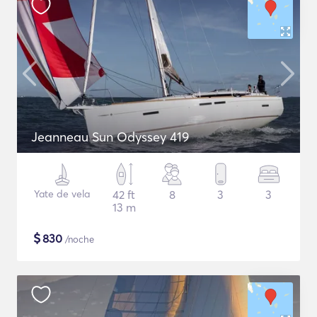
Jeanneau Sun Odyssey 419
Yate de vela
42 ft
8
3
3
13 m
$
830
/noche