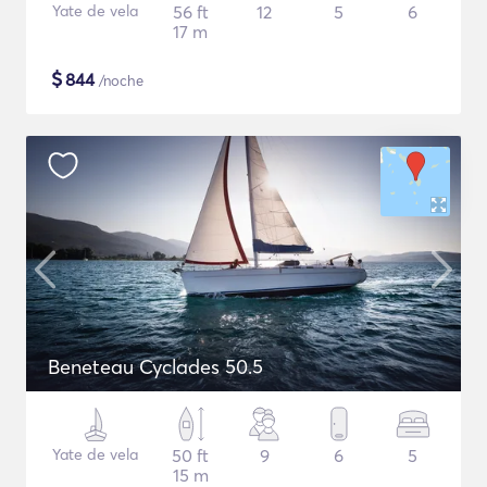
Yate de vela
56 ft
12
5
6
17 m
$
844
/noche
Beneteau Cyclades 50.5
Yate de vela
50 ft
9
6
5
15 m