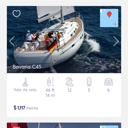
Bavaria C45
Yate de vela
46 ft
12
5
6
14 m
$
1,117
/noche