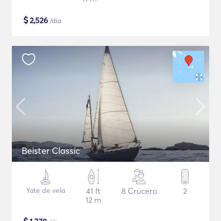
$
2,526
/día
Beister Classic
Yate de vela
41 ft
8 Crucero
2
12 m