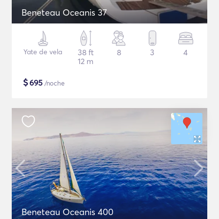
Beneteau Oceanis 37
Yate de vela
38 ft
8
3
4
12 m
$
695
/noche
Beneteau Oceanis 400