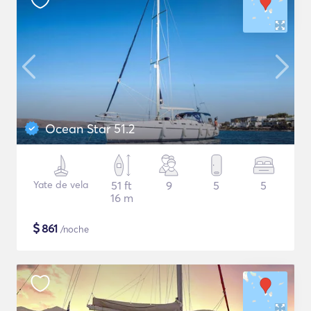
Ocean Star 51.2
Yate de vela
51 ft
9
5
5
16 m
$
861
/noche