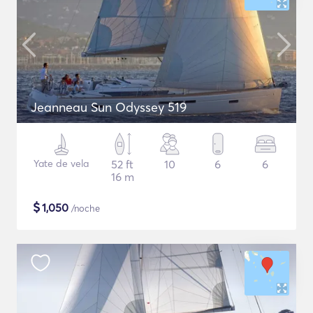
Jeanneau Sun Odyssey 519
Yate de vela
52 ft
10
6
6
16 m
$
1,050
/noche