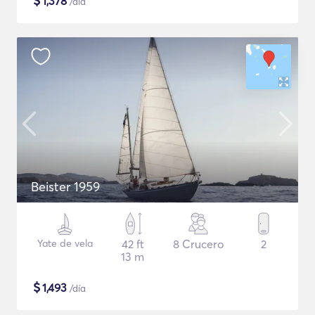
$
1,378
/día
Beister 1959
Yate de vela
42 ft
8 Crucero
2
13 m
$
1,493
/día