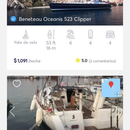
Beneteau Oceanis 523 Clipper
Yate de vela
53 ft
6
4
4
16 m
$
1,091
5.0
/noche
(2
comentarios
)