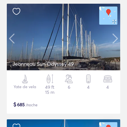
Jeanneau Sun Odyssey 49
Yate de vela
49 ft
6
4
4
15 m
$
685
/noche