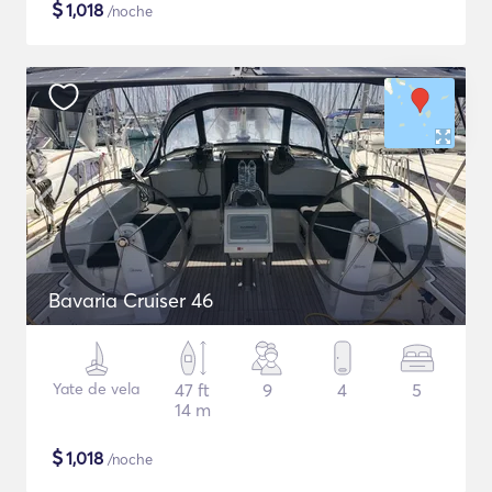
$
1,018
/noche
Bavaria Cruiser 46
Yate de vela
47 ft
9
4
5
14 m
$
1,018
/noche