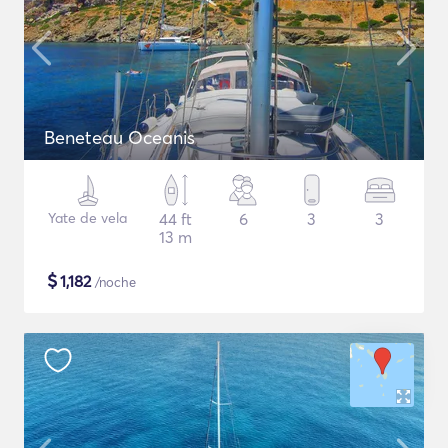
Beneteau Oceanis
Yate de vela
44 ft
6
3
3
13 m
$
1,182
/noche