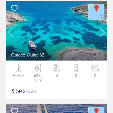
Caicco Gulet 62
Goleta
62 ft
4
2
2
19 m
$
3,445
/noche