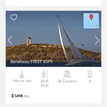
Bénéteau FIRST 45F5
Yate de vela
46 ft
16 Crucero
4
14 m
$
1,498
/día