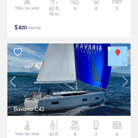
Yate de vela
62 ft
6
4
3
19 m
$
820
/noche
Bavaria C42
Yate de vela
41 ft
8
3
4