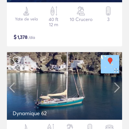
Yate de vela
40 ft
10 Crucero
3
12 m
$
1,378
/día
Dynamique 62