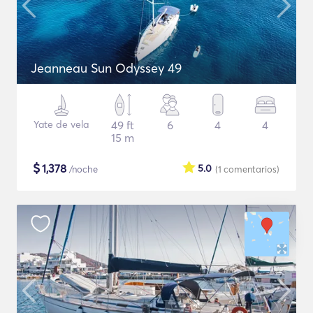
Jeanneau Sun Odyssey 49
Yate de vela
49 ft
6
4
4
15 m
$
1,378
5.0
/noche
(1
comentarios
)