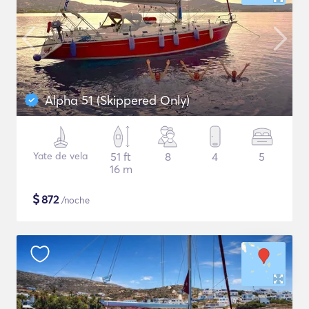
Alpha 51 (Skippered Only)
Yate de vela
51 ft
8
4
5
16 m
$
872
/noche