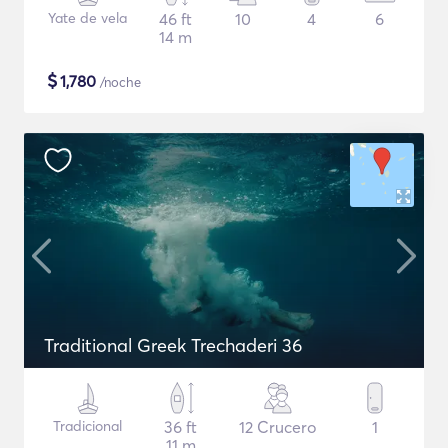
Yate de vela
46 ft
10
4
6
14 m
$
1,780
/noche
Traditional Greek Trechaderi 36
Tradicional
36 ft
12 Crucero
1
11 m