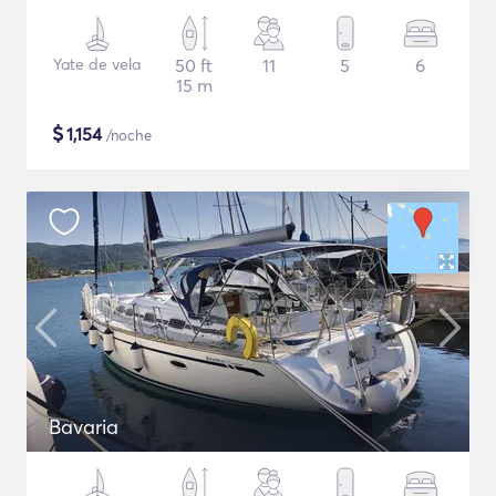
Yate de vela
50 ft
11
5
6
15 m
$
1,154
/noche
Bavaria