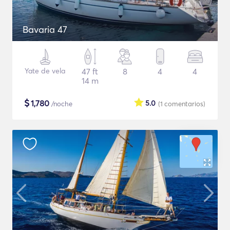
Bavaria 47
Yate de vela
47 ft
8
4
4
14 m
$
1,780
5.0
/noche
(1
comentarios
)