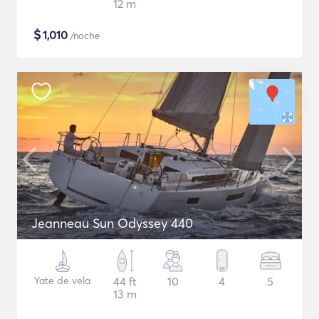
12 m
$
1,010
/noche
Jeanneau Sun Odyssey 440
Yate de vela
44 ft
10
4
5
13 m