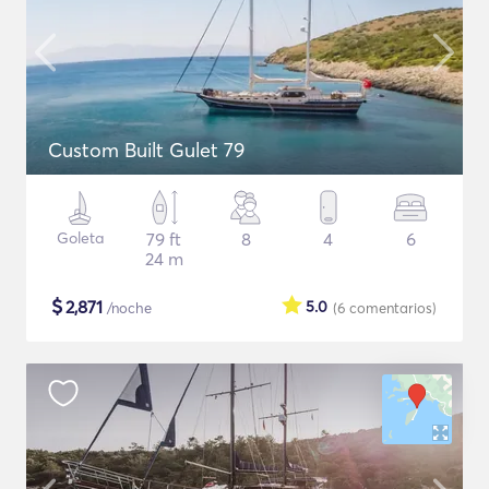
Custom Built Gulet 79
Goleta
79 ft
8
4
6
24 m
$
2,871
5.0
/noche
(6
comentarios
)