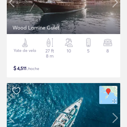
Wood Lamine Gulet
Yate de vela
27 ft
10
5
8
8 m
$
4,511
/noche