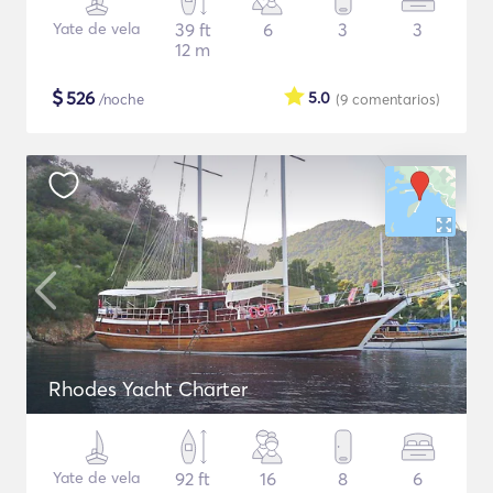
Yate de vela
39 ft
6
3
3
12 m
$
526
5.0
/noche
(9
comentarios
)
Rhodes Yacht Charter
Yate de vela
92 ft
16
8
6