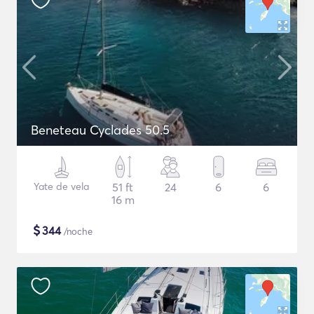
Beneteau Cyclades 50.5
Yate de vela
51 ft
24
6
6
16 m
$
344
/noche