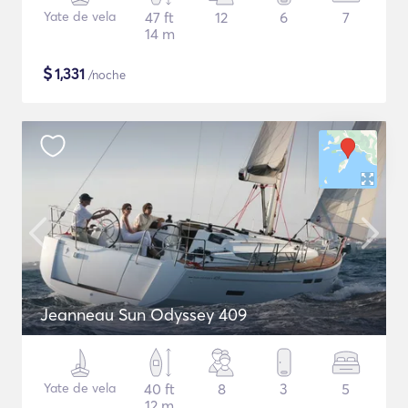
Yate de vela
47 ft
12
6
7
14 m
$
1,331
/noche
Jeanneau Sun Odyssey 409
Yate de vela
40 ft
8
3
5
12 m