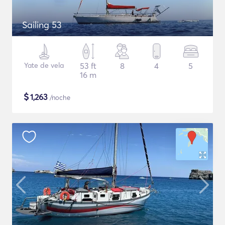
Sailing 53
Yate de vela
53 ft
8
4
5
16 m
$
1,263
/noche