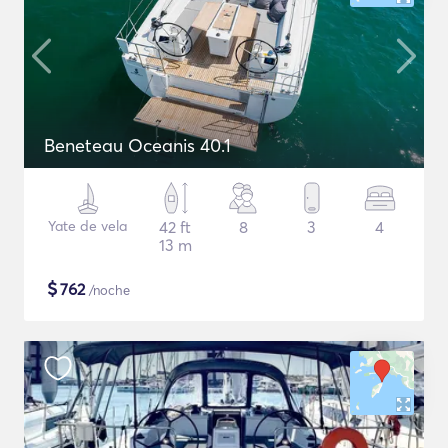
Beneteau Oceanis 40.1
Yate de vela
42 ft
8
3
4
13 m
$
762
/noche