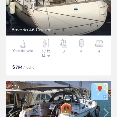
Bavaria 46 Cruiser
Yate de vela
47 ft
8
4
4
14 m
$
794
/noche