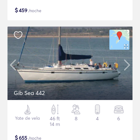
$
459
/noche
Gib Sea 442
Yate de vela
46 ft
8
4
6
14 m
$
655
/noche