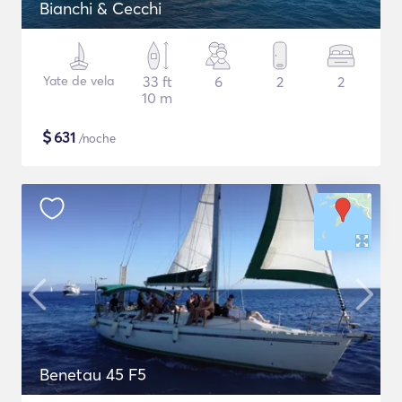
Bianchi & Cecchi
Yate de vela
33 ft
6
2
2
10 m
$
631
/noche
Benetau 45 F5