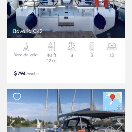
Bavaria C42
Yate de vela
40 ft
8
3
13
12 m
$
794
/noche