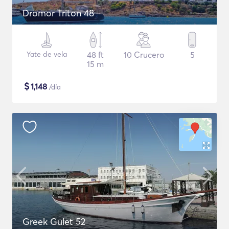
Dromor Triton 48
Yate de vela
48 ft
10 Crucero
5
15 m
$
1,148
/día
Greek Gulet 52