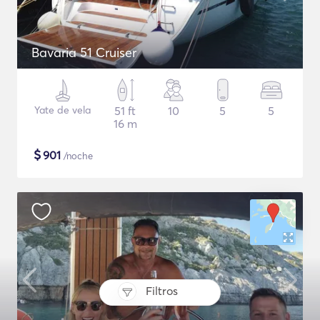
Bavaria 51 Cruiser
Yate de vela
51 ft
10
5
5
16 m
$
901
/noche
Filtros