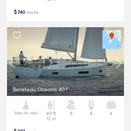
$
740
/noche
Beneteau Oceanis 40.1
Yate de vela
40 ft
8
4
4
12 m