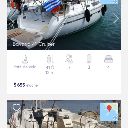
Bavaria 41 Cruiser
Yate de vela
41 ft
7
3
4
12 m
$
655
/noche