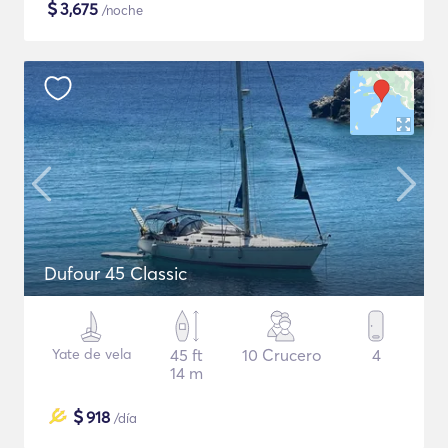
$
3,675
/noche
Dufour 45 Classic
Yate de vela
45 ft
10 Crucero
4
14 m
$
918
/día