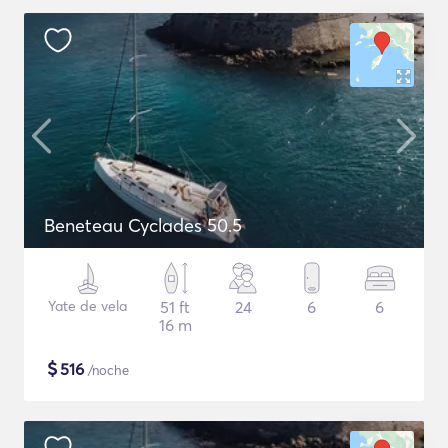
Beneteau Cyclades 50.5
Yate de vela
51 ft
24
6
6
16 m
$
516
/noche