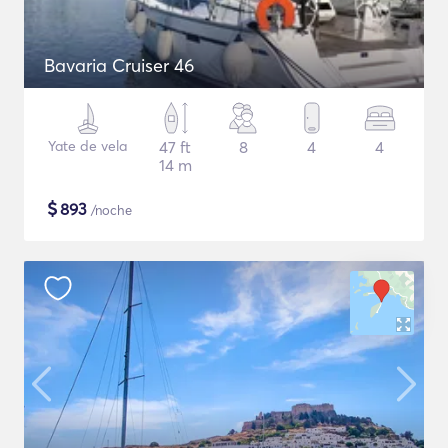
Bavaria Cruiser 46
Yate de vela
47 ft
8
4
4
14 m
$
893
/noche