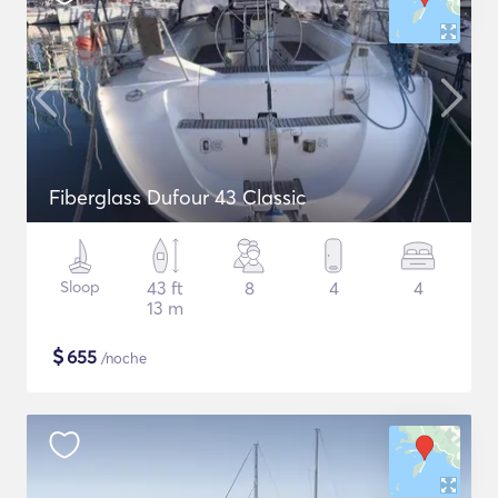
Fiberglass Dufour 43 Classic
Sloop
43 ft
8
4
4
13 m
$
655
/noche