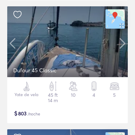
Dufour 45 Classic
Yate de vela
45 ft
10
4
5
14 m
$
803
/noche