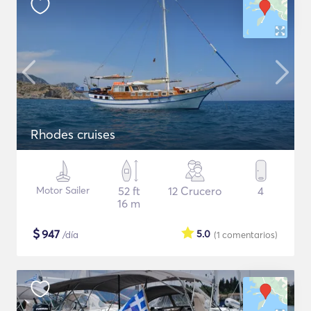
Rhodes cruises
Motor Sailer
52 ft
12 Crucero
4
16 m
$
947
5.0
/día
(1
comentarios
)