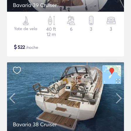
Bavaria 39 Cruiser
Yate de vela
40 ft
6
3
3
12 m
$
522
/noche
Bavaria 38 Cruiser