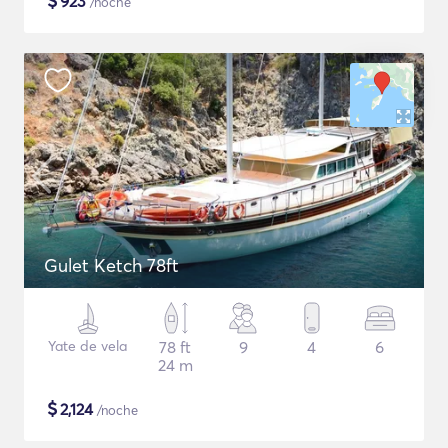
$
923
/noche
Gulet Ketch 78ft
Yate de vela
78 ft
9
4
6
24 m
$
2,124
/noche