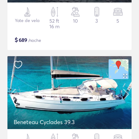
Yate de vela
52 ft
10
3
5
16 m
$
689
/noche
Beneteau Cyclades 39.3