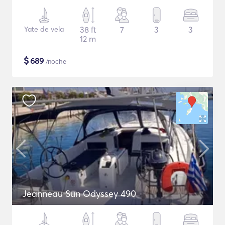
Yate de vela
38 ft
7
3
3
12 m
$
689
/noche
Jeanneau Sun Odyssey 490