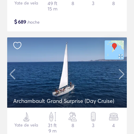
Yate de vela
49 ft
8
3
8
15 m
$
689
/noche
Archambault Grand Surprise (Day Cruise)
Yate de vela
31 ft
8
3
4
9 m