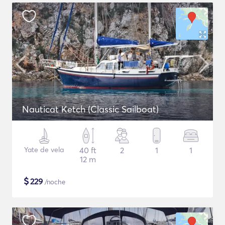
Nauticat Ketch (Classic Sailboat)
Yate de vela
40 ft
2
1
1
12 m
$
229
/noche