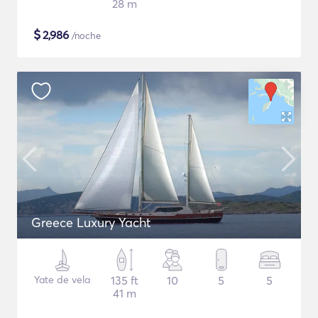
28 m
$
2,986
/noche
Greece Luxury Yacht
Yate de vela
135 ft
10
5
5
41 m