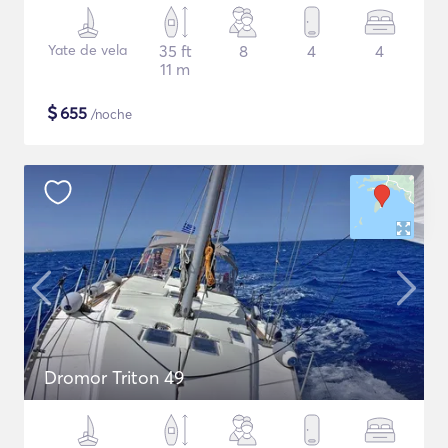
Yate de vela
35 ft
8
4
4
11 m
$
655
/noche
Dromor Triton 49