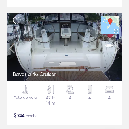
Bavaria 46 Cruiser
Yate de vela
47 ft
4
4
4
14 m
$
744
/noche