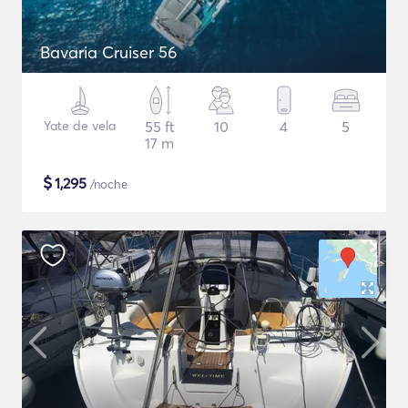
Bavaria Cruiser 56
Yate de vela
55 ft
10
4
5
17 m
$
1,295
/noche