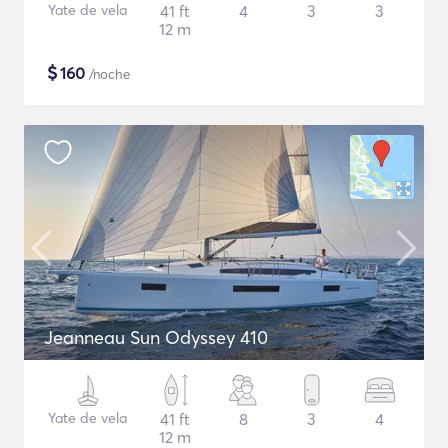
Yate de vela
41 ft
4
3
3
12 m
$
160
/noche
Jeanneau Sun Odyssey 410
Yate de vela
41 ft
8
3
4
12 m