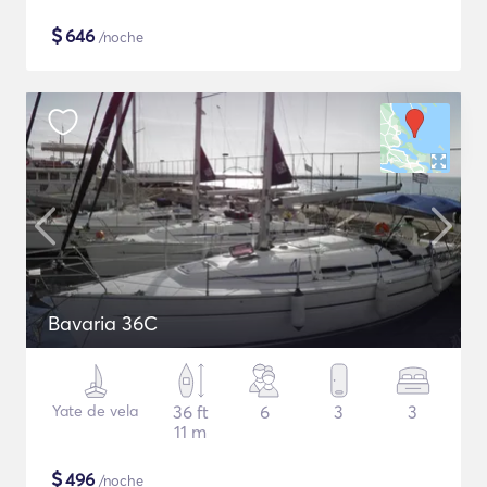
$
646
/noche
Bavaria 36C
Yate de vela
36 ft
6
3
3
11 m
$
496
/noche