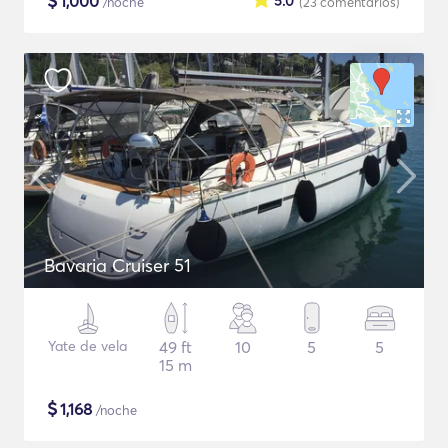
$
1,000
5.0
/noche
(23
comentarios
)
Bavaria Cruiser 51
Yate de vela
49 ft
10
5
5
15 m
$
1,168
/noche