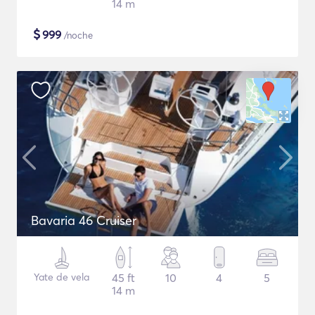
14 m
$
999
/noche
Bavaria 46 Cruiser
Yate de vela
45 ft
10
4
5
14 m