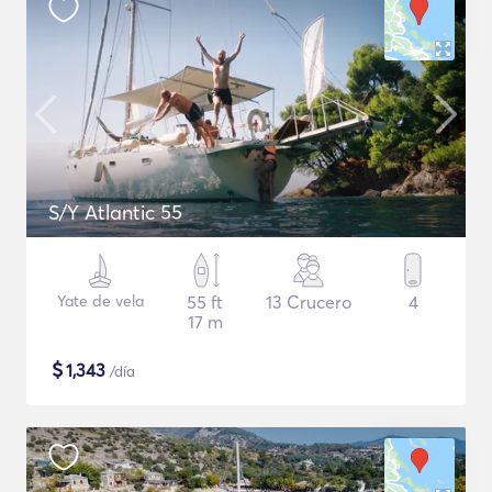
S/Y Atlantic 55
Yate de vela
55 ft
13 Crucero
4
17 m
$
1,343
/día