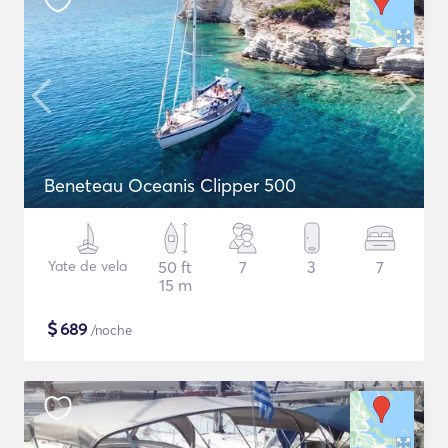
Beneteau Oceanis Clipper 500
Yate de vela
50 ft
7
3
7
15 m
$
689
/noche