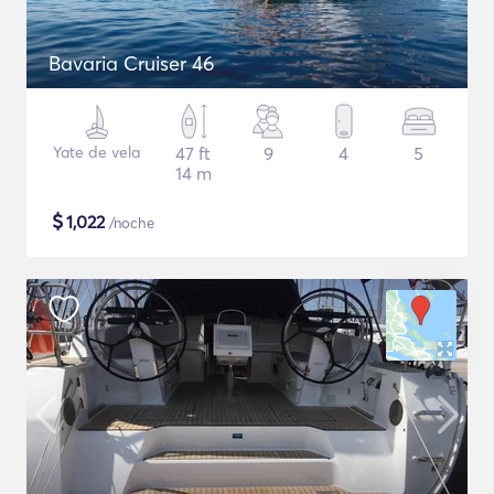
Bavaria Cruiser 46
Yate de vela
47 ft
9
4
5
14 m
$
1,022
/noche