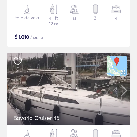
Yate de vela
41 ft
8
3
4
12 m
$
1,010
/noche
Bavaria Cruiser 46