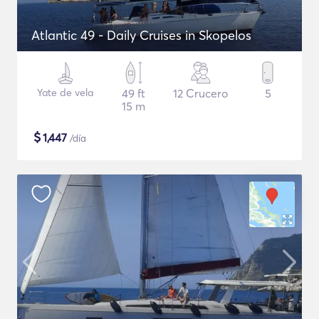
Atlantic 49 - Daily Cruises in Skopelos
Yate de vela
49 ft
12 Crucero
5
15 m
$
1,447
/día