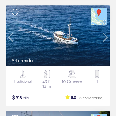
Artermida
Tradicional
43 ft
10 Crucero
1
13 m
$
918
5.0
/día
(25
comentarios
)