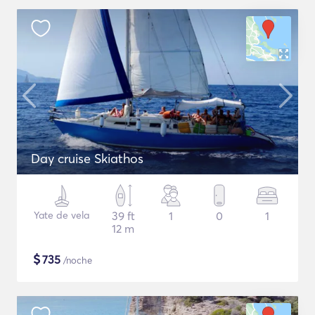
Day cruise Skiathos
Yate de vela
39 ft
1
0
1
12 m
$
735
/noche