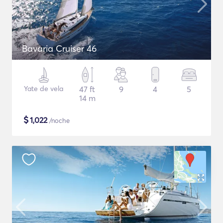
Bavaria Cruiser 46
Yate de vela
47 ft
9
4
5
14 m
$
1,022
/noche