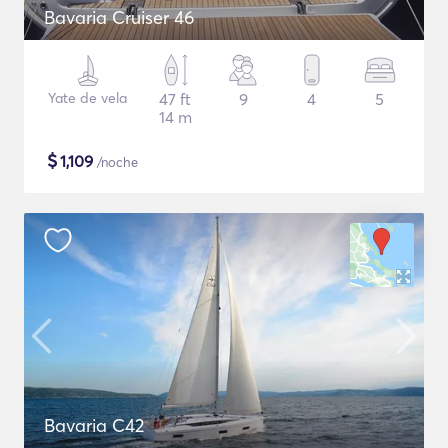
Bavaria Cruiser 46
Yate de vela
47 ft
9
4
5
14 m
$
1,109
/noche
Bavaria C42