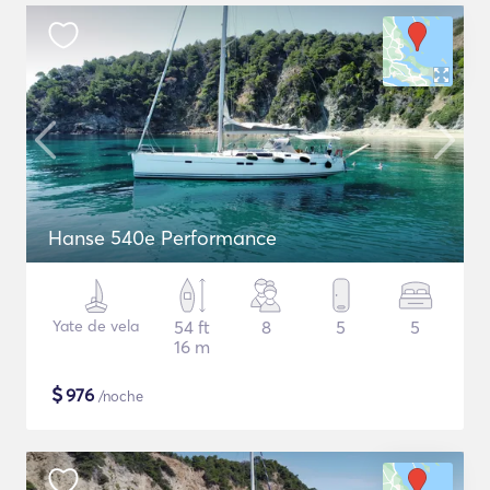
Hanse 540e Performance
Yate de vela
54 ft
8
5
5
16 m
$
976
/noche