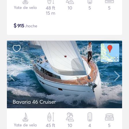
Yate de vela
48 ft
10
5
5
15 m
$
915
/noche
Bavaria 46 Cruiser
Yate de vela
45 ft
10
4
5