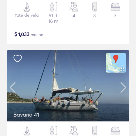
Yate de vela
51 ft
4
3
3
16 m
$
1,033
/noche
Bavaria 41