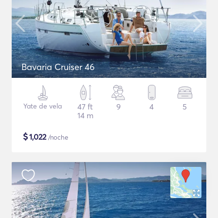
Bavaria Cruiser 46
Yate de vela
47 ft
9
4
5
14 m
$
1,022
/noche