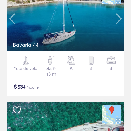
Bavaria 44
Yate de vela
44 ft
8
4
4
13 m
$
534
/noche