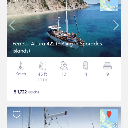
Ferretti Altura 422 (Sailing in Sporades
islands)
Ketch
45 ft
10
4
9
14 m
$
1,722
/noche