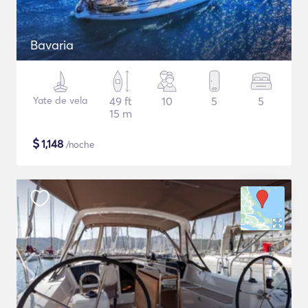
Bavaria
Yate de vela
49 ft
10
5
5
15 m
$
1,148
/noche