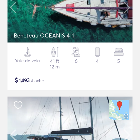
Beneteau OCEANIS 411
Yate de vela
41 ft
6
4
5
12 m
$
1,493
/noche