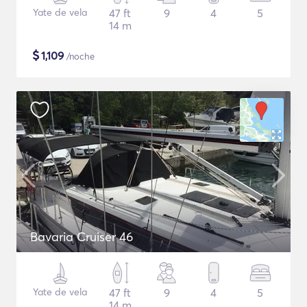
Yate de vela
47 ft
9
4
5
14 m
$
1,109
/noche
Bavaria Cruiser 46
Yate de vela
47 ft
9
4
5
14 m