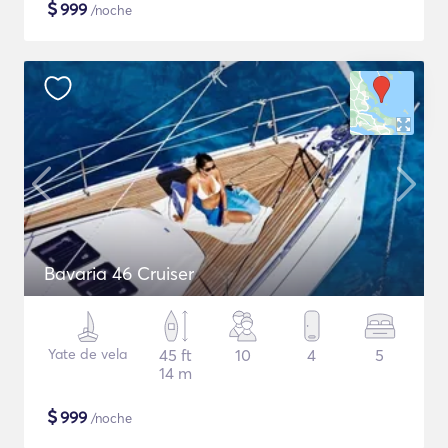
$
999
/noche
Bavaria 46 Cruiser
Yate de vela
45 ft
10
4
5
14 m
$
999
/noche