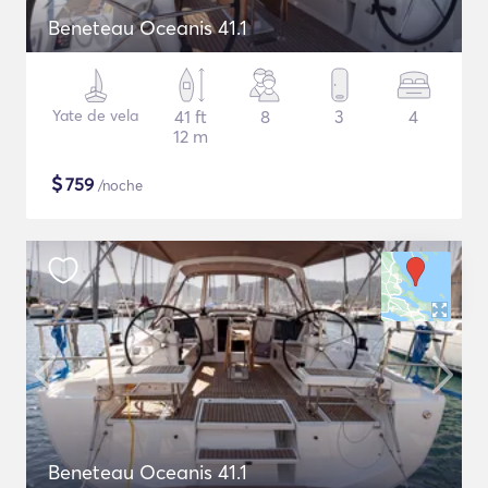
Beneteau Oceanis 41.1
Yate de vela
41 ft
8
3
4
12 m
$
759
/noche
Beneteau Oceanis 41.1