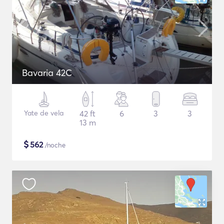
Bavaria 42C
Yate de vela
42 ft
6
3
3
13 m
$
562
/noche