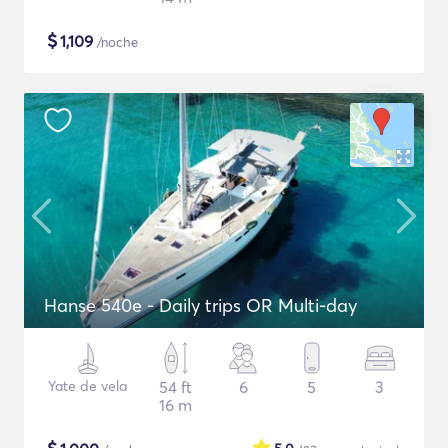
$
1,109
/noche
Hanse 540e - Daily trips OR Multi-day
Yate de vela
54 ft
6
5
3
16 m