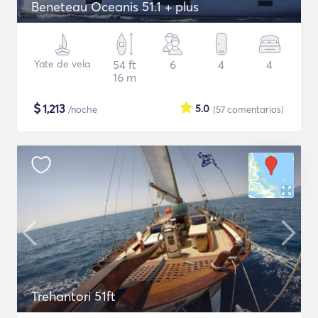
Beneteau Oceanis 51.1 + plus
Yate de vela
54 ft
6
4
4
16 m
$
1,213
5.0
/noche
(57
comentarios
)
Trehantori 51ft