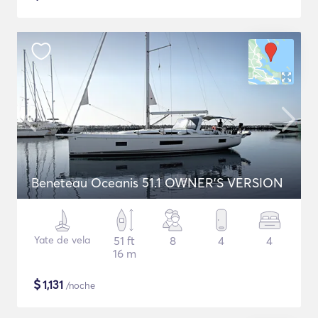
Beneteau Oceanis 51.1 OWNER'S VERSION
Yate de vela
51 ft
8
4
4
16 m
$
1,131
/noche