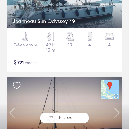
Jeanneau Sun Odyssey 49
Yate de vela
49 ft
10
4
4
15 m
$
721
/noche
Filtros