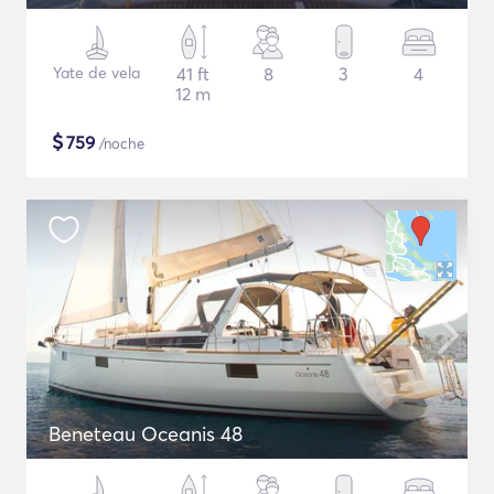
Yate de vela
41 ft
8
3
4
12 m
$
759
/noche
Beneteau Oceanis 48