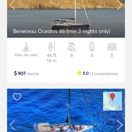
Beneteau Oceanis 46 (min 3 nights only)
Yate de vela
46 ft
6
4
5
14 m
$
907
5.0
/noche
(2
comentarios
)