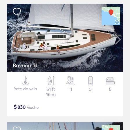
Bavaria 51
Yate de vela
51 ft
11
5
6
16 m
$
830
/noche