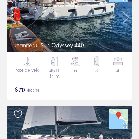
Jeanneau Sun Odyssey 440
Yate de vela
45 ft
6
3
4
14 m
$
717
/noche