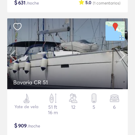
$
631
5.0
/noche
(1
comentarios
)
Bavaria CR 51
Yate de vela
51 ft
12
5
6
16 m
$
909
/noche