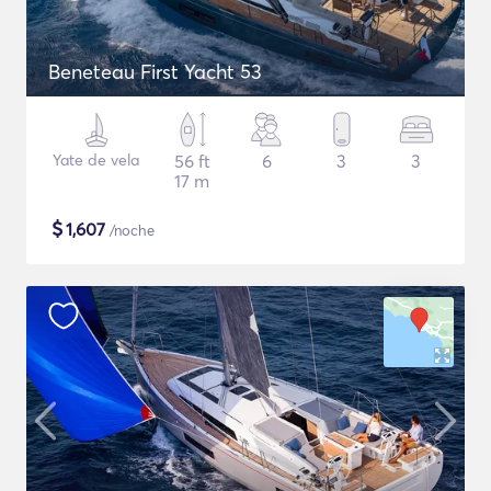
Beneteau First Yacht 53
Yate de vela
56 ft
6
3
3
17 m
$
1,607
/noche