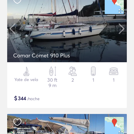
Comar Comet 910 Plus
Yate de vela
30 ft
2
1
1
9 m
$
344
/noche