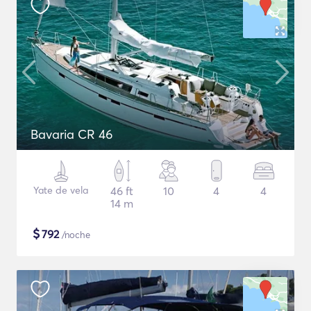
Bavaria CR 46
Yate de vela
46 ft
10
4
4
14 m
$
792
/noche