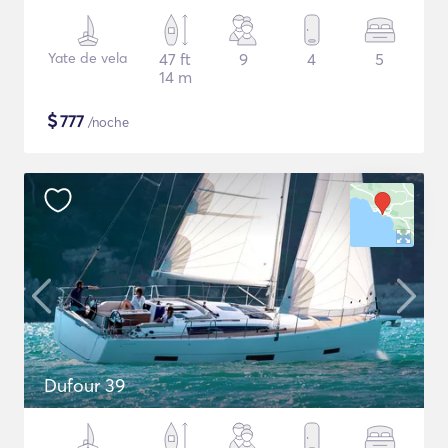
Yate de vela
47 ft
9
4
5
14 m
$
777
/noche
Dufour 39