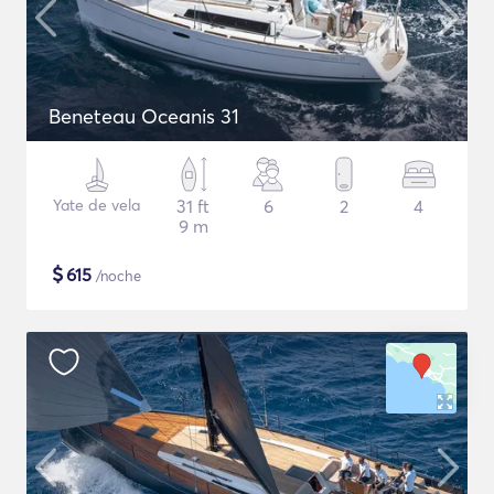
Beneteau Oceanis 31
Yate de vela
31 ft
6
2
4
9 m
$
615
/noche