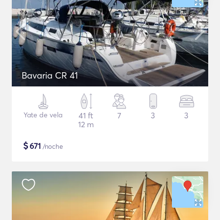
Bavaria CR 41
Yate de vela
41 ft
7
3
3
12 m
$
671
/noche