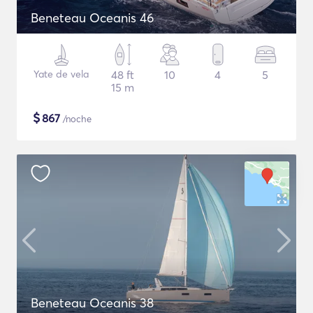
Beneteau Oceanis 46
Yate de vela
48 ft
10
4
5
15 m
$
867
/noche
Beneteau Oceanis 38