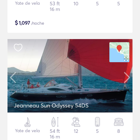
Yate de vela
53 ft
10
5
5
16 m
$
1,097
/noche
Jeanneau Sun Odyssey 54DS
Yate de vela
54 ft
12
5
8
16 m