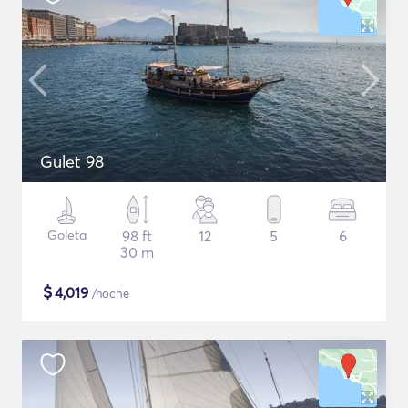
Gulet 98
Goleta
98 ft
12
5
6
30 m
$
4,019
/noche