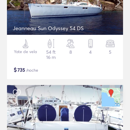
Jeanneau Sun Odyssey 54 DS
Yate de vela
54 ft
8
4
5
16 m
$
735
/noche