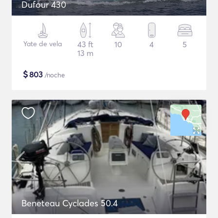
Dufour 430
Yate de vela
43 ft
10
4
5
13 m
$
803
/noche
Beneteau Cyclades 50.4