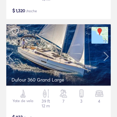
$
1,320
/noche
Dufour 360 Grand Large
Yate de vela
39 ft
7
3
4
12 m