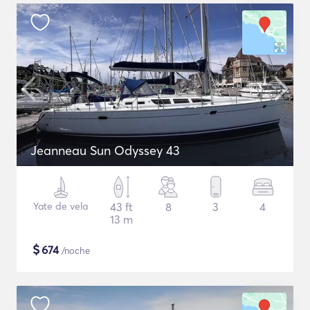
Jeanneau Sun Odyssey 43
Yate de vela
43 ft
8
3
4
13 m
$
674
/noche