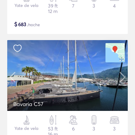
Yate de vela
39 ft
7
3
4
12 m
$
683
/noche
Bavaria C57
Yate de vela
53 ft
6
3
3
16 m