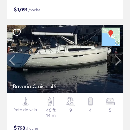
$
1,091
/noche
Bavaria Cruiser 46
Yate de vela
46 ft
9
4
5
14 m
$
798
/noche