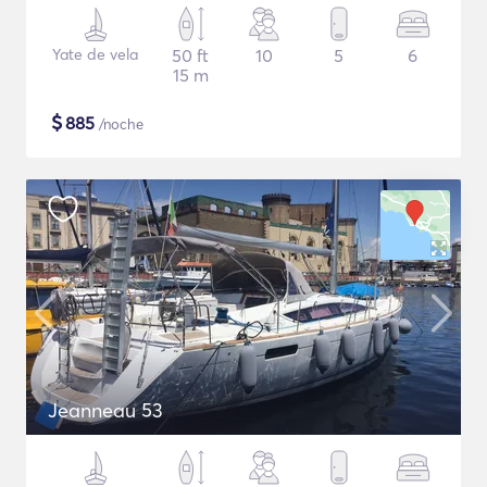
Yate de vela
50 ft
10
5
6
15 m
$
885
/noche
Jeanneau 53