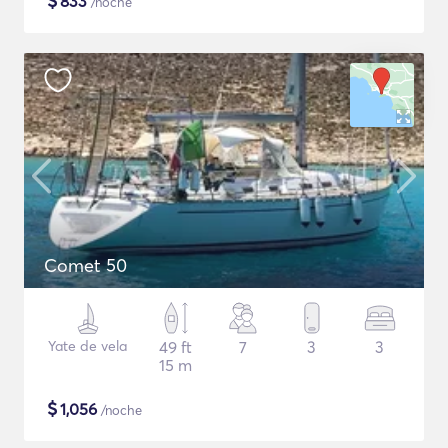
$
833
/noche
Comet 50
Yate de vela
49 ft
7
3
3
15 m
$
1,056
/noche