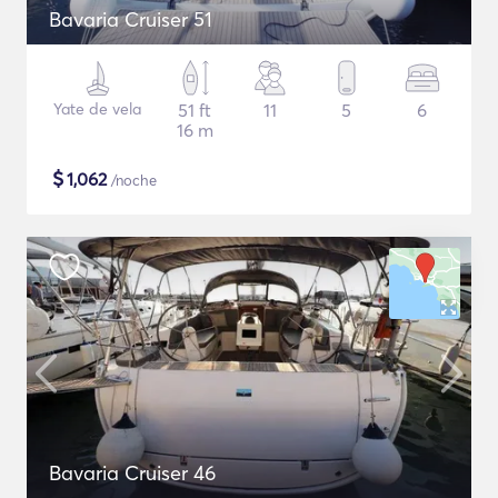
Bavaria Cruiser 51
Yate de vela
51 ft
11
5
6
16 m
$
1,062
/noche
Bavaria Cruiser 46