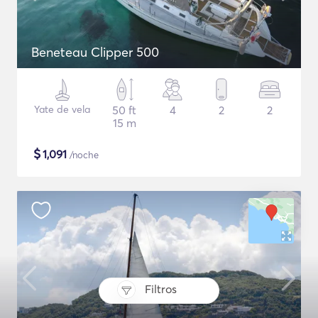
Beneteau Clipper 500
Yate de vela
50 ft
4
2
2
15 m
$
1,091
/noche
Filtros