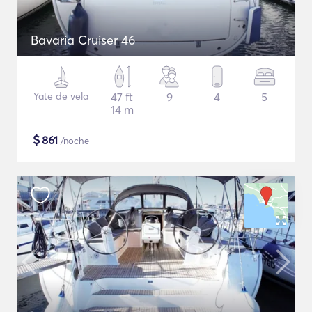
Bavaria Cruiser 46
Yate de vela
47 ft
9
4
5
14 m
$
861
/noche