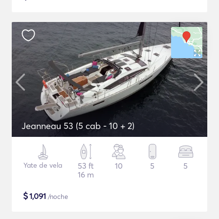
Jeanneau 53 (5 cab - 10 + 2)
Yate de vela
53 ft
10
5
5
16 m
$
1,091
/noche