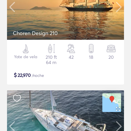
Choren Design 210
Yate de vela
210 ft
42
18
20
64 m
$
22,970
/noche