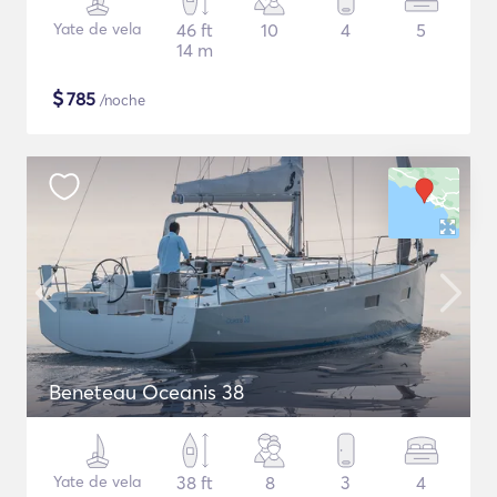
Yate de vela
46 ft
10
4
5
14 m
$
785
/noche
Beneteau Oceanis 38
Yate de vela
38 ft
8
3
4