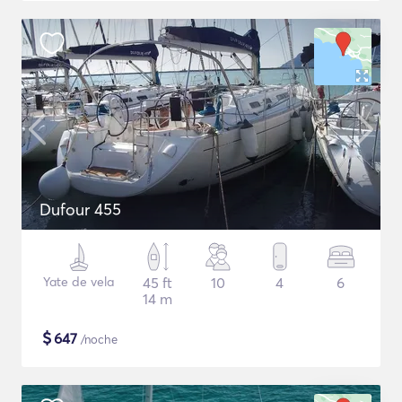
Dufour 455
Yate de vela
45 ft
10
4
6
14 m
$
647
/noche