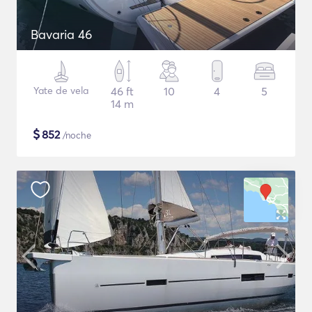
Bavaria 46
Yate de vela
46 ft
10
4
5
14 m
$
852
/noche