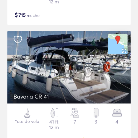
12 m
$
715
/noche
Bavaria CR 41
Yate de vela
41 ft
7
3
4
12 m