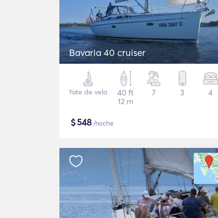
Bavaria 40 cruiser
Yate de vela
40 ft
7
3
4
12 m
$
548
/noche