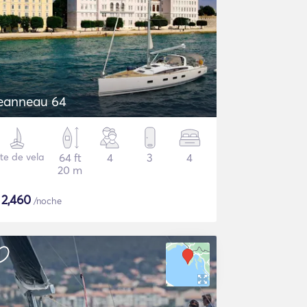
eanneau 64
te de vela
64 ft
4
3
4
20 m
$
2,460
/noche