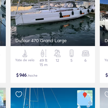
Dufour 470 Grand Large
D
Yate de vela
49 ft
12
5
6
Ya
15 m
$
946
/noche