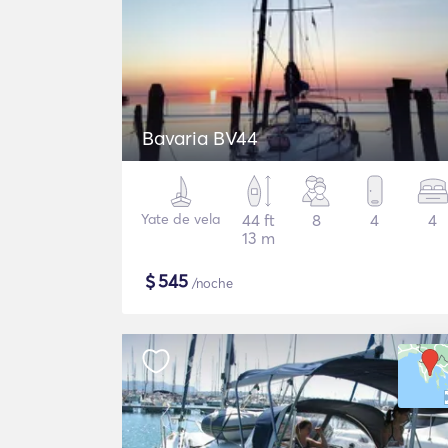
Bavaria BV44
Yate de vela
44 ft
8
4
4
13 m
$
545
/noche