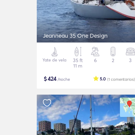
Jeanneau 35 One Design
Yate de vela
35 ft
6
2
3
11 m
$
424
5.0
/noche
(1
comentarios
)