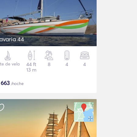
avaria 44
te de vela
44 ft
8
4
4
13 m
$
663
/noche