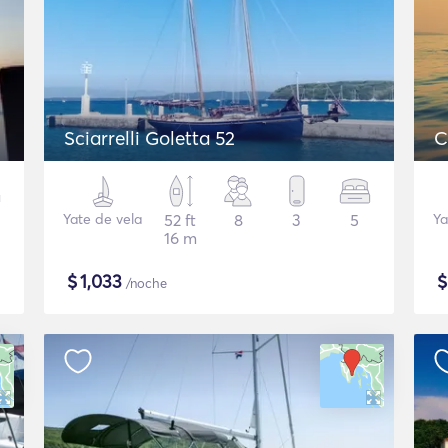
Sciarrelli Goletta 52
C
Yate de vela
52 ft
8
3
5
Ya
16 m
$
1,033
/noche