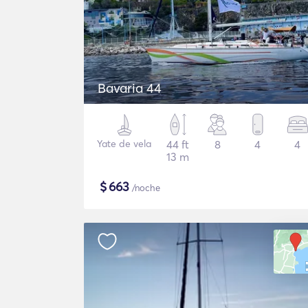
Bavaria 44
Yate de vela
44 ft
8
4
4
13 m
$
663
/noche