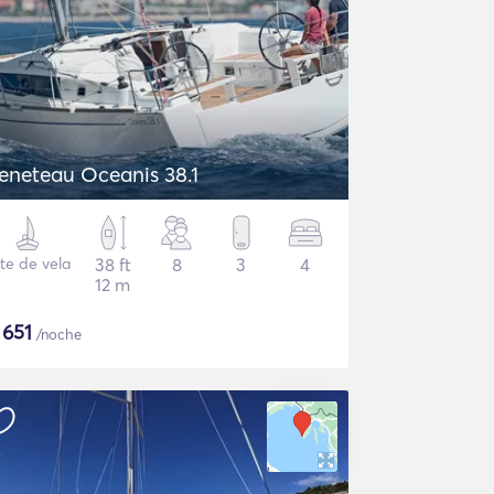
eneteau Oceanis 38.1
te de vela
38 ft
8
3
4
12 m
$
651
/noche