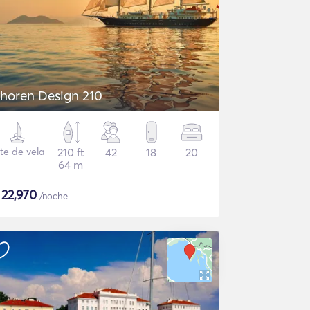
horen Design 210
te de vela
210 ft
42
18
20
64 m
$
22,970
/noche