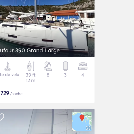
ufour 390 Grand Large
te de vela
39 ft
8
3
4
12 m
$
729
/noche