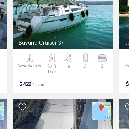
Bavaria Cruiser 37
J
Yate de vela
37 ft
6
3
3
Ya
11 m
$
422
/noche