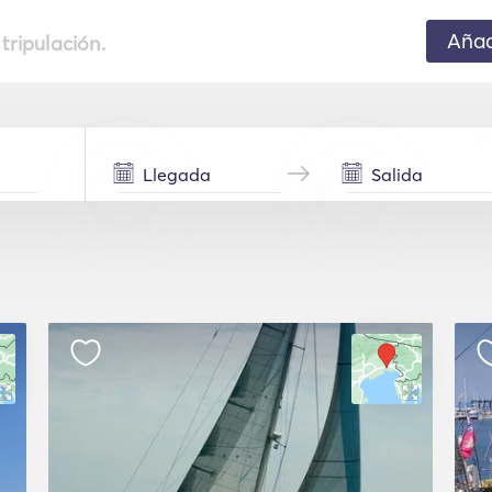
Añad
 tripulación.