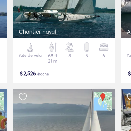
Chantier naval
A
Yate de vela
68 ft
8
5
6
Ya
21 m
$
2,526
/noche