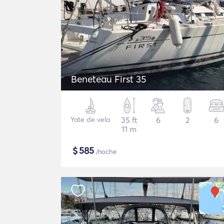
Beneteau First 35
Yate de vela
35 ft
6
2
6
11 m
$
585
/noche