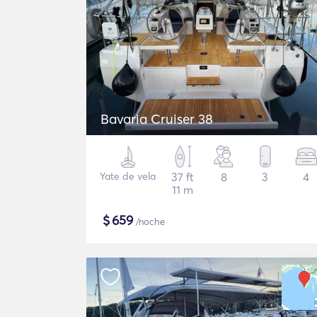
Bavaria Cruiser 38
Yate de vela
37 ft
8
3
4
11 m
$
659
/noche