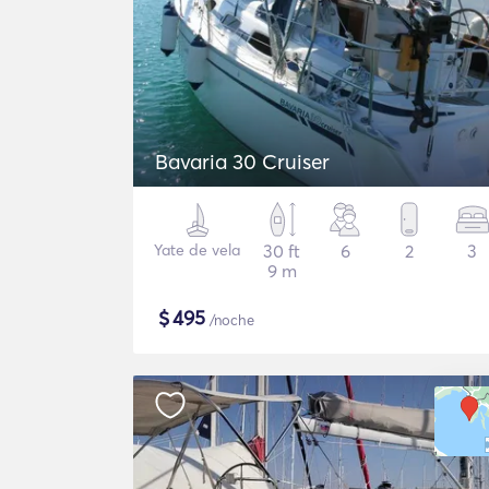
Bavaria 30 Cruiser
Yate de vela
30 ft
6
2
3
9 m
$
495
/noche