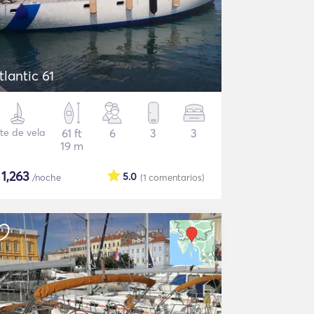
tlantic 61
te de vela
61 ft
6
3
3
19 m
$
1,263
5.0
/noche
(1
comentarios
)