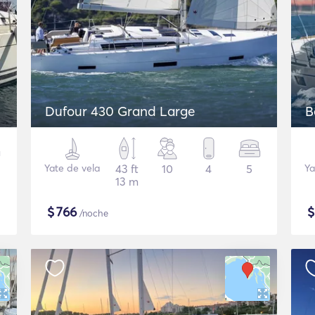
Dufour 430 Grand Large
B
Yate de vela
43 ft
10
4
5
Ya
13 m
$
766
/noche