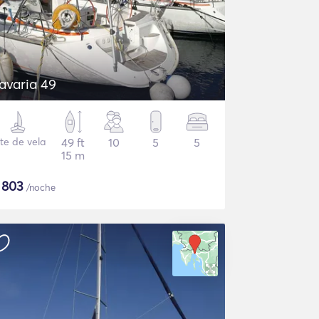
avaria 49
te de vela
49 ft
10
5
5
15 m
$
803
/noche