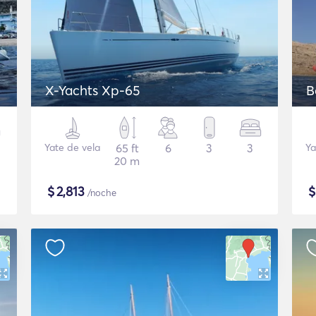
X-Yachts Xp-65
B
Yate de vela
65 ft
6
3
3
Ya
20 m
$
2,813
/noche