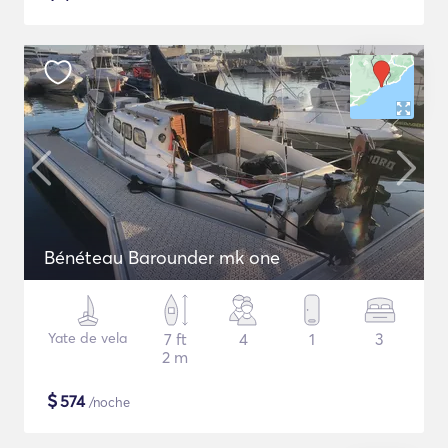
Bénéteau Barounder mk one
Yate de vela
7 ft
4
1
3
2 m
$
574
/noche