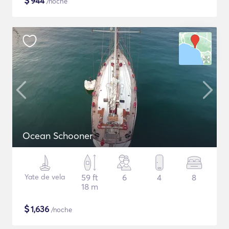
$
944
/noche
Ocean Schooner
Yate de vela
59 ft
6
4
8
18 m
$
1,636
/noche