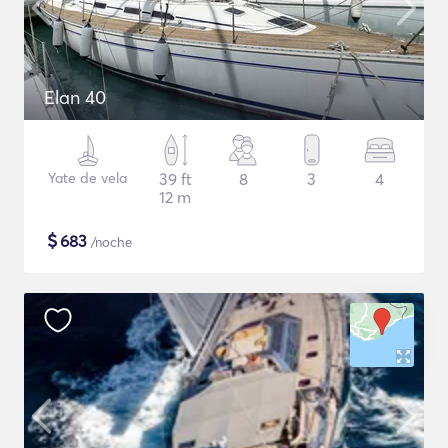
Elan 40
Yate de vela
39 ft
8
3
4
12 m
$
683
/noche