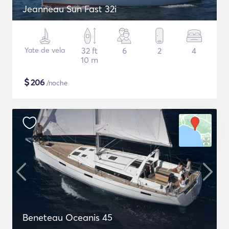
Jeanneau Sun Fast 32i
Yate de vela
32 ft
6
2
4
10 m
$
206
/noche
Beneteau Oceanis 45