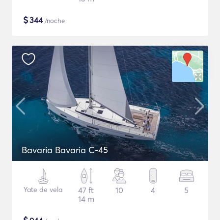
$
344
/noche
Bavaria Bavaria C-45
Yate de vela
47 ft
10
4
5
14 m