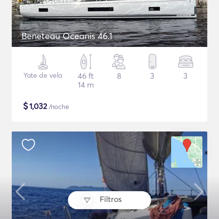
Beneteau Oceanis 46.1
Yate de vela
46 ft
8
3
3
14 m
$
1,032
/noche
Filtros