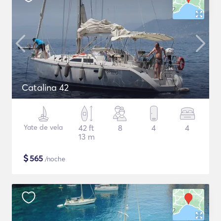
Catalina 42
Yate de vela
42 ft
8
4
4
13 m
$
565
/noche