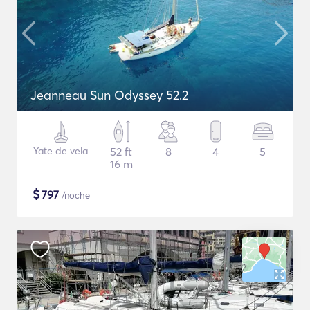
Jeanneau Sun Odyssey 52.2
Yate de vela
52 ft
8
4
5
16 m
$
797
/noche