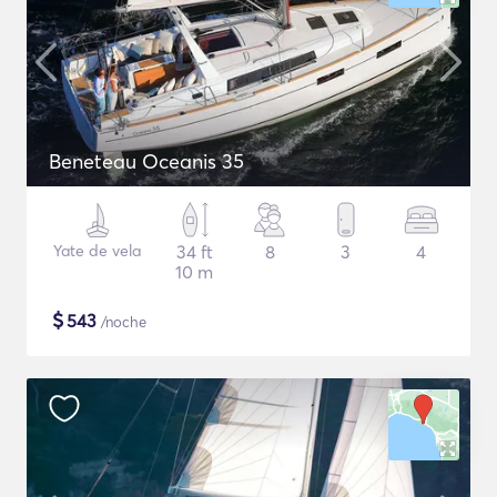
Beneteau Oceanis 35
Yate de vela
34 ft
8
3
4
10 m
$
543
/noche