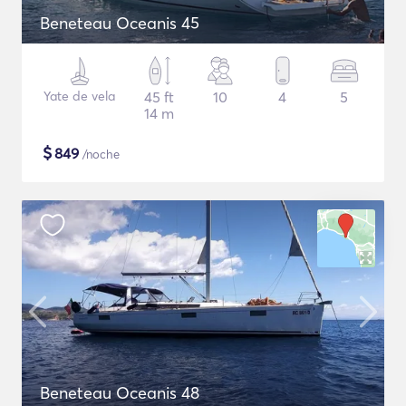
Beneteau Oceanis 45
Yate de vela
45 ft
10
4
5
14 m
$
849
/noche
Beneteau Oceanis 48