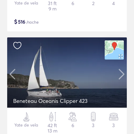
Yate de vela
31 ft
6
2
4
9 m
$
516
/noche
Beneteau Oceanis Clipper 423
Yate de vela
42 ft
6
3
3
13 m