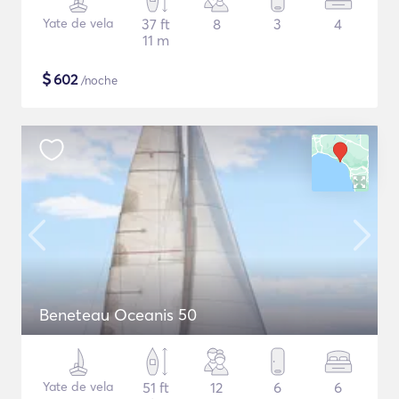
Yate de vela
37 ft
8
3
4
11 m
$
602
/noche
Beneteau Oceanis 50
Yate de vela
51 ft
12
6
6