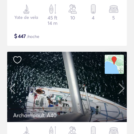
Yate de vela
45 ft
10
4
5
14 m
$
447
/noche
Archambault A40