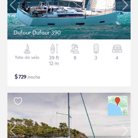
Dufour Dufour 390
Yate de vela
39 ft
8
3
4
12 m
$
729
/noche