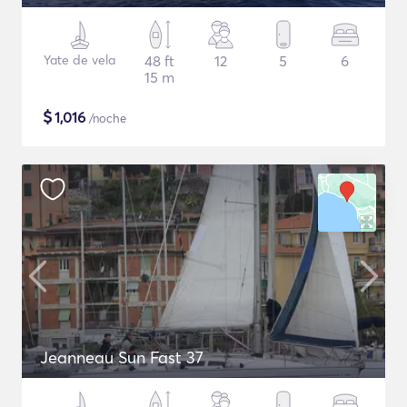
Yate de vela
48 ft
12
5
6
15 m
$
1,016
/noche
Jeanneau Sun Fast 37