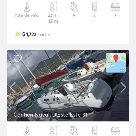
Yate de vela
40 ft
6
3
3
12 m
$
1,722
/noche
Cantieri Navali D'Este Este 31