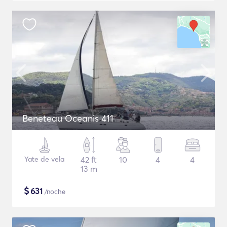
Beneteau Oceanis 411
Yate de vela
42 ft
10
4
4
13 m
$
631
/noche