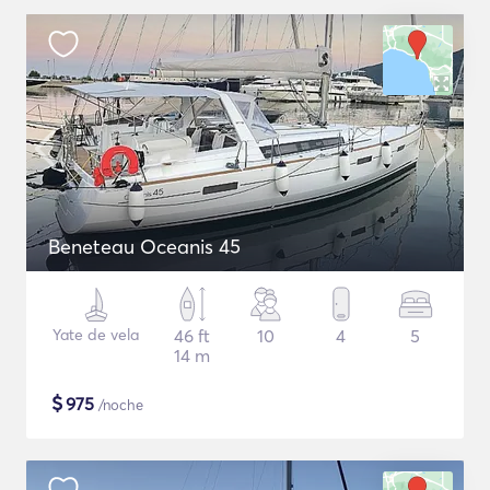
Beneteau Oceanis 45
Yate de vela
46 ft
10
4
5
14 m
$
975
/noche