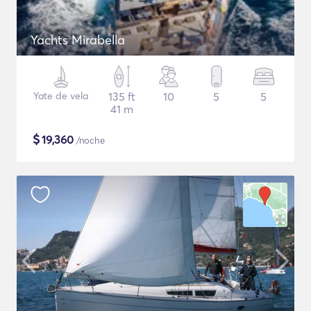
Yachts Mirabella
Yate de vela
135 ft
10
5
5
41 m
$
19,360
/noche