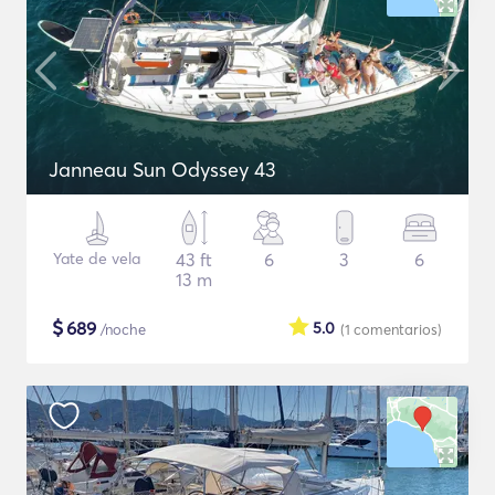
Janneau Sun Odyssey 43
Yate de vela
43 ft
6
3
6
13 m
$
689
5.0
/noche
(1
comentarios
)