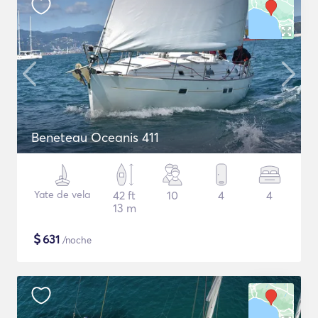
Beneteau Oceanis 411
Yate de vela
42 ft
10
4
4
13 m
$
631
/noche