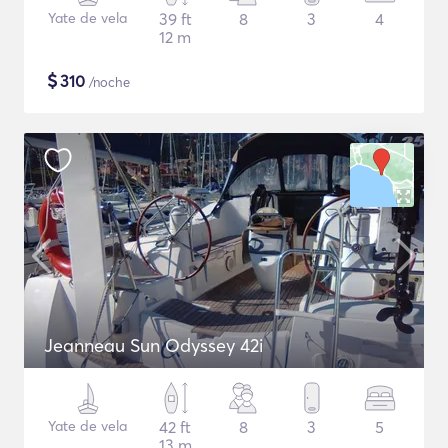
Yate de vela
39 ft
8
3
4
12 m
$
310
/noche
Jeanneau Sun Odyssey 42i
Yate de vela
42 ft
8
3
5
13 m