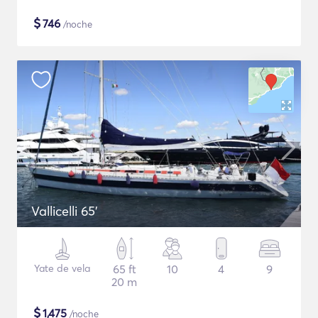
$
746
/noche
Vallicelli 65'
Yate de vela
65 ft
10
4
9
20 m
$
1,475
/noche