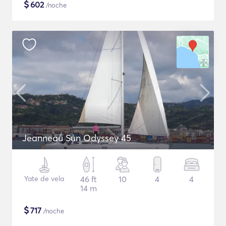
$
602
/noche
Jeanneau Sun Odyssey 45
Yate de vela
46 ft
10
4
4
14 m
$
717
/noche