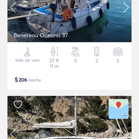
Beneteau Oceanis 37
Yate de vela
37 ft
5
2
2
11 m
$
206
/noche