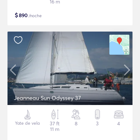
16 m
$
890
/noche
Jeanneau Sun Odyssey 37
Yate de vela
37 ft
8
3
4
11 m