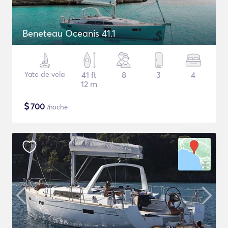
Beneteau Oceanis 41.1
Yate de vela
41 ft
8
3
4
12 m
$
700
/noche