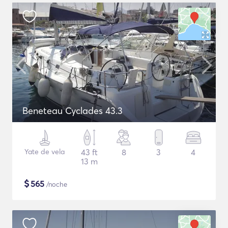
Beneteau Cyclades 43.3
Yate de vela
43 ft
8
3
4
13 m
$
565
/noche