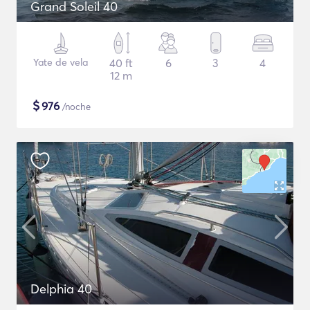
Grand Soleil 40
Yate de vela
40 ft
6
3
4
12 m
$
976
/noche
Delphia 40