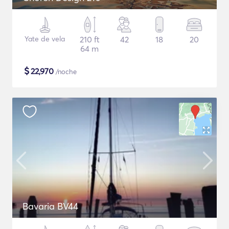
Yate de vela
210 ft
42
18
20
64 m
$
22,970
/noche
Bavaria BV44