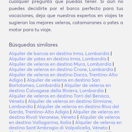
cualquier pregunta que puedas tener. Si aún no
puedes decidirte por el barco perfecto para tus
vacaciones, deja que nuestros expertos en viajes te
sugieran los mejores veleros, catamaranes o yates a
motor para tu viaje.
Búsquedas similares
Alquiler de barcos en destino Irma, Lombardía
|
Alquiler de yates en destino Irma, Lombardía
|
Alquiler de veleros en destino Mura, Lombardía
|
Alquiler de veleros en destino Crone, Lombardía
|
Alquiler de veleros en destino Darzo, Trentino-Alto
Adigio
|
Alquiler de veleros en destino San
Bartolomeo, Lombardía
|
Alquiler de veleros en
destino Calvagese della Riviera, Lombardía
|
Alquiler de veleros en destino Torri del Benaco,
Véneto
|
Alquiler de veleros en destino Sirmione,
Lombardía
|
Alquiler de veleros en destino Riva del
Garda, Trentino-Alto Adigio
|
Alquiler de veleros en
destino Rivoli Veronese, Véneto
|
Alquiler de veleros
en destino Vallagarina, Italia
|
Alquiler de veleros en
destino SantʼAmbrogio di Valpolicella, Véneto
|