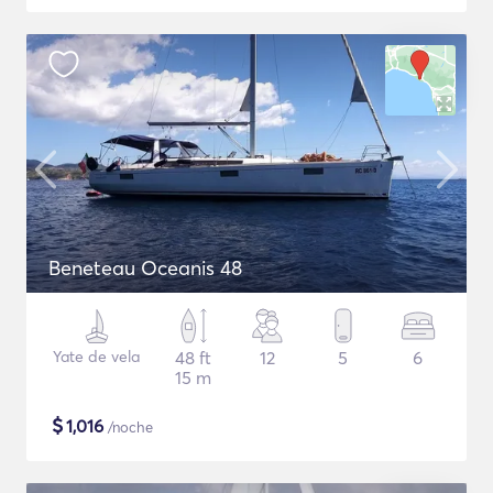
Beneteau Oceanis 48
Yate de vela
48 ft
12
5
6
15 m
$
1,016
/noche