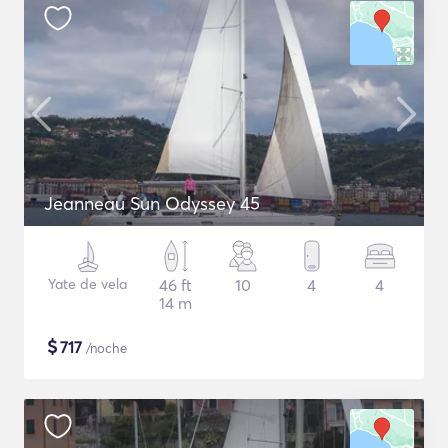
Jeanneau Sun Odyssey 45
Yate de vela
46 ft
10
4
4
14 m
$
717
/noche