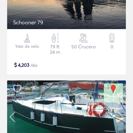
Schooner 79
Yate de vela
79 ft
50 Crucero
0
24 m
$
4,203
/día