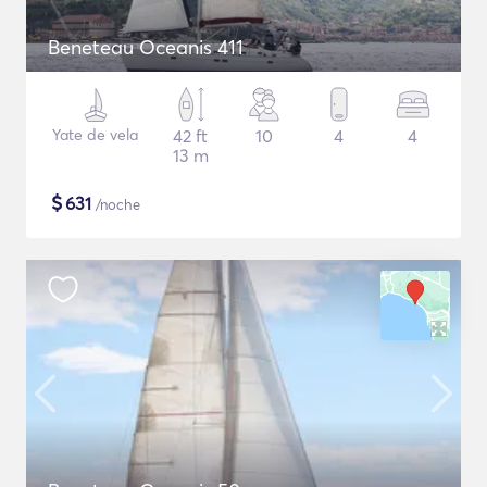
Beneteau Oceanis 411
Yate de vela
42 ft
10
4
4
13 m
$
631
/noche