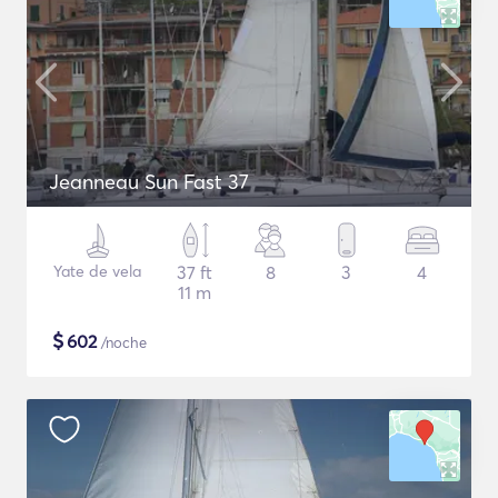
Jeanneau Sun Fast 37
Yate de vela
37 ft
8
3
4
11 m
$
602
/noche