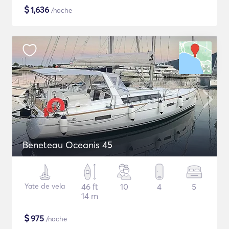
$
1,636
/noche
Beneteau Oceanis 45
Yate de vela
46 ft
10
4
5
14 m
$
975
/noche