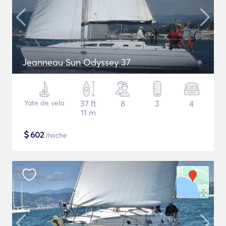
Jeanneau Sun Odyssey 37
Yate de vela
37 ft
8
3
4
11 m
$
602
/noche