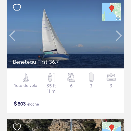
Beneteau First 36.7
Yate de vela
35 ft
6
3
3
11 m
$
803
/noche