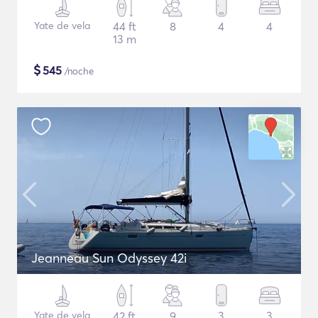
Yate de vela
44 ft
8
4
4
13 m
$
545
/noche
Jeanneau Sun Odyssey 42i
Yate de vela
42 ft
9
3
3