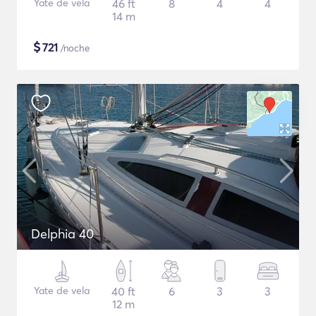
Yate de vela
46 ft
8
4
4
14 m
$
721
/noche
Delphia 40
Yate de vela
40 ft
6
3
3
12 m