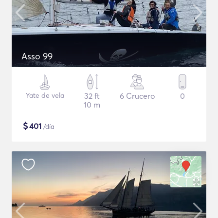
Asso 99
Yate de vela
32 ft
6 Crucero
0
10 m
$
401
/día