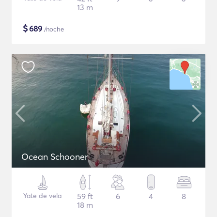
13 m
$
689
/noche
Ocean Schooner
Yate de vela
59 ft
6
4
8
18 m