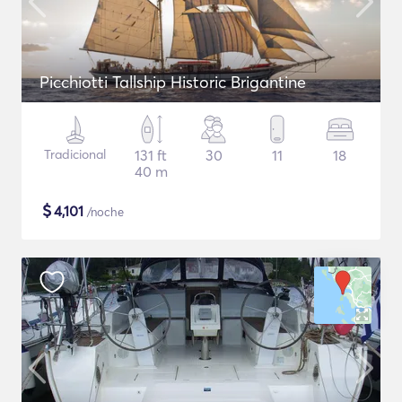
Picchiotti Tallship Historic Brigantine
Tradicional
131 ft
30
11
18
40 m
$
4,101
/noche