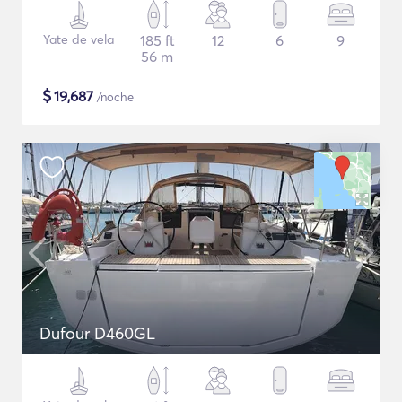
Yate de vela
185 ft
12
6
9
56 m
$
19,687
/noche
Dufour D460GL