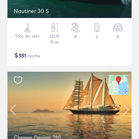
Nautiner 30 S
Yate de vela
30 ft
6
2
4
9 m
$
551
/noche
Choren Design 210