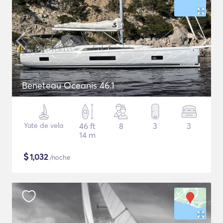
Beneteau Oceanis 46.1
Yate de vela
46 ft
8
3
3
14 m
$
1,032
/noche