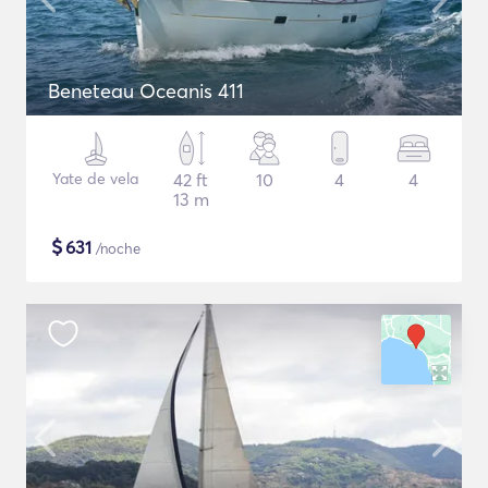
Beneteau Oceanis 411
Yate de vela
42 ft
10
4
4
13 m
$
631
/noche