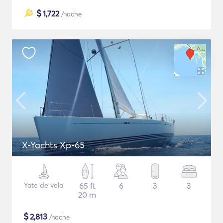
$
1,722
/noche
X-Yachts Xp-65
Yate de vela
65 ft
6
3
3
20 m
$
2,813
/noche