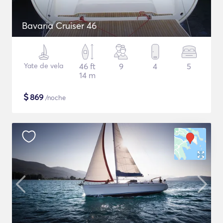
Bavaria Cruiser 46
Yate de vela
46 ft
9
4
5
14 m
$
869
/noche