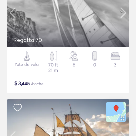
Regatta 70
Yate de vela
70 ft
6
0
3
21 m
$
3,445
/noche