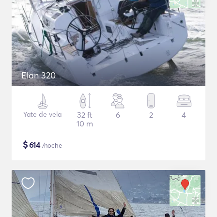
Elan 320
Yate de vela
32 ft
6
2
4
10 m
$
614
/noche