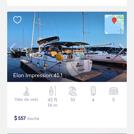
Elan Impression 45.1
Yate de vela
45 ft
10
4
5
14 m
$
557
/noche