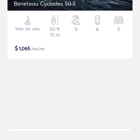
Beneteau Cyclades 50.5
Yate de vela
50 ft
9
6
5
15 m
$
1,065
/noche