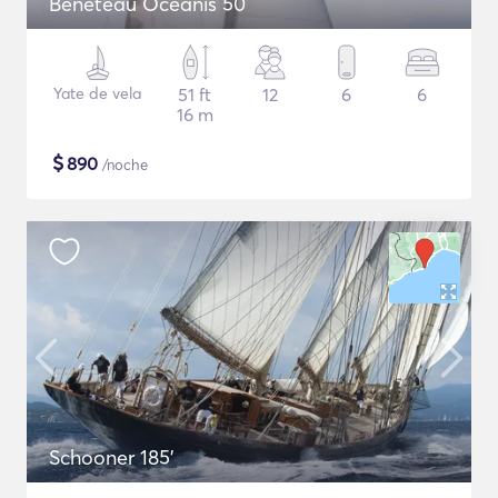
Beneteau Oceanis 50
Yate de vela
51 ft
12
6
6
16 m
$
890
/noche
Schooner 185'