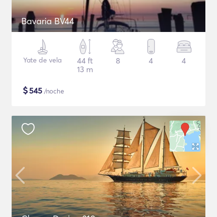
Bavaria BV44
Yate de vela
44 ft
8
4
4
13 m
$
545
/noche