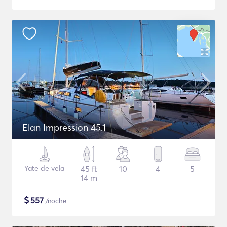
Elan Impression 45.1
Yate de vela
45 ft
10
4
5
14 m
$
557
/noche