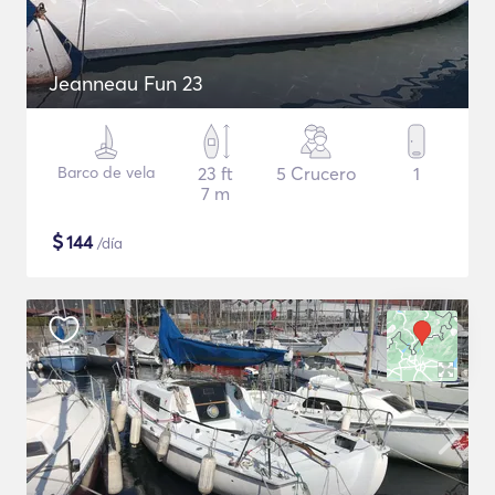
Jeanneau Fun 23
Barco de vela
23 ft
5 Crucero
1
7 m
$
144
/día