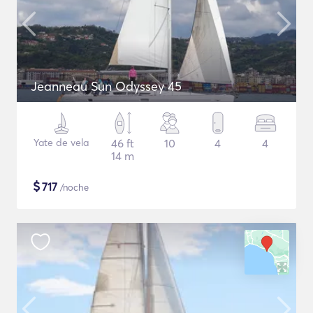
Jeanneau Sun Odyssey 45
Yate de vela
46 ft
10
4
4
14 m
$
717
/noche