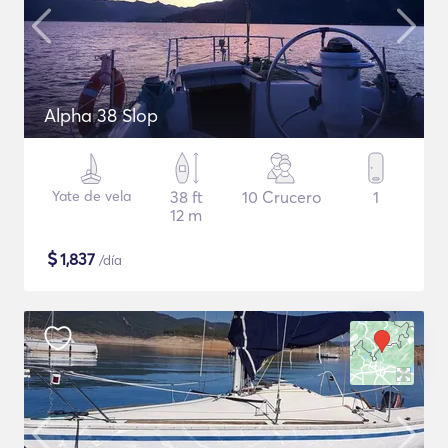
Alpha 38 Slop
Yate de vela
38 ft
10 Crucero
1
12 m
$
1,837
/día