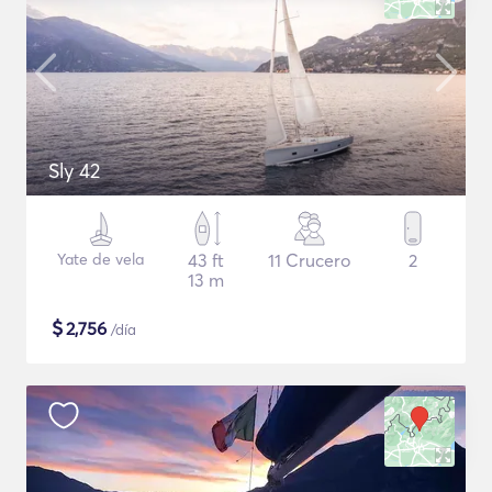
Sly 42
Yate de vela
43 ft
11 Crucero
2
13 m
$
2,756
/día