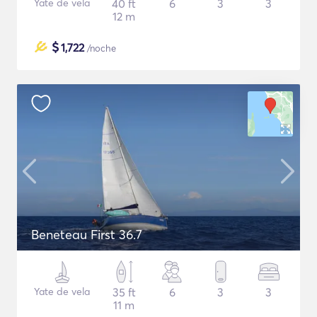
Yate de vela
40 ft
6
3
3
12 m
$
1,722
/noche
Beneteau First 36.7
Yate de vela
35 ft
6
3
3
11 m