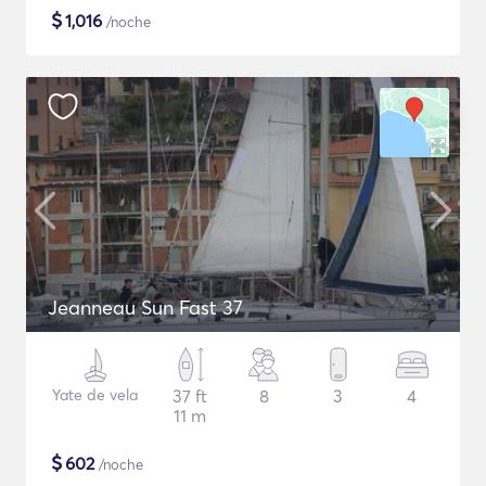
$
1,016
/noche
Jeanneau Sun Fast 37
Yate de vela
37 ft
8
3
4
11 m
$
602
/noche