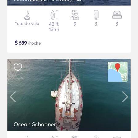
Yate de vela
42 ft
9
3
3
13 m
$
689
/noche
Ocean Schooner