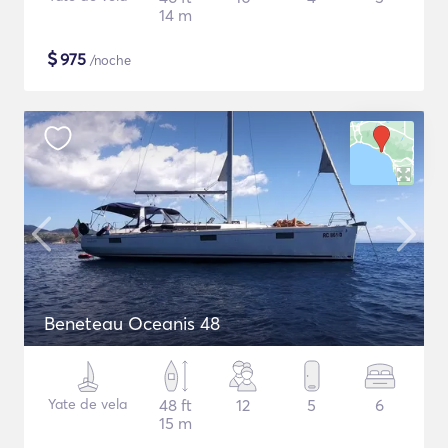
14 m
$
975
/noche
Beneteau Oceanis 48
Yate de vela
48 ft
12
5
6
15 m