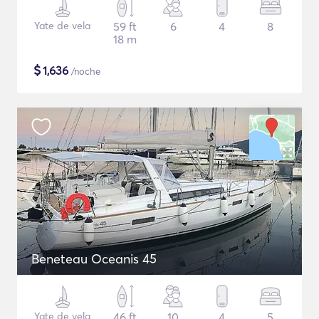
Yate de vela
59 ft
6
4
8
18 m
$
1,636
/noche
Beneteau Oceanis 45
Yate de vela
46 ft
10
4
5