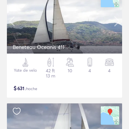
Beneteau Oceanis 411
Yate de vela
42 ft
10
4
4
13 m
$
631
/noche