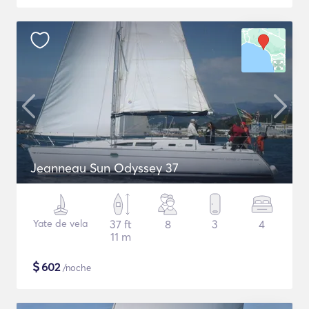
Jeanneau Sun Odyssey 37
Yate de vela
37 ft
8
3
4
11 m
$
602
/noche