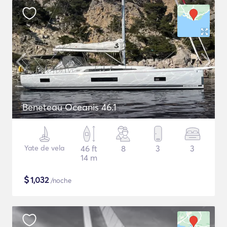
Beneteau Oceanis 46.1
Yate de vela
46 ft
8
3
3
14 m
$
1,032
/noche