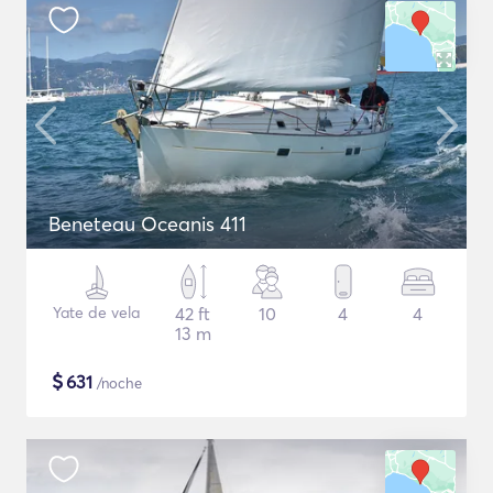
Beneteau Oceanis 411
Yate de vela
42 ft
10
4
4
13 m
$
631
/noche