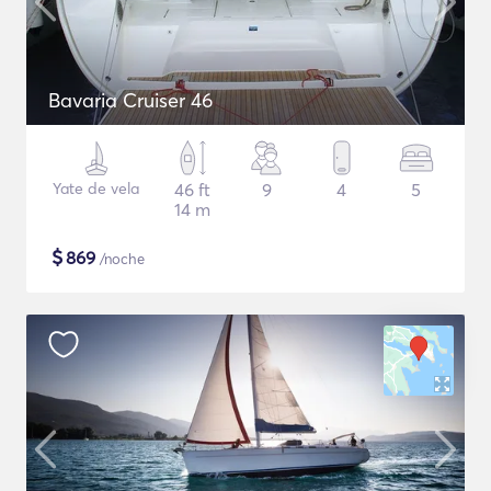
Bavaria Cruiser 46
Yate de vela
46 ft
9
4
5
14 m
$
869
/noche