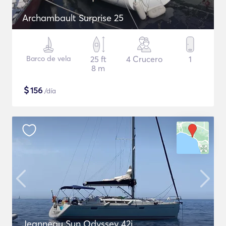
Archambault Surprise 25
Barco de vela
25 ft
4 Crucero
1
8 m
$
156
/día
Jeanneau Sun Odyssey 42i