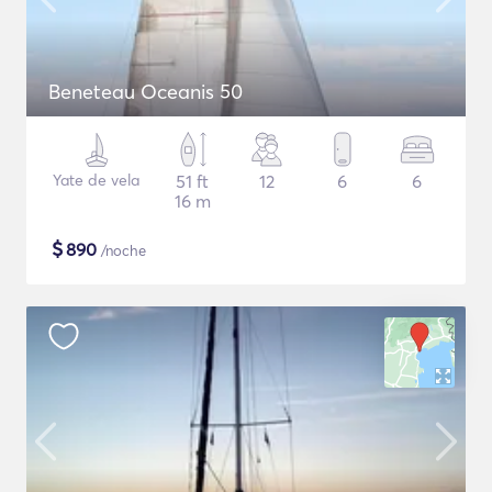
Beneteau Oceanis 50
Yate de vela
51 ft
12
6
6
16 m
$
890
/noche