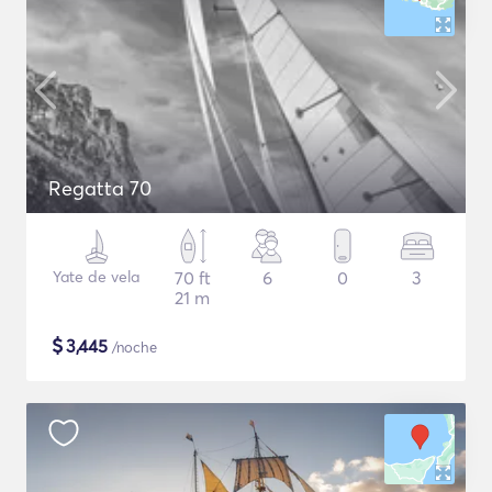
Regatta 70
Yate de vela
70 ft
6
0
3
21 m
$
3,445
/noche