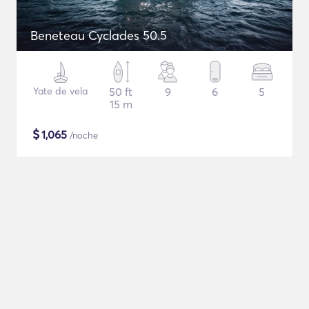
Beneteau Cyclades 50.5
Yate de vela
50 ft
9
6
5
15 m
$
1,065
/noche