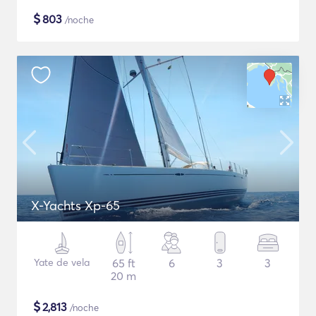
$
803
/noche
X-Yachts Xp-65
Yate de vela
65 ft
6
3
3
20 m
$
2,813
/noche