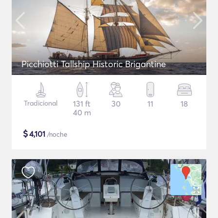
Picchiotti Tallship Historic Brigantine
Tradicional
131 ft
30
11
18
40 m
$
4,101
/noche