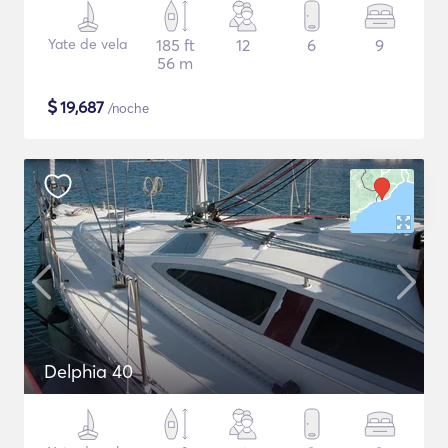
Yate de vela
185 ft
12
6
9
56 m
$
19,687
/noche
Delphia 40