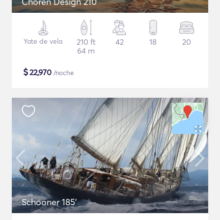
Choren Design 210
Yate de vela
210 ft
42
18
20
64 m
$
22,970
/noche
Schooner 185'