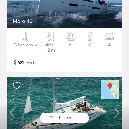
More 40
Yate de vela
40 ft
6
3
4
12 m
$
622
/noche
Filtros