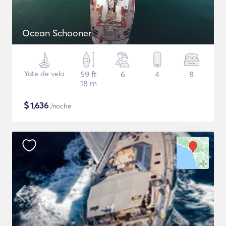
Ocean Schooner
Yate de vela
59 ft
6
4
8
18 m
$
1,636
/noche