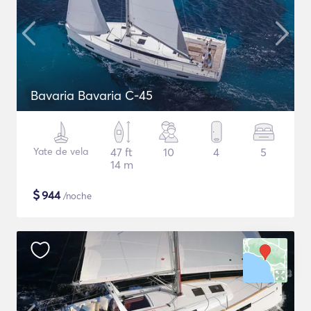
Bavaria Bavaria C-45
Yate de vela
47 ft
10
4
5
14 m
$
944
/noche