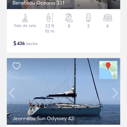
Beneteau Oceanis 331
Yate de vela
33 ft
8
3
6
10 m
$
436
/noche
Jeanneau Sun Odyssey 42i