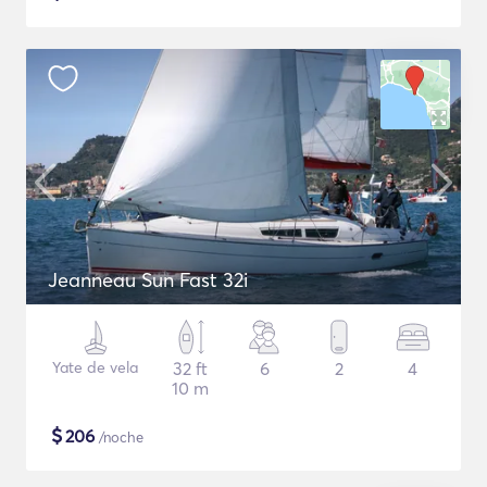
Jeanneau Sun Fast 32i
Yate de vela
32 ft
6
2
4
10 m
$
206
/noche