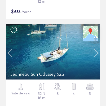
12 m
$
683
/noche
Jeanneau Sun Odyssey 52.2
Yate de vela
52 ft
8
4
5
16 m