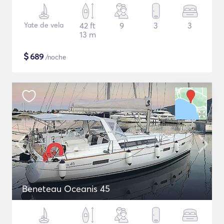
Yate de vela
42 ft
9
3
3
13 m
$
689
/noche
Beneteau Oceanis 45