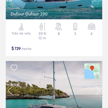
Dufour Dufour 390
Yate de vela
39 ft
8
3
4
12 m
$
729
/noche