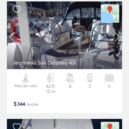
Jeanneau Sun Odyssey 42i
Yate de vela
42 ft
8
3
5
13 m
$
344
/noche