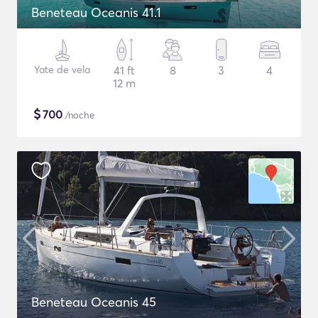
Beneteau Oceanis 41.1
Yate de vela
41 ft
8
3
4
12 m
$
700
/noche
Beneteau Oceanis 45