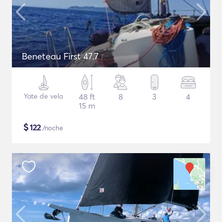
Beneteau First 47.7
Yate de vela
48 ft
8
3
4
15 m
$
122
/noche