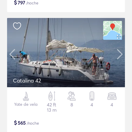
$
797
/noche
Catalina 42
Yate de vela
42 ft
8
4
4
13 m
$
565
/noche