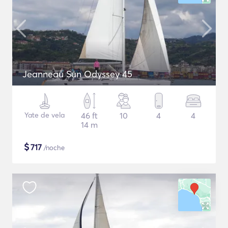
Jeanneau Sun Odyssey 45
Yate de vela
46 ft
10
4
4
14 m
$
717
/noche