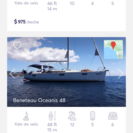
Yate de vela
46 ft
10
4
5
14 m
$
975
/noche
Beneteau Oceanis 48
Yate de vela
48 ft
12
5
6
15 m