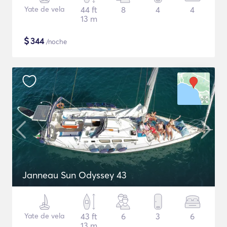
Yate de vela
44 ft
8
4
4
13 m
$
344
/noche
Janneau Sun Odyssey 43
Yate de vela
43 ft
6
3
6
13 m