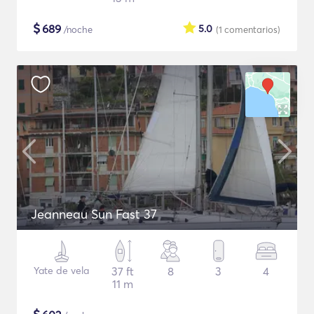
$
689
5.0
/noche
(1
comentarios
)
Jeanneau Sun Fast 37
Yate de vela
37 ft
8
3
4
11 m