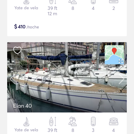
Yate de vela
39 ft
8
4
2
12 m
$
410
/noche
Elan 40
Yate de vela
39 ft
8
3
4