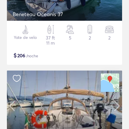
Beneteau Oceanis 37
Yate de vela
37 ft
5
2
2
11 m
$
206
/noche