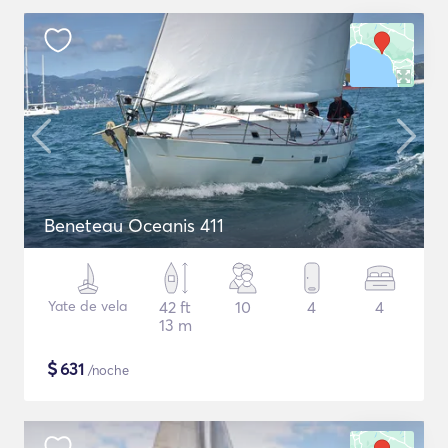
Beneteau Oceanis 411
Yate de vela
42 ft
10
4
4
13 m
$
631
/noche