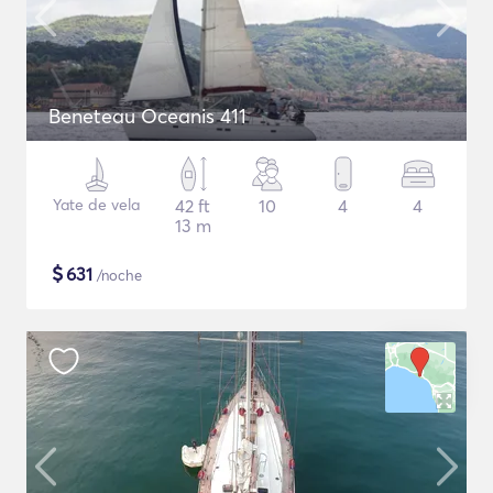
Beneteau Oceanis 411
Yate de vela
42 ft
10
4
4
13 m
$
631
/noche