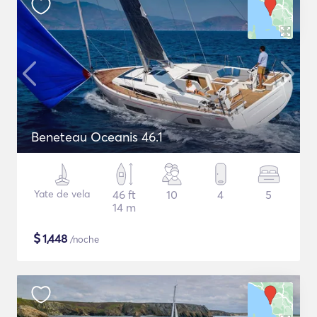
Beneteau Oceanis 46.1
Yate de vela
46 ft
10
4
5
14 m
$
1,448
/noche