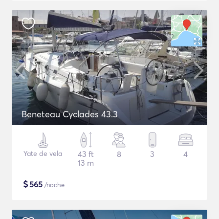
Beneteau Cyclades 43.3
Yate de vela
43 ft
8
3
4
13 m
$
565
/noche