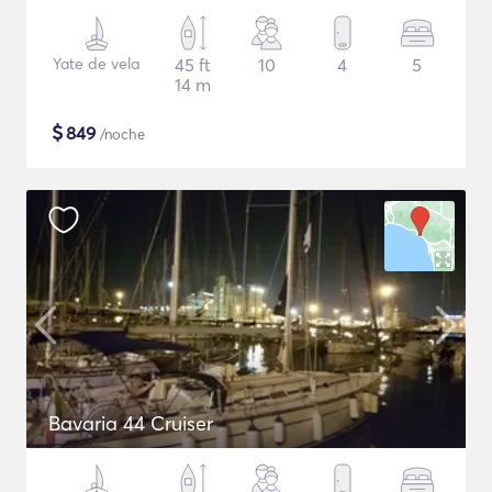
Yate de vela
45 ft
10
4
5
14 m
$
849
/noche
Bavaria 44 Cruiser