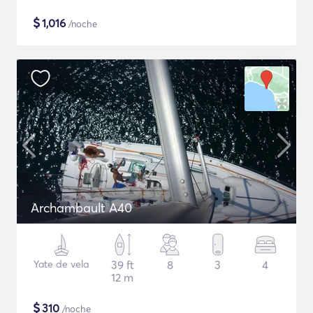
$
1,016
/noche
Archambault A40
Yate de vela
39 ft
8
3
4
12 m
$
310
/noche