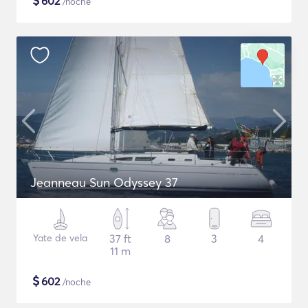
$
602
/noche
Jeanneau Sun Odyssey 37
Yate de vela
37 ft
8
3
4
11 m
$
602
/noche