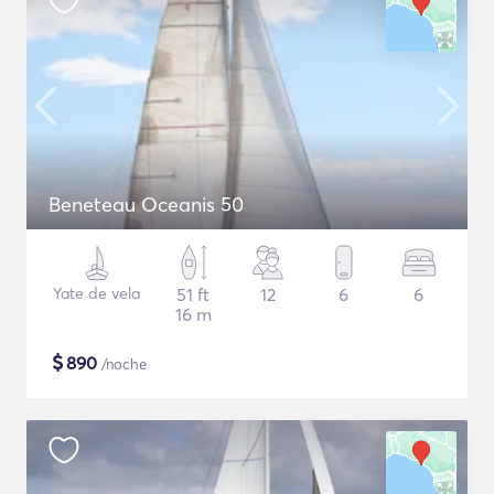
Beneteau Oceanis 50
Yate de vela
51 ft
12
6
6
16 m
$
890
/noche