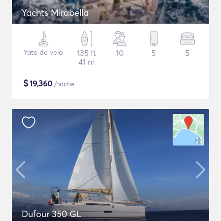
Yachts Mirabella
Yate de vela
135 ft
10
5
5
41 m
$
19,360
/noche
Dufour 350 GL