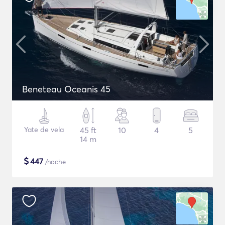
Beneteau Oceanis 45
Yate de vela
45 ft
10
4
5
14 m
$
447
/noche