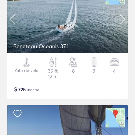
Beneteau Oceanis 37.1
Yate de vela
39 ft
8
3
4
12 m
$
725
/noche