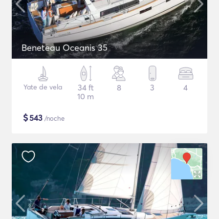
Beneteau Oceanis 35
Yate de vela
34 ft
8
3
4
10 m
$
543
/noche