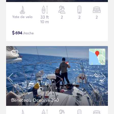
Yate de vela
33 ft
2
2
2
10 m
$
694
/noche
Beneteau Oceanis 390