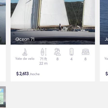
Ocean 71
J
Yate de vela
71 ft
8
4
8
Ya
22 m
$
2,613
/noche