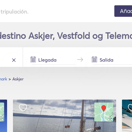
Añad
 tripulación.
destino Askjer, Vestfold og Tele
mark
Askjer