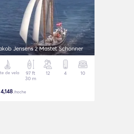
akob Jensens 2 Mastet Schonner
te de vela
97 ft
12
4
10
30 m
$
4,148
/noche