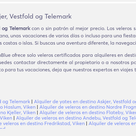
jer, Vestfold og Telemark
ld og Telemark
con o sin patrón al mejor precio. Los veleros
mana, unas vacaciones de varios días o incluso para una fiest
costas o islas. Si buscas una aventura diferente, la navegaci
lue ofrece solo veleros certificados para alquileres en desti
Puedes contactar directamente al propietario o a nosotros p
to para tus vacaciones, deja que nuestros expertos en viajes 
ld og Telemark
|
Alquiler de yates en destino Askjer, Vestfold 
no Haslum, Viken
|
Alquiler de veleros en destino Nordre Frogn
no Kjeller, Viken
|
Alquiler de veleros en destino Flateby, Vike
 Viken
|
Alquiler de veleros en destino Andebu, Vestfold og T
e veleros en destino Fredrikstad, Viken
|
Alquiler de veleros e
and