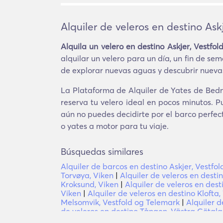
Alquiler de veleros en destino Ask
Alquila un velero en destino Askjer, Vestfo
alquilar un velero para un día, un fin de se
de explorar nuevas aguas y descubrir nuevas 
La Plataforma de Alquiler de Yates de BednB
reserva tu velero ideal en pocos minutos. 
aún no puedes decidirte por el barco perfec
o yates a motor para tu viaje.
Búsquedas similares
Alquiler de barcos en destino Askjer, Vestfo
Torvøya, Viken
|
Alquiler de veleros en desti
Kroksund, Viken
|
Alquiler de veleros en desti
Viken
|
Alquiler de veleros en destino Klofta,
Melsomvik, Vestfold og Telemark
|
Alquiler d
de veleros en destino Tången, Västra Götal