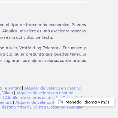
 son el tipo de barco más económico. Puedes
a. Alquilar un velero es una excelente manera
ón es la actividad perfecta.
no Askjer, Vestfold og Telemark. Encuentra y
ara cualquier pregunta que puedas tener. Si
te sugieran los mejores veleros, catamaranes
og Telemark
|
Alquiler de veleros en destino
, Viken
|
Alquiler de veleros en destino
n
|
Alquiler de veleros en destino Sperrebotn,
Moneda, idioma y más
elemark
|
Alquiler de veleros en destino
n destino Ytterby, Västra Götaland
|
Alquiler