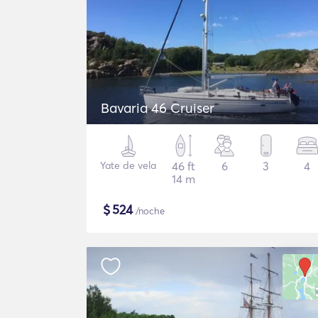
Bavaria 46 Cruiser
Yate de vela
46 ft
6
3
4
14 m
$
524
/noche