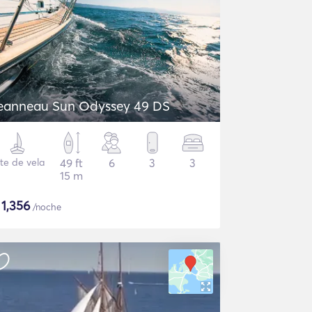
eanneau Sun Odyssey 49 DS
te de vela
49 ft
6
3
3
15 m
$
1,356
/noche