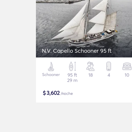
N.V. Capello Schooner 95 ft
Schooner
95 ft
18
4
10
29 m
$
3,602
/noche