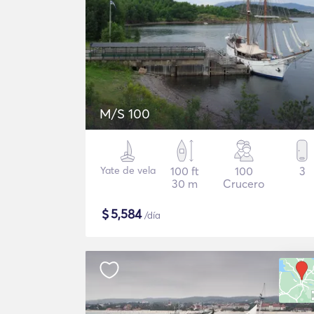
M/S 100
Yate de vela
100 ft
100
3
30 m
Crucero
$
5,584
/día