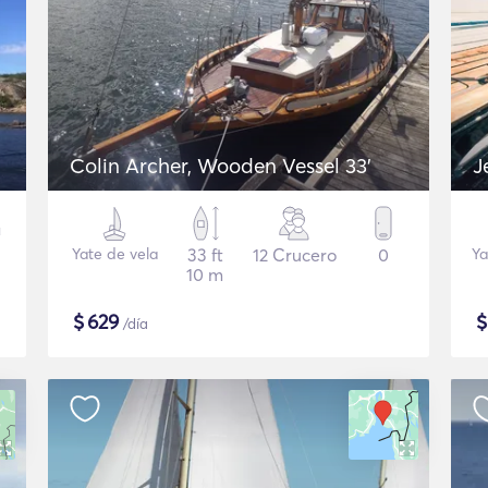
Colin Archer, Wooden Vessel 33'
J
Yate de vela
33 ft
12 Crucero
0
Ya
10 m
$
629
/día