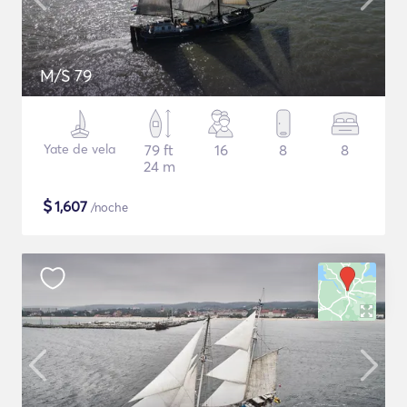
M/S 79
Yate de vela
79 ft
16
8
8
24 m
$
1,607
/noche