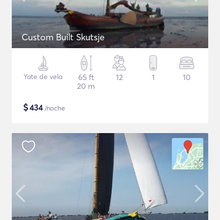
Custom Built Skutsje
Yate de vela
65 ft
12
1
10
20 m
$
434
/noche