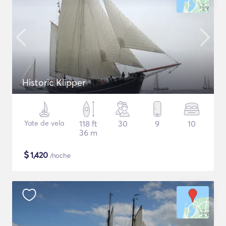
Historic Klipper
Yate de vela
118 ft
30
9
10
36 m
$
1,420
/noche