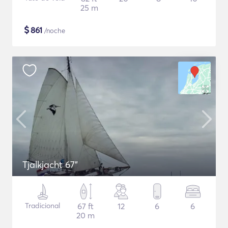
25 m
$
861
/noche
Tjalkjacht 67"
Tradicional
67 ft
12
6
6
20 m