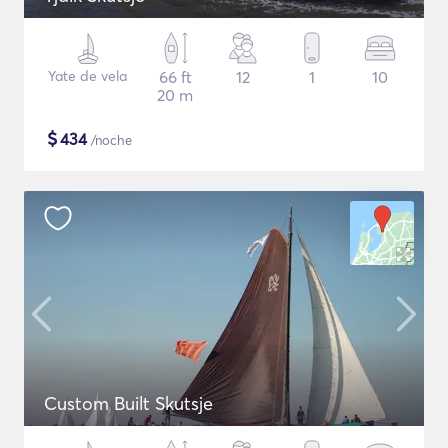
Yate de vela
66 ft
12
1
10
20 m
$
434
/noche
Custom Built Skutsje