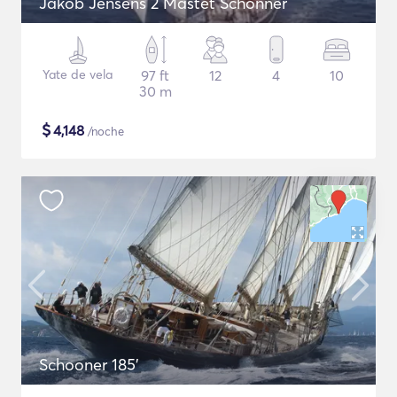
Jakob Jensens 2 Mastet Schonner
Yate de vela
97 ft
12
4
10
30 m
$
4,148
/noche
Schooner 185'