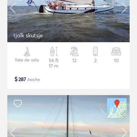
tjalk skutsje
Yate de vela
56 ft
12
2
10
17 m
$
287
/noche