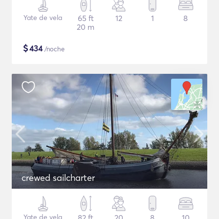
Yate de vela
65 ft
12
1
8
20 m
$
434
/noche
crewed sailcharter
Yate de vela
82 ft
20
8
10