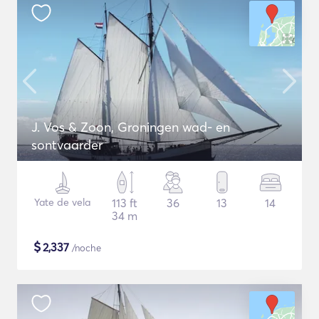
J. Vos & Zoon, Groningen wad- en
sontvaarder
Yate de vela
113 ft
36
13
14
34 m
$
2,337
/noche