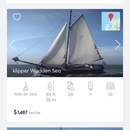
klipper Wadden Sea
Yate de vela
85 ft
20
7
10
26 m
$
1,487
/noche