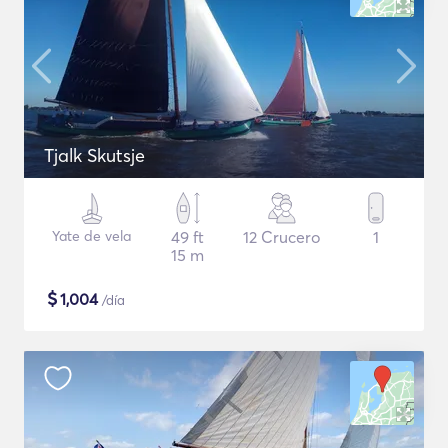
Tjalk Skutsje
Yate de vela
49 ft
12 Crucero
1
15 m
$
1,004
/día