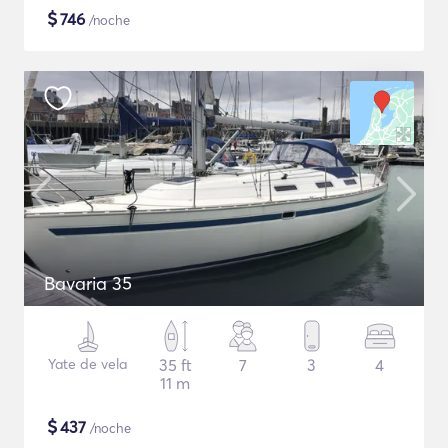
$
746
/noche
Bavaria 35
Yate de vela
35 ft
7
3
4
11 m
$
437
/noche