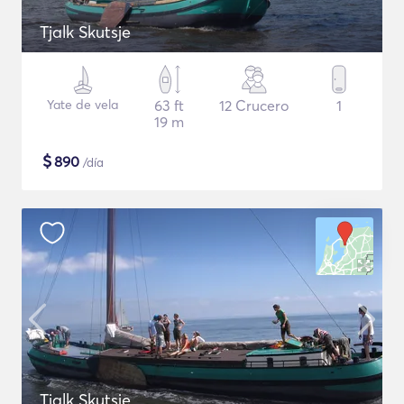
Tjalk Skutsje
Yate de vela
63 ft
12 Crucero
1
19 m
$
890
/día
Tjalk Skutsje