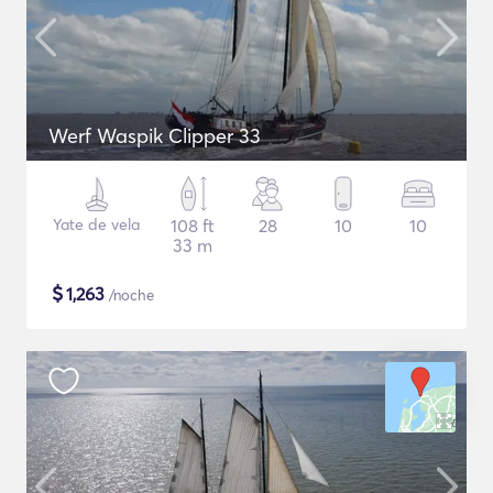
Werf Waspik Clipper 33
Yate de vela
108 ft
28
10
10
33 m
$
1,263
/noche