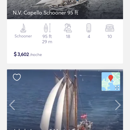
N.V. Capello Schooner 95 ft
Schooner
95 ft
18
4
10
29 m
$
3,602
/noche