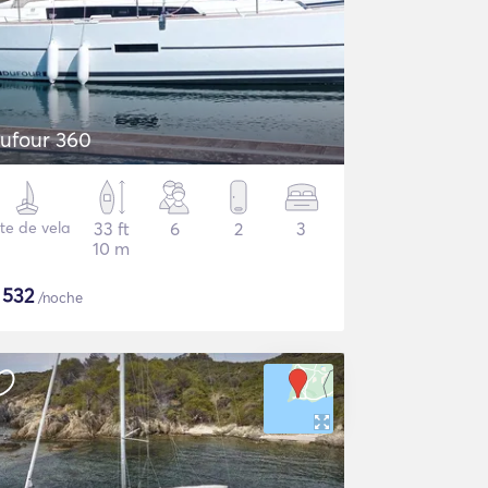
ufour 360
te de vela
33 ft
6
2
3
10 m
$
532
/noche