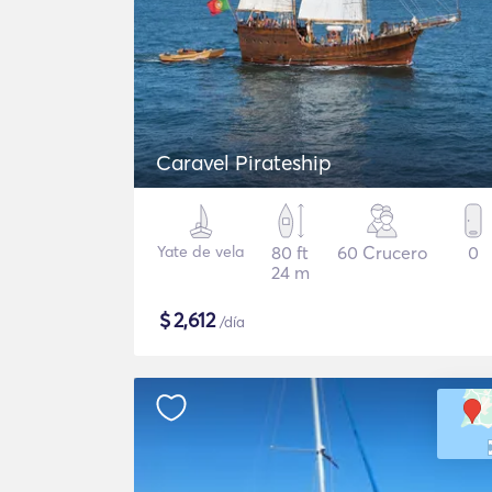
Caravel Pirateship
Yate de vela
80 ft
60 Crucero
0
24 m
$
2,612
/día