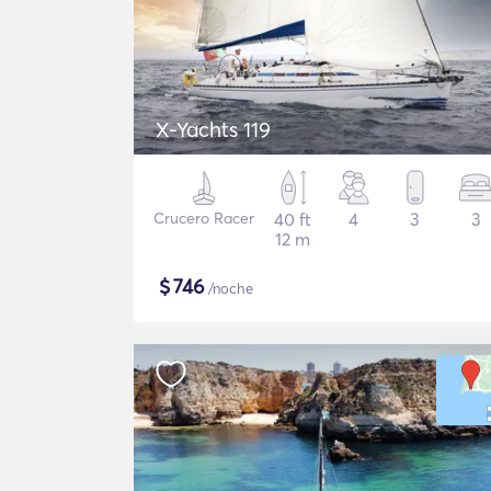
X-Yachts 119
Crucero Racer
40 ft
4
3
3
12 m
$
746
/noche