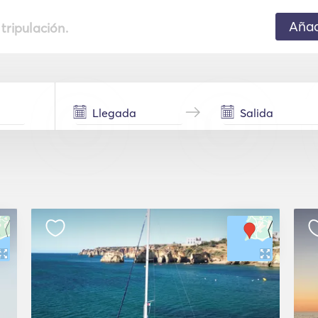
Añad
 tripulación.