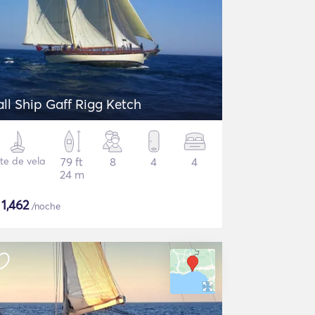
all Ship Gaff Rigg Ketch
te de vela
79 ft
8
4
4
24 m
$
1,462
/noche