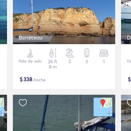
Beneteau
D
Yate de vela
26 ft
3
2
1
Ya
8 m
$
338
/noche