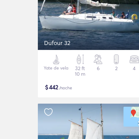
Dufour 32
Yate de vela
32 ft
6
2
4
10 m
$
442
/noche