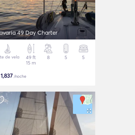
avaria 49 Day Charter
te de vela
49 ft
8
5
5
15 m
$
1,837
/noche