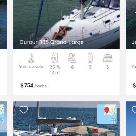
Dufour 385 Grand Large
J
Yate de vela
39 ft
6
3
3
Ya
12 m
$
754
/noche