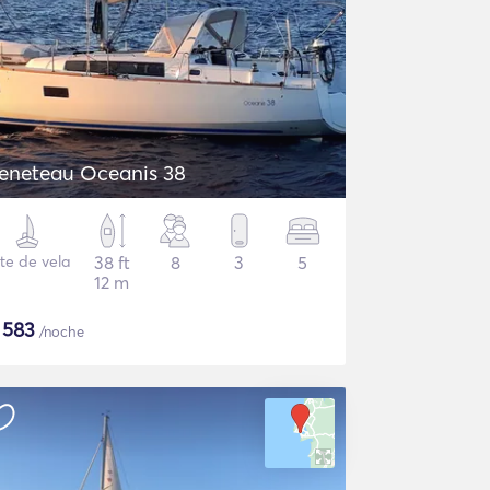
eneteau Oceanis 38
te de vela
38 ft
8
3
5
12 m
$
583
/noche