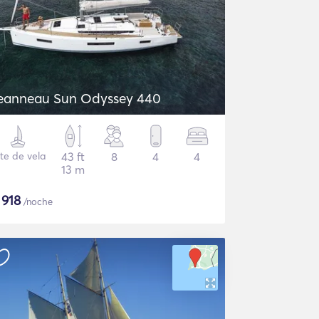
eanneau Sun Odyssey 440
te de vela
43 ft
8
4
4
13 m
$
918
/noche