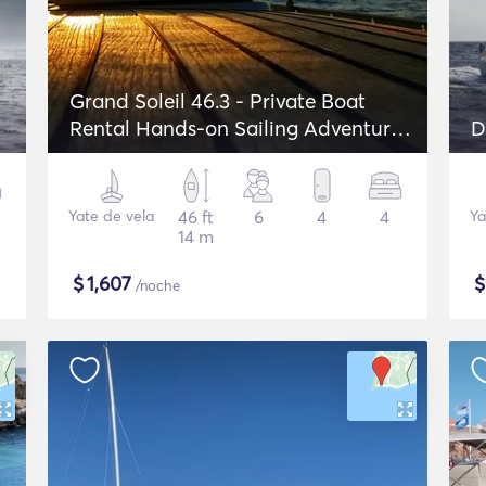
Grand Soleil 46.3 - Private Boat
Rental Hands-on Sailing Adventure
D
in Lagos
Yate de vela
46 ft
6
4
4
Ya
14 m
$
1,607
/noche