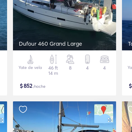
Dufour 460 Grand Large
T
Yate de vela
46 ft
8
4
4
Ya
14 m
$
852
/noche