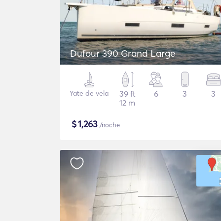
Dufour 390 Grand Large
Yate de vela
39 ft
6
3
3
12 m
$
1,263
/noche