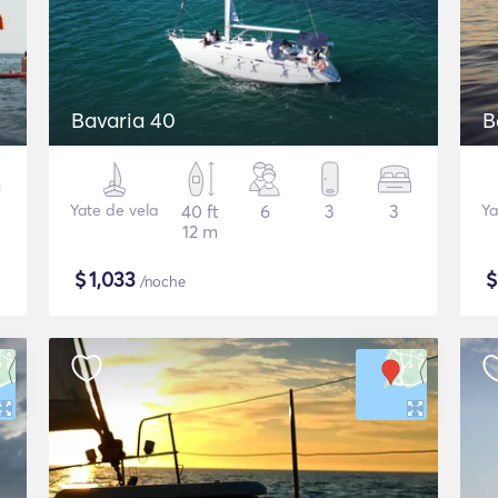
Bavaria 40
B
Yate de vela
40 ft
6
3
3
Ya
12 m
$
1,033
/noche