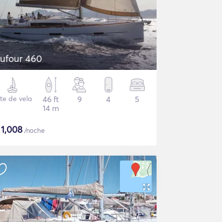
ufour 460
te de vela
46 ft
9
4
5
14 m
$
1,008
/noche