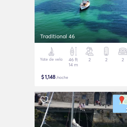
Traditional 46
Yate de vela
46 ft
2
2
2
14 m
$
1,148
/noche