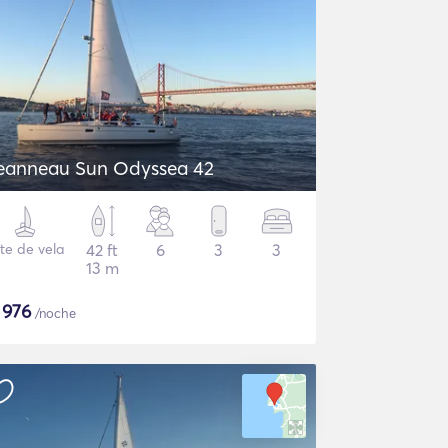
eanneau Sun Odyssea 42
te de vela
42 ft
6
3
3
13 m
$
976
/noche