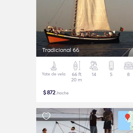
Tradicional 66
Yate de vela
66 ft
14
5
8
20 m
$
872
/noche