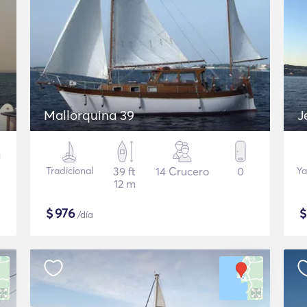
Mallorquina 39
J
Tradicional
39 ft
14 Crucero
0
Ya
12 m
$
976
/día