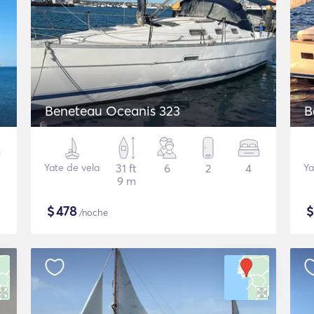
Beneteau Oceanis 323
B
Yate de vela
31 ft
6
2
4
Ya
9 m
$
478
/noche