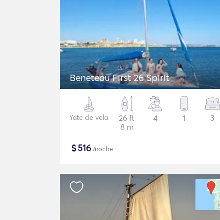
Beneteau First 26 Spirit
Yate de vela
26 ft
4
1
3
8 m
$
516
/noche