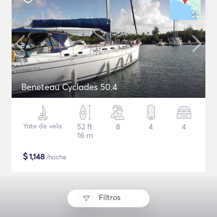
Beneteau Cyclades 50.4
Yate de vela
52 ft
8
4
4
16 m
$
1,148
/noche
Filtros