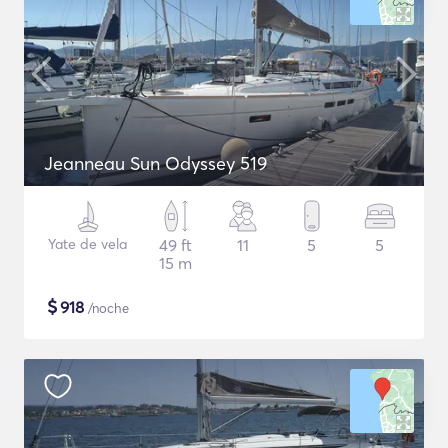
Jeanneau Sun Odyssey 519
Yate de vela
49 ft
11
5
5
15 m
$
918
/noche