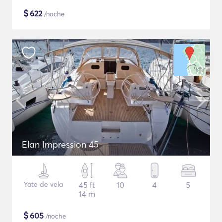
$
622
/noche
Elan Impression 45
Yate de vela
45 ft
10
4
5
14 m
$
605
/noche