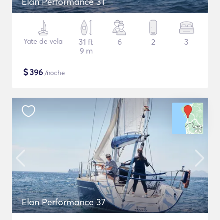
Elan Performance 31
Yate de vela
31 ft
6
2
3
9 m
$
396
/noche
Elan Performance 37