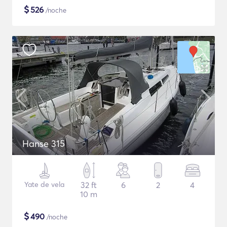
$
526
/noche
Hanse 315
Yate de vela
32 ft
6
2
4
10 m
$
490
/noche