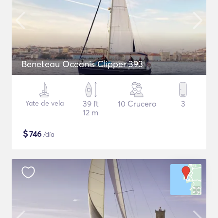
Beneteau Oceanis Clipper 393
Yate de vela
39 ft
10 Crucero
3
12 m
$
746
/día