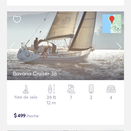
Bavaria Cruiser 38
Yate de vela
39 ft
7
3
4
12 m
$
499
/noche