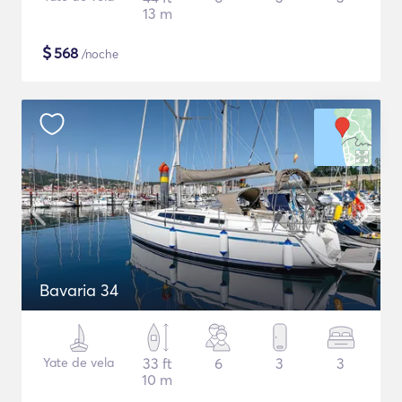
13 m
$
568
/noche
Bavaria 34
Yate de vela
33 ft
6
3
3
10 m