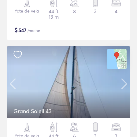
Yate de vela
44 ft
8
3
4
13 m
$
547
/noche
Grand Soleil 43
Yate de vela
44 ft
6
3
3