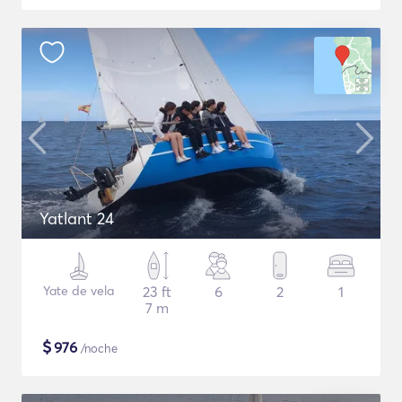
Yatlant 24
Yate de vela
23 ft
6
2
1
7 m
$
976
/noche