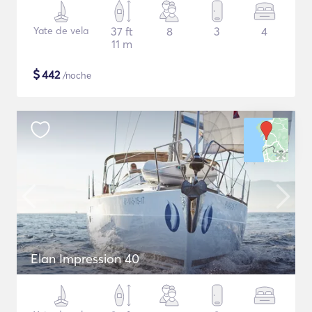
Yate de vela
37 ft
8
3
4
11 m
$
442
/noche
Elan Impression 40