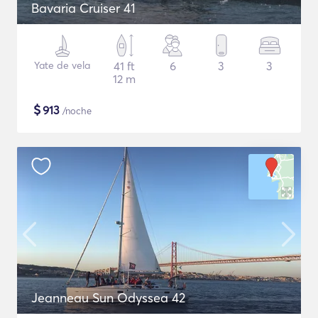
Bavaria Cruiser 41
Yate de vela
41 ft
6
3
3
12 m
$
913
/noche
Jeanneau Sun Odyssea 42