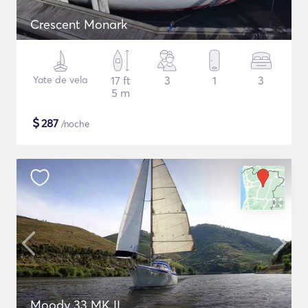
Crescent Monark
Yate de vela
17 ft
3
1
3
5 m
$
287
/noche
Moody 33 MK II