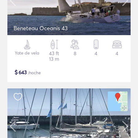
Beneteau Oceanis 43
Yate de vela
43 ft
8
4
4
13 m
$
643
/noche