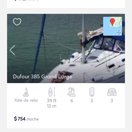
Dufour 385 Grand Large
Yate de vela
39 ft
6
3
3
12 m
$
754
/noche