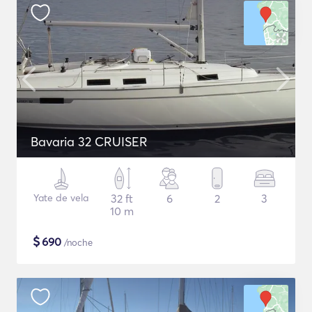
Bavaria 32 CRUISER
Yate de vela
32 ft
6
2
3
10 m
$
690
/noche