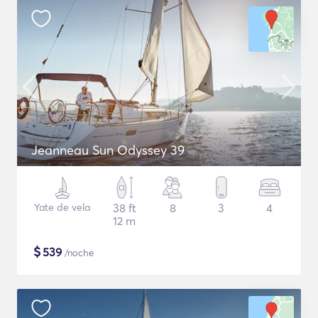
Jeanneau Sun Odyssey 39
Yate de vela
38 ft
8
3
4
12 m
$
539
/noche