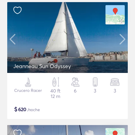
Jeanneau Sun Odyssey
Crucero Racer
40 ft
6
3
3
12 m
$
620
/noche