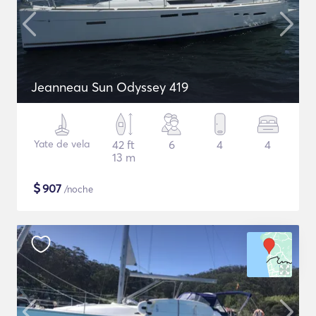
Jeanneau Sun Odyssey 419
Yate de vela
42 ft
6
4
4
13 m
$
907
/noche