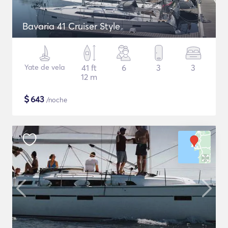
Bavaria 41 Cruiser Style
Yate de vela
41 ft
6
3
3
12 m
$
643
/noche