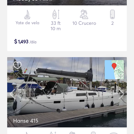
Yate de vela
33 ft
10 Crucero
2
10 m
$
1,493
/día
Hanse 415