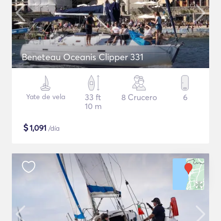
Beneteau Oceanis Clipper 331
Yate de vela
33 ft
8 Crucero
6
10 m
$
1,091
/día