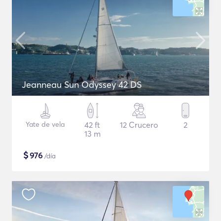
Jeanneau Sun Odyssey 42 DS
Yate de vela
42 ft
12 Crucero
2
13 m
$
976
/día