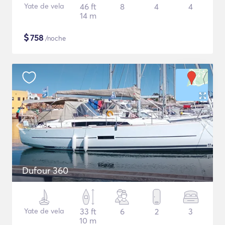
Yate de vela
46 ft
8
4
4
14 m
$
758
/noche
Dufour 360
Yate de vela
33 ft
6
2
3
10 m