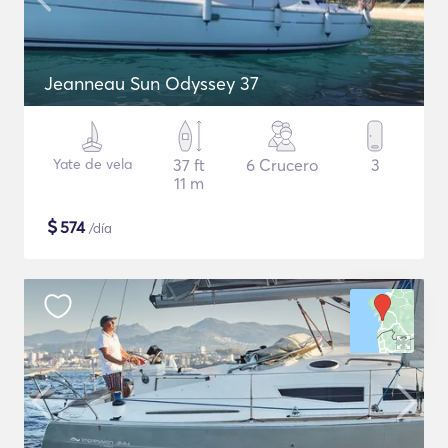
Jeanneau Sun Odyssey 37
Yate de vela
37 ft
6 Crucero
3
11 m
$
574
/día