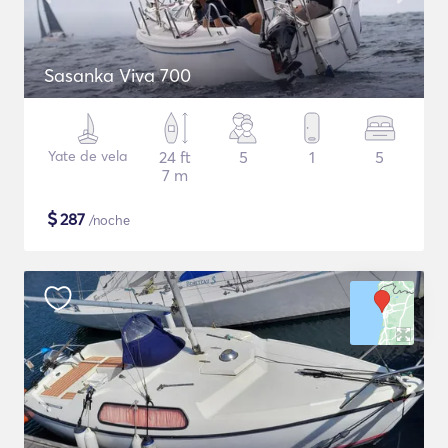
Sasanka Viva 700
Yate de vela
24 ft
5
1
5
7 m
$
287
/noche