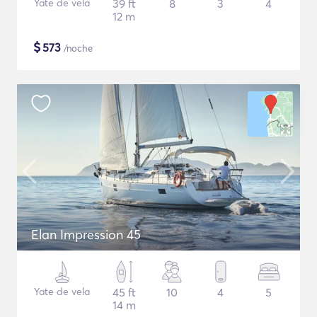
Yate de vela
39 ft
8
3
4
12 m
$
573
/noche
Elan Impression 45
Yate de vela
45 ft
10
4
5
14 m