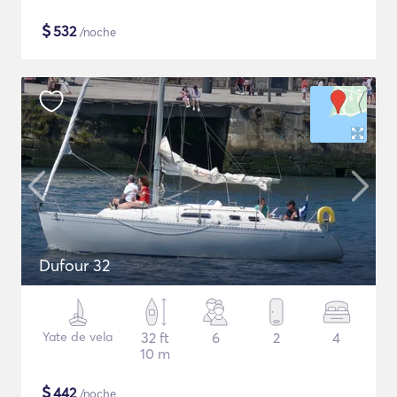
$
532
/noche
Dufour 32
Yate de vela
32 ft
6
2
4
10 m
$
442
/noche