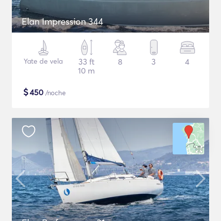
Elan Impression 344
Yate de vela
33 ft
8
3
4
10 m
$
450
/noche