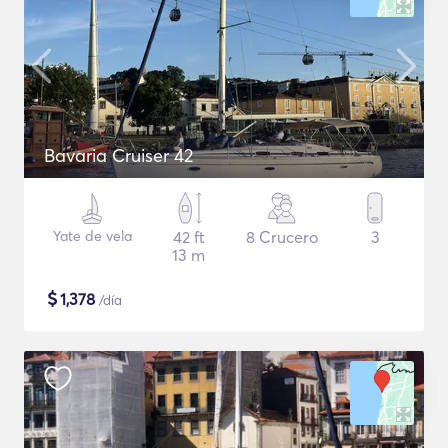
Bavaria Cruiser 42
Yate de vela
42 ft
8 Crucero
3
13 m
$
1,378
/día