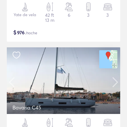
Yate de vela
42 ft
6
3
3
13 m
$
976
/noche
Bavaria C45