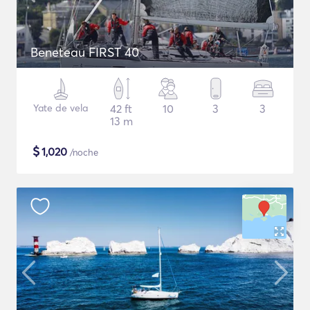
Beneteau FIRST 40
Yate de vela
42 ft
10
3
3
13 m
$
1,020
/noche