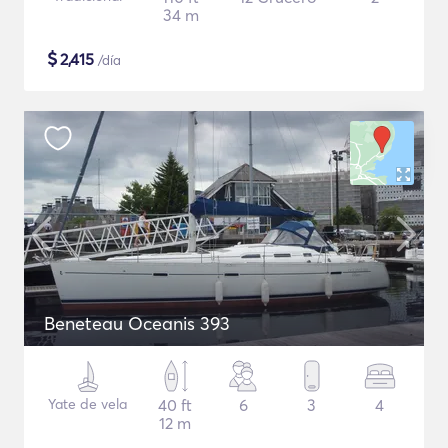
34 m
$
2,415
/día
Beneteau Oceanis 393
Yate de vela
40 ft
6
3
4
12 m