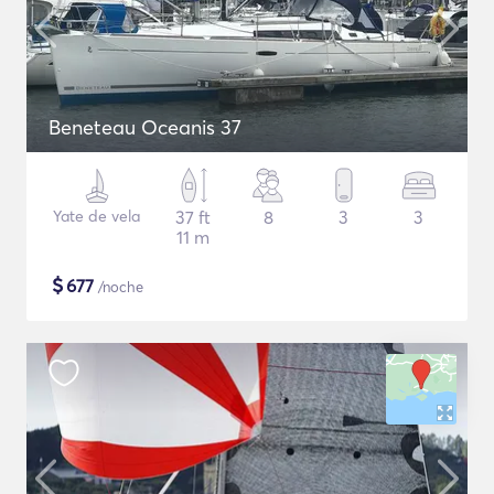
Beneteau Oceanis 37
Yate de vela
37 ft
8
3
3
11 m
$
677
/noche