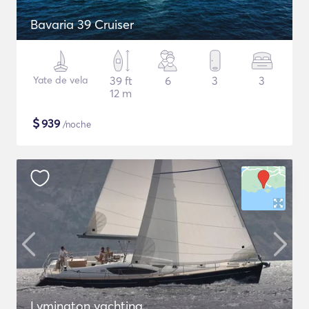
Bavaria 39 Cruiser
Yate de vela
39 ft
6
3
3
12 m
$
939
/noche
Lymington yachting