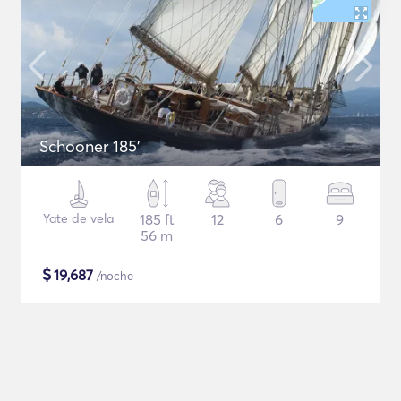
Schooner 185'
Yate de vela
185 ft
12
6
9
56 m
$
19,687
/noche