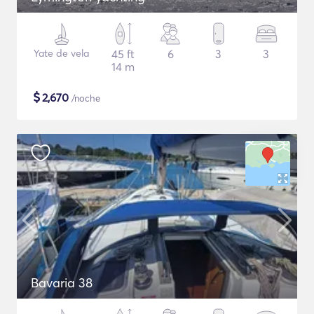
Yate de vela
45 ft
6
3
3
14 m
$
2,670
/noche
Bavaria 38