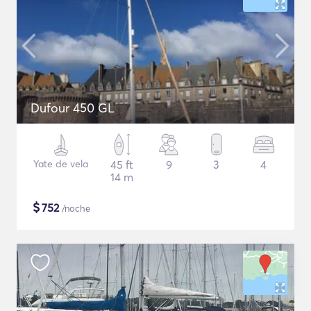
Dufour 450 GL
Yate de vela
45 ft
9
3
4
14 m
$
752
/noche