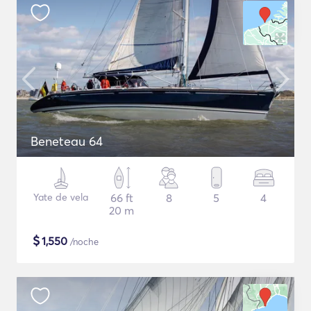
Beneteau 64
Yate de vela
66 ft
8
5
4
20 m
$
1,550
/noche