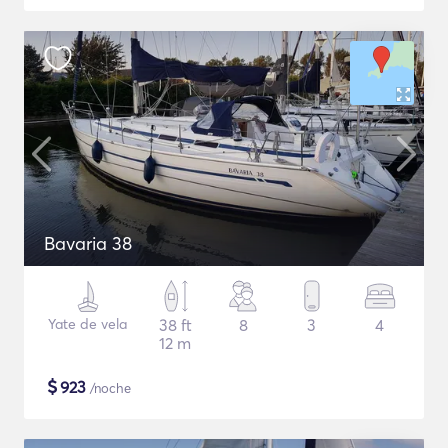
Bavaria 38
Yate de vela
38 ft
8
3
4
12 m
$
923
/noche