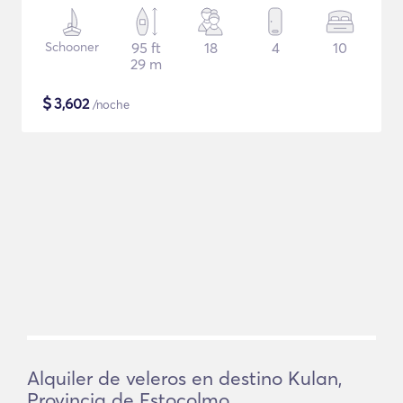
Schooner
95 ft
18
4
10
29 m
$
3,602
/noche
Alquiler de veleros en destino Kulan,
Provincia de Estocolmo