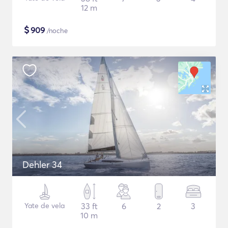
12 m
$
909
/noche
Dehler 34
Yate de vela
33 ft
6
2
3
10 m