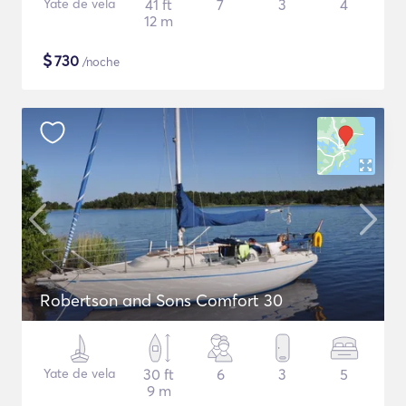
Yate de vela
41 ft
7
3
4
12 m
$
730
/noche
Robertson and Sons Comfort 30
Yate de vela
30 ft
6
3
5
9 m