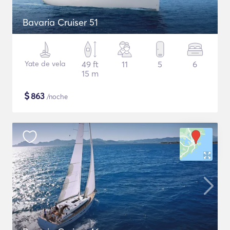
Bavaria Cruiser 51
Yate de vela
49 ft
11
5
6
15 m
$
863
/noche