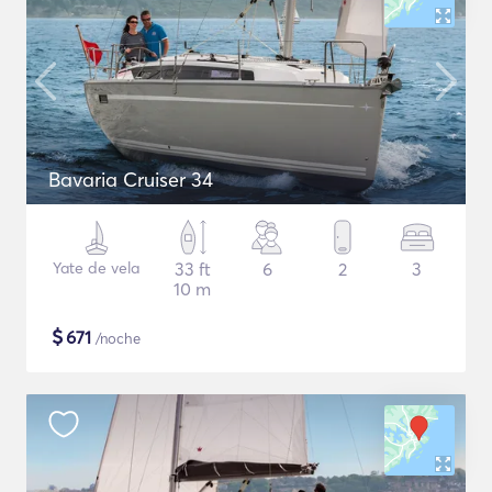
Bavaria Cruiser 34
Yate de vela
33 ft
6
2
3
10 m
$
671
/noche