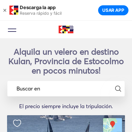
Descarga la app
×
USAR APP
Reserva rápido y fácil
Asesor de reservas
Alquila un velero en destino
Deje que un experto en viajes le
sugiera los yates ideales para su
Kulan, Provincia de Estocolmo
viaje.
en pocos minutos!
Buscar en
El precio siempre incluye la tripulación.