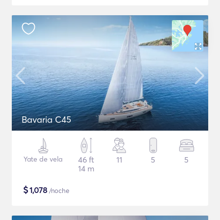
Bavaria C45
Yate de vela
46 ft
11
5
5
14 m
$
1,078
/noche