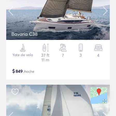
Bavaria C38
Yate de vela
37 ft
7
3
4
11 m
$
849
/noche