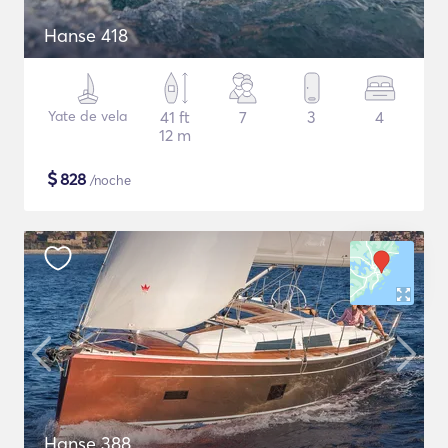
Hanse 418
Yate de vela
41 ft
7
3
4
12 m
$
828
/noche
Hanse 388