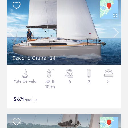
Bavaria Cruiser 34
Yate de vela
33 ft
6
2
3
10 m
$
671
/noche