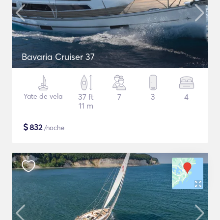
Bavaria Cruiser 37
Yate de vela
37 ft
7
3
4
11 m
$
832
/noche