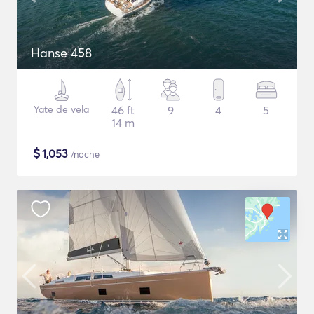
Hanse 458
Yate de vela
46 ft
9
4
5
14 m
$
1,053
/noche