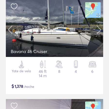
Bavaria 46 Cruiser
Yate de vela
46 ft
8
4
6
14 m
$
1,378
/noche