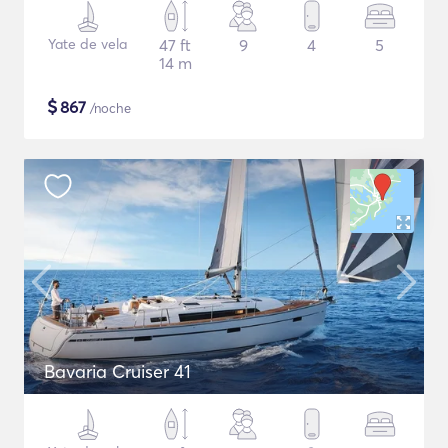
Yate de vela
47 ft
9
4
5
14 m
$
867
/noche
Bavaria Cruiser 41