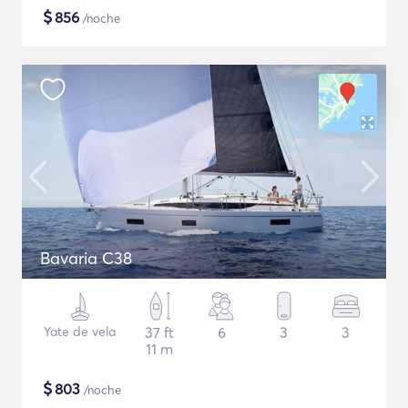
$
856
/noche
Bavaria C38
Yate de vela
37 ft
6
3
3
11 m
$
803
/noche