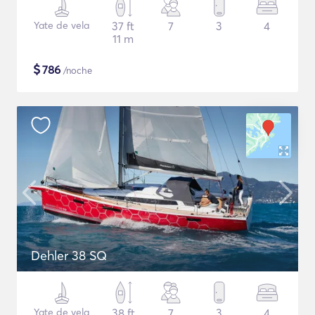
Yate de vela
37 ft
7
3
4
11 m
$
786
/noche
Dehler 38 SQ
Yate de vela
38 ft
7
3
4