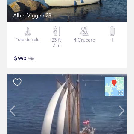
Albin Viggen 23
Yate de vela
23 ft
4 Crucero
1
7 m
$
990
/día