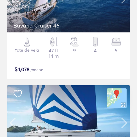
Bavaria Cruiser 46
Yate de vela
47 ft
9
4
5
14 m
$
1,078
/noche