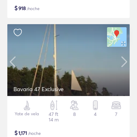
$
918
/noche
Bavaria 47 Exclusive
Yate de vela
47 ft
8
4
7
14 m
$
1,171
/noche