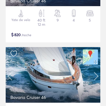
Bavaria Cruiser 46
Yate de vela
40 ft
9
4
5
12 m
$
820
/noche
Bavaria Cruiser 46