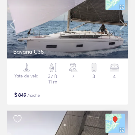
Bavaria C38
Yate de vela
37 ft
7
3
4
11 m
$
849
/noche