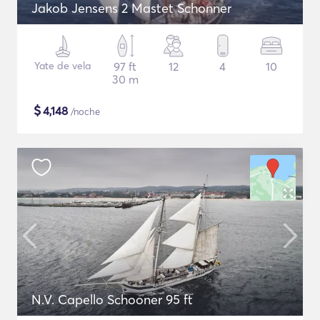
Jakob Jensens 2 Mastet Schonner
Yate de vela
97 ft
12
4
10
30 m
$
4,148
/noche
N.V. Capello Schooner 95 ft