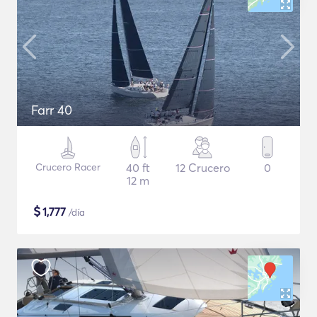
Farr 40
Crucero Racer
40 ft
12 Crucero
0
12 m
$
1,777
/día