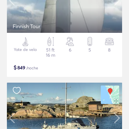
Finnish Tour
Yate de vela
51 ft
6
5
8
16 m
$
849
/noche