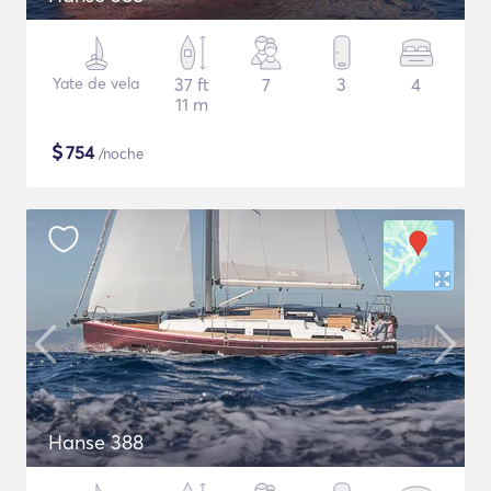
Yate de vela
37 ft
7
3
4
11 m
$
754
/noche
Hanse 388