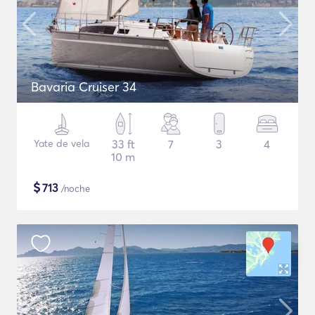
Bavaria Cruiser 34
Yate de vela
33 ft
7
3
4
10 m
$
713
/noche