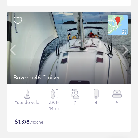
Bavaria 46 Cruiser
Yate de vela
46 ft
7
4
6
14 m
$
1,378
/noche