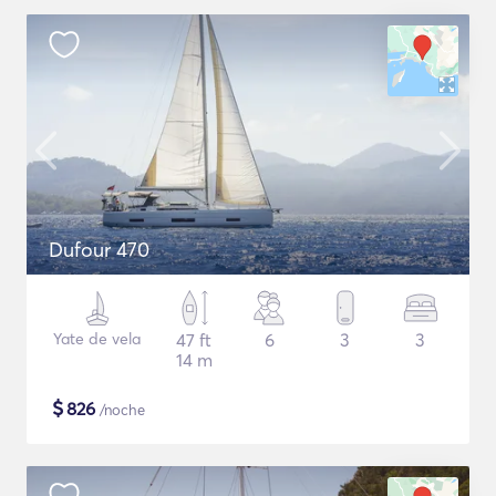
Dufour 470
Yate de vela
47 ft
6
3
3
14 m
$
826
/noche