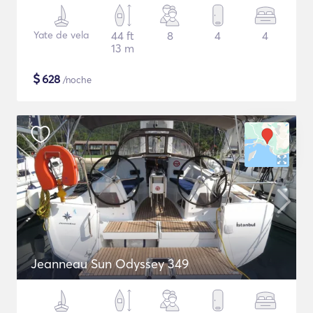
Yate de vela
44 ft
8
4
4
13 m
$
628
/noche
Jeanneau Sun Odyssey 349