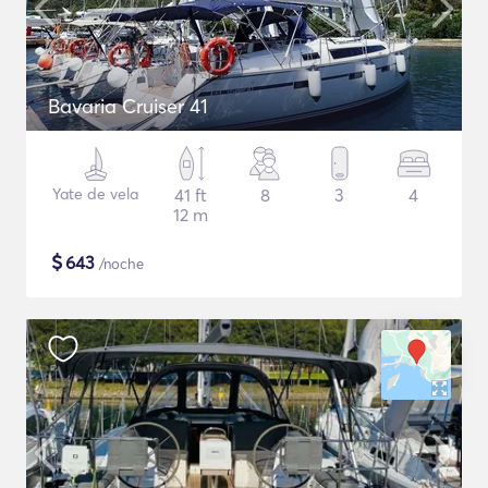
Bavaria Cruiser 41
Yate de vela
41 ft
8
3
4
12 m
$
643
/noche