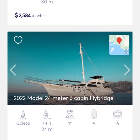
30 m
$
2,584
/noche
2022 Model 24 meter 6 cabin Flybridge
Goleta
79 ft
12
6
6
24 m