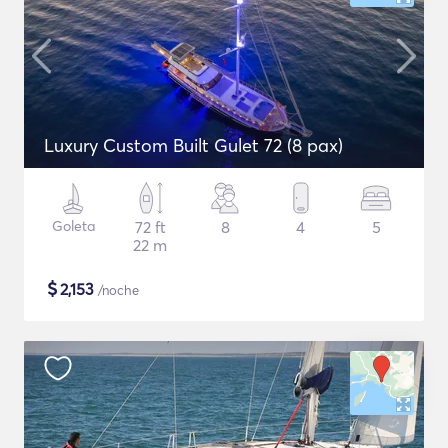
Luxury Custom Built Gulet 72 (8 pax)
Goleta
72 ft
8
4
5
22 m
$
2,153
/noche