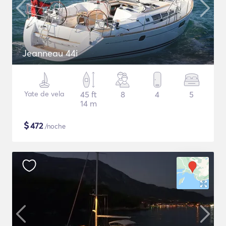
Jeanneau 44i
Yate de vela
45 ft
8
4
5
14 m
$
472
/noche