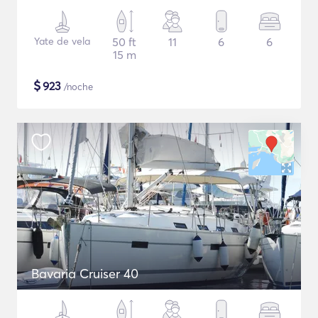
Yate de vela
50 ft
11
6
6
15 m
$
923
/noche
Bavaria Cruiser 40