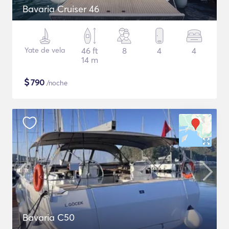
Bavaria Cruiser 46
Yate de vela
46 ft
8
4
4
14 m
$
790
/noche
Bavaria C50