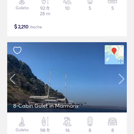
Goleta
92 ft
10
5
5
28 m
$
2,210
/noche
8-Cabin Gulet in Marmaris
Goleta
98 ft
16
8
8