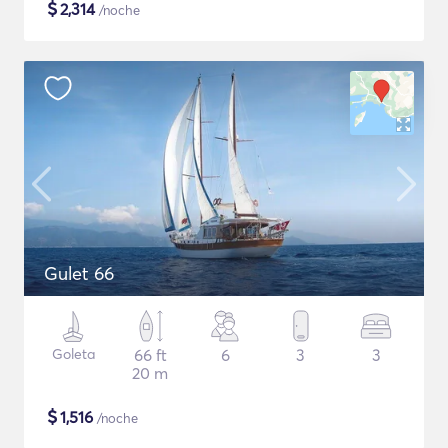
$
2,314
/noche
Gulet 66
Goleta
66 ft
6
3
3
20 m
$
1,516
/noche