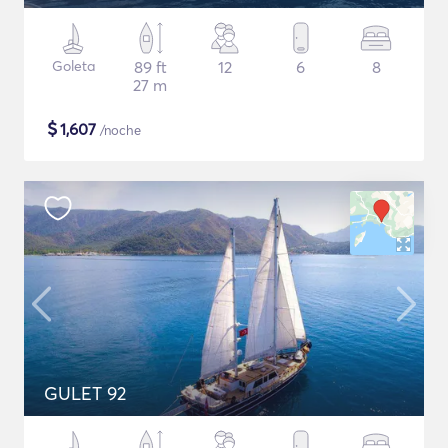
Goleta
89 ft
12
6
8
27 m
$
1,607
/noche
GULET 92