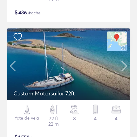
$
436
/noche
Custom Motorsailor 72ft
Yate de vela
72 ft
8
4
4
22 m