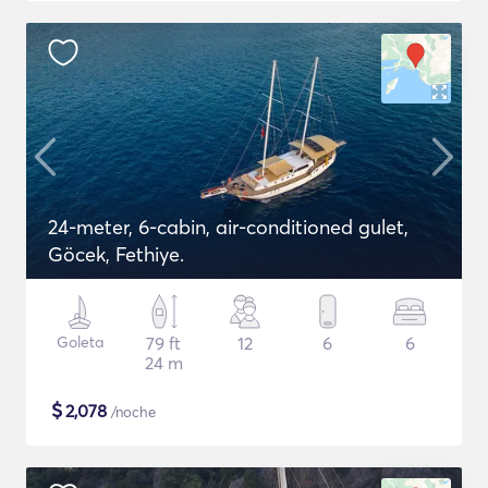
24-meter, 6-cabin, air-conditioned gulet,
Göcek, Fethiye.
Goleta
79 ft
12
6
6
24 m
$
2,078
/noche