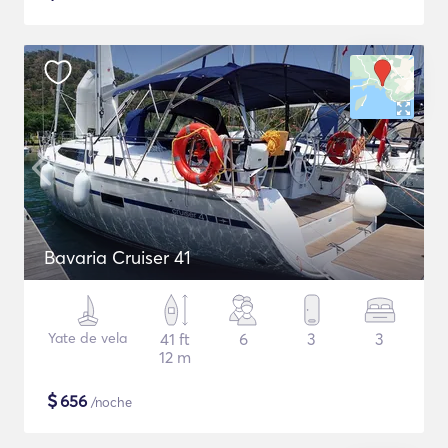
Bavaria Cruiser 41
Yate de vela
41 ft
6
3
3
12 m
$
656
/noche