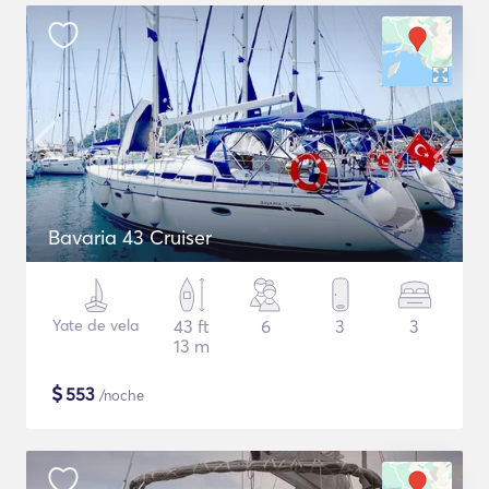
Bavaria 43 Cruiser
Yate de vela
43 ft
6
3
3
13 m
$
553
/noche