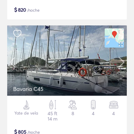
$
820
/noche
Bavaria C45
Yate de vela
45 ft
8
4
4
14 m
$
805
/noche