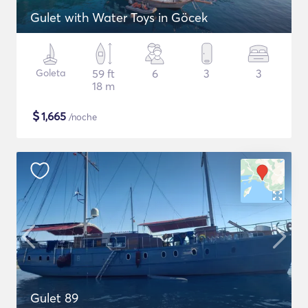
Gulet with Water Toys in Göcek
Goleta
59 ft
6
3
3
18 m
$
1,665
/noche
Gulet 89