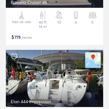
Bavaria Cruiser 46
Yate de vela
46 ft
10
4
5
14 m
$
775
/noche
Elan 444 Impression