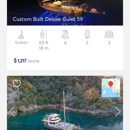
Custom Built Deluxe Gulet 59
Goleta
59 ft
6
3
3
18 m
$
1,217
/noche