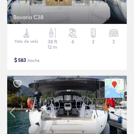
Bavaria C38
Yate de vela
38 ft
6
3
3
12 m
$
583
/noche