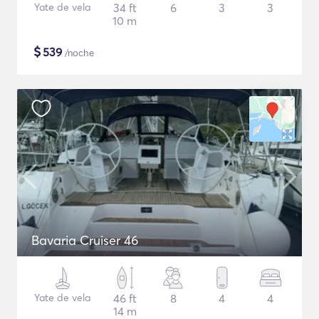
Yate de vela
34 ft
6
3
3
10 m
$
539
/noche
Bavaria Cruiser 46
Yate de vela
46 ft
8
4
4
14 m