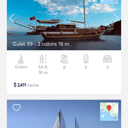
Gulet 59 - 3 cabins 18 m
Goleta
59 ft
6
3
3
18 m
$
2,411
/noche