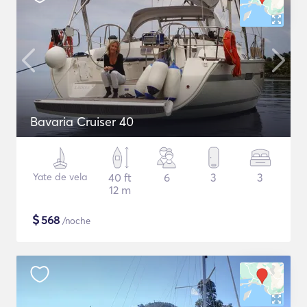
Bavaria Cruiser 40
Yate de vela
40 ft
6
3
3
12 m
$
568
/noche