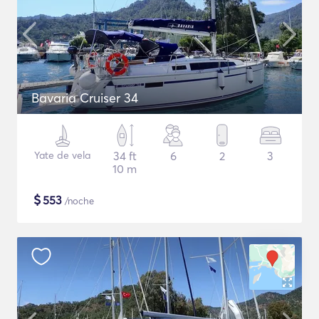
Bavaria Cruiser 34
Yate de vela
34 ft
6
2
3
10 m
$
553
/noche