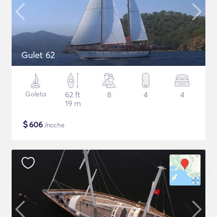
Gulet 62
Goleta
62 ft
8
4
4
19 m
$
606
/noche