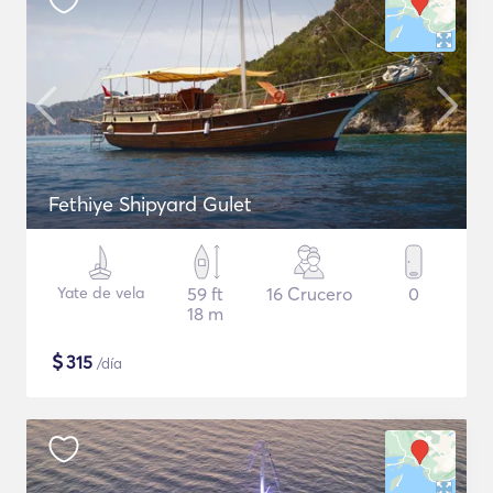
Fethiye Shipyard Gulet
Yate de vela
59 ft
16 Crucero
0
18 m
$
315
/día