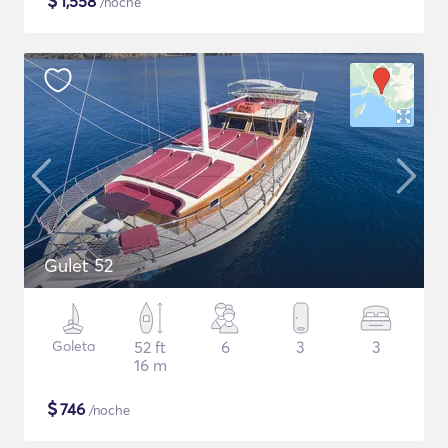
$
1,558
/noche
Gulet 52
Goleta
52 ft
6
3
3
16 m
$
746
/noche