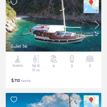
Gulet 56
Goleta
56 ft
6
3
3
17 m
$
713
/noche