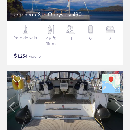
Jeanneau Sun Odeyssey 490
Yate de vela
49 ft
11
6
7
15 m
$
1,254
/noche