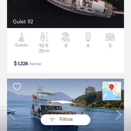
Gulet 92
Goleta
92 ft
8
4
5
28 m
$
1,328
/noche
Filtros