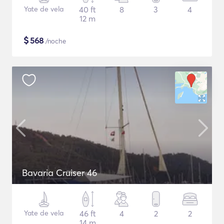
Yate de vela
40 ft
8
3
4
12 m
$
568
/noche
Bavaria Cruiser 46
Yate de vela
46 ft
4
2
2
14 m