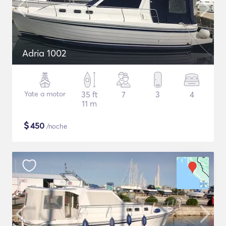
Adria 1002
Yate a motor
35 ft
7
3
4
11 m
$
450
/noche