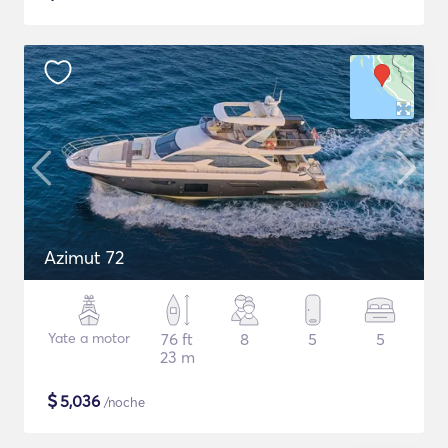
Azimut 72
Yate a motor
76 ft
8
5
5
23 m
$
5,036
/noche