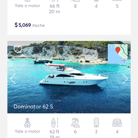
Yate a motor
66 ft
8
4
5
20 m
$
5,069
/noche
Dominator 62 S
Yate a motor
62 ft
6
3
4
19 m