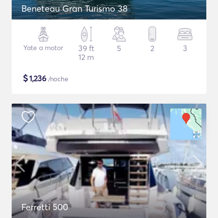
Beneteau Gran Turismo 38
Yate a motor
39 ft
5
2
3
12 m
$
1,236
/noche
Ferretti 500