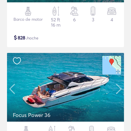
Barco de motor
52 ft
6
3
4
16 m
$
828
/noche
Focus Power 36