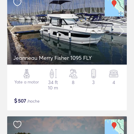
Jeanneau Merry Fisher 1095 FLY
Yate a motor
34 ft
8
3
4
10 m
$
507
/noche