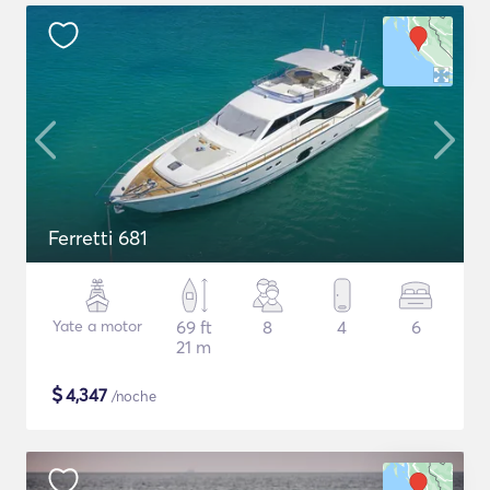
Ferretti 681
Yate a motor
69 ft
8
4
6
21 m
$
4,347
/noche