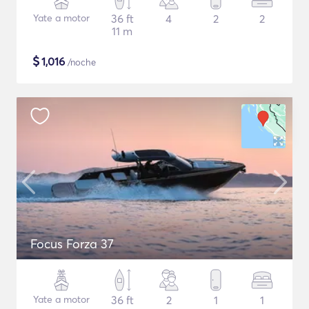
Yate a motor
36 ft
4
2
2
11 m
$
1,016
/noche
Focus Forza 37
Yate a motor
36 ft
2
1
1