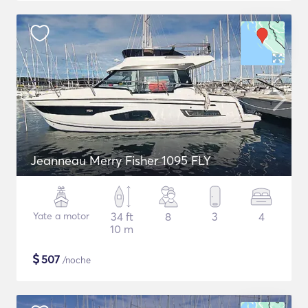
Jeanneau Merry Fisher 1095 FLY
Yate a motor
34 ft
8
3
4
10 m
$
507
/noche