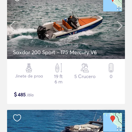
Saxdor 200 Sport - 175 Mercury V6
Jinete de proa
19 ft
5 Crucero
0
6 m
$
485
/día