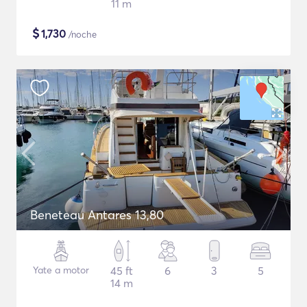
11 m
$
1,730
/noche
Beneteau Antares 13,80
Yate a motor
45 ft
6
3
5
14 m