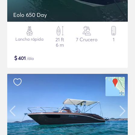
Eolo 650 Day
Lancha rápida
21 ft
7 Crucero
1
6 m
$
401
/día