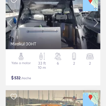
Mirakul 30HT
Yate a motor
33 ft
6
2
2
10 m
$
532
/noche