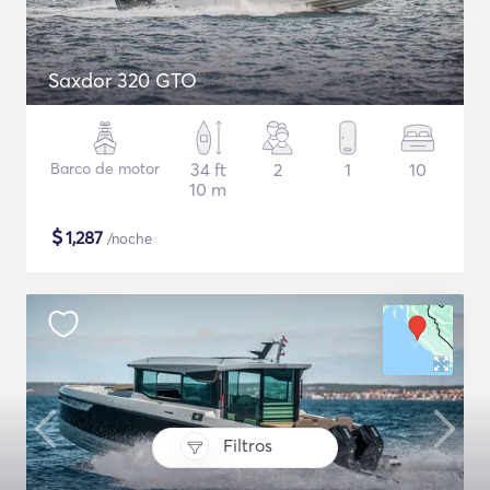
Saxdor 320 GTO
Barco de motor
34 ft
2
1
10
10 m
$
1,287
/noche
Filtros