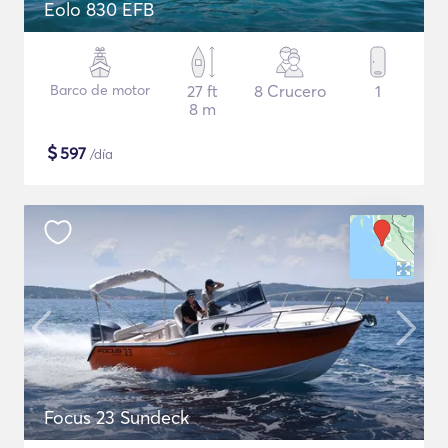
Eolo 830 EFB
Barco de motor
27 ft
8 Crucero
1
8 m
$
597
/día
Focus 23 Sundeck