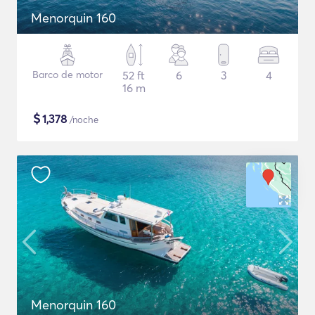
Menorquin 160
Barco de motor
52 ft
6
3
4
16 m
$
1,378
/noche
Menorquin 160