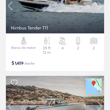
Nimbus Tender T11
Barco de motor
39 ft
4
2
2
12 m
$
1,459
/noche