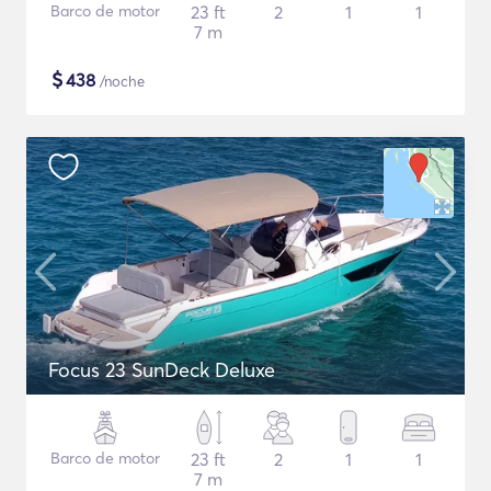
Barco de motor
23 ft
2
1
1
7 m
$
438
/noche
Focus 23 SunDeck Deluxe
Barco de motor
23 ft
2
1
1
7 m