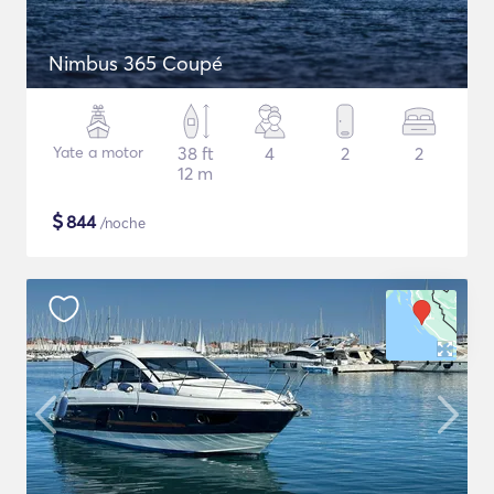
Nimbus 365 Coupé
Yate a motor
38 ft
4
2
2
12 m
$
844
/noche