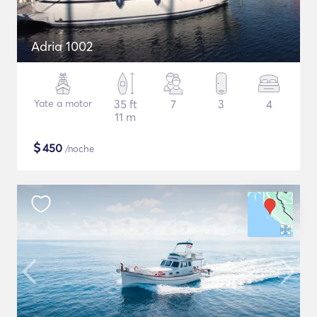
Adria 1002
Yate a motor
35 ft
7
3
4
11 m
$
450
/noche