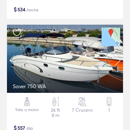
$
534
/noche
Saver 750 WA
Yate a motor
26 ft
7 Crucero
1
8 m
$
557
/día