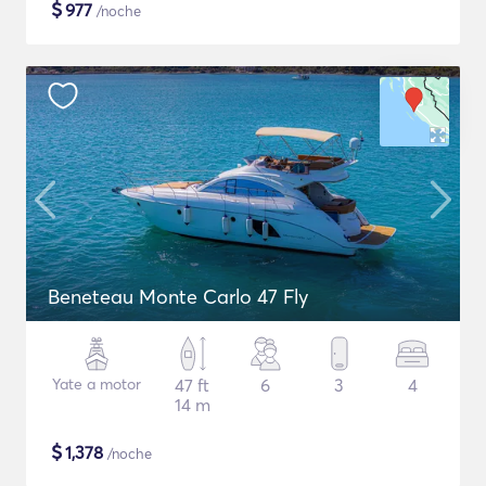
$
977
/noche
Beneteau Monte Carlo 47 Fly
Yate a motor
47 ft
6
3
4
14 m
$
1,378
/noche