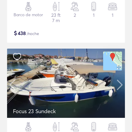
Barco de motor
23 ft
2
1
1
7 m
$
438
/noche
Focus 23 Sundeck