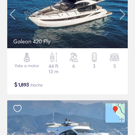
Galeon 420 Fly
Yate a motor
44 ft
6
3
5
13 m
$
1,893
/noche