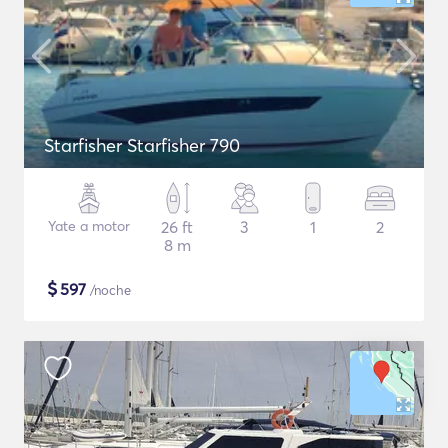
Starfisher Starfisher 790
Yate a motor
26 ft
3
1
2
8 m
$
597
/noche