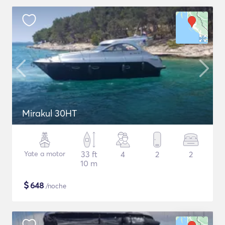
Mirakul 30HT
Yate a motor
33 ft
4
2
2
10 m
$
648
/noche