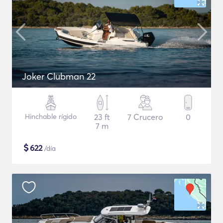
Joker Clubman 22
Hinchable rígido
23 ft
7 Crucero
0
7 m
$
622
/día