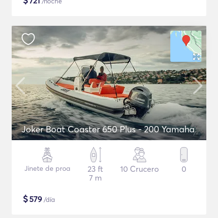
$
721
/noche
Joker Boat Coaster 650 Plus - 200 Yamaha
Jinete de proa
23 ft
10 Crucero
0
7 m
$
579
/día