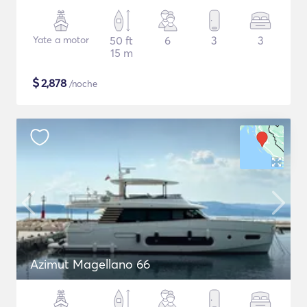
Yate a motor
50 ft
6
3
3
15 m
$
2,878
/noche
Azimut Magellano 66