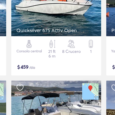
Quicksilver 675 Activ Open
P
Consola central
21 ft
8 Crucero
1
Ya
6 m
$
459
/día