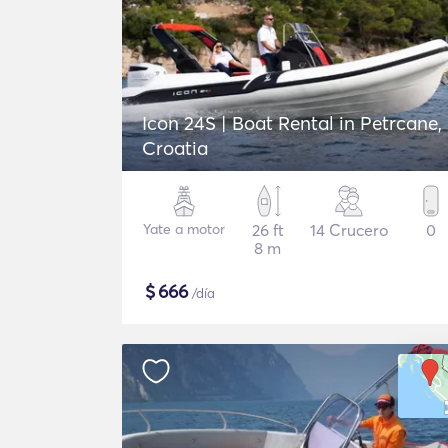
Icon 24S | Boat Rental in Petrcane,
Croatia
Yate a motor
26 ft
14 Crucero
0
8 m
$
666
/día