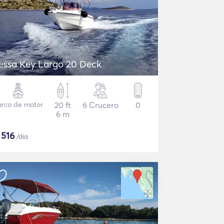
essa Key Largo 20 Deck
arco de motor
20 ft
6 Crucero
0
6 m
$
516
/día