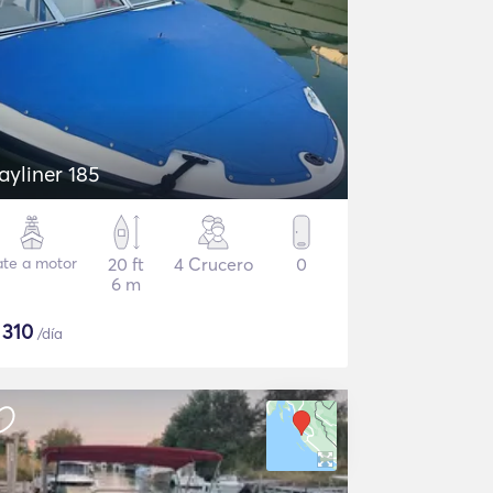
ayliner 185
ate a motor
20 ft
4 Crucero
0
6 m
$
310
/día