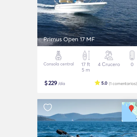
Primus Open 17 MF
Consola central
17 ft
4 Crucero
0
5 m
$
229
5.0
/día
(1
comentarios
)