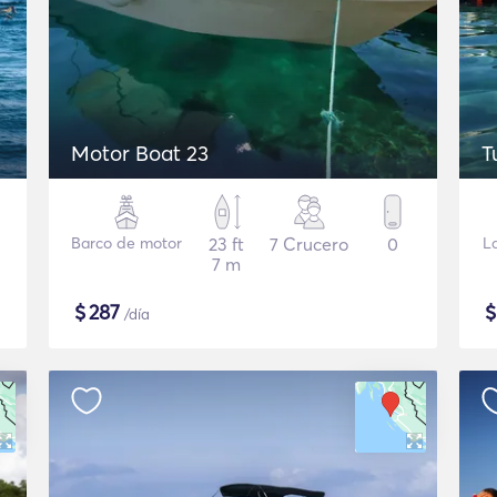
Motor Boat 23
T
Barco de motor
23 ft
7 Crucero
0
L
7 m
$
287
/día