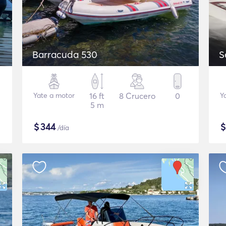
Barracuda 530
S
Yate a motor
16 ft
8 Crucero
0
Y
5 m
$
344
/día