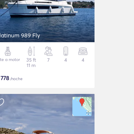
latinum 989 Fly
te a motor
35 ft
7
4
4
11 m
$
778
/noche