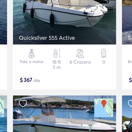
Quicksilver 555 Active
S
Yate a motor
18 ft
6 Crucero
0
B
5 m
$
367
/día