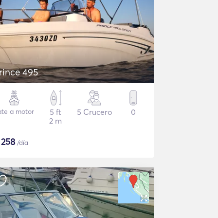
rince 495
ate a motor
5 ft
5 Crucero
0
2 m
$
258
/día