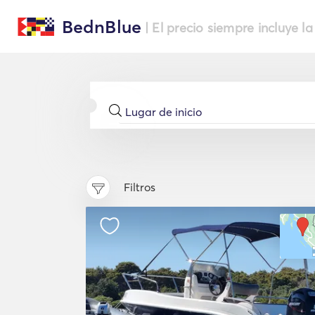
BednBlue
| El precio siempre incluye la
Filtros