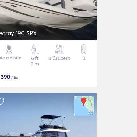
earay 190 SPX
ate a motor
6 ft
8 Crucero
0
2 m
$
390
/día