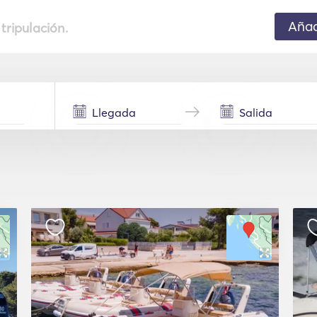
Añad
 tripulación.