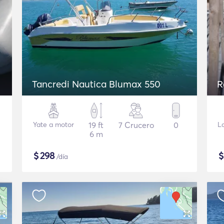
Tancredi Nautica Blumax 550
R
Yate a motor
19 ft
7 Crucero
0
L
6 m
$
298
/día