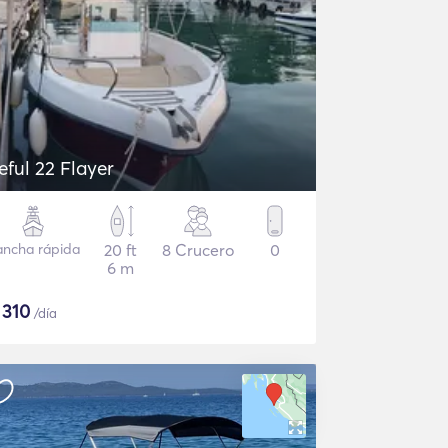
eful 22 Flayer
ancha rápida
20 ft
8 Crucero
0
6 m
$
310
/día