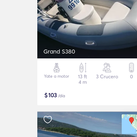
Grand S380
Yate a motor
13 ft
3 Crucero
0
4 m
$
103
/día