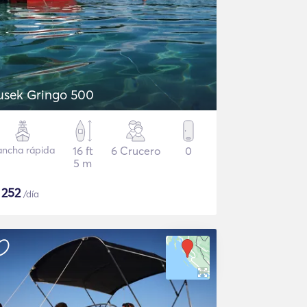
usek Gringo 500
ancha rápida
16 ft
6 Crucero
0
5 m
$
252
/día