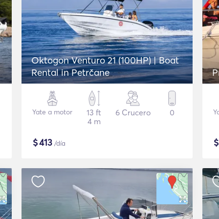
Oktogon Venturo 21 (100HP) | Boat
Rental in Petrčane
P
Yate a motor
13 ft
6 Crucero
0
Y
4 m
$
413
/día