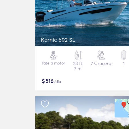
Karnic 692 SL
Yate a motor
23 ft
7 Crucero
1
7 m
$
516
/día