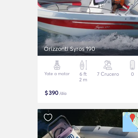
Orizzonti Syros 190
Yate a motor
6 ft
7 Crucero
0
2 m
$
390
/día