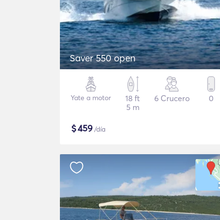
Saver 550 open
Yate a motor
18 ft
6 Crucero
0
5 m
$
459
/día