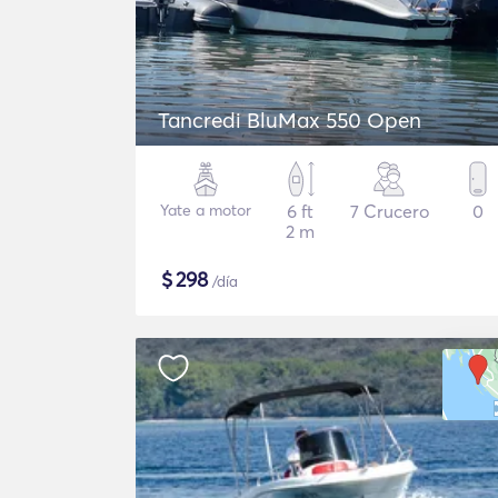
Tancredi BluMax 550 Open
Yate a motor
6 ft
7 Crucero
0
2 m
$
298
/día