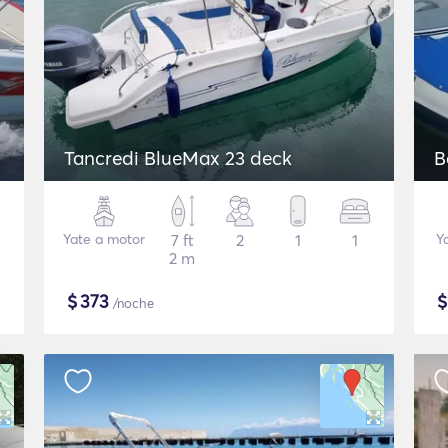
Tancredi BlueMax 23 deck
B
Yate a motor
7 ft
2
1
1
Y
2 m
$
373
/noche