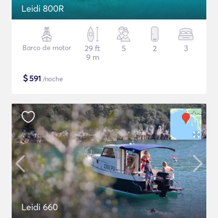
Leidi 800R
Barco de motor
29 ft
5
2
3
9 m
$
591
/noche
Leidi 660