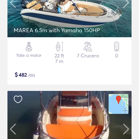
MAREA 6.5m with Yamaha 150HP
Yate a motor
22 ft
7 Crucero
0
7 m
$
482
/día