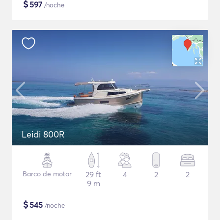
$
597
/noche
Leidi 800R
Barco de motor
29 ft
4
2
2
9 m
$
545
/noche