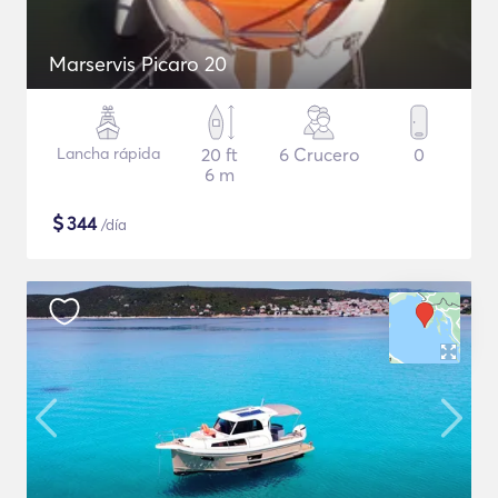
Marservis Picaro 20
Lancha rápida
20 ft
6 Crucero
0
6 m
$
344
/día