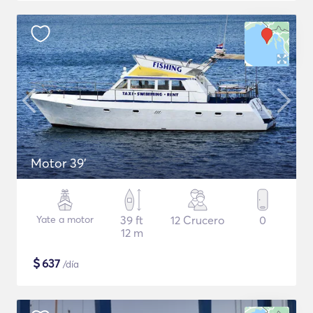
Motor 39'
Yate a motor
39 ft
12 Crucero
0
12 m
$
637
/día