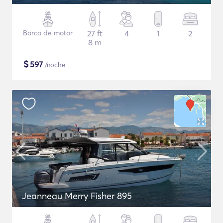
Barco de motor
27 ft
4
1
2
8 m
$
597
/noche
Jeanneau Merry Fisher 895