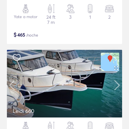
Yate a motor
24 ft
3
1
2
7 m
$
465
/noche
Leidi 660