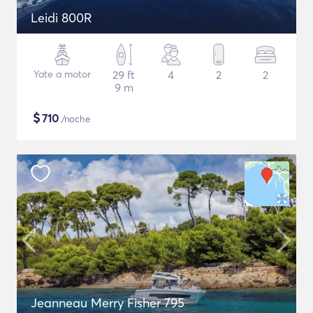
Leidi 800R
Yate a motor
29 ft
4
2
2
9 m
$
710
/noche
Jeanneau Merry Fisher 795