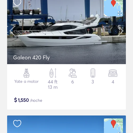
Galeon 420 Fly
Yate a motor
44 ft
6
3
4
13 m
$
1,550
/noche