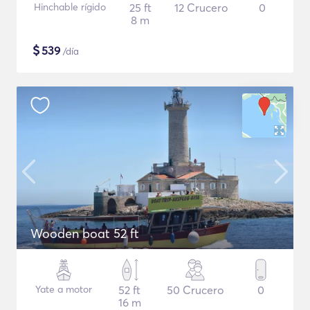
Hinchable rígido
25 ft
12 Crucero
0
8 m
$
539
/día
Wooden boat 52 ft
Yate a motor
52 ft
50 Crucero
0
16 m