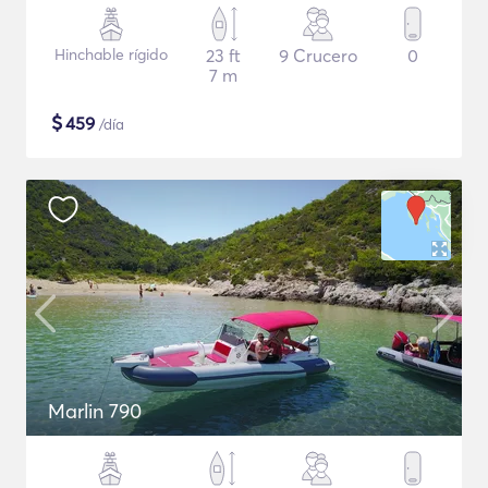
Hinchable rígido
23 ft
9 Crucero
0
7 m
$
459
/día
Marlin 790