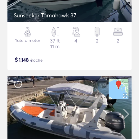
Sunseeker Tomahawk 37
Yate a motor
37 ft
4
2
2
11 m
$
1,148
/noche