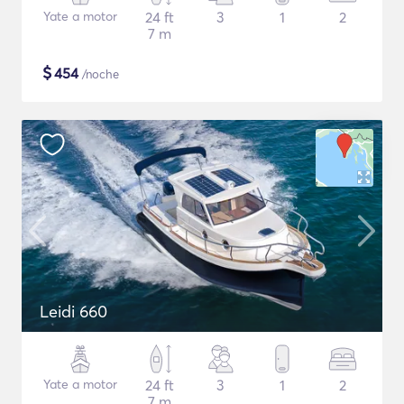
Yate a motor
24 ft
3
1
2
7 m
$
454
/noche
Leidi 660
Yate a motor
24 ft
3
1
2
7 m