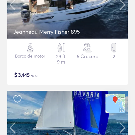
Jeanneau Merry Fisher 895
Barco de motor
29 ft
6 Crucero
2
9 m
$
3,445
/día