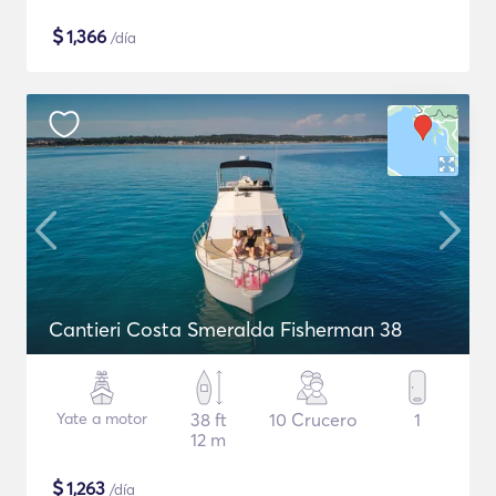
$
1,366
/día
Cantieri Costa Smeralda Fisherman 38
Yate a motor
38 ft
10 Crucero
1
12 m
$
1,263
/día