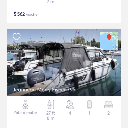
7 m
$
562
/noche
Jeanneau Merry Fisher 795
Yate a motor
27 ft
4
1
2
8 m