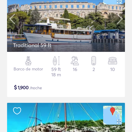
Traditional 59 ft
Barco de motor
59 ft
16
2
10
18 m
$
1,900
/noche