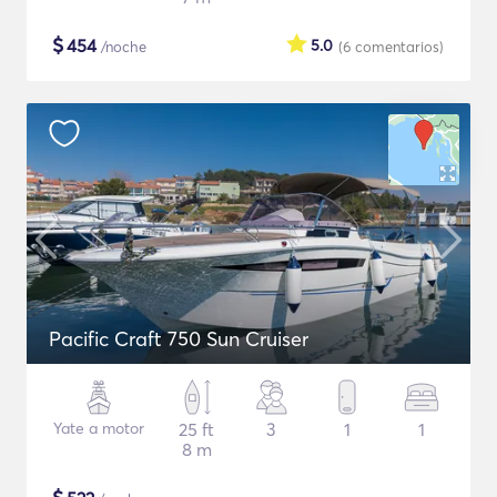
$
454
5.0
/noche
(6
comentarios
)
Pacific Craft 750 Sun Cruiser
Yate a motor
25 ft
3
1
1
8 m