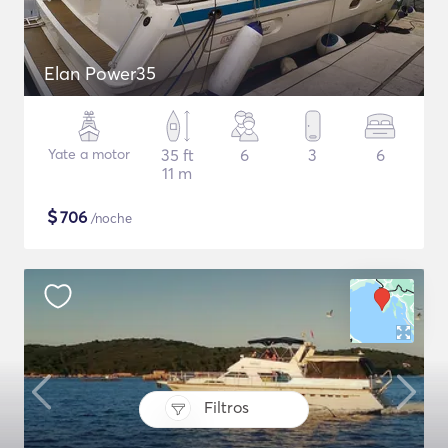
Elan Power35
Yate a motor
35 ft
6
3
6
11 m
$
706
/noche
Filtros