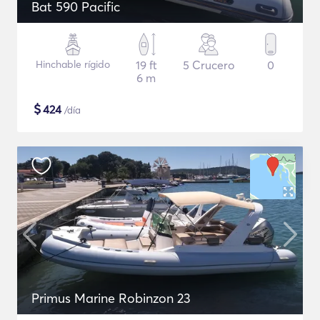
Bat 590 Pacific
Hinchable rígido
19 ft
5 Crucero
0
6 m
$
424
/día
Primus Marine Robinzon 23