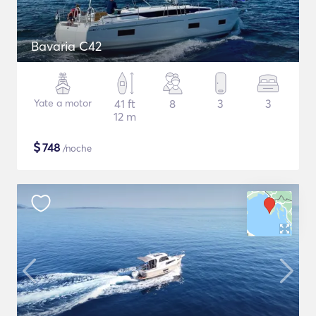
Bavaria C42
Yate a motor
41 ft
8
3
3
12 m
$
748
/noche