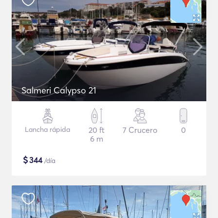
Salmeri Calypso 21
Lancha rápida
20 ft
7 Crucero
0
6 m
$
344
/día