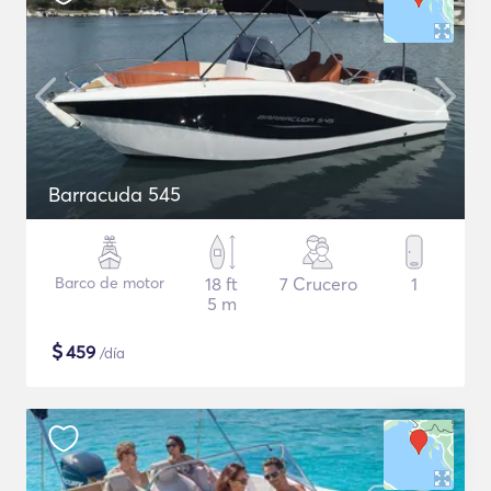
Barracuda 545
Barco de motor
18 ft
7 Crucero
1
5 m
$
459
/día