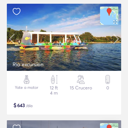
Rio excursion
Yate a motor
12 ft
15 Crucero
0
4 m
$
643
/día