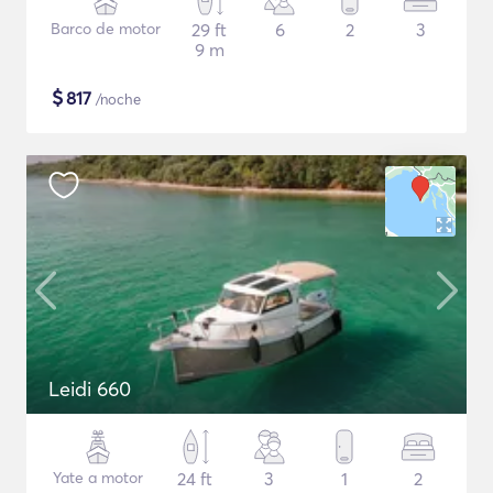
Barco de motor
29 ft
6
2
3
9 m
$
817
/noche
Leidi 660
Yate a motor
24 ft
3
1
2