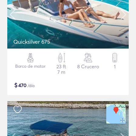
Quicksilver 675
Barco de motor
23 ft
8 Crucero
1
7 m
$
470
/día