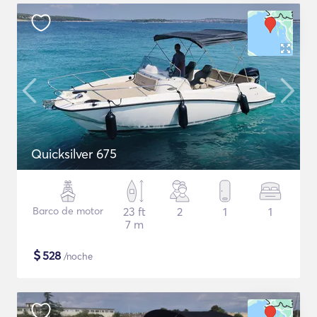
Quicksilver 675
Barco de motor
23 ft
2
1
1
7 m
$
528
/noche