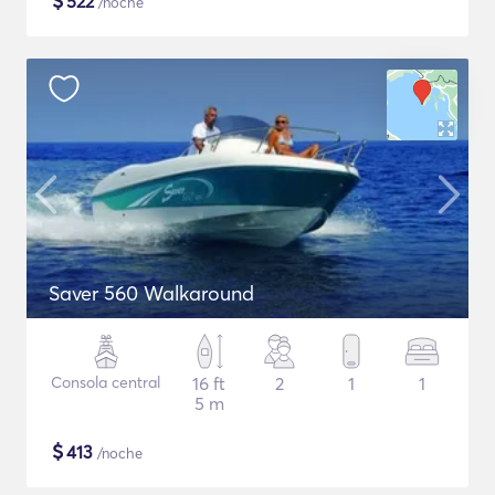
$
522
/noche
Saver 560 Walkaround
Consola central
16 ft
2
1
1
5 m
$
413
/noche