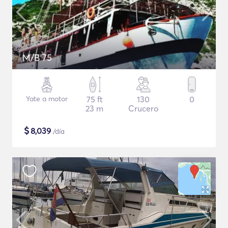
M/B 75
Yate a motor
75 ft
130
0
23 m
Crucero
$
8,039
/día