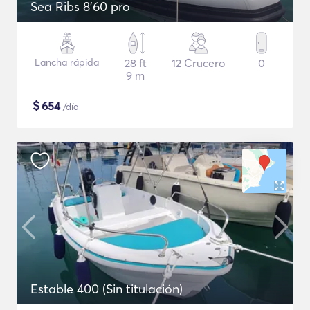
Sea Ribs 8'60 pro
Lancha rápida
28 ft
12 Crucero
0
9 m
$
654
/día
Estable 400 (Sin titulación)