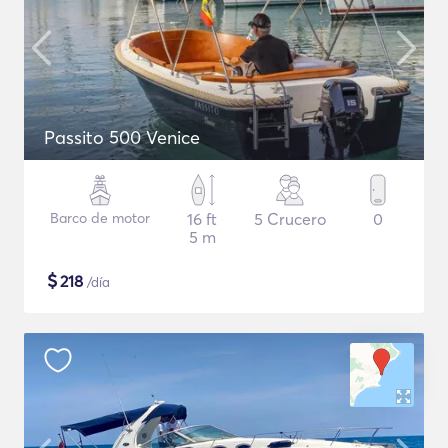
Passito 500 Venice
Barco de motor
16 ft
5 Crucero
0
5 m
$
218
/día