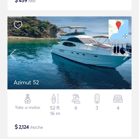
$
459
/día
Azimut 52
Yate a motor
52 ft
6
3
4
16 m
$
2,124
/noche