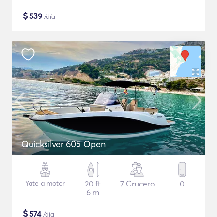
$
539
/día
Quicksilver 605 Open
Yate a motor
20 ft
7 Crucero
0
6 m
$
574
/día