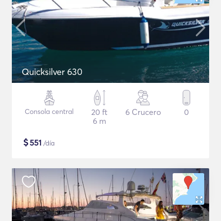
Quicksilver 630
Consola central
20 ft
6 Crucero
0
6 m
$
551
/día