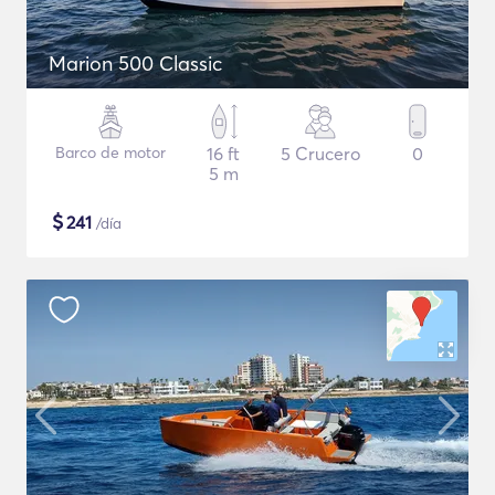
Marion 500 Classic
Barco de motor
16 ft
5 Crucero
0
5 m
$
241
/día