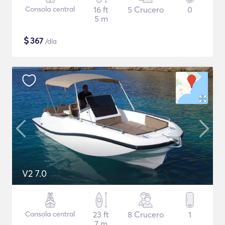
Consola central
16 ft
5 Crucero
0
5 m
$
367
/día
V2 7.0
Consola central
23 ft
8 Crucero
1
7 m