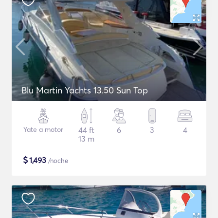
Blu Martin Yachts 13.50 Sun Top
Yate a motor
44 ft
6
3
4
13 m
$
1,493
/noche