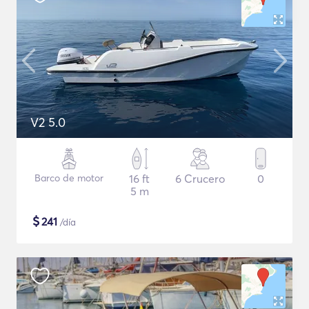
V2 5.0
Barco de motor
16 ft
6 Crucero
0
5 m
$
241
/día