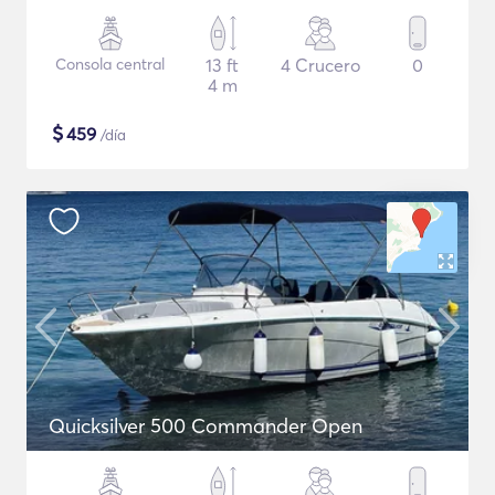
Consola central
13 ft
4 Crucero
0
4 m
$
459
/día
Quicksilver 500 Commander Open