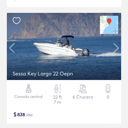
Sessa Key Largo 22 Oepn
Consola central
22 ft
6 Crucero
0
7 m
$
838
/día