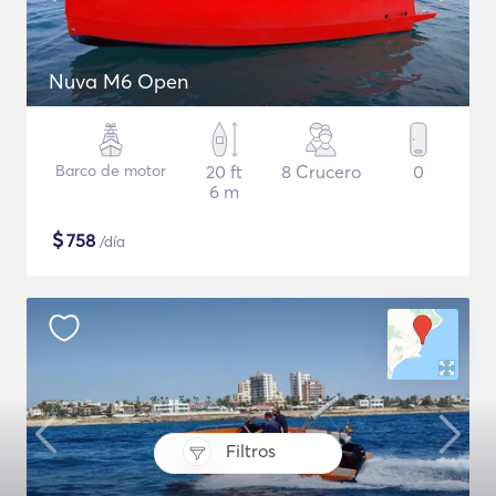
Nuva M6 Open
Barco de motor
20 ft
8 Crucero
0
6 m
$
758
/día
Filtros