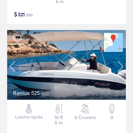
6 m
$
321
/día
Remus 525
Lancha rápida
16 ft
6 Crucero
0
5 m