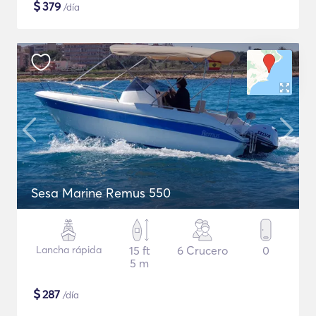
$
379
/día
Sesa Marine Remus 550
Lancha rápida
15 ft
6 Crucero
0
5 m
$
287
/día