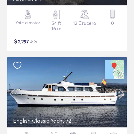
Yate a motor
54 ft
12 Crucero
0
16 m
$
2,297
/día
English Classic Yacht 72