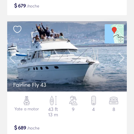
$
679
/noche
Fairline Fly 43
Yate a motor
43 ft
9
4
8
13 m
$
689
/noche