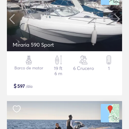
Miraria 590 Sport
Barco de motor
19 ft
6 Crucero
1
6 m
$
597
/día