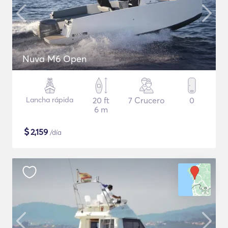
Nuva M6 Open
Lancha rápida
20 ft
7 Crucero
0
6 m
$
2,159
/día