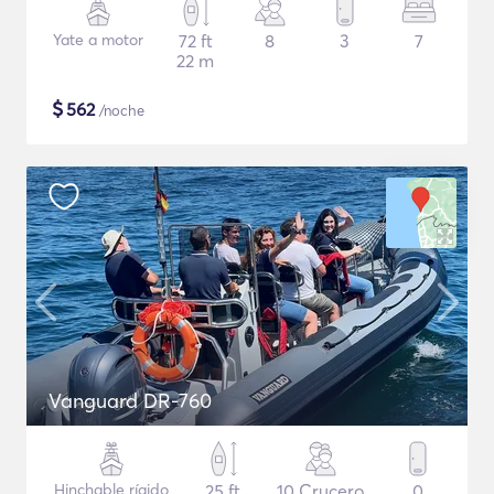
Yate a motor
72 ft
8
3
7
22 m
$
562
/noche
Vanguard DR-760
Hinchable rígido
25 ft
10 Crucero
0