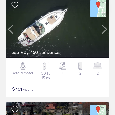
Sea Ray 460 sundancer
Yate a motor
50 ft
4
2
2
15 m
$
401
/noche