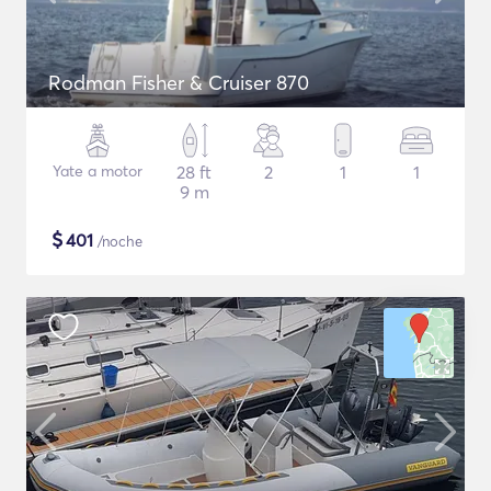
Rodman Fisher & Cruiser 870
Yate a motor
28 ft
2
1
1
9 m
$
401
/noche