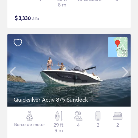
8 m
$
3,330
/día
Quicksilver Activ 875 Sundeck
Barco de motor
29 ft
4
2
2
9 m