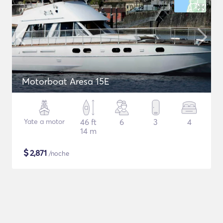
Motorboat Aresa 15E
Yate a motor
46 ft
6
3
4
14 m
$
2,871
/noche