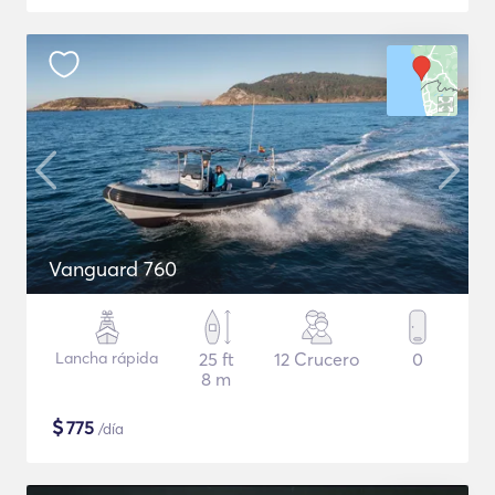
Vanguard 760
Lancha rápida
25 ft
12 Crucero
0
8 m
$
775
/día