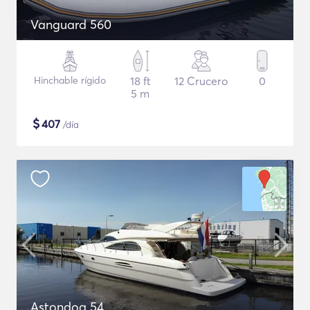
Vanguard 560
Hinchable rígido
18 ft
12 Crucero
0
5 m
$
407
/día
Astondoa 54