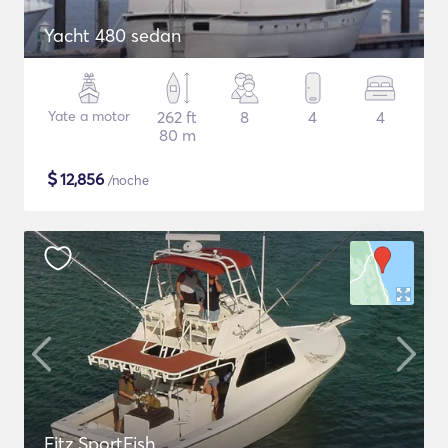
Yacht 480 sedan
Yate a motor
262 ft
8
4
4
80 m
$
12,856
/noche
Fitz SportFish