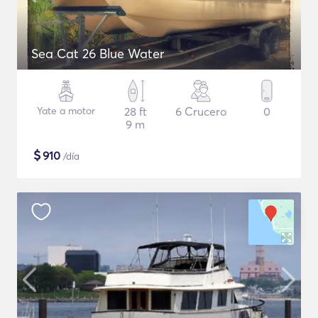
Sea Cat 26 Blue Water
Yate a motor
28 ft
6 Crucero
0
9 m
$
910
/día