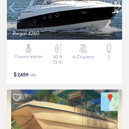
Regal 4260
Crucero exprés
42 ft
6 Crucero
2
13 m
$
2,659
/día