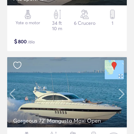
Yate a motor
34 ft
6 Crucero
1
10 m
$
800
/día
Gorgeous 72' Mangusta Maxi Open