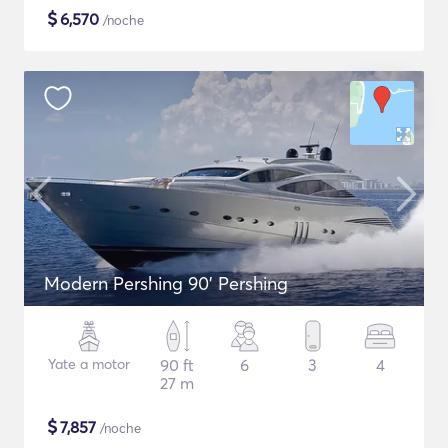
$
6,570
/noche
Modern Pershing 90' Pershing
Yate a motor
90 ft
6
3
4
27 m
$
7,857
/noche