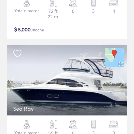
Yate a motor
72 ft
6
3
4
22 m
$
5,000
/noche
Sea Ray
Yate a motor
55 ft
6
3
3