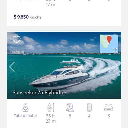
17 m
$
9,850
/noche
Sunseeker 75 Flybridge
Yate a motor
75 ft
8
4
5
23 m