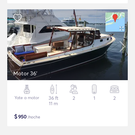
Motor 36'
Yate a motor
36 ft
2
1
2
11 m
$
950
/noche