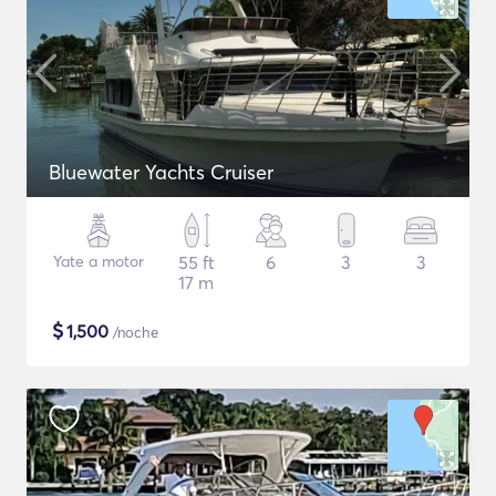
Bluewater Yachts Cruiser
Yate a motor
55 ft
6
3
3
17 m
$
1,500
/noche