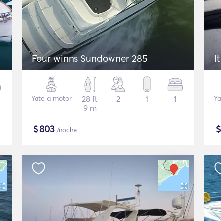
Four winns Sundowner 285
I
Yate a motor
28 ft
2
1
1
Ya
9 m
$
803
/noche