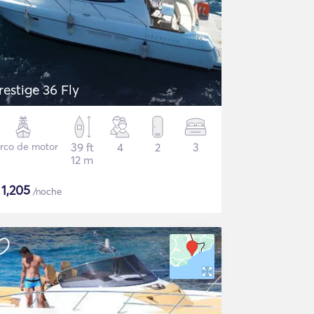
restige 36 Fly
rco de motor
39 ft
4
2
3
12 m
$
1,205
/noche