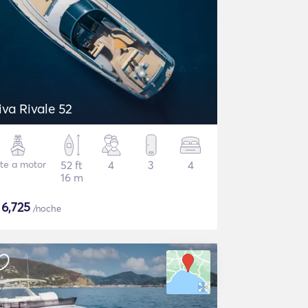
iva Rivale 52
te a motor
52 ft
4
3
4
16 m
$
6,725
/noche