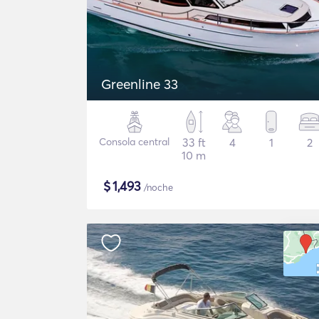
Greenline 33
Consola central
33 ft
4
1
2
10 m
$
1,493
/noche