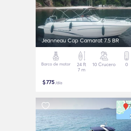
Jeanneau Cap Camarat 7.5 BR
Barco de motor
24 ft
10 Crucero
0
7 m
$
775
/día