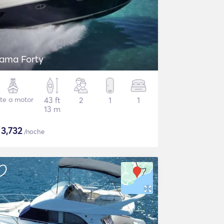
tama Forty
te a motor
43 ft
2
1
1
13 m
$
3,732
/noche