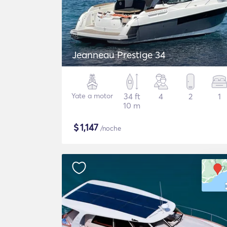
Jeanneau Prestige 34
Yate a motor
34 ft
4
2
1
10 m
$
1,147
/noche