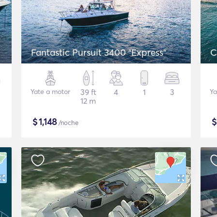
Fantastic Pursuit 3400 "Express"
C
Yate a motor
39 ft
4
1
3
Ya
12 m
$
1,148
/noche