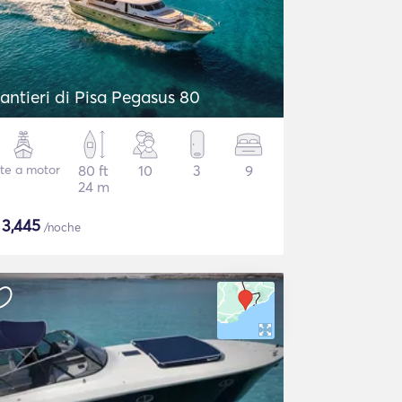
antieri di Pisa Pegasus 80
te a motor
80 ft
10
3
9
24 m
$
3,445
/noche