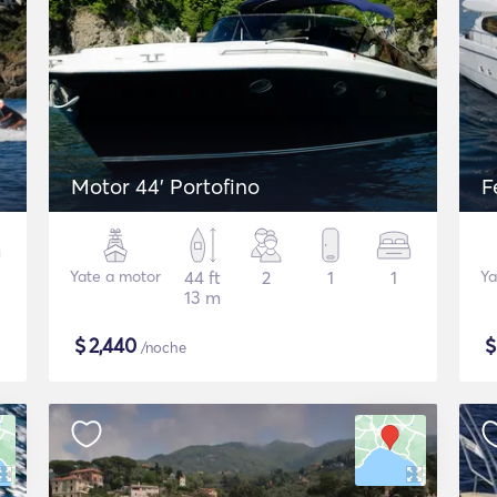
Motor 44' Portofino
F
Yate a motor
44 ft
2
1
1
Ya
13 m
$
2,440
/noche