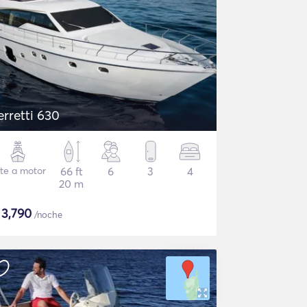
erretti 630
te a motor
66 ft
6
3
4
20 m
$
3,790
/noche