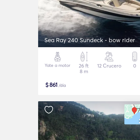
Sea Ray 240 Sundeck - bow rider
Yate a motor
26 ft
12 Crucero
0
8 m
$
861
/día