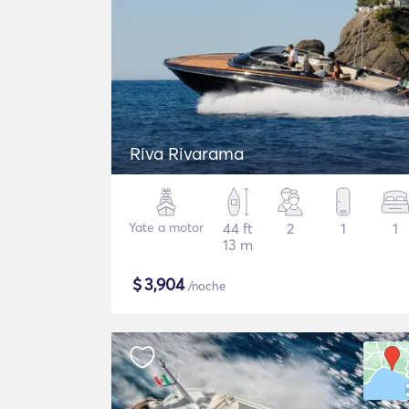
Riva Rivarama
Yate a motor
44 ft
2
1
1
13 m
$
3,904
/noche