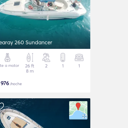
earay 260 Sundancer
te a motor
26 ft
2
1
1
8 m
$
976
/noche