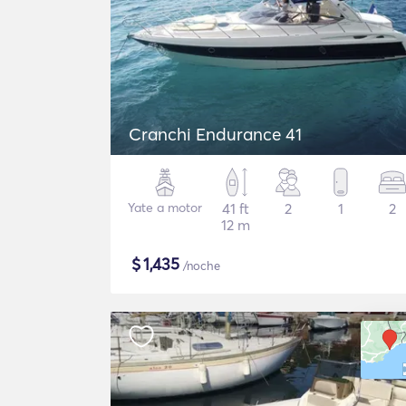
Cranchi Endurance 41
Yate a motor
41 ft
2
1
2
12 m
$
1,435
/noche