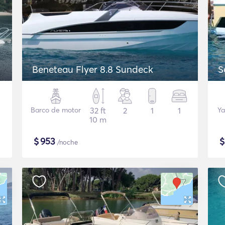
Beneteau Flyer 8.8 Sundeck
S
Barco de motor
32 ft
2
1
1
Ya
10 m
$
953
/noche