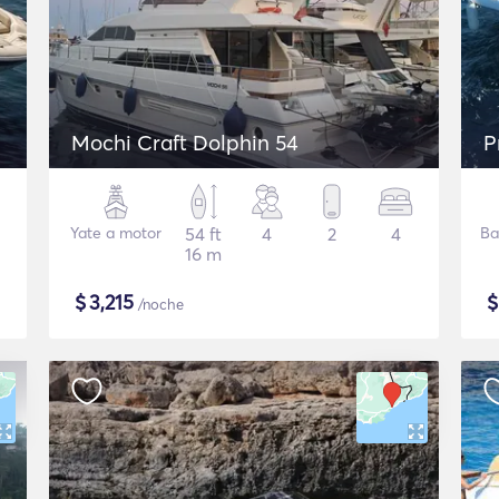
Mochi Craft Dolphin 54
P
Yate a motor
54 ft
4
2
4
Ba
16 m
$
3,215
/noche