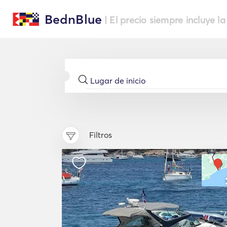
BednBlue
| El precio siempre incluye la
Filtros