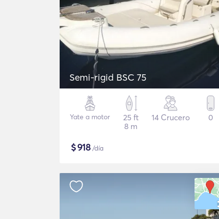
Semi-rigid BSC 75
Yate a motor
25 ft
14 Crucero
0
8 m
$
918
/día