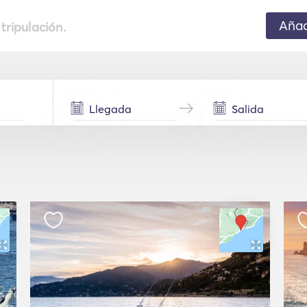
Añad
 tripulación.