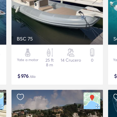
BSC 75
S
Yate a motor
25 ft
14 Crucero
0
Ya
8 m
$
976
/día