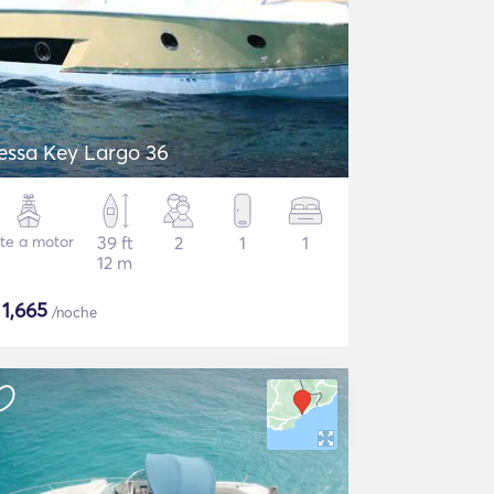
essa Key Largo 36
te a motor
39 ft
2
1
1
12 m
$
1,665
/noche