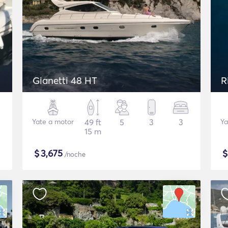
Gianetti 48 HT
R
Yate a motor
49 ft
5
3
3
Ya
15 m
$
3,675
/noche