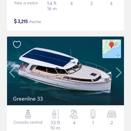
Yate a motor
54 ft
4
2
4
16 m
$
3,215
/noche
Greenline 33
Consola central
33 ft
4
1
2
10 m