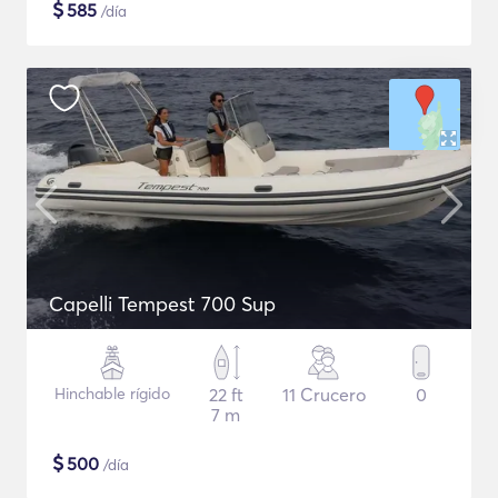
$
585
/día
Capelli Tempest 700 Sup
Hinchable rígido
22 ft
11 Crucero
0
7 m
$
500
/día