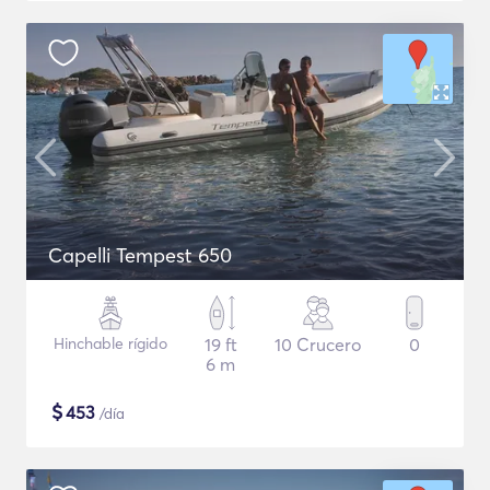
Capelli Tempest 650
Hinchable rígido
19 ft
10 Crucero
0
6 m
$
453
/día