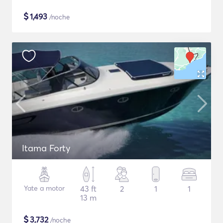
$
1,493
/noche
Itama Forty
Yate a motor
43 ft
2
1
1
13 m
$
3,732
/noche