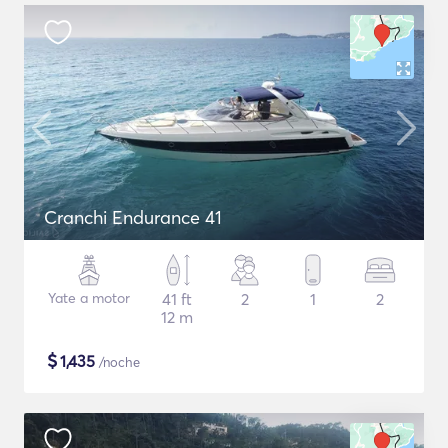
Cranchi Endurance 41
Yate a motor
41 ft
2
1
2
12 m
$
1,435
/noche