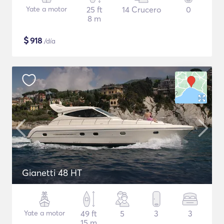
Yate a motor
25 ft
14 Crucero
0
8 m
$
918
/día
Gianetti 48 HT
Yate a motor
49 ft
5
3
3
15 m