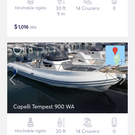
Hinchable rígido
30 ft
14 Crucero
0
9 m
$
1,016
/día
Capelli Tempest 900 WA
Hinchable rígido
30 ft
14 Crucero
0