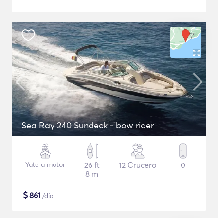
Sea Ray 240 Sundeck - bow rider
Yate a motor
26 ft
12 Crucero
0
8 m
$
861
/día