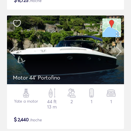
$
6,725
/noche
Motor 44' Portofino
Yate a motor
44 ft
2
1
1
13 m
$
2,440
/noche