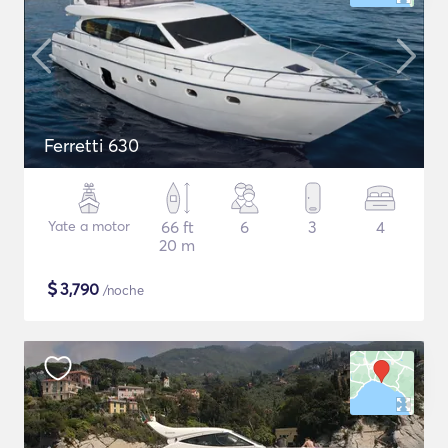
Ferretti 630
Yate a motor
66 ft
6
3
4
20 m
$
3,790
/noche