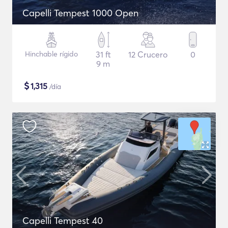
Capelli Tempest 1000 Open
Hinchable rígido
31 ft
12 Crucero
0
9 m
$
1,315
/día
Capelli Tempest 40