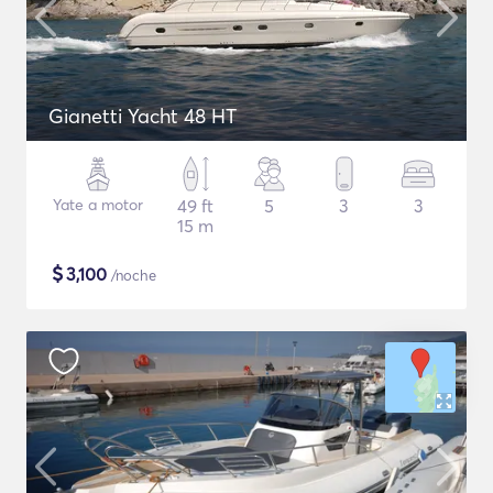
Gianetti Yacht 48 HT
Yate a motor
49 ft
5
3
3
15 m
$
3,100
/noche