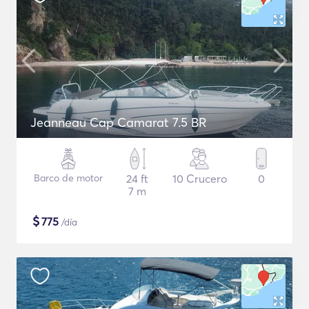
Jeanneau Cap Camarat 7.5 BR
Barco de motor
24 ft
10 Crucero
0
7 m
$
775
/día