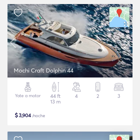
Mochi Craft Dolphin 44
Yate a motor
44 ft
4
2
3
13 m
$
3,904
/noche