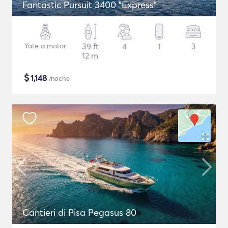
Fantastic Pursuit 3400 "Express"
Yate a motor
39 ft
4
1
3
12 m
$
1,148
/noche
Cantieri di Pisa Pegasus 80