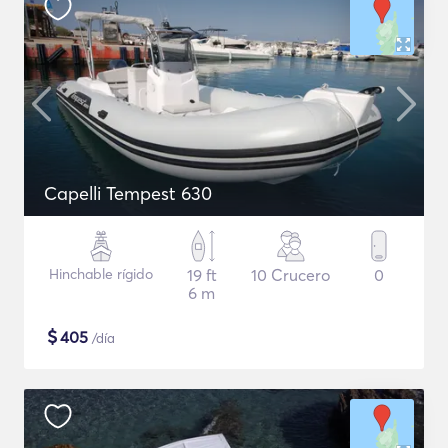
Capelli Tempest 630
Hinchable rígido
19 ft
10 Crucero
0
6 m
$
405
/día