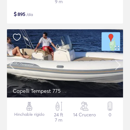
9 m
$
895
/día
Capelli Tempest 775
Hinchable rígido
24 ft
14 Crucero
0
7 m