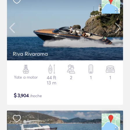
Riva Rivarama
Yate a motor
44 ft
2
1
1
13 m
$
3,904
/noche