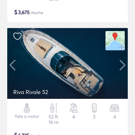
$
3,675
/noche
Riva Rivale 52
Yate a motor
52 ft
4
3
4
16 m