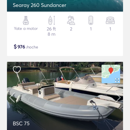
Searay 260 Sundancer
Yate a motor
26 ft
2
1
1
8 m
$
976
/noche
BSC 75