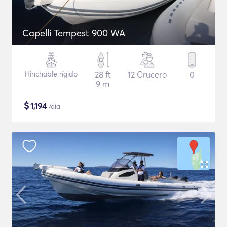
Capelli Tempest 900 WA
Hinchable rígido
28 ft
12 Crucero
0
9 m
$
1,194
/día