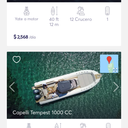
Yate a motor
40 ft
12 Crucero
1
12 m
$
2,568
/día
Capelli Tempest 1000 CC