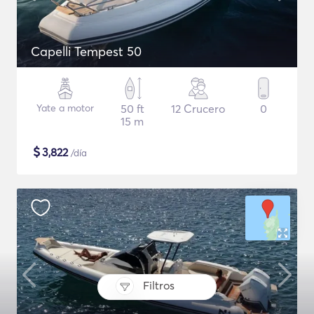
Capelli Tempest 50
Yate a motor
50 ft
12 Crucero
0
15 m
$
3,822
/día
Filtros