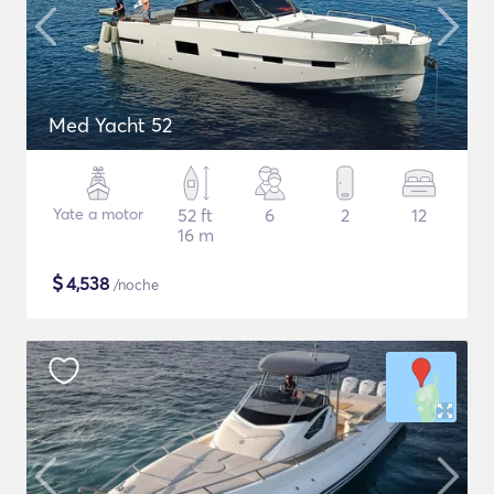
Med Yacht 52
Yate a motor
52 ft
6
2
12
16 m
$
4,538
/noche