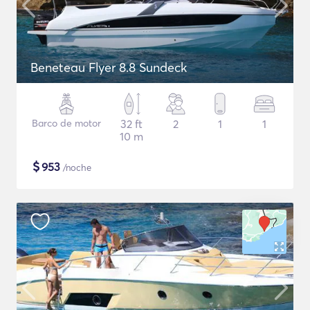
Beneteau Flyer 8.8 Sundeck
Barco de motor
32 ft
2
1
1
10 m
$
953
/noche