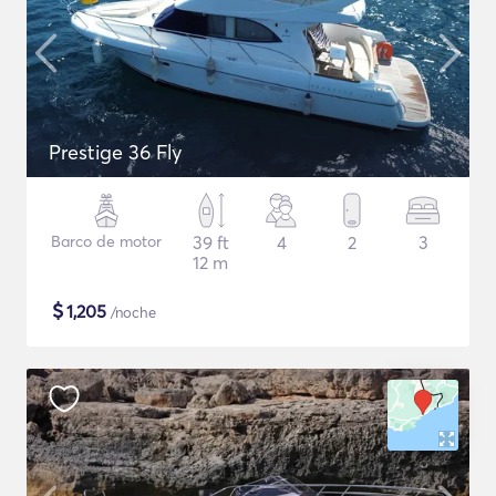
Prestige 36 Fly
Barco de motor
39 ft
4
2
3
12 m
$
1,205
/noche