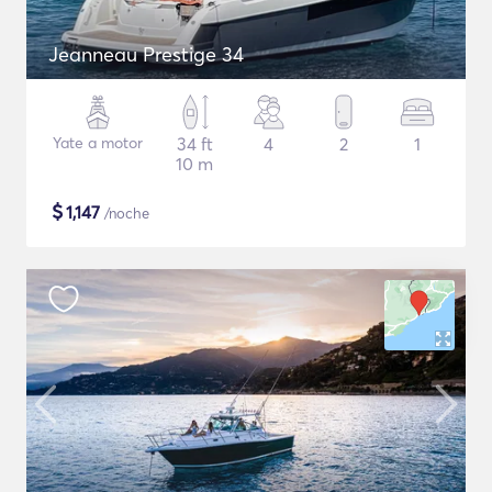
Jeanneau Prestige 34
Yate a motor
34 ft
4
2
1
10 m
$
1,147
/noche