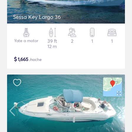
Sessa Key Largo 36
Yate a motor
39 ft
2
1
1
12 m
$
1,665
/noche