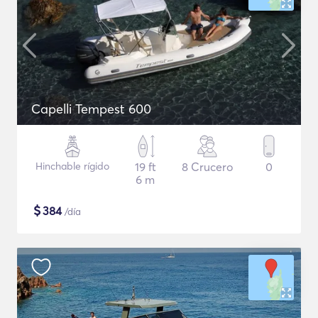
Capelli Tempest 600
Hinchable rígido
19 ft
8 Crucero
0
6 m
$
384
/día