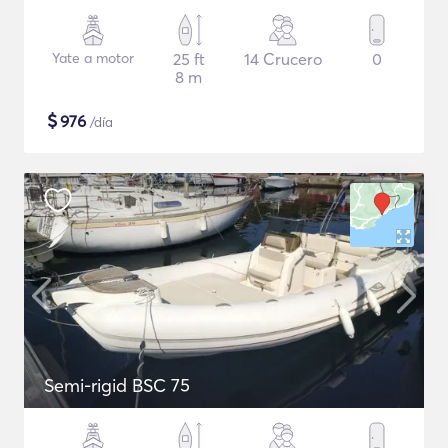
Yate a motor
25 ft
14 Crucero
0
8 m
$
976
/día
Semi-rigid BSC 75