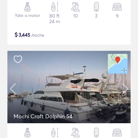
Yate a motor
80 ft
10
3
9
24 m
$
3,445
/noche
Mochi Craft Dolphin 54