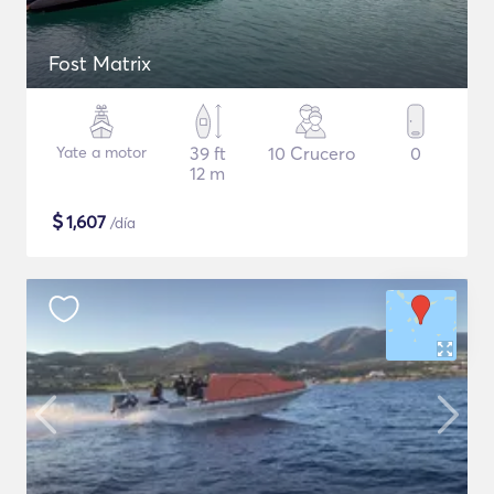
Fost Matrix
Yate a motor
39 ft
10 Crucero
0
12 m
$
1,607
/día