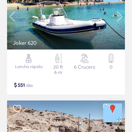
Joker 620
Lancha rápida
20 ft
6 Crucero
0
6 m
$
551
/día