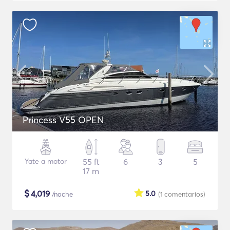
Princess V55 OPEN
Yate a motor
55 ft
6
3
5
17 m
$
4,019
5.0
/noche
(1
comentarios
)