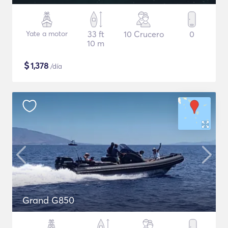
Yate a motor
33 ft
10 Crucero
0
10 m
$
1,378
/día
Grand G850