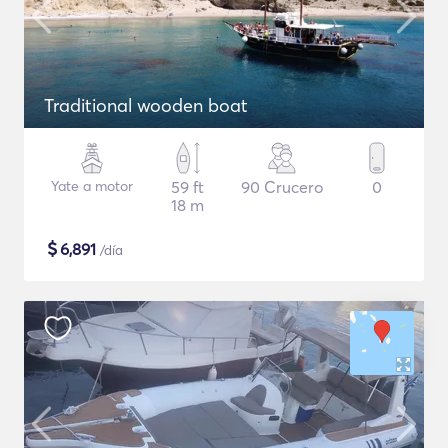
Traditional wooden boat
Yate a motor
59 ft
90 Crucero
0
18 m
$
6,891
/día