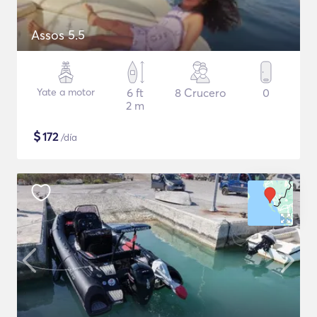
Assos 5.5
Yate a motor
6 ft
8 Crucero
0
2 m
$
172
/día