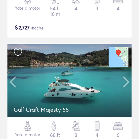
Yate a motor
54 ft
4
3
4
16 m
$
2,727
/noche
Gulf Craft Majesty 66
Yate a motor
68 ft
8
4
6