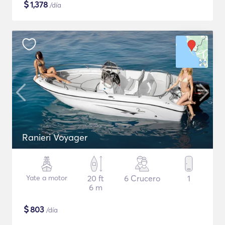
$
1,378
/día
Ranieri Voyager
Yate a motor
20 ft
6 Crucero
1
6 m
$
803
/día