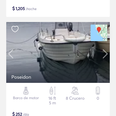
$
1,205
/noche
Poseidon
Barco de motor
16 ft
8 Crucero
0
5 m
$
252
/día