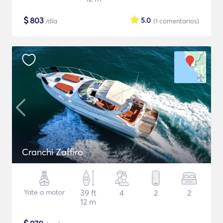
$
803
5.0
/día
(1
comentarios
)
Cranchi Zaffiro
Yate a motor
39 ft
4
2
2
12 m