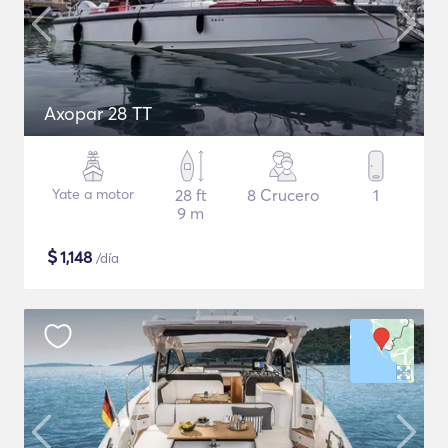
Axopar 28 TT
Yate a motor
28 ft
8 Crucero
1
9 m
$
1,148
/día