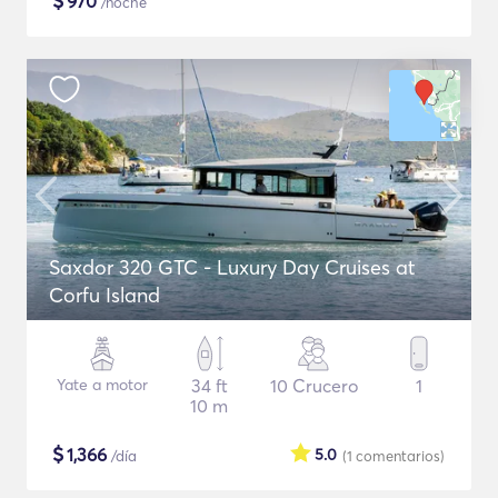
$
970
/noche
Saxdor 320 GTC - Luxury Day Cruises at
Corfu Island
Yate a motor
34 ft
10 Crucero
1
10 m
$
1,366
5.0
/día
(1
comentarios
)