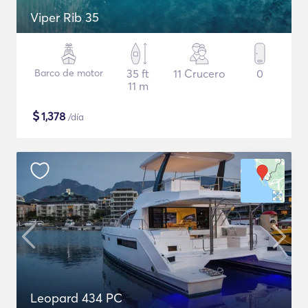
Viper Rib 35
Barco de motor
35 ft
11 Crucero
0
11 m
$
1,378
/día
Leopard 434 PC