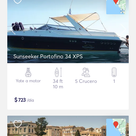
Sunseeker Portofino 34 XPS
Yate a motor
34 ft
5 Crucero
1
10 m
$
723
/día