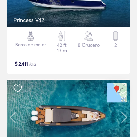
Princess V42
Barco de motor
42 ft
8 Crucero
2
13 m
$
2,411
/día