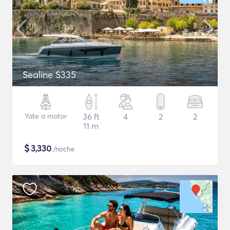
Sealine S335
Yate a motor
36 ft
4
2
2
11 m
$
3,330
/noche