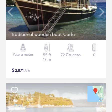
Traditional wooden boat Corfu
Yate a motor
55 ft
72 Crucero
0
17 m
$
2,871
/día