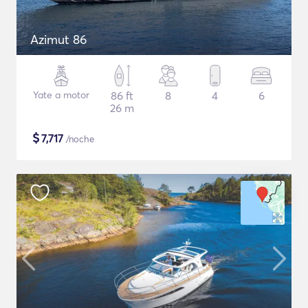
Azimut 86
Yate a motor
86 ft
8
4
6
26 m
$
7,717
/noche