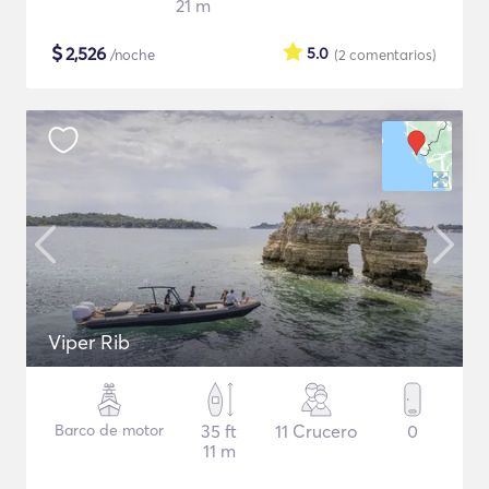
21 m
$
2,526
5.0
/noche
(2
comentarios
)
Viper Rib
Barco de motor
35 ft
11 Crucero
0
11 m