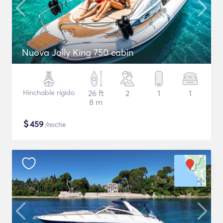
Nuova Jolly King 750 cabin
Hinchable rígido
26 ft
2
1
1
8 m
$
459
/noche