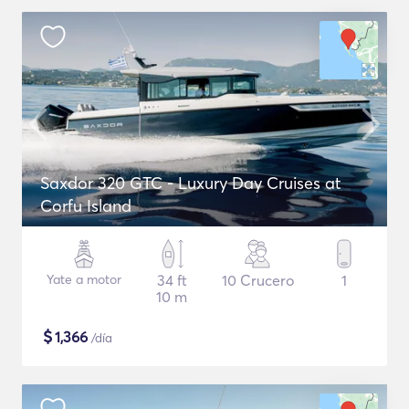
Saxdor 320 GTC - Luxury Day Cruises at
Corfu Island
Yate a motor
34 ft
10 Crucero
1
10 m
$
1,366
/día