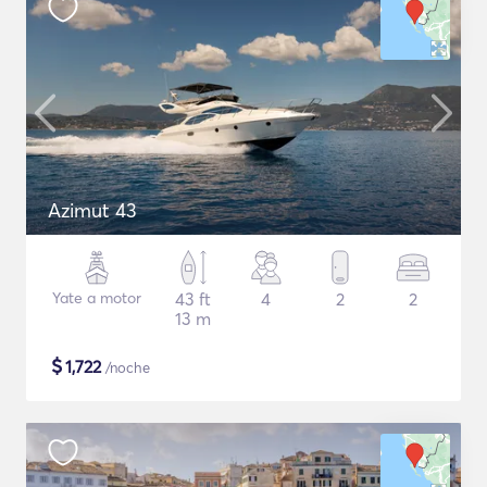
Azimut 43
Yate a motor
43 ft
4
2
2
13 m
$
1,722
/noche