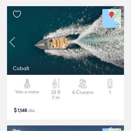
Cobalt
Yate a motor
23 ft
6 Crucero
1
7 m
$
1,148
/día