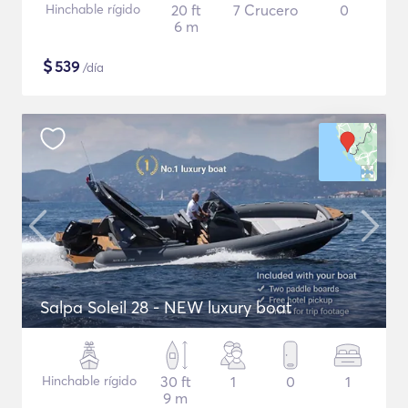
Hinchable rígido
20 ft
7 Crucero
0
6 m
$
539
/día
Salpa Soleil 28 - NEW luxury boat
Hinchable rígido
30 ft
1
0
1
9 m