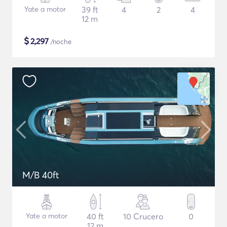
Yate a motor
39 ft
4
2
4
12 m
$
2,297
/noche
M/B 40ft
Yate a motor
40 ft
10 Crucero
0
12 m