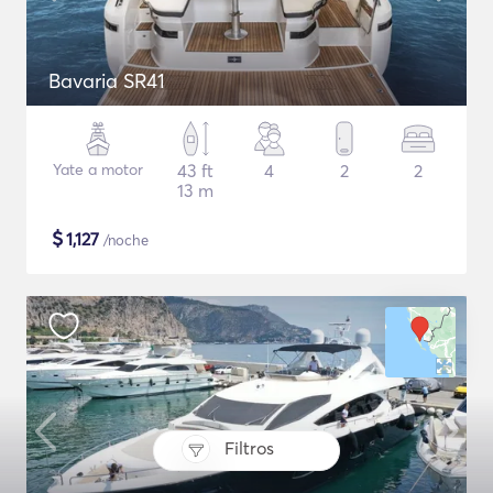
Bavaria SR41
Yate a motor
43 ft
4
2
2
13 m
$
1,127
/noche
Filtros