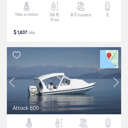
Yate a motor
36 ft
8 Crucero
2
11 m
$
1,837
/día
Attack 600