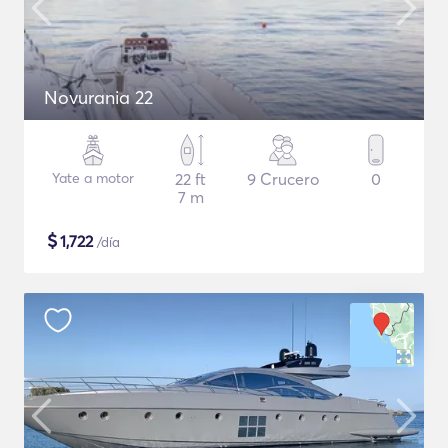
Novurania 22
Yate a motor
22 ft
9 Crucero
0
7 m
$
1,722
/día