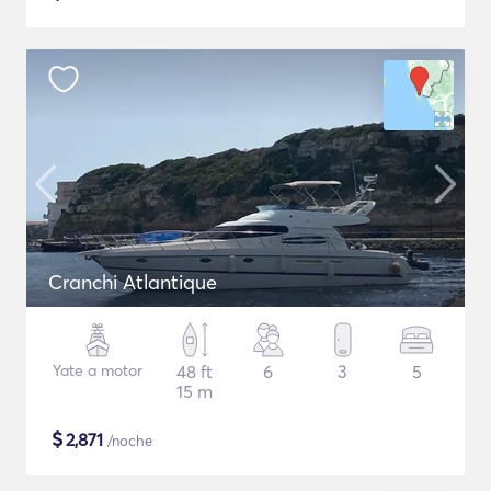
Cranchi Atlantique
Yate a motor
48 ft
6
3
5
15 m
$
2,871
/noche