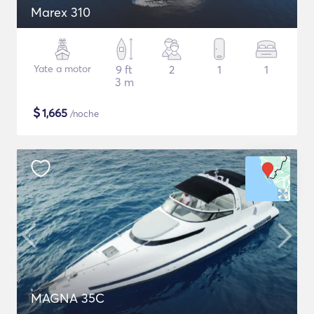
Marex 310
Yate a motor
9 ft
2
1
1
3 m
$
1,665
/noche
MAGNA 35C