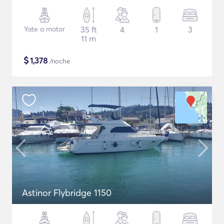
Yate a motor
35 ft
4
1
3
11 m
$
1,378
/noche
Astinor Flybridge 1150