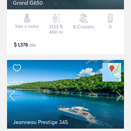
Grand G650
Yate a motor
2133 ft
8 Crucero
0
650 m
$
1,378
/día
Jeanneau Prestige 34S