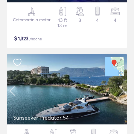
Catamarán a motor
43 ft
8
4
4
13 m
$
1,323
/noche
Sunseeker Predator 54