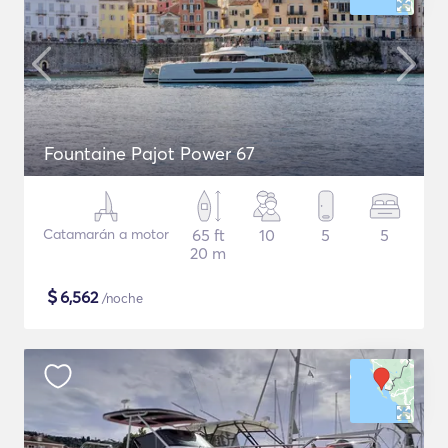
Fountaine Pajot Power 67
Catamarán a motor
65 ft
10
5
5
20 m
$
6,562
/noche