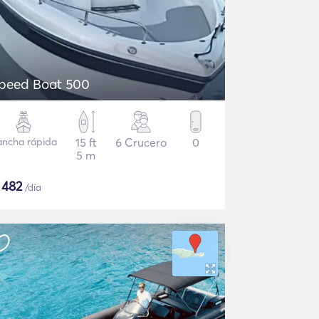
peed Boat 500
ancha rápida
15 ft
6 Crucero
0
5 m
$
482
/día