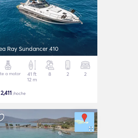
ea Ray Sundancer 410
te a motor
41 ft
8
2
2
12 m
$
2,411
/noche