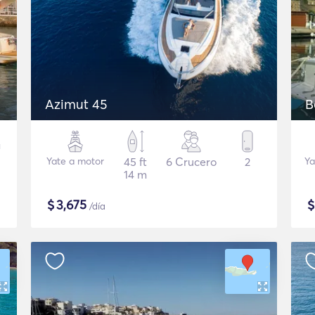
Azimut 45
B
Yate a motor
45 ft
6 Crucero
2
Ya
14 m
$
3,675
/día