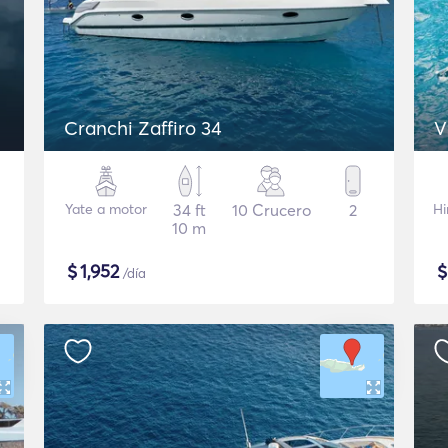
Cranchi Zaffiro 34
V
Yate a motor
34 ft
10 Crucero
2
Hi
10 m
$
1,952
/día