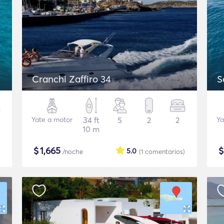
Cranchi Zaffiro 34
S
Yate a motor
34 ft
5
2
2
Ya
10 m
$
1,665
5.0
/noche
(1
comentarios
)