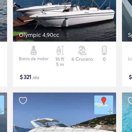
Olympic 4,90cc
S
Barco de motor
16 ft
6 Crucero
0
L
5 m
$
321
/día