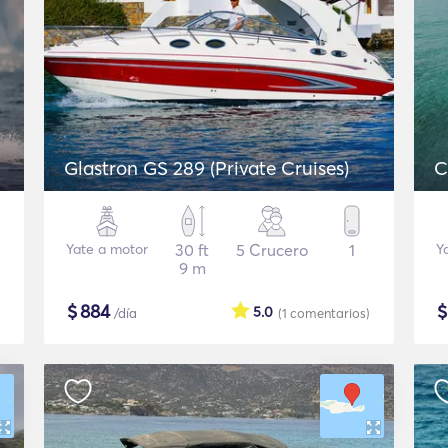
Glastron GS 289 (Private Cruises)
C
Yate a motor
30 ft
5 Crucero
1
Y
9 m
$
884
5.0
/día
(1
comentarios
)