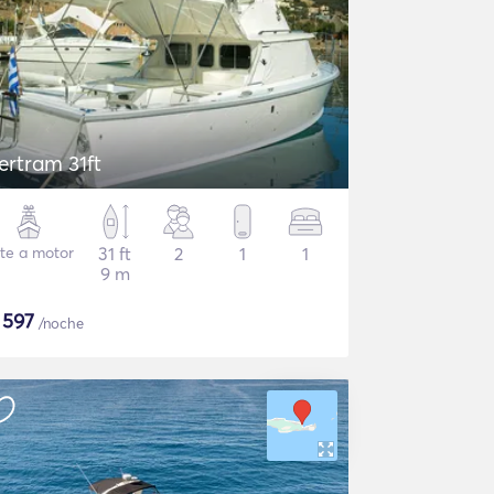
ertram 31ft
te a motor
31 ft
2
1
1
9 m
$
597
/noche