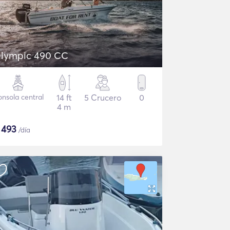
lympic 490 CC
nsola central
14 ft
5 Crucero
0
4 m
$
493
/día