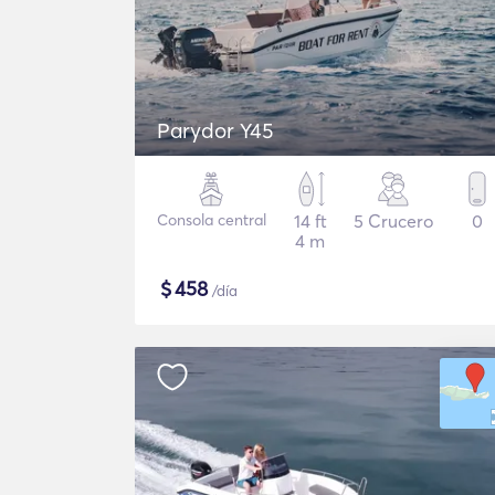
Parydor Y45
Consola central
14 ft
5 Crucero
0
4 m
$
458
/día