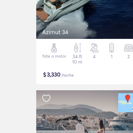
Azimut 34
Yate a motor
34 ft
4
1
2
10 m
$
3,330
/noche