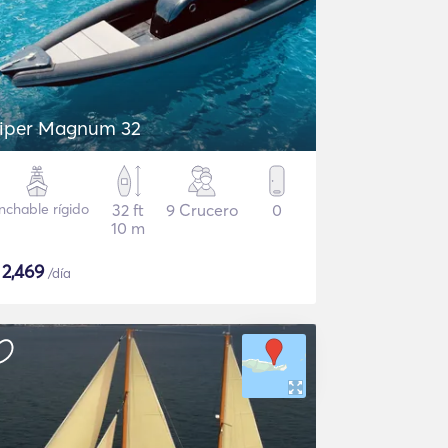
iper Magnum 32
nchable rígido
32 ft
9 Crucero
0
10 m
$
2,469
/día