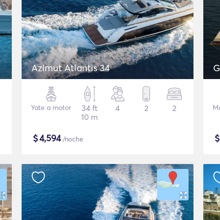
Azimut Atlantis 34
G
Yate a motor
34 ft
4
2
2
Mo
10 m
$
4,594
/noche