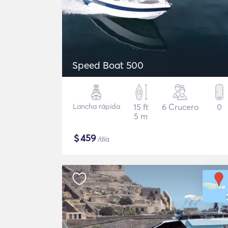
Speed Boat 500
Lancha rápida
15 ft
6 Crucero
0
5 m
$
459
/día