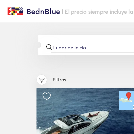
BednBlue
| El precio siempre incluye la
Filtros