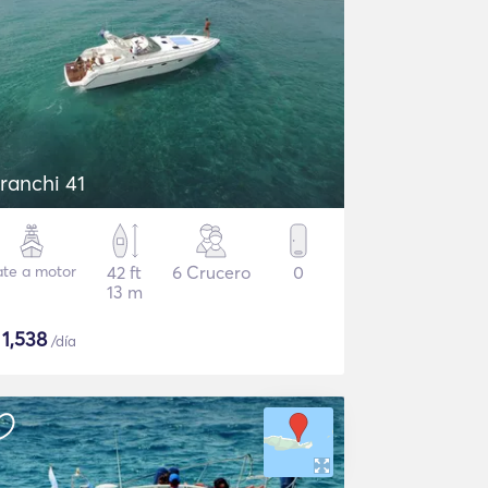
ranchi 41
ate a motor
42 ft
6 Crucero
0
13 m
$
1,538
/día