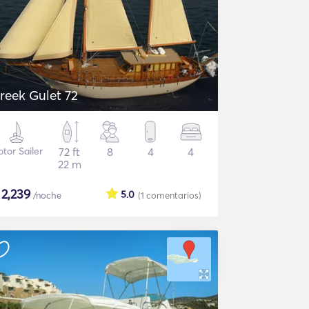
reek Gulet 72
tor Sailer
72 ft
8
4
4
22 m
$
2,239
5.0
/noche
(1
comentarios
)