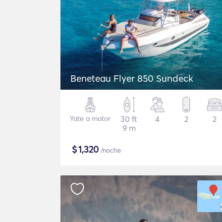
Beneteau Flyer 850 Sundeck
Yate a motor
30 ft
4
2
2
9 m
$
1,320
/noche