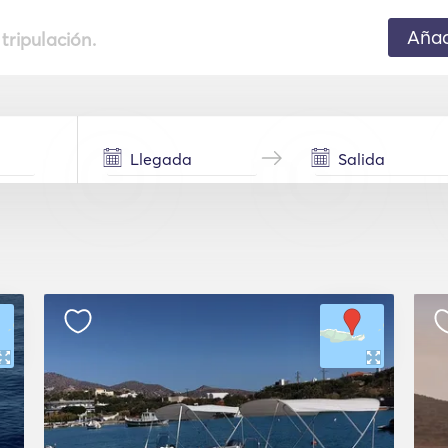
Añad
 tripulación.