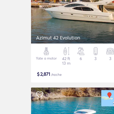
Azimut 42 Evolution
Yate a motor
42 ft
6
3
3
13 m
$
2,871
/noche