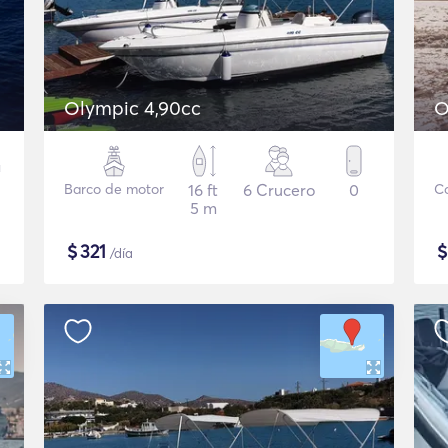
Olympic 4,90cc
O
Barco de motor
16 ft
6 Crucero
0
Co
5 m
$
321
/día