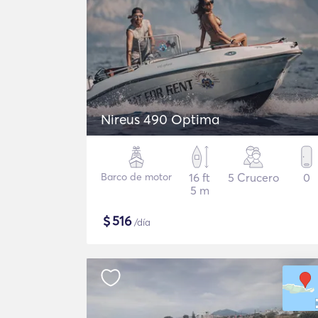
Nireus 490 Optima
Barco de motor
16 ft
5 Crucero
0
5 m
$
516
/día