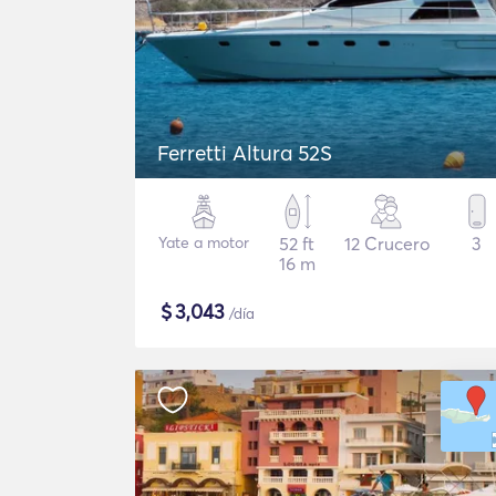
Ferretti Altura 52S
Yate a motor
52 ft
12 Crucero
3
16 m
$
3,043
/día