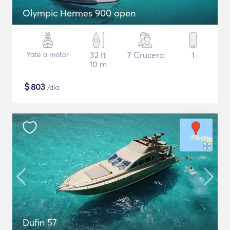
Olympic Hermes 900 open
Yate a motor
32 ft
7 Crucero
1
10 m
$
803
/día
Dufin 57