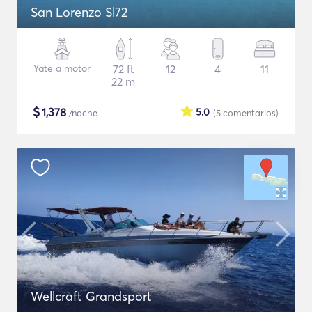
San Lorenzo Sl72
Yate a motor
72 ft
12
4
11
22 m
$
1,378
5.0
/noche
(5
comentarios
)
Wellcraft Grandsport