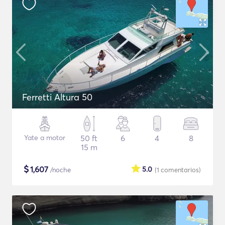
Ferretti Altura 50
Yate a motor
50 ft
6
4
8
15 m
$
1,607
5.0
/noche
(1
comentarios
)