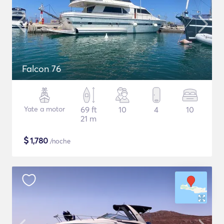
Falcon 76
Yate a motor
69 ft
10
4
10
21 m
$
1,780
/noche