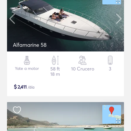
Alfamarine 58
Yate a motor
58 ft
10 Crucero
3
18 m
$
2,411
/día