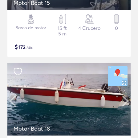
Motor Boat 15
Barco de motor
15 ft
4 Crucero
0
5 m
$
172
/día
Motor Boat 18