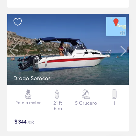
Drago Sorocos
Yate a motor
21 ft
5 Crucero
1
6 m
$
344
/día