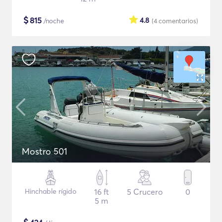
$
815
4.8
/noche
(4
comentarios
)
Mostro 501
Hinchable rígido
16 ft
5 Crucero
0
5 m