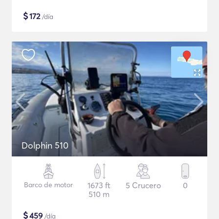
$
172
/día
Dolphin 510
Barco de motor
1673 ft
5 Crucero
0
510 m
$
459
/día