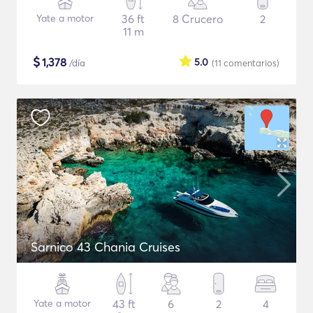
Yate a motor
36 ft
8 Crucero
2
11 m
$
1,378
5.0
/día
(11
comentarios
)
Sarnico 43 Chania Cruises
Yate a motor
43 ft
6
2
4