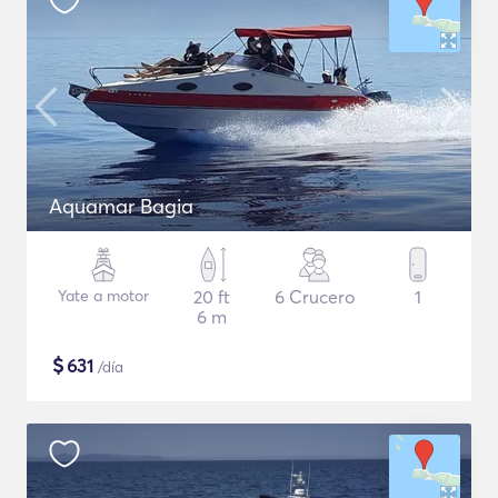
Aquamar Bagia
Yate a motor
20 ft
6 Crucero
1
6 m
$
631
/día