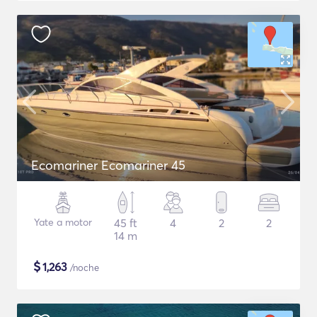
Ecomariner Ecomariner 45
Yate a motor
45 ft
4
2
2
14 m
$
1,263
/noche