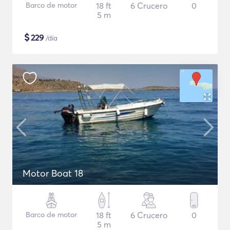
Barco de motor
18 ft
6 Crucero
0
5 m
$
229
/día
Motor Boat 18
Barco de motor
18 ft
6 Crucero
0
5 m