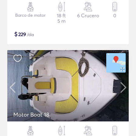
Barco de motor
18 ft
6 Crucero
0
5 m
$
229
/día
Motor Boat 18