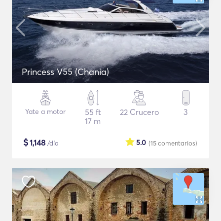
Princess V55 (Chania)
Yate a motor
55 ft
22 Crucero
3
17 m
$
1,148
5.0
/día
(15
comentarios
)