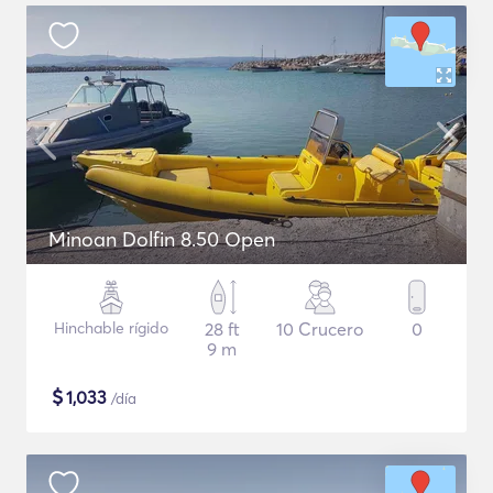
Minoan Dolfin 8.50 Open
Hinchable rígido
28 ft
10 Crucero
0
9 m
$
1,033
/día