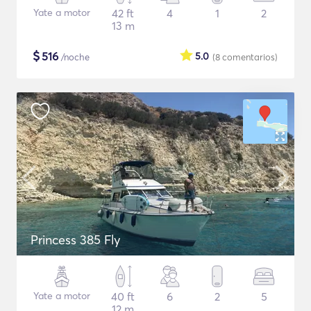
Yate a motor
42 ft
4
1
2
13 m
$
516
5.0
/noche
(8
comentarios
)
Princess 385 Fly
Yate a motor
40 ft
6
2
5
12 m