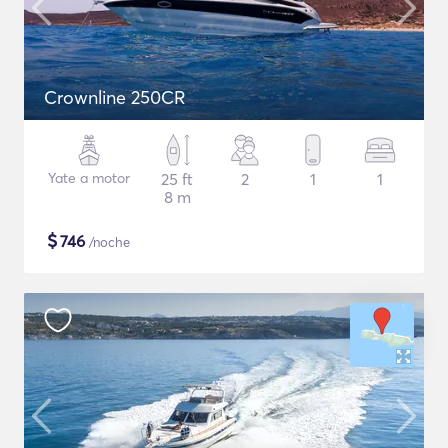
Crownline 250CR
Yate a motor
25 ft
2
1
1
8 m
$
746
/noche