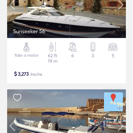
Sunseeker 56
Yate a motor
62 ft
6
3
5
19 m
$
3,273
/noche