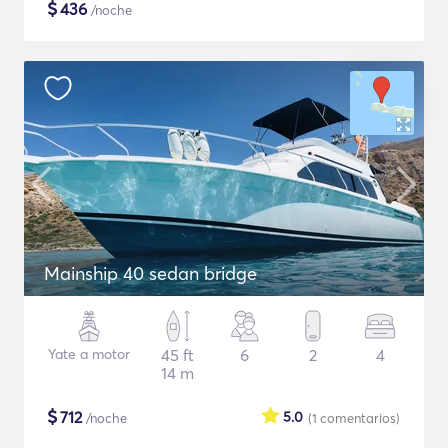
$
436
/noche
Mainship 40 sedan bridge
Yate a motor
45 ft
6
2
4
14 m
$
712
5.0
/noche
(1
comentarios
)