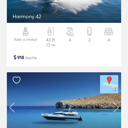
Harmony 42
Yate a motor
42 ft
4
2
4
13 m
$
918
/noche