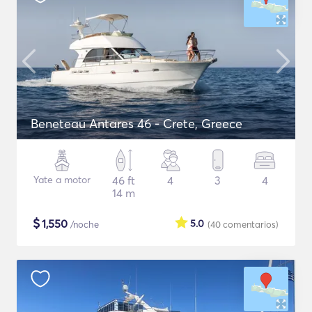
Beneteau Antares 46 - Crete, Greece
Yate a motor
46 ft
4
3
4
14 m
$
1,550
5.0
/noche
(40
comentarios
)