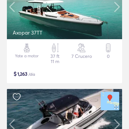
Axopar 37TT
Yate a motor
37 ft
7 Crucero
0
11 m
$
1,263
/día