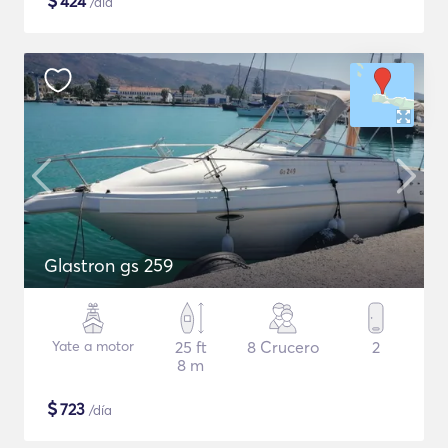
$
424
/día
Glastron gs 259
Yate a motor
25 ft
8 Crucero
2
8 m
$
723
/día