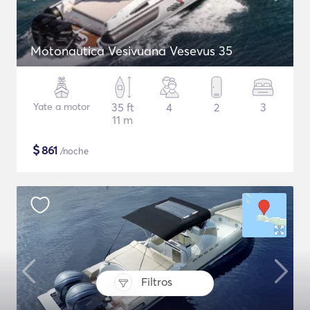
Motonautica Vesivuana Vesevus 35
Yate a motor
35 ft
4
2
3
11 m
$
861
/noche
Filtros