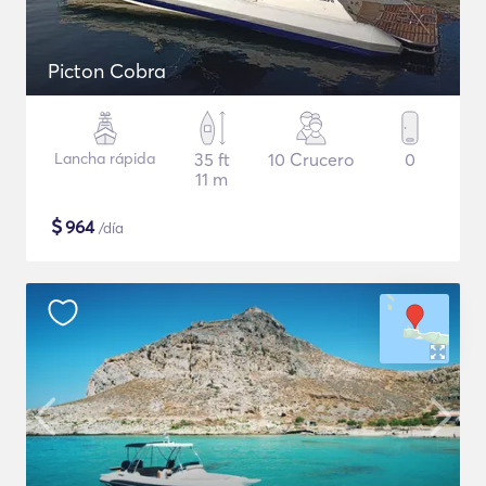
Picton Cobra
Lancha rápida
35 ft
10 Crucero
0
11 m
$
964
/día