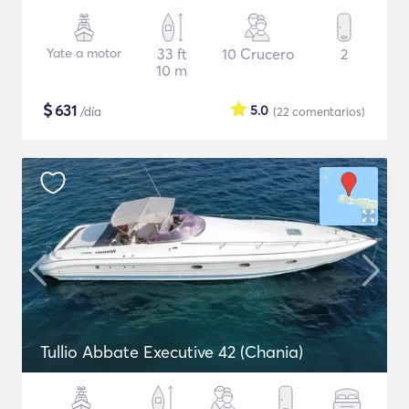
Yate a motor
33 ft
10 Crucero
2
10 m
$
631
5.0
/día
(22
comentarios
)
Tullio Abbate Executive 42 (Chania)