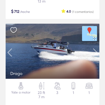
13 m
$
712
4.0
/noche
(1
comentarios
)
Drago
Yate a motor
23 ft
3
1
1
7 m