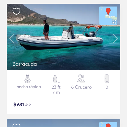
Barracuda
Lancha rápida
23 ft
6 Crucero
0
7 m
$
631
/día