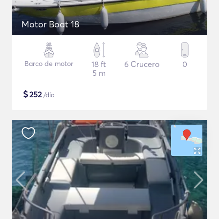
Motor Boat 18
Barco de motor
18 ft
6 Crucero
0
5 m
$
252
/día