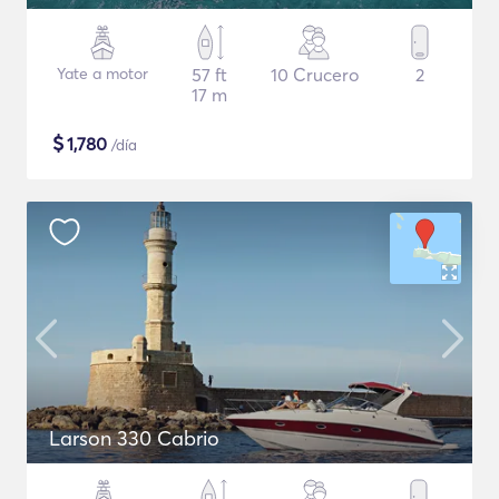
Yate a motor
57 ft
10 Crucero
2
17 m
$
1,780
/día
Larson 330 Cabrio