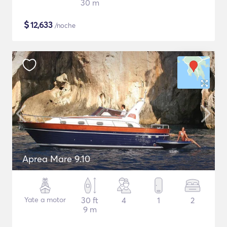
30 m
$
12,633
/noche
Aprea Mare 9.10
Yate a motor
30 ft
4
1
2
9 m