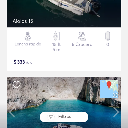
Aiolos 15
Lancha rápida
15 ft
6 Crucero
0
5 m
$
333
/día
Filtros