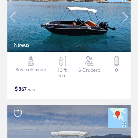
Nireus
Barco de motor
16 ft
6 Crucero
0
5 m
$
367
/día