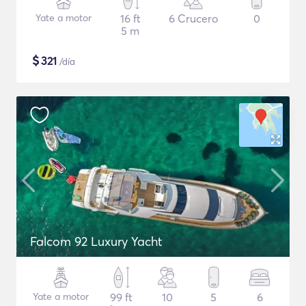
Yate a motor
16 ft
6 Crucero
0
5 m
$
321
/día
Falcom 92 Luxury Yacht
Yate a motor
99 ft
10
5
6