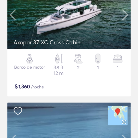
Axopar 37 XC Cross Cabin
Barco de motor
38 ft
2
1
1
12 m
$
1,360
/noche