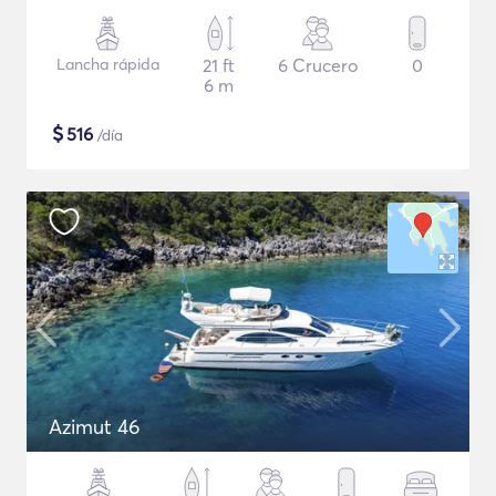
Lancha rápida
21 ft
6 Crucero
0
6 m
$
516
/día
Azimut 46