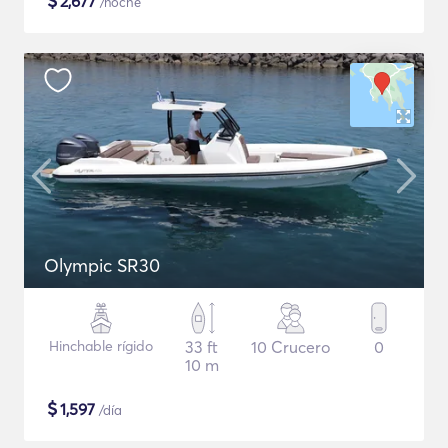
$
2,677
/noche
Olympic SR30
Hinchable rígido
33 ft
10 Crucero
0
10 m
$
1,597
/día