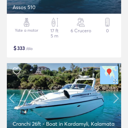
Assos 510
Yate a motor
17 ft
6 Crucero
0
5 m
$
333
/día
Cranchi 26ft - Boat in Kardamyli, Kalamata