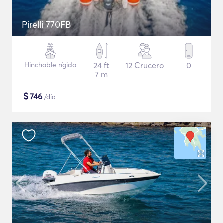
Pirelli 770FB
Hinchable rígido
24 ft
12 Crucero
0
7 m
$
746
/día