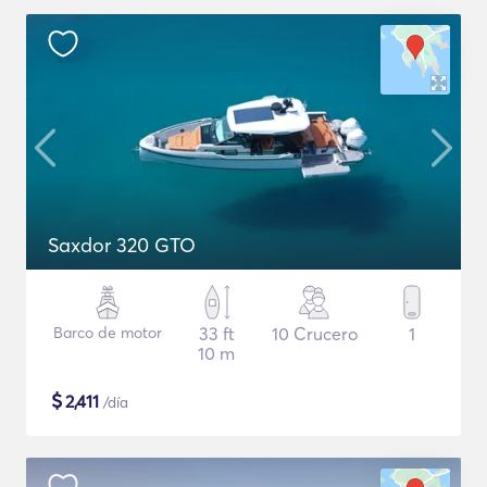
Saxdor 320 GTO
Barco de motor
33 ft
10 Crucero
1
10 m
$
2,411
/día