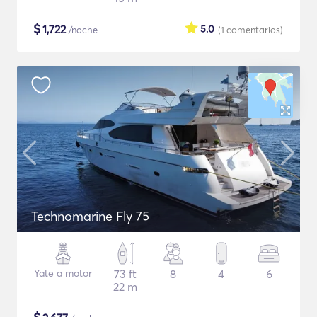
$
1,722
5.0
/noche
(1
comentarios
)
Technomarine Fly 75
Yate a motor
73 ft
8
4
6
22 m