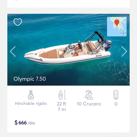
Olympic 7.50
Hinchable rígido
22 ft
10 Crucero
0
7 m
$
666
/día