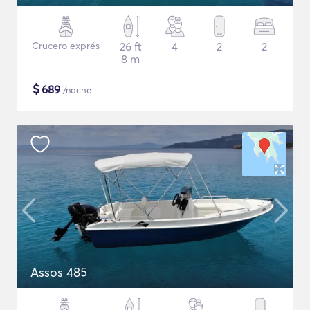
Crucero exprés
26 ft
4
2
2
8 m
$
689
/noche
Assos 485