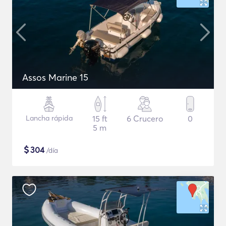
Assos Marine 15
Lancha rápida
15 ft
6 Crucero
0
5 m
$
304
/día