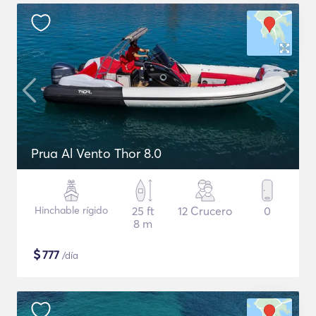
Prua Al Vento Thor 8.0
Hinchable rígido
25 ft
12 Crucero
0
8 m
$
777
/día