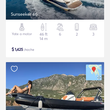
Sunseeker 46
Yate a motor
46 ft
6
2
3
14 m
$
1,425
/noche