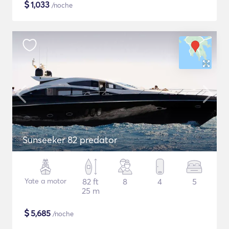
$
1,033
/noche
Sunseeker 82 predator
Yate a motor
82 ft
8
4
5
25 m
$
5,685
/noche