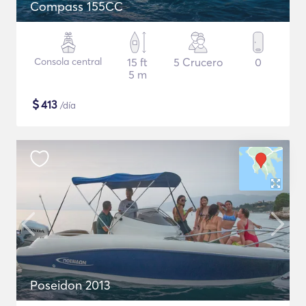
Compass 155CC
Consola central
15 ft
5 Crucero
0
5 m
$
413
/día
Poseidon 2013