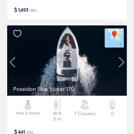
$
1,493
/día
Poseidon Blue Water 170
Yate a motor
18 ft
7 Crucero
0
5 m
$
441
/día