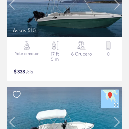
Assos 510
Yate a motor
17 ft
6 Crucero
0
5 m
$
333
/día