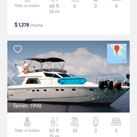
Yate a motor
46 ft
6
3
4
14 m
$
1,378
/noche
ferreti 1998
Yate a motor
50 ft
10
3
5
15 m