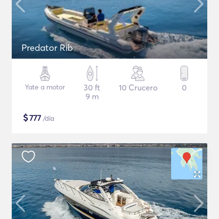
Predator Rib
Yate a motor
30 ft
10 Crucero
0
9 m
$
777
/día