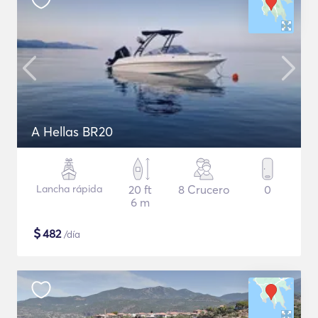
A Hellas BR20
Lancha rápida
20 ft
8 Crucero
0
6 m
$
482
/día