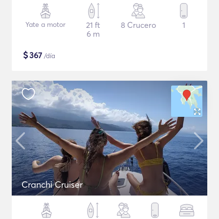
Yate a motor
21 ft
8 Crucero
1
6 m
$
367
/día
Cranchi Cruiser