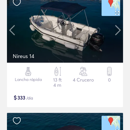
Nireus 14
Lancha rápida
13 ft
4 Crucero
0
4 m
$
333
/día