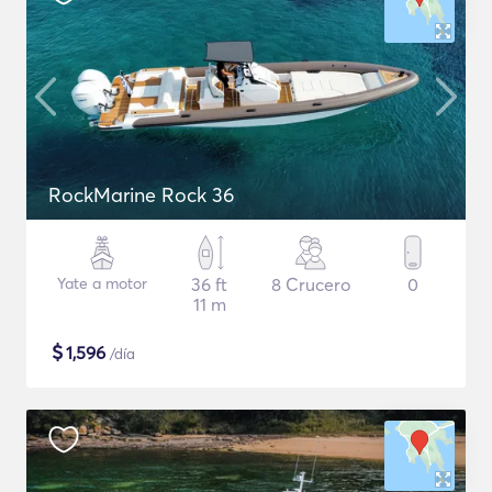
RockMarine Rock 36
Yate a motor
36 ft
8 Crucero
0
11 m
$
1,596
/día