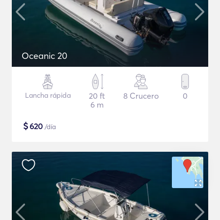
Oceanic 20
Lancha rápida
20 ft
8 Crucero
0
6 m
$
620
/día