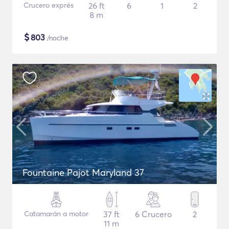
Crucero exprés
26 ft
6
1
2
8 m
$
803
/noche
Fountaine Pajot Maryland 37
Catamarán a motor
37 ft
6 Crucero
2
11 m