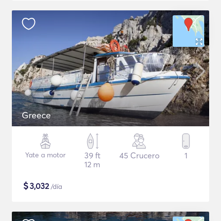
Greece
Yate a motor
39 ft
45 Crucero
1
12 m
$
3,032
/día