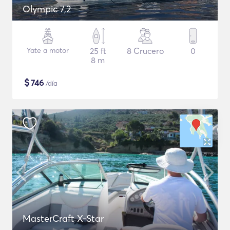
Olympic 7,2
Yate a motor
25 ft
8 Crucero
0
8 m
$
746
/día
MasterCraft X-Star