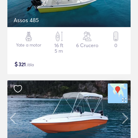
Assos 485
Yate a motor
16 ft
6 Crucero
0
5 m
$
321
/día