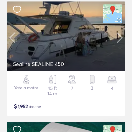
Sealine SEALINE 450
Yate a motor
45 ft
7
3
4
14 m
$
1,952
/noche