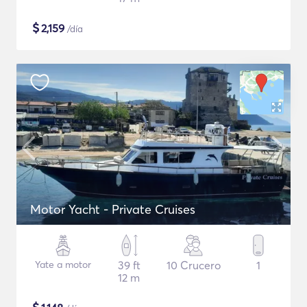
$
2,159
/día
Motor Yacht - Private Cruises
Yate a motor
39 ft
10 Crucero
1
12 m