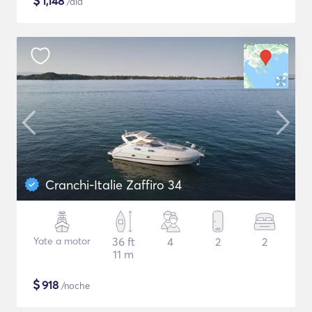
$
1,148
/día
Cranchi-Italie Zaffiro 34
Yate a motor
36 ft
4
2
2
11 m
$
918
/noche