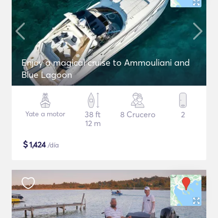
Enjoy a magical cruise to Ammouliani and
Blue Lagoon
Yate a motor
38 ft
8 Crucero
2
12 m
$
1,424
/día