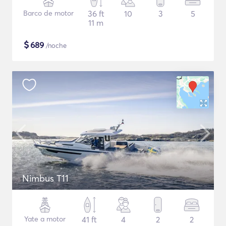
Barco de motor
36 ft
10
3
5
11 m
$
689
/noche
Nimbus T11
Yate a motor
41 ft
4
2
2