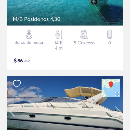
M/B Posidonas 4,30
Barco de motor
14 ft
5 Crucero
0
4 m
$
86
/día