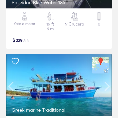
Poseidon Blue Water 185
Yate a motor
19 ft
9 Crucero
0
6 m
$
229
/día
Greek marine Traditional