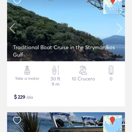
Traditional Boat Cruise in the Strymonikos
Gulf
Yate a motor
30 ft
10 Crucero
0
9 m
$
229
/día