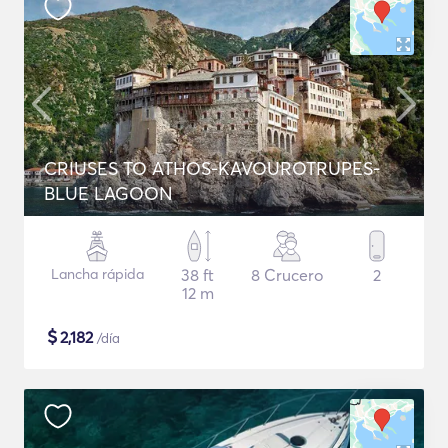
CRIUSES TO ATHOS-KAVOUROTRUPES-
BLUE LAGOON
Lancha rápida
38 ft
8 Crucero
2
12 m
$
2,182
/día