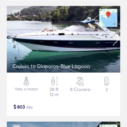
Cruises to Diaporos-Blue Lagoon
Yate a motor
38 ft
8 Crucero
2
12 m
$
803
/día