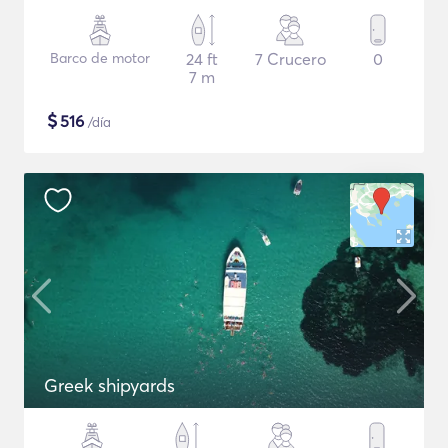
Barco de motor
24 ft
7 Crucero
0
7 m
$
516
/día
Greek shipyards