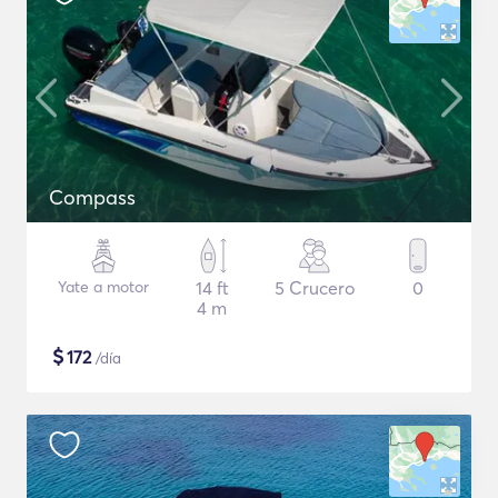
Compass
Yate a motor
14 ft
5 Crucero
0
4 m
$
172
/día