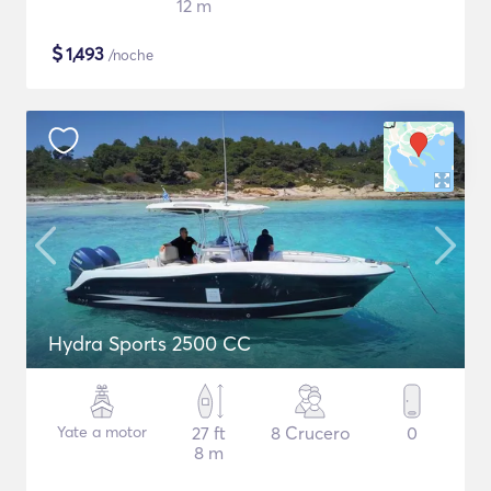
12 m
$
1,493
/noche
Hydra Sports 2500 CC
Yate a motor
27 ft
8 Crucero
0
8 m