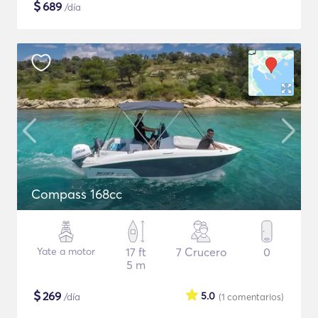
$
689
/día
Compass 168cc
Yate a motor
17 ft
7 Crucero
0
5 m
$
269
5.0
/día
(1
comentarios
)