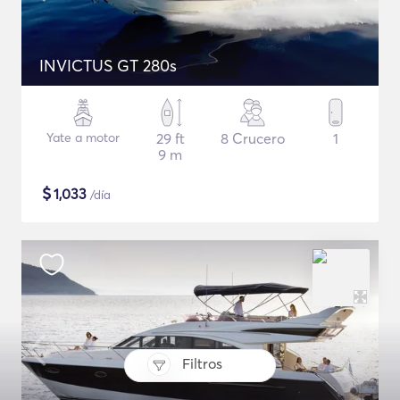
INVICTUS GT 280s
Yate a motor
29 ft
8 Crucero
1
9 m
$
1,033
/día
Filtros