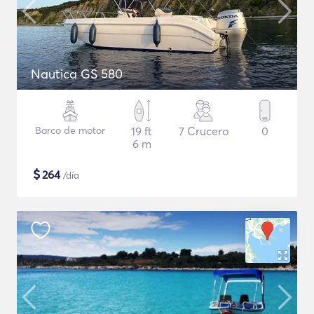
Nautica GS 580
Barco de motor
19 ft
7 Crucero
0
6 m
$
264
/día