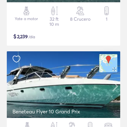
Yate a motor
32 ft
8 Crucero
1
10 m
$
2,239
/día
Beneteau Flyer 10 Grand Prix