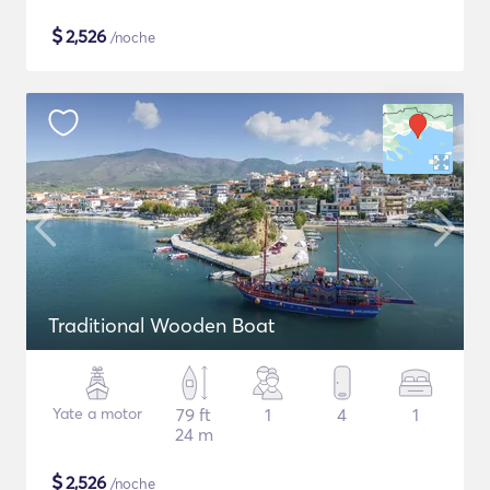
$
2,526
/noche
Traditional Wooden Boat
Yate a motor
79 ft
1
4
1
24 m
$
2,526
/noche