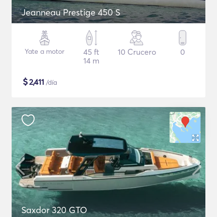
Jeanneau Prestige 450 S
Yate a motor
45 ft
10 Crucero
0
14 m
$
2,411
/día
Saxdor 320 GTO