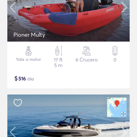
Pioner Multy
Yate a motor
17 ft
6 Crucero
0
5 m
$
516
/día