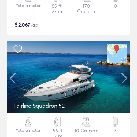
Yate a motor
89 ft
170
0
27 m
Crucero
$
2,067
/día
Fairline Squadron 52
Yate a motor
56 ft
10 Crucero
3
17 m