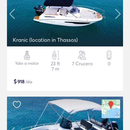
Kranic (location in Thassos)
Yate a motor
23 ft
7 Crucero
0
7 m
$
918
/día