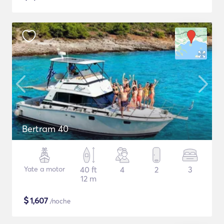
Bertram 40
Yate a motor
40 ft
4
2
3
12 m
$
1,607
/noche