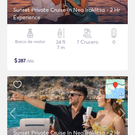
Sunset Private Cruise In Nea Iraklitsa - 2 Hr
Experience
Barco de motor
24 ft
7 Crucero
0
7 m
$
287
/día
Sunset Private Cruise In Nea Iraklitsa - 2 Hr