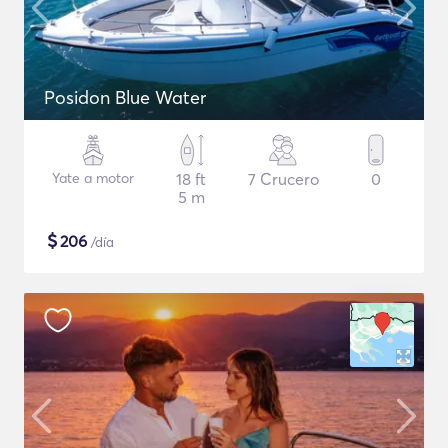
Posidon Blue Water
Yate a motor
18 ft
7 Crucero
0
5 m
$
206
/día