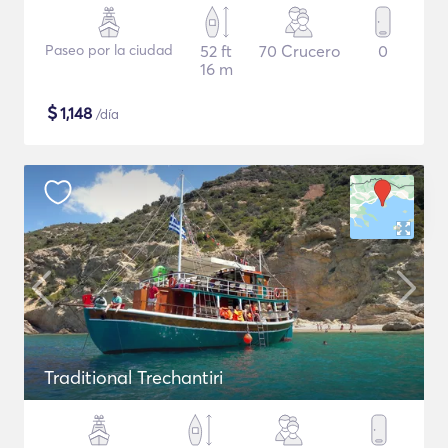
Paseo por la ciudad
52 ft
70 Crucero
0
16 m
$
1,148
/día
Traditional Trechantiri