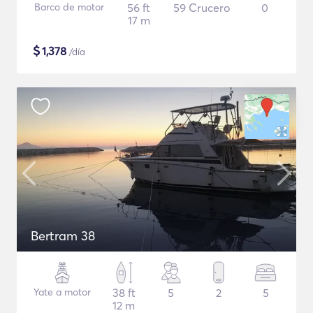
Barco de motor
56 ft
59 Crucero
0
17 m
$
1,378
/día
Bertram 38
Yate a motor
38 ft
5
2
5
12 m