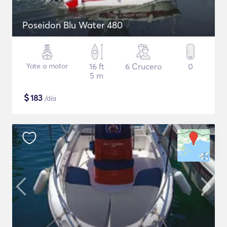
Poseidon Blu Water 480
Yate a motor
16 ft
6 Crucero
0
5 m
$
183
/día