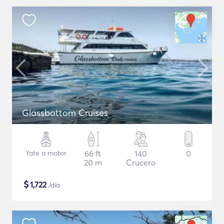
Glassbottom Cruises
Yate a motor
66 ft
140
0
20 m
Crucero
$
1,722
/día