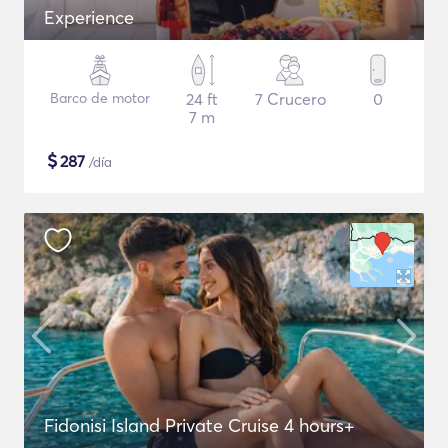
Experience
Barco de motor
24 ft
7 Crucero
0
7 m
$
287
/día
Fidonisi Island Private Cruise 4 hours+