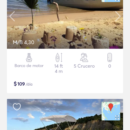
M/B 4,30
Barco de motor
14 ft
5 Crucero
0
4 m
$
109
/día