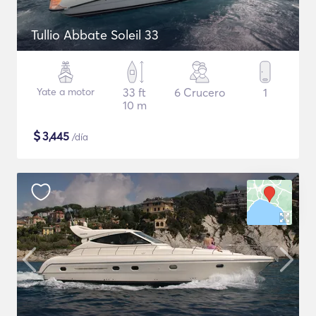
Tullio Abbate Soleil 33
Yate a motor
33 ft
6 Crucero
1
10 m
$
3,445
/día