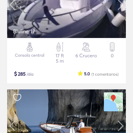
Bluline 17
Consola central
17 ft
6 Crucero
0
5 m
$
285
5.0
/día
(1
comentarios
)