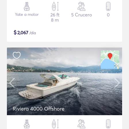
Yate a motor
26 ft
5 Crucero
0
8 m
$
2,067
/día
Riviera 4000 Offshore