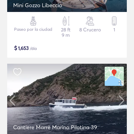
Mini Gozzo Libeccio
Paseo por la ciudad
28 ft
8 Crucero
1
9 m
$
1,653
/día
Cantiere Marrè Marino Pilotina 39