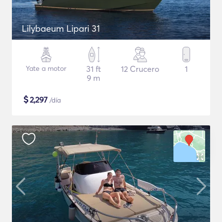
Lilybaeum Lipari 31
Yate a motor
31 ft
12 Crucero
1
9 m
$
2,297
/día