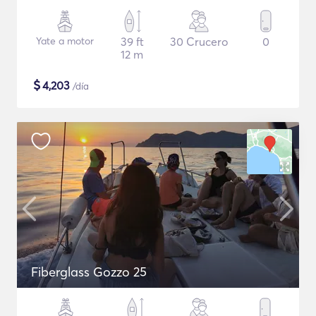
Yate a motor
39 ft
30 Crucero
0
12 m
$
4,203
/día
Fiberglass Gozzo 25