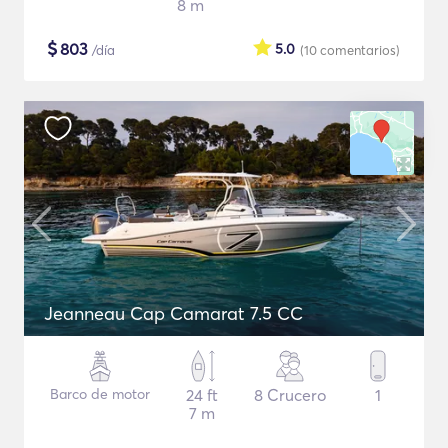
8 m
$
803
5.0
/día
(10
comentarios
)
Jeanneau Cap Camarat 7.5 CC
Barco de motor
24 ft
8 Crucero
1
7 m