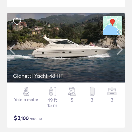
Gianetti Yacht 48 HT
Yate a motor
49 ft
5
3
3
15 m
$
3,100
/noche