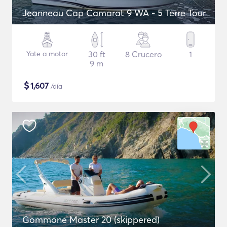
Jeanneau Cap Camarat 9 WA - 5 Terre Tour
Yate a motor
30 ft
8 Crucero
1
9 m
$
1,607
/día
Gommone Master 20 (skippered)