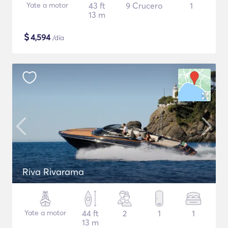
Yate a motor
43 ft
9 Crucero
1
13 m
$
4,594
/día
Riva Rivarama
Yate a motor
44 ft
2
1
1
13 m