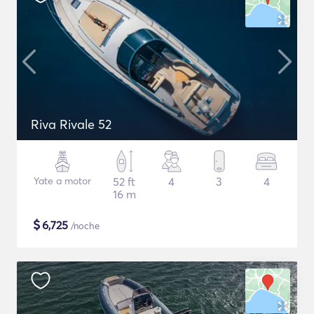
Riva Rivale 52
Yate a motor
52 ft
4
3
4
16 m
$
6,725
/noche