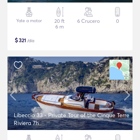
Yate a motor
20 ft
6 Crucero
0
6 m
$
321
/día
Libeccio 33 - Private Tour of the Cinque Terre
Riviera 7h