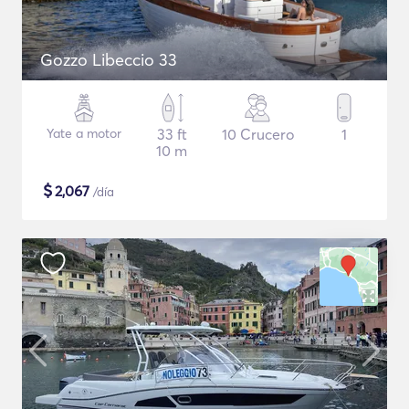
Gozzo Libeccio 33
Yate a motor
33 ft
10 Crucero
1
10 m
$
2,067
/día