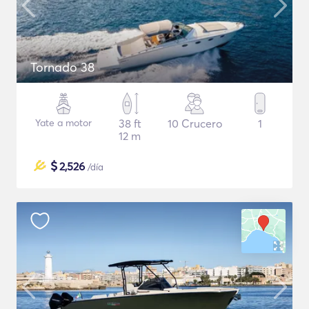
Tornado 38
Yate a motor
38 ft
10 Crucero
1
12 m
$
2,526
/día