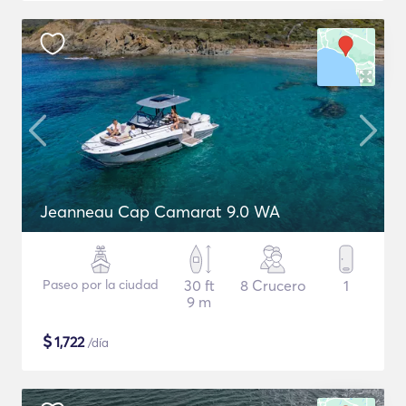
Jeanneau Cap Camarat 9.0 WA
Paseo por la ciudad
30 ft
8 Crucero
1
9 m
$
1,722
/día