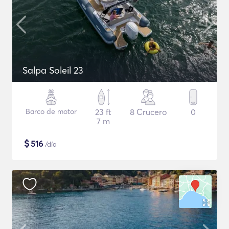
Salpa Soleil 23
Barco de motor
23 ft
8 Crucero
0
7 m
$
516
/día