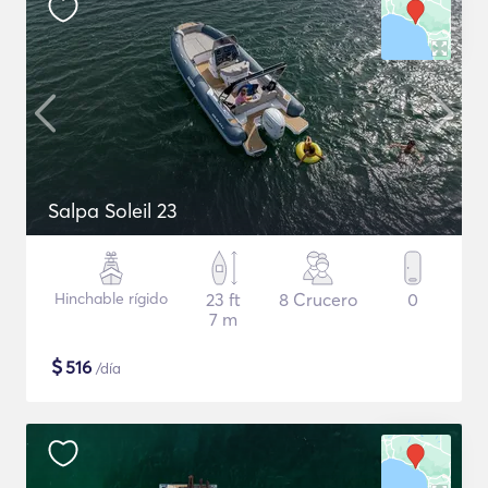
Salpa Soleil 23
Hinchable rígido
23 ft
8 Crucero
0
7 m
$
516
/día