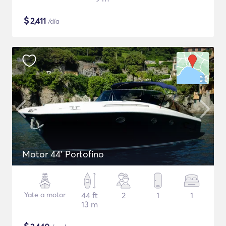
$
2,411
/día
Motor 44' Portofino
Yate a motor
44 ft
2
1
1
13 m