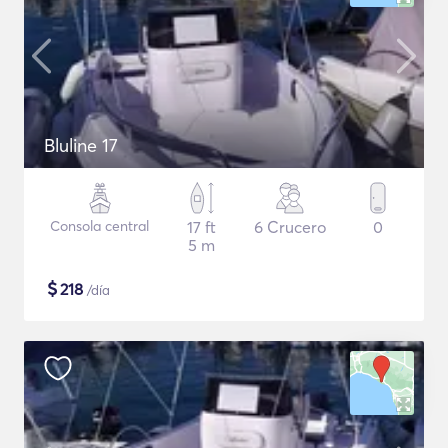
Bluline 17
Consola central
17 ft
6 Crucero
0
5 m
$
218
/día