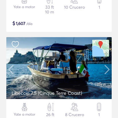
Yate a motor
33 ft
10 Crucero
1
10 m
$
1,607
/día
Libeccio 7.5 (Cinque Terre Coast)
Yate a motor
26 ft
8 Crucero
1