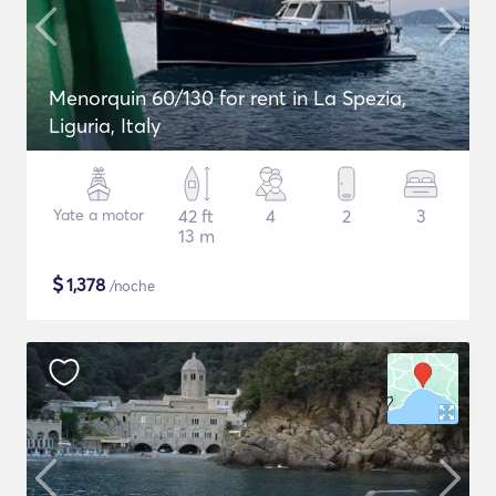
Menorquin 60/130 for rent in La Spezia,
Liguria, Italy
Yate a motor
42 ft
4
2
3
13 m
$
1,378
/noche