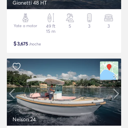
Gianetti 48 HT
Yate a motor
49 ft
5
3
3
15 m
$
3,675
/noche
Nelson 24