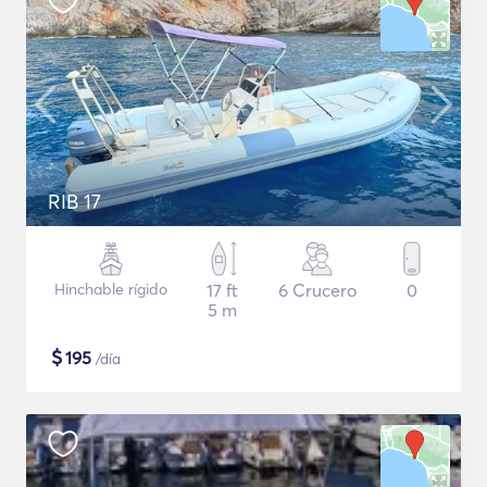
RIB 17
Hinchable rígido
17 ft
6 Crucero
0
5 m
$
195
/día