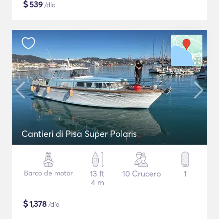
$
539
/día
Cantieri di Pisa Super Polaris
Barco de motor
13 ft
10 Crucero
1
4 m
$
1,378
/día