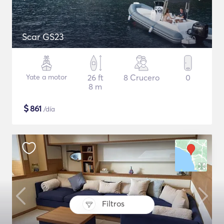
Scar GS23
Yate a motor
26 ft
8 Crucero
0
8 m
$
861
/día
Filtros