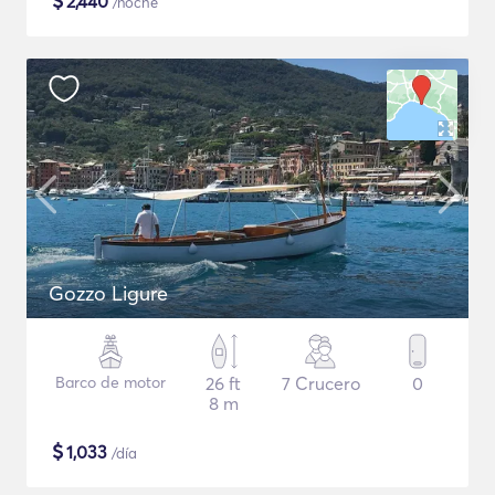
$
2,440
/noche
Gozzo Ligure
Barco de motor
26 ft
7 Crucero
0
8 m
$
1,033
/día