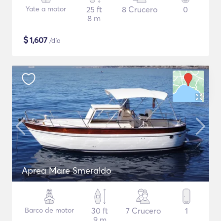
Yate a motor
25 ft
8 Crucero
0
8 m
$
1,607
/día
Aprea Mare Smeraldo
Barco de motor
30 ft
7 Crucero
1
9 m