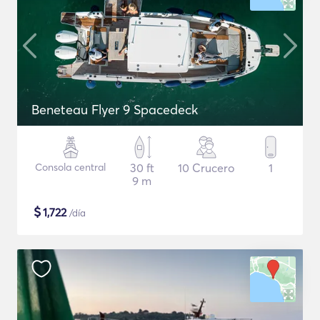
Beneteau Flyer 9 Spacedeck
Consola central
30 ft
10 Crucero
1
9 m
$
1,722
/día