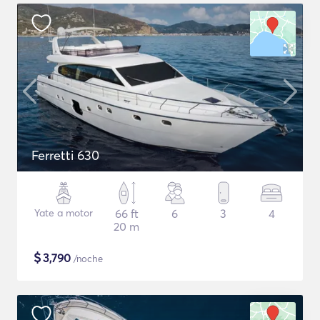
Ferretti 630
Yate a motor
66 ft
6
3
4
20 m
$
3,790
/noche