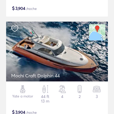
$
3,904
/noche
Mochi Craft Dolphin 44
Yate a motor
44 ft
4
2
3
13 m
$
3,904
/noche