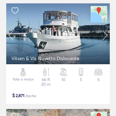
Vitsen & Vis Navetta Dislocante
Yate a motor
66 ft
10
5
5
20 m
$
2,871
/noche