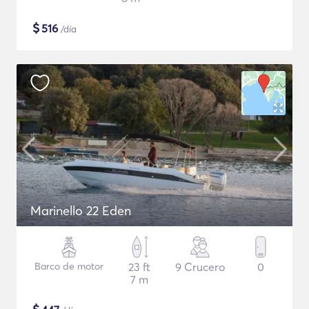
$
516
/día
Marinello 22 Eden
Barco de motor
23 ft
9 Crucero
0
7 m