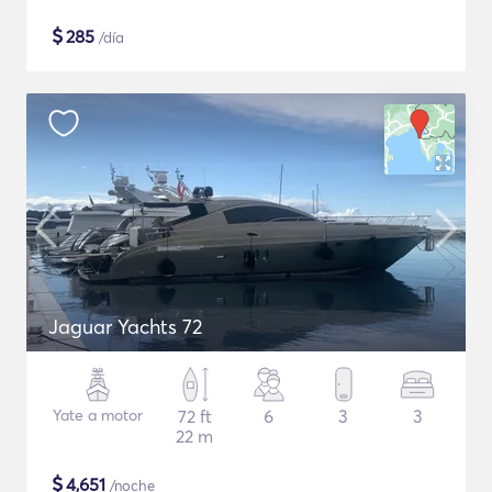
$
285
/día
Jaguar Yachts 72
Yate a motor
72 ft
6
3
3
22 m
$
4,651
/noche