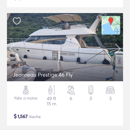
Jeanneau Prestige 46 Fly
Yate a motor
49 ft
6
3
3
15 m
$
1,567
/noche