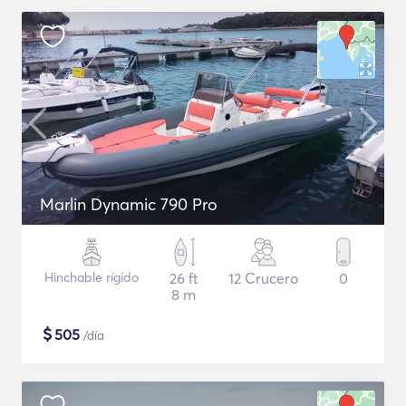
Marlin Dynamic 790 Pro
Hinchable rígido
26 ft
12 Crucero
0
8 m
$
505
/día