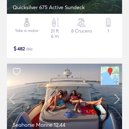
Quicksilver 675 Active Sundeck
Yate a motor
21 ft
8 Crucero
1
6 m
$
482
/día
Seahorse Marine 12.44