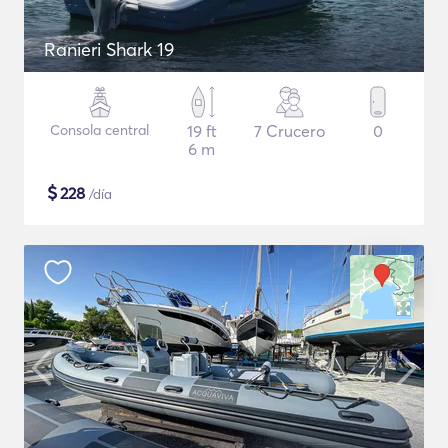
Ranieri Shark 19
Consola central
19 ft
7 Crucero
0
6 m
$
228
/día