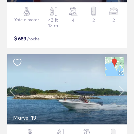
Yate a motor
43 ft
4
2
2
13 m
$
689
/noche
Marvel 19