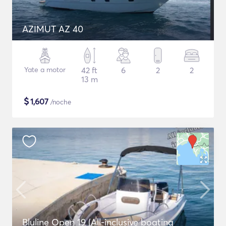
AZIMUT AZ 40
Yate a motor
42 ft
6
2
2
13 m
$
1,607
/noche
Bluline Open 19 (All-inclusive boating