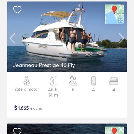
Jeanneau Prestige 46 Fly
Yate a motor
46 ft
6
4
4
14 m
$
1,665
/noche