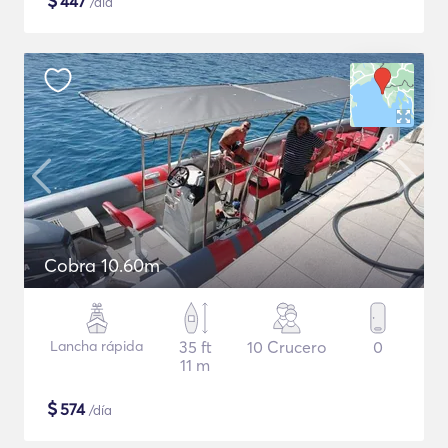
$
447
/día
Cobra 10.60m
Lancha rápida
35 ft
10 Crucero
0
11 m
$
574
/día