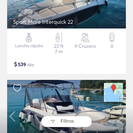
Sport Mare Interquick 22
Lancha rápida
23 ft
9 Crucero
0
7 m
$
539
/día
Filtros