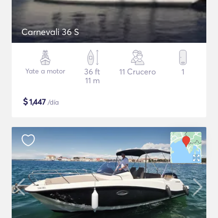
Carnevali 36 S
Yate a motor
36 ft
11 Crucero
1
11 m
$
1,447
/día