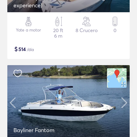
experience)
Yate a motor
20 ft
8 Crucero
0
6 m
$
514
/día
Bayliner Fantom