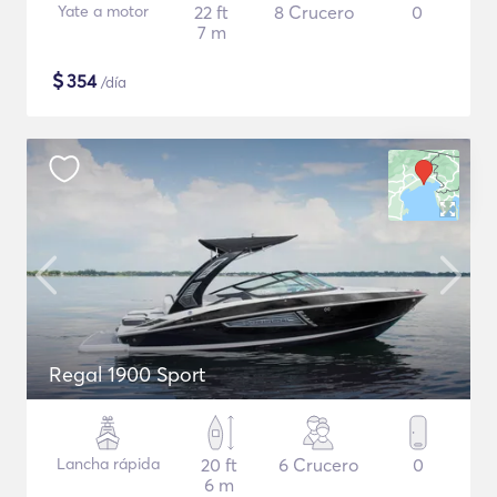
Yate a motor
22 ft
8 Crucero
0
7 m
$
354
/día
Regal 1900 Sport
Lancha rápida
20 ft
6 Crucero
0
6 m