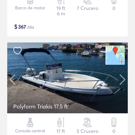
Barco de motor
19 ft
7 Crucero
0
6 m
$
367
/día
Polyform Triakis 17.5 ft'
Consola central
17 ft
5 Crucero
0