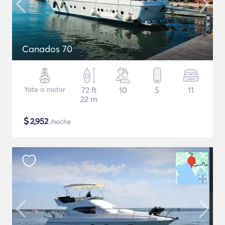
Canados 70
Yate a motor
72 ft
10
5
11
22 m
$
2,952
/noche