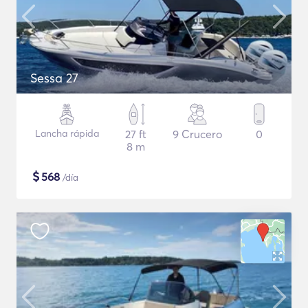
Sessa 27
Lancha rápida
27 ft
9 Crucero
0
8 m
$
568
/día