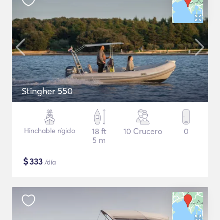
Stingher 550
Hinchable rígido
18 ft
10 Crucero
0
5 m
$
333
/día