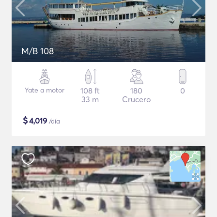
M/B 108
Yate a motor
108 ft
180
0
33 m
Crucero
$
4,019
/día