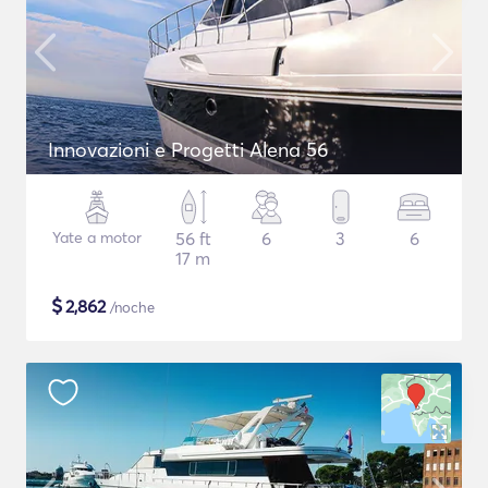
Innovazioni e Progetti Alena 56
Yate a motor
56 ft
6
3
6
17 m
$
2,862
/noche