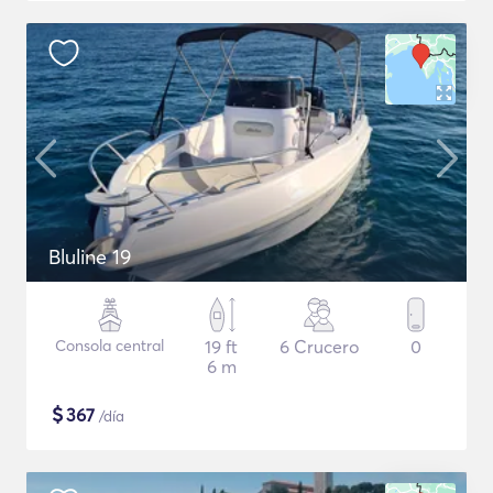
Bluline 19
Consola central
19 ft
6 Crucero
0
6 m
$
367
/día