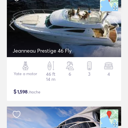
Jeanneau Prestige 46 Fly
Yate a motor
46 ft
6
3
4
14 m
$
1,598
/noche