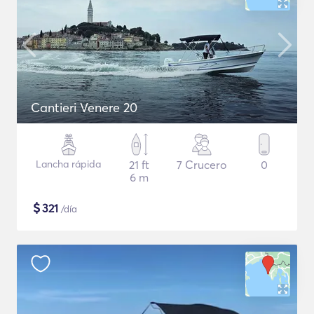
Cantieri Venere 20
Lancha rápida
21 ft
7 Crucero
0
6 m
$
321
/día