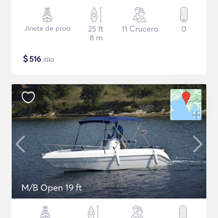
Jinete de proa
25 ft
11 Crucero
0
8 m
$
516
/día
M/B Open 19 ft