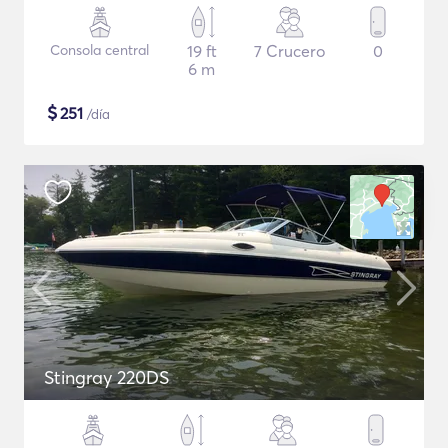
Consola central
19 ft
7 Crucero
0
6 m
$
251
/día
Stingray 220DS