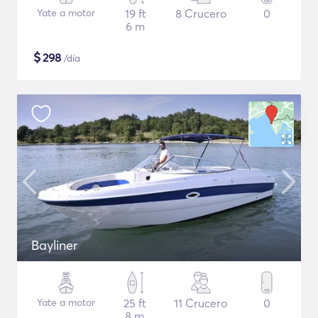
Yate a motor
19 ft
8 Crucero
0
6 m
$
298
/día
Bayliner
Yate a motor
25 ft
11 Crucero
0
8 m