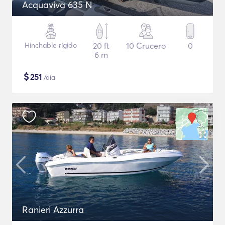
Acquaviva 635 N
Hinchable rígido
20 ft
10 Crucero
0
6 m
$
251
/día
Ranieri Azzurra