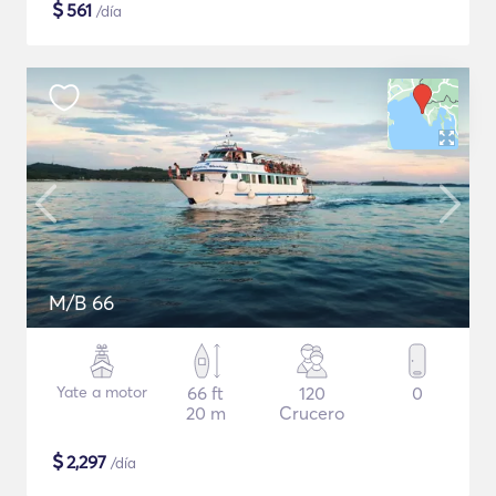
$
561
/día
M/B 66
Yate a motor
66 ft
120
0
20 m
Crucero
$
2,297
/día