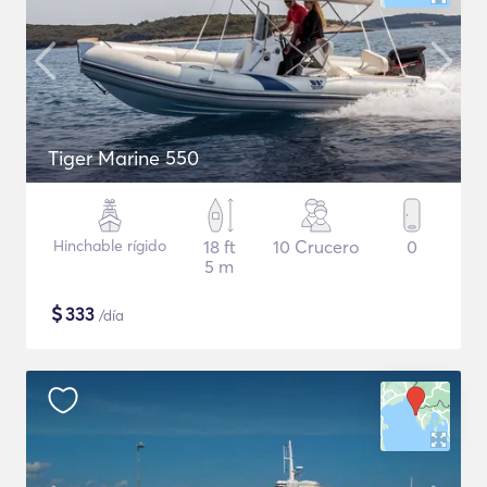
Tiger Marine 550
Hinchable rígido
18 ft
10 Crucero
0
5 m
$
333
/día