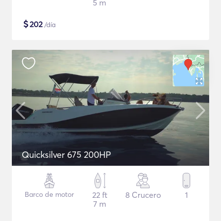
5 m
$
202
/día
Quicksilver 675 200HP
Barco de motor
22 ft
8 Crucero
1
7 m