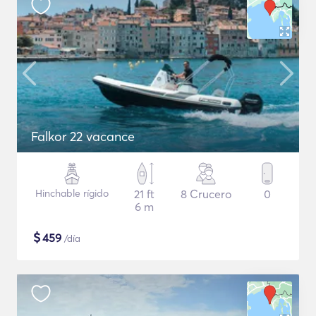
Falkor 22 vacance
Hinchable rígido
21 ft
8 Crucero
0
6 m
$
459
/día