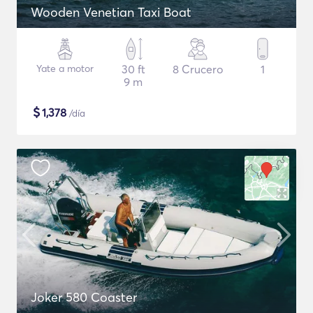
Wooden Venetian Taxi Boat
Yate a motor
30 ft
8 Crucero
1
9 m
$
1,378
/día
Joker 580 Coaster