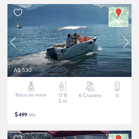
AS 530
Barco de motor
17 ft
6 Crucero
0
5 m
$
499
/día