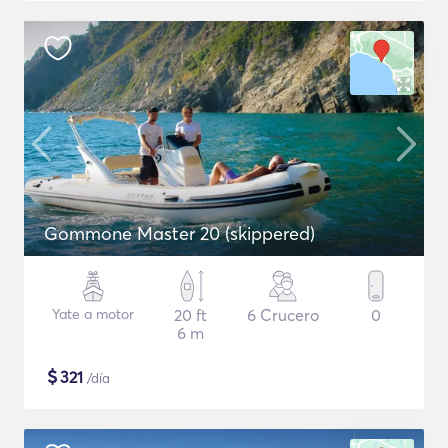
Gommone Master 20 (skippered)
Yate a motor
20 ft
6 Crucero
0
6 m
$
321
/día