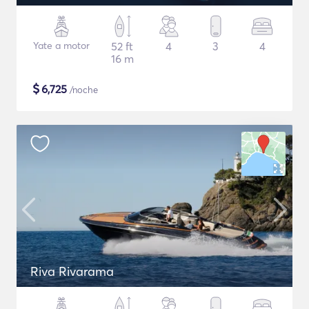
Yate a motor
52 ft
4
3
4
16 m
$
6,725
/noche
Riva Rivarama