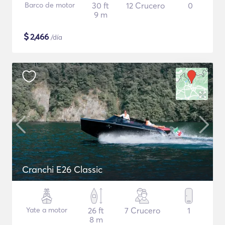
Barco de motor
30 ft
12 Crucero
0
9 m
$
2,466
/día
Cranchi E26 Classic
Yate a motor
26 ft
7 Crucero
1
8 m