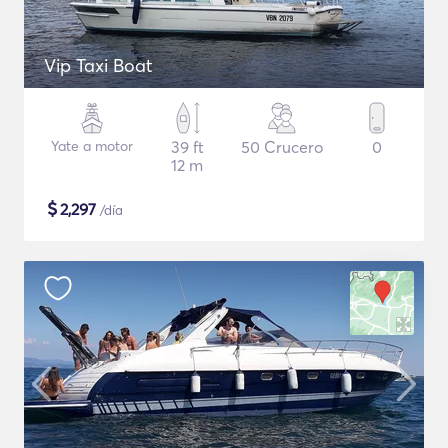
Vip Taxi Boat
Yate a motor
39 ft
50 Crucero
0
12 m
$
2,297
/día