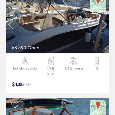
AS 590 Open
Lancha rápida
19 ft
8 Crucero
0
6 m
$
1,383
/día