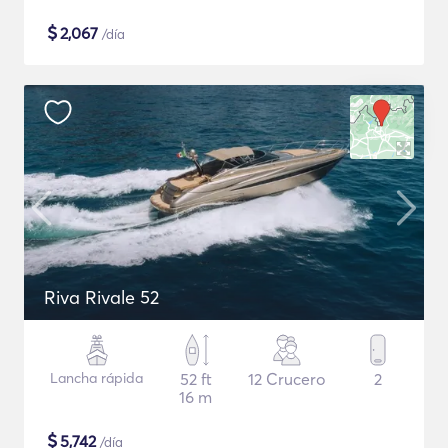
$
2,067
/día
Riva Rivale 52
Lancha rápida
52 ft
12 Crucero
2
16 m
$
5,742
/día