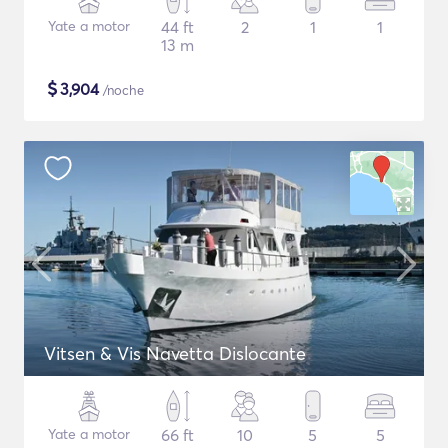
Yate a motor
44 ft
2
1
1
13 m
$
3,904
/noche
Vitsen & Vis Navetta Dislocante
Yate a motor
66 ft
10
5
5