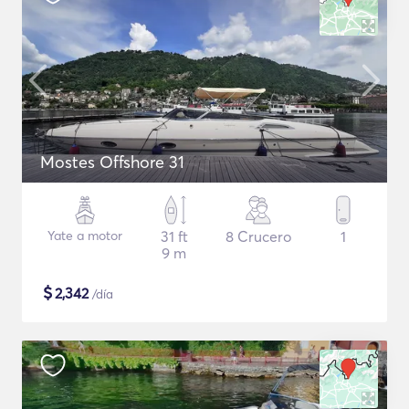
Mostes Offshore 31
Yate a motor
31 ft
8 Crucero
1
9 m
$
2,342
/día