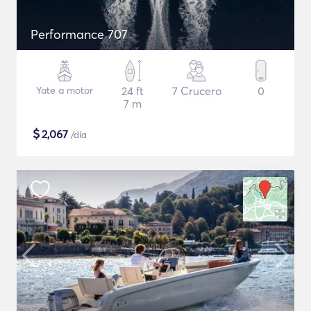
Performance 707
Yate a motor
24 ft
7 Crucero
0
7 m
$
2,067
/día