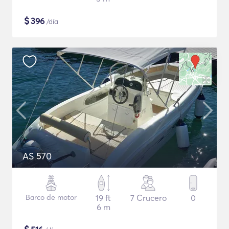
$
396
/día
AS 570
Barco de motor
19 ft
7 Crucero
0
6 m