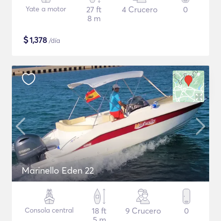
Yate a motor
27 ft
4 Crucero
0
8 m
$
1,378
/día
Marinello Eden 22
Consola central
18 ft
9 Crucero
0
5 m