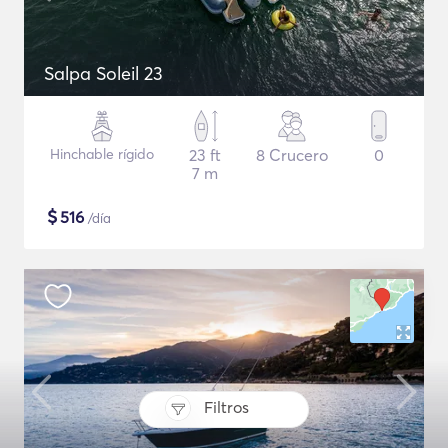
Salpa Soleil 23
Hinchable rígido
23 ft
8 Crucero
0
7 m
$
516
/día
Filtros