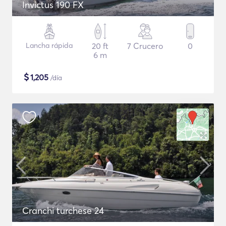
Invictus 190 FX
Lancha rápida
20 ft
7 Crucero
0
6 m
$
1,205
/día
Cranchi turchese 24