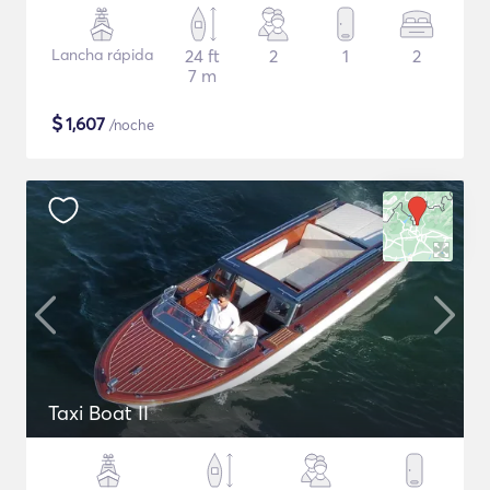
Lancha rápida
24 ft
2
1
2
7 m
$
1,607
/noche
Taxi Boat II