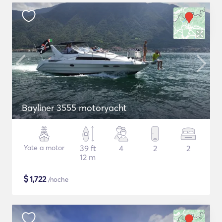
Bayliner 3555 motoryacht
Yate a motor
39 ft
4
2
2
12 m
$
1,722
/noche