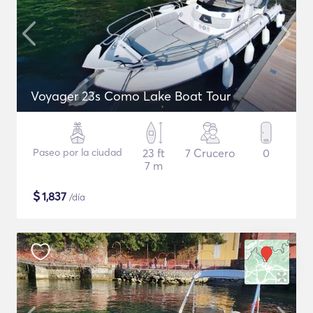
Voyager 23s Como Lake Boat Tour
Paseo por la ciudad
23 ft
7 Crucero
0
7 m
$
1,837
/día