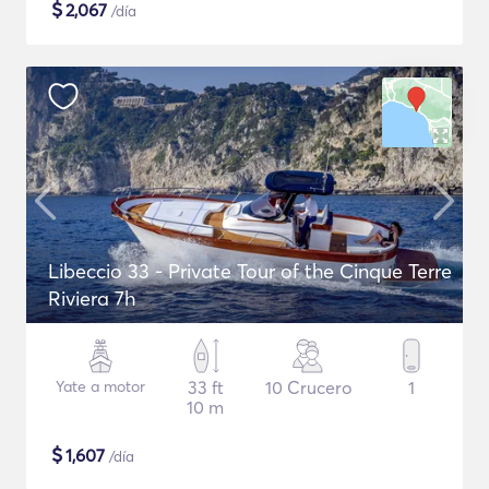
$
2,067
/día
Libeccio 33 - Private Tour of the Cinque Terre
Riviera 7h
Yate a motor
33 ft
10 Crucero
1
10 m
$
1,607
/día