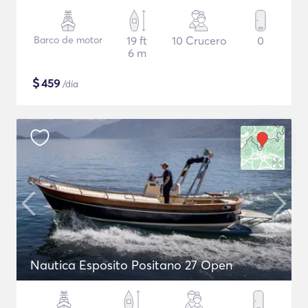
Barco de motor
19 ft
10 Crucero
0
6 m
$
459
/día
Nautica Esposito Positano 27 Open