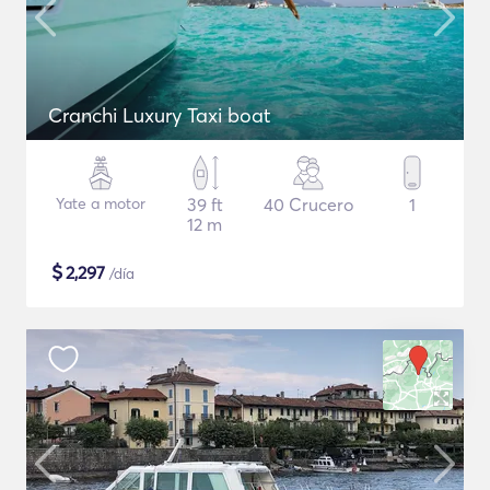
Cranchi Luxury Taxi boat
Yate a motor
39 ft
40 Crucero
1
12 m
$
2,297
/día