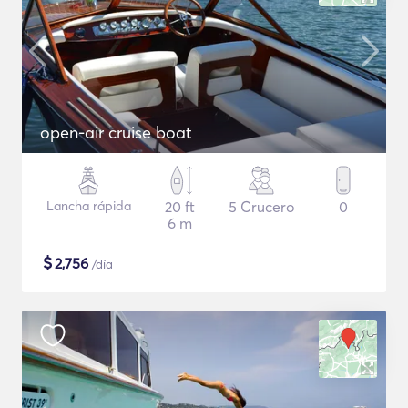
open-air cruise boat
Lancha rápida
20 ft
5 Crucero
0
6 m
$
2,756
/día