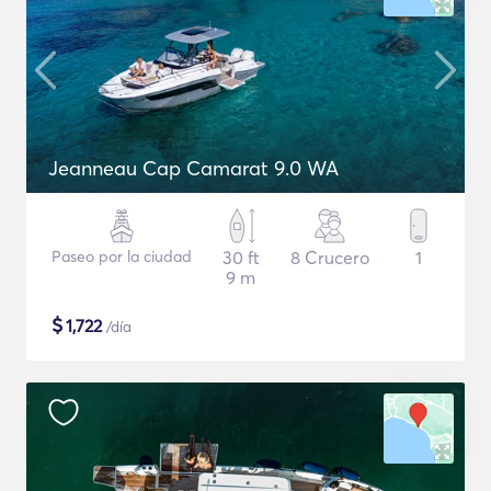
Jeanneau Cap Camarat 9.0 WA
Paseo por la ciudad
30 ft
8 Crucero
1
9 m
$
1,722
/día