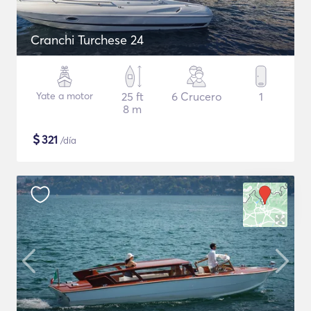
Cranchi Turchese 24
Yate a motor
25 ft
6 Crucero
1
8 m
$
321
/día