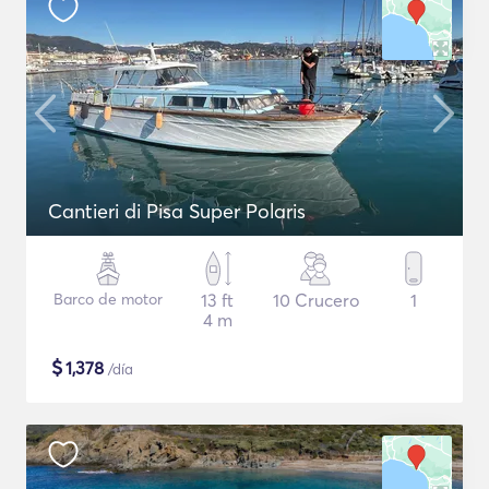
Cantieri di Pisa Super Polaris
Barco de motor
13 ft
10 Crucero
1
4 m
$
1,378
/día