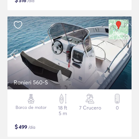
$
516
/día
Ranieri 560-S
Barco de motor
18 ft
7 Crucero
0
5 m
$
499
/día