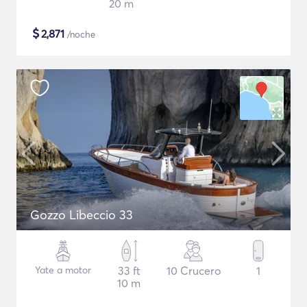
20 m
$
2,871
/noche
Gozzo Libeccio 33
Yate a motor
33 ft
10 Crucero
1
10 m