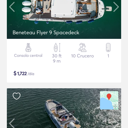
Beneteau Flyer 9 Spacedeck
Consola central
30 ft
10 Crucero
1
9 m
$
1,722
/día