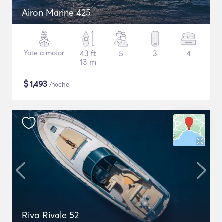
Airon Marine 425
Yate a motor
43 ft
5
3
4
13 m
$
1,493
/noche
Riva Rivale 52