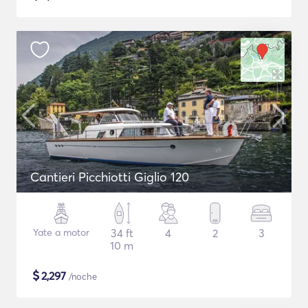
Cantieri Picchiotti Giglio 120
Yate a motor
34 ft
4
2
3
10 m
$
2,297
/noche