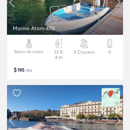
Marino Atom 450
Barco de motor
13 ft
5 Crucero
0
4 m
$
195
/día