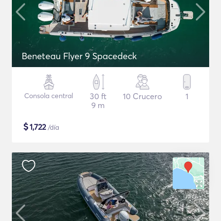
Beneteau Flyer 9 Spacedeck
Consola central
30 ft
10 Crucero
1
9 m
$
1,722
/día