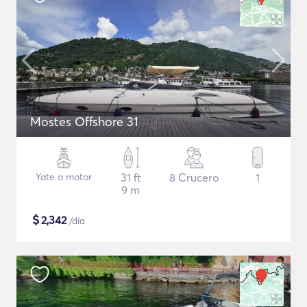
Mostes Offshore 31
Yate a motor
31 ft
8 Crucero
1
9 m
$
2,342
/día