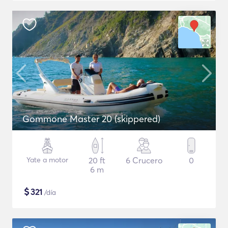
Gommone Master 20 (skippered)
Yate a motor
20 ft
6 Crucero
0
6 m
$
321
/día