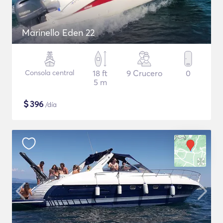
Marinello Eden 22
Consola central
18 ft
9 Crucero
0
5 m
$
396
/día