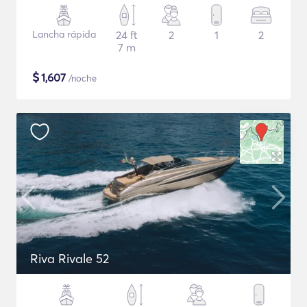
Lancha rápida
24 ft
2
1
2
7 m
$
1,607
/noche
Riva Rivale 52