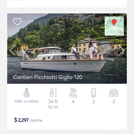
Cantieri Picchiotti Giglio 120
Yate a motor
34 ft
4
2
3
10 m
$
2,297
/noche