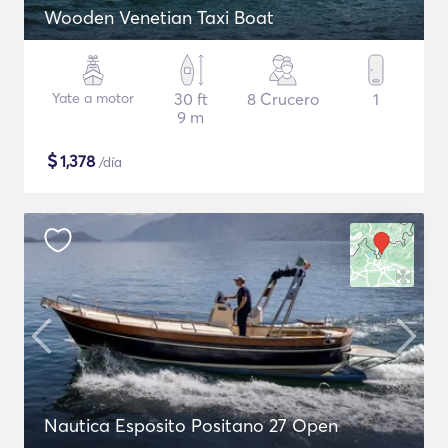
Wooden Venetian Taxi Boat
Yate a motor
30 ft
8 Crucero
1
9 m
$
1,378
/día
Nautica Esposito Positano 27 Open