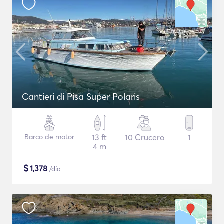
Cantieri di Pisa Super Polaris
Barco de motor
13 ft
10 Crucero
1
4 m
$
1,378
/día