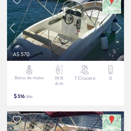
AS 570
Barco de motor
19 ft
7 Crucero
0
6 m
$
516
/día