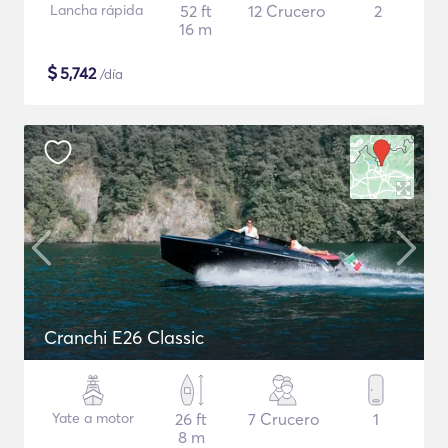
Lancha rápida
52 ft
12 Crucero
2
16 m
$
5,742
/día
Cranchi E26 Classic
Yate a motor
26 ft
7 Crucero
1
8 m