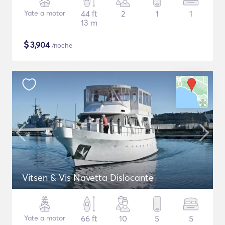
Yate a motor
44 ft
2
1
1
13 m
$
3,904
/noche
Vitsen & Vis Navetta Dislocante
Yate a motor
66 ft
10
5
5