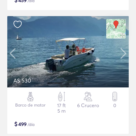
$
459
/día
AS 530
Barco de motor
17 ft
6 Crucero
0
5 m
$
499
/día