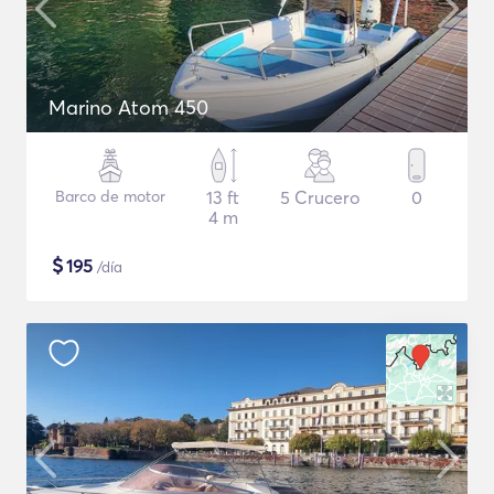
Marino Atom 450
Barco de motor
13 ft
5 Crucero
0
4 m
$
195
/día