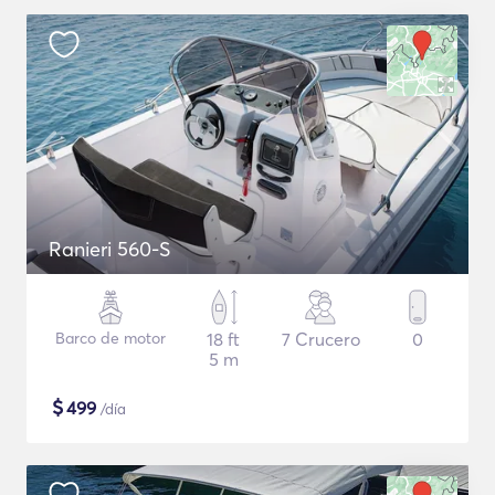
Ranieri 560-S
Barco de motor
18 ft
7 Crucero
0
5 m
$
499
/día