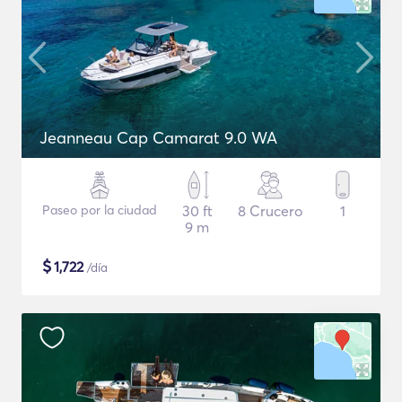
Jeanneau Cap Camarat 9.0 WA
Paseo por la ciudad
30 ft
8 Crucero
1
9 m
$
1,722
/día