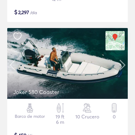
$
2,297
/día
Joker 580 Coaster
Barco de motor
19 ft
10 Crucero
0
6 m