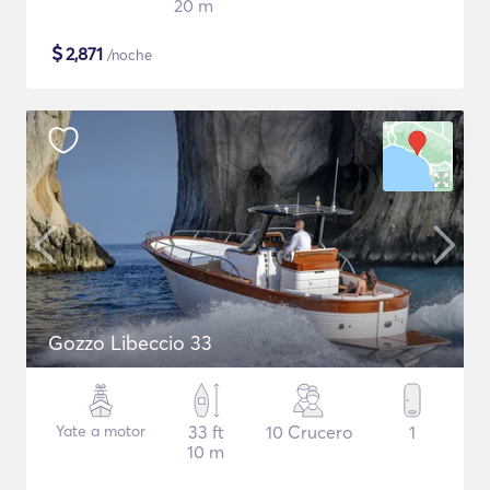
20 m
$
2,871
/noche
Gozzo Libeccio 33
Yate a motor
33 ft
10 Crucero
1
10 m