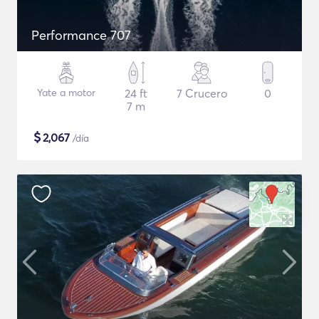
Performance 707
Yate a motor
24 ft
7 Crucero
0
7 m
$
2,067
/día