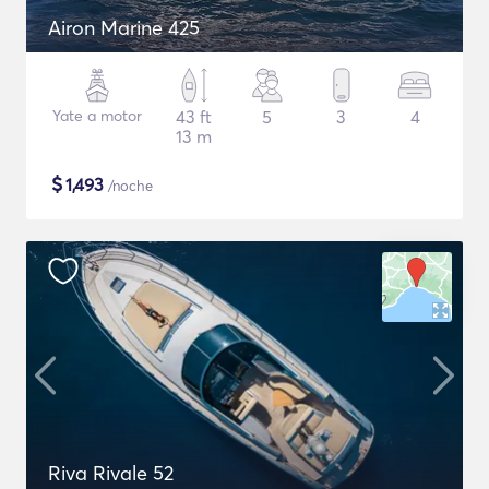
Airon Marine 425
Yate a motor
43 ft
5
3
4
13 m
$
1,493
/noche
Riva Rivale 52