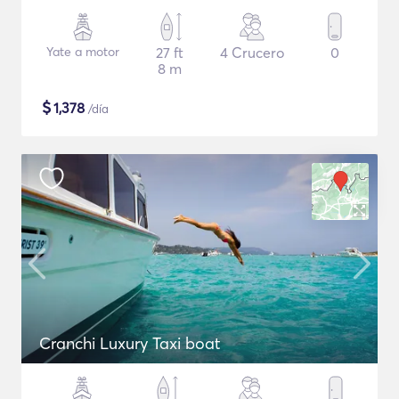
Yate a motor
27 ft
4 Crucero
0
8 m
$
1,378
/día
Cranchi Luxury Taxi boat