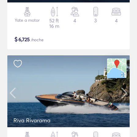
Yate a motor
52 ft
4
3
4
16 m
$
6,725
/noche
Riva Rivarama