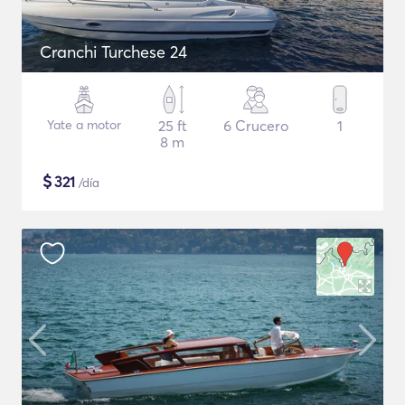
Cranchi Turchese 24
Yate a motor
25 ft
6 Crucero
1
8 m
$
321
/día