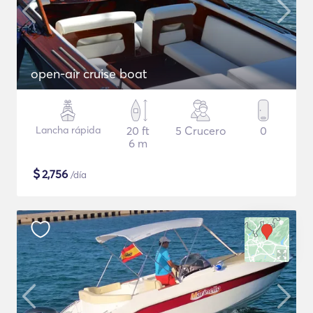
open-air cruise boat
Lancha rápida
20 ft
5 Crucero
0
6 m
$
2,756
/día