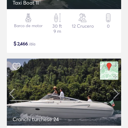
Taxi Boat II
Barco de motor
30 ft
12 Crucero
0
9 m
$
2,466
/día
Cranchi turchese 24