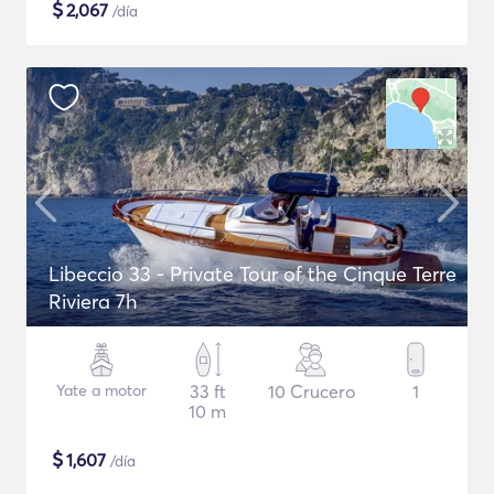
$
2,067
/día
Libeccio 33 - Private Tour of the Cinque Terre
Riviera 7h
Yate a motor
33 ft
10 Crucero
1
10 m
$
1,607
/día