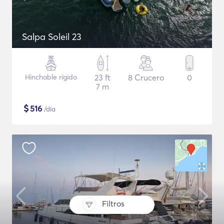
Salpa Soleil 23
Hinchable rígido
23 ft
8 Crucero
0
7 m
$
516
/día
Filtros