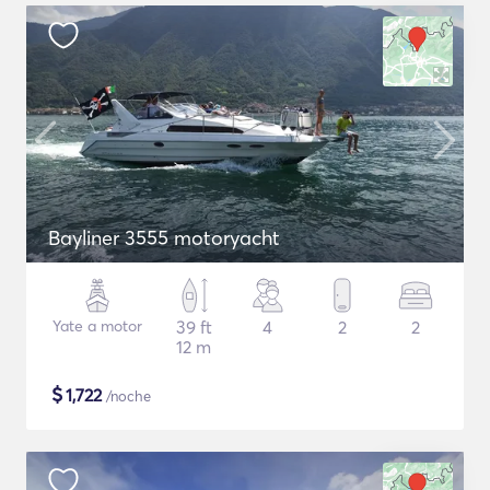
Bayliner 3555 motoryacht
Yate a motor
39 ft
4
2
2
12 m
$
1,722
/noche