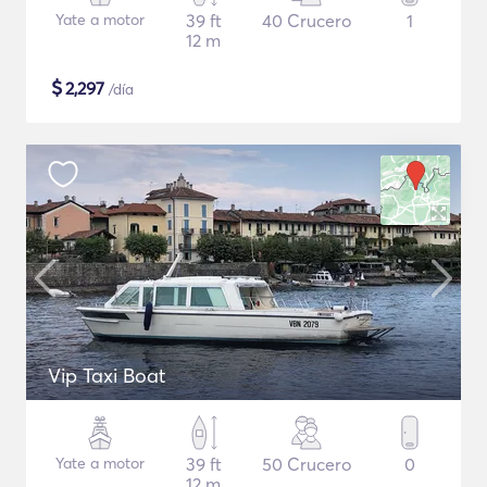
Yate a motor
39 ft
40 Crucero
1
12 m
$
2,297
/día
Vip Taxi Boat
Yate a motor
39 ft
50 Crucero
0
12 m