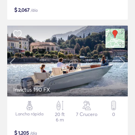
$
2,067
/día
Invictus 190 FX
Lancha rápida
20 ft
7 Crucero
0
6 m
$
1,205
/día