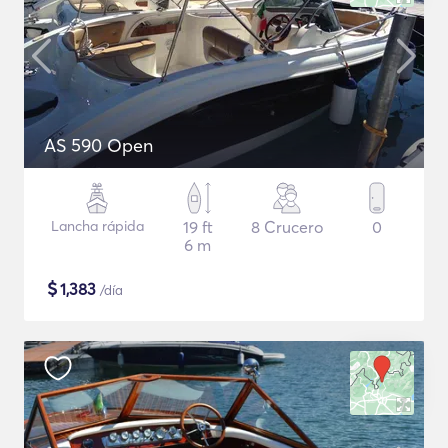
AS 590 Open
Lancha rápida
19 ft
8 Crucero
0
6 m
$
1,383
/día