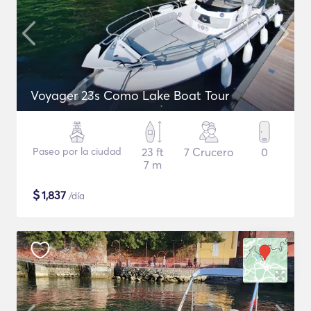
Voyager 23s Como Lake Boat Tour
Paseo por la ciudad
23 ft
7 Crucero
0
7 m
$
1,837
/día