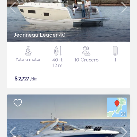
Jeanneau Leader 40
Yate a motor
40 ft
10 Crucero
1
12 m
$
2,727
/día