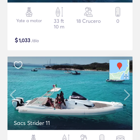
Yate a motor
33 ft
18 Crucero
0
10 m
$
1,033
/día
Sacs Strider 11