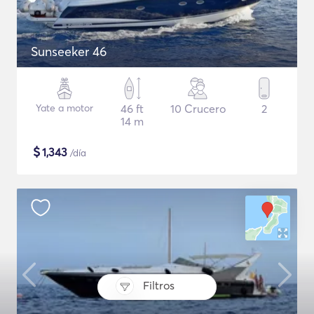
Sunseeker 46
Yate a motor
46 ft
10 Crucero
2
14 m
$
1,343
/día
Filtros