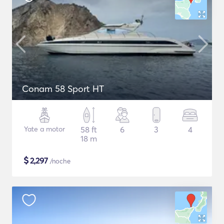
Conam 58 Sport HT
Yate a motor
58 ft
6
3
4
18 m
$
2,297
/noche