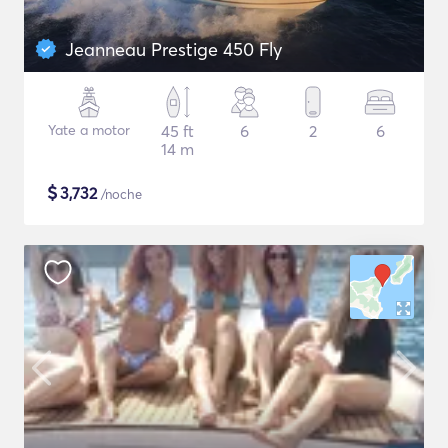
Jeanneau Prestige 450 Fly
Yate a motor
45 ft
6
2
6
14 m
$
3,732
/noche