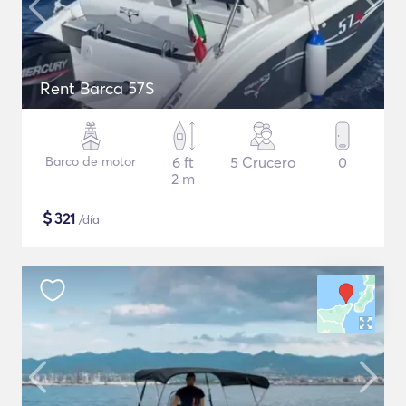
Rent Barca 57S
Barco de motor
6 ft
5 Crucero
0
2 m
$
321
/día