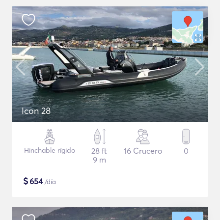
Icon 28
Hinchable rígido
28 ft
16 Crucero
0
9 m
$
654
/día