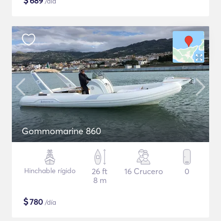
$
689
/día
Gommomarine 860
Hinchable rígido
26 ft
16 Crucero
0
8 m
$
780
/día