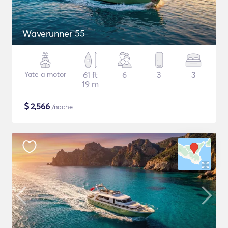
Waverunner 55
Yate a motor
61 ft
6
3
3
19 m
$
2,566
/noche