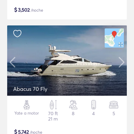
$
3,502
/noche
Abacus 70 Fly
Yate a motor
70 ft
8
4
5
21 m
$
5,742
/noche