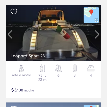
Leopard Sport 23
Yate a motor
75 ft
6
3
4
23 m
$
3,100
/noche