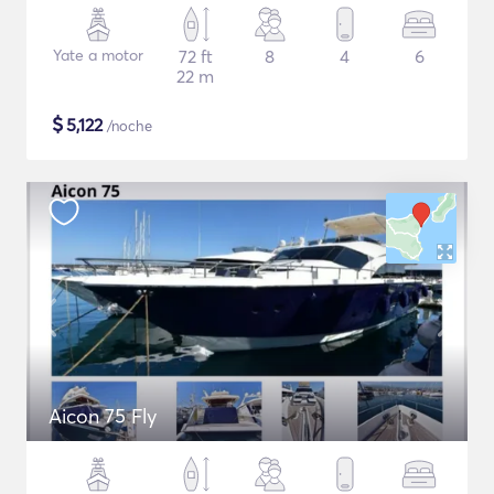
Yate a motor
72 ft
8
4
6
22 m
$
5,122
/noche
Aicon 75 Fly