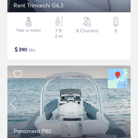
Rent Trimarchi G6.3
Yate a motor
7 ft
8 Crucero
0
2 m
$
390
/día
Panamera P80