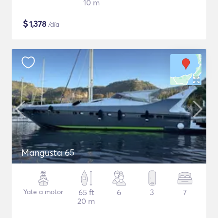
10 m
$
1,378
/día
Mangusta 65
Yate a motor
65 ft
6
3
7
20 m