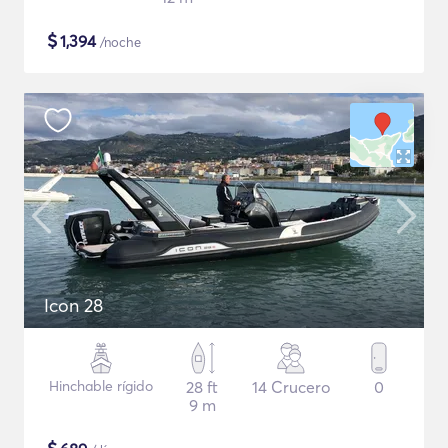
$
1,394
/noche
Icon 28
Hinchable rígido
28 ft
14 Crucero
0
9 m