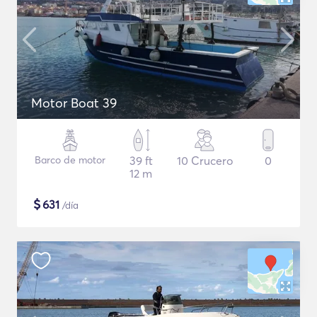
Motor Boat 39
Barco de motor
39 ft
10 Crucero
0
12 m
$
631
/día