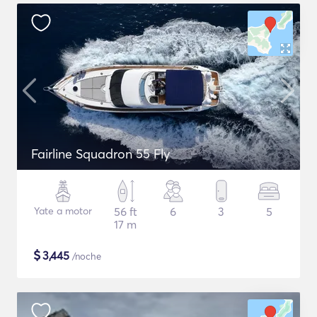
Fairline Squadron 55 Fly
Yate a motor
56 ft
6
3
5
17 m
$
3,445
/noche