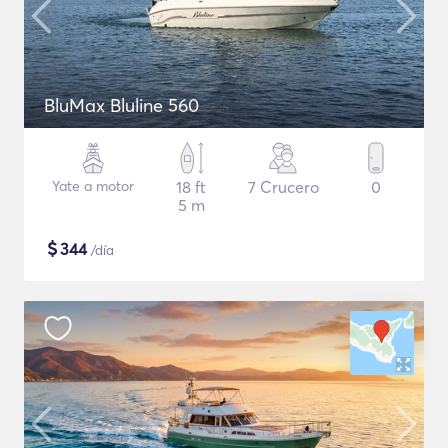
BluMax Bluline 560
Yate a motor
18 ft
7 Crucero
0
5 m
$
344
/día