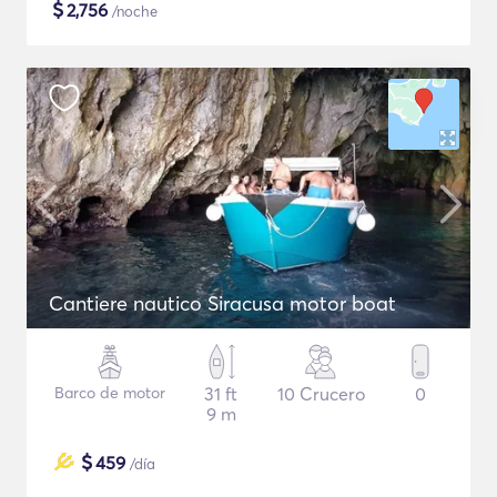
$
2,756
/noche
Cantiere nautico Siracusa motor boat
Barco de motor
31 ft
10 Crucero
0
9 m
$
459
/día