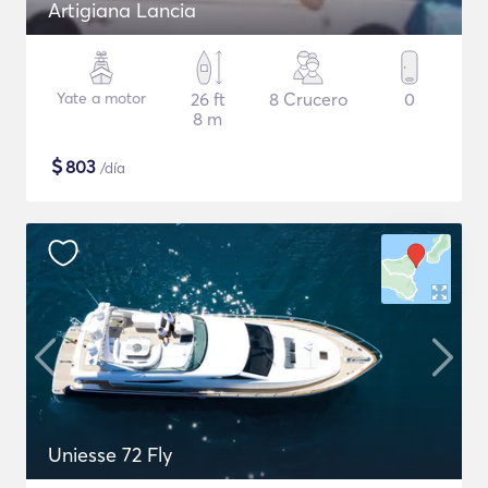
Artigiana Lancia
Yate a motor
26 ft
8 Crucero
0
8 m
$
803
/día
Uniesse 72 Fly