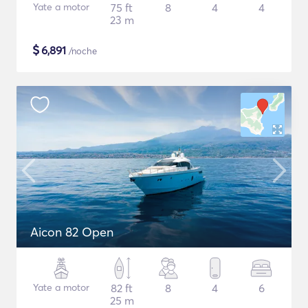
Yate a motor
75 ft
8
4
4
23 m
$
6,891
/noche
Aicon 82 Open
Yate a motor
82 ft
8
4
6
25 m