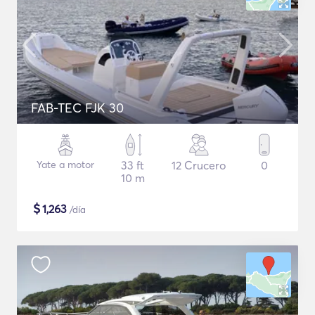
FAB-TEC FJK 30
Yate a motor
33 ft
12 Crucero
0
10 m
$
1,263
/día