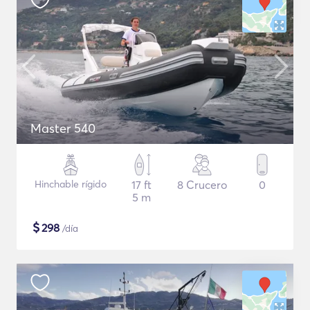
Master 540
Hinchable rígido
17 ft
8 Crucero
0
5 m
$
298
/día