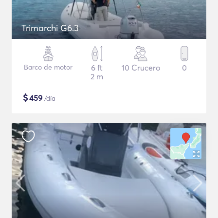
Trimarchi G6.3
Barco de motor
6 ft
10 Crucero
0
2 m
$
459
/día