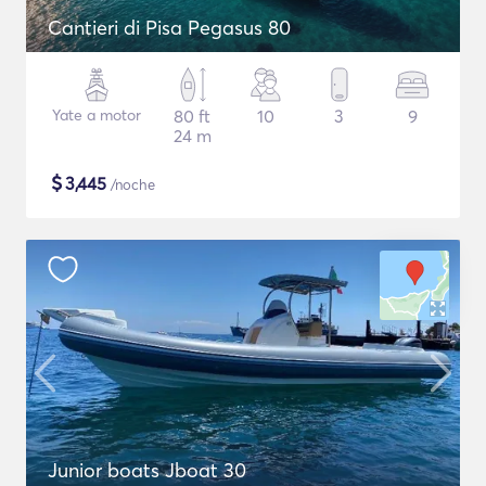
Cantieri di Pisa Pegasus 80
Yate a motor
80 ft
10
3
9
24 m
$
3,445
/noche
Junior boats Jboat 30