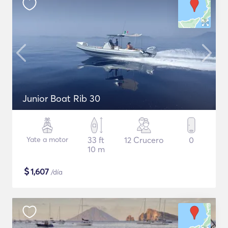
Junior Boat Rib 30
Yate a motor
33 ft
12 Crucero
0
10 m
$
1,607
/día