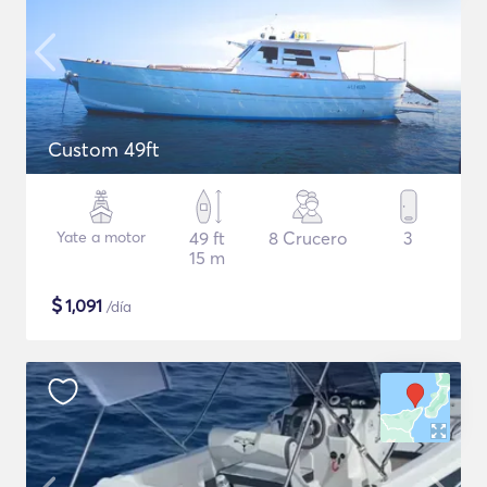
Custom 49ft
Yate a motor
49 ft
8 Crucero
3
15 m
$
1,091
/día