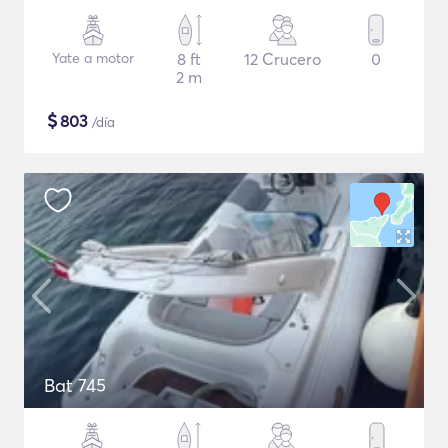
Yate a motor
8 ft
12 Crucero
0
2 m
$
803
/día
Bat 745