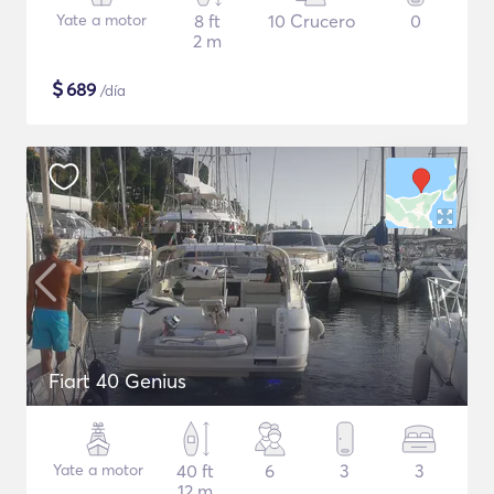
Yate a motor
8 ft
10 Crucero
0
2 m
$
689
/día
Fiart 40 Genius
Yate a motor
40 ft
6
3
3
12 m