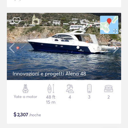
Innovazioni e progetti Alena 48
Yate a motor
48 ft
4
3
2
15 m
$
2,307
/noche