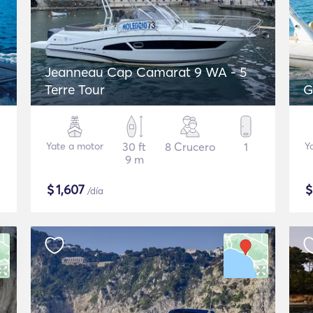
Jeanneau Cap Camarat 9 WA - 5
Terre Tour
G
Yate a motor
30 ft
8 Crucero
1
Y
9 m
$
1,607
/día