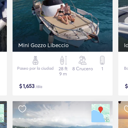
Mini Gozzo Libeccio
I
Paseo por la ciudad
28 ft
8 Crucero
1
B
9 m
$
1,653
/día