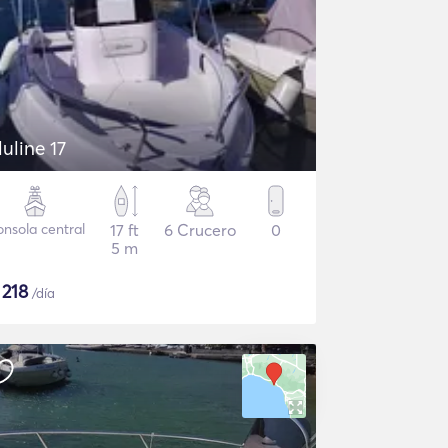
luline 17
nsola central
17 ft
6 Crucero
0
5 m
$
218
/día