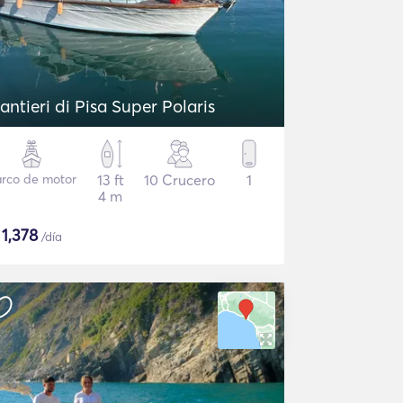
antieri di Pisa Super Polaris
rco de motor
13 ft
10 Crucero
1
4 m
$
1,378
/día