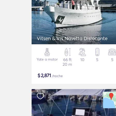
Vitsen & Vis Navetta Dislocante
Yate a motor
66 ft
10
5
5
20 m
$
2,871
/noche