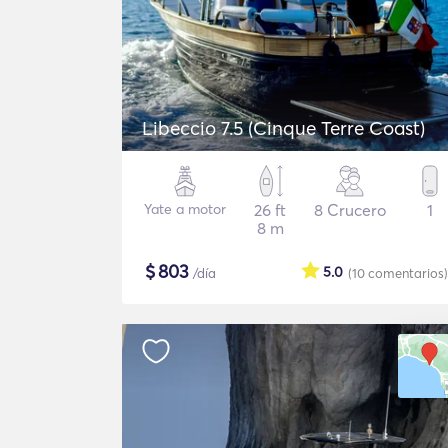
Libeccio 7.5 (Cinque Terre Coast)
Yate a motor
26 ft
8 Crucero
1
8 m
$
803
5.0
/día
(10
comentarios
)