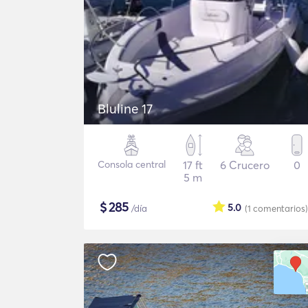
Bluline 17
Consola central
17 ft
6 Crucero
0
5 m
$
285
5.0
/día
(1
comentarios
)