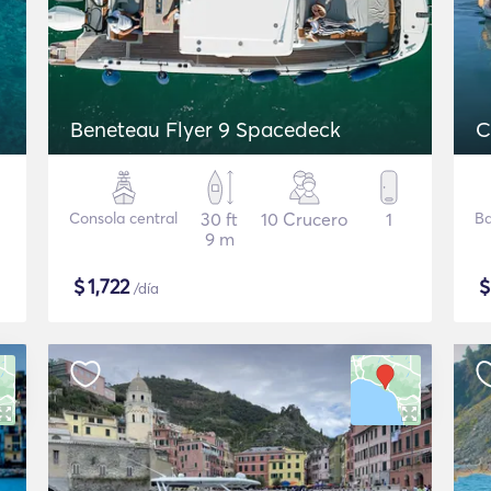
Beneteau Flyer 9 Spacedeck
C
Consola central
30 ft
10 Crucero
1
Ba
9 m
$
1,722
/día