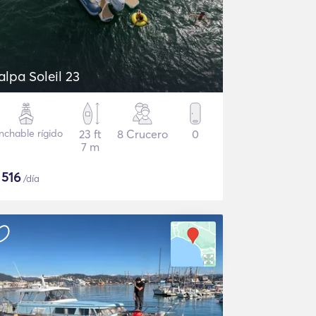
alpa Soleil 23
nchable rígido
23 ft
8 Crucero
0
7 m
$
516
/día