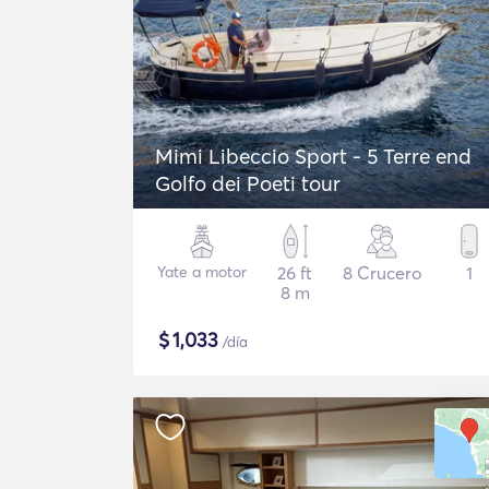
Mimi Libeccio Sport - 5 Terre end
Golfo dei Poeti tour
Yate a motor
26 ft
8 Crucero
1
8 m
$
1,033
/día