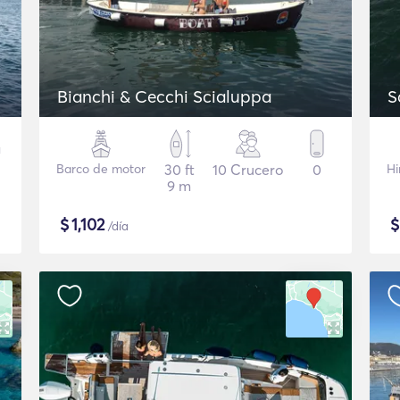
Bianchi & Cecchi Scialuppa
S
Barco de motor
30 ft
10 Crucero
0
Hi
9 m
$
1,102
/día