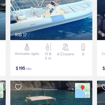
RIB 17
B
Hinchable rígido
17 ft
6 Crucero
0
Co
5 m
$
195
/día