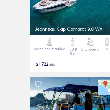
Jeanneau Cap Camarat 9.0 WA
Paseo por la ciudad
30 ft
8 Crucero
1
9 m
$
1,722
/día