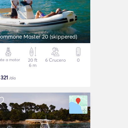
ommone Master 20 (skippered)
ate a motor
20 ft
6 Crucero
0
6 m
$
321
/día