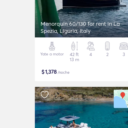
Menorquin 60/130 for rent in La
Spezia, Liguria, Italy
Yate a motor
42 ft
4
2
3
13 m
$
1,378
/noche