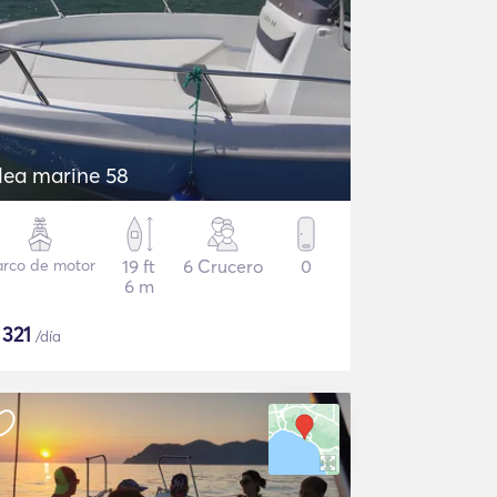
dea marine 58
arco de motor
19 ft
6 Crucero
0
6 m
$
321
/día