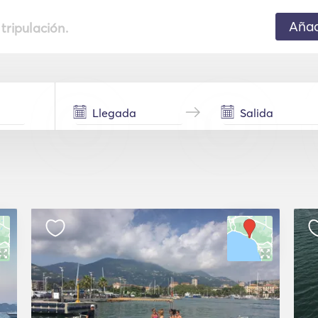
Añad
 tripulación.