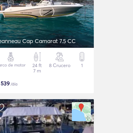
eanneau Cap Camarat 7.5 CC
arco de motor
24 ft
8 Crucero
1
7 m
$
539
/día