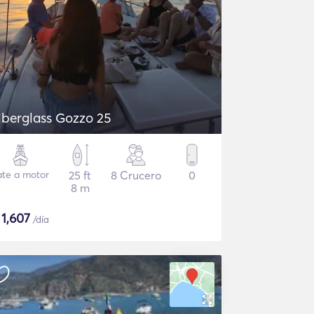
iberglass Gozzo 25
ate a motor
25 ft
8 Crucero
0
8 m
$
1,607
/día