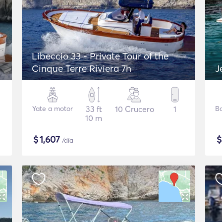
Libeccio 33 - Private Tour of the
Cinque Terre Riviera 7h
J
Yate a motor
33 ft
10 Crucero
1
B
10 m
$
1,607
/día