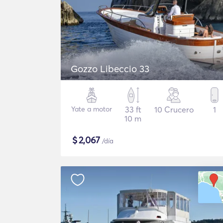
Gozzo Libeccio 33
Yate a motor
33 ft
10 Crucero
1
10 m
$
2,067
/día