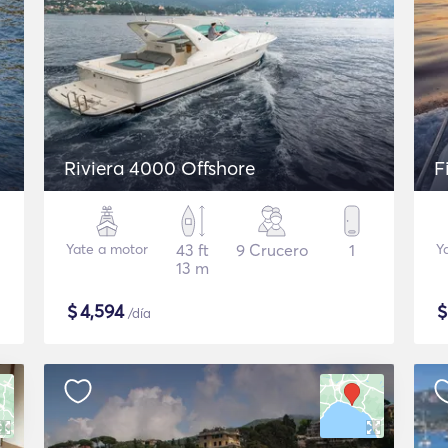
Riviera 4000 Offshore
F
Yate a motor
43 ft
9 Crucero
1
Y
13 m
$
4,594
/día