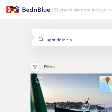
BednBlue
| El precio siempre incluye la
Filtros