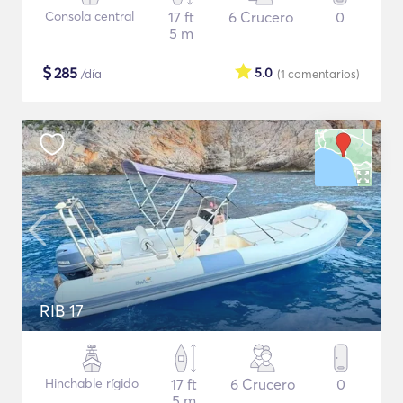
Consola central
17 ft
6 Crucero
0
5 m
$
285
5.0
/día
(1
comentarios
)
RIB 17
Hinchable rígido
17 ft
6 Crucero
0
5 m