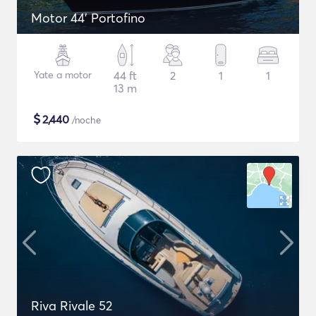
Motor 44' Portofino
Yate a motor
44 ft
2
1
1
13 m
$
2,440
/noche
Riva Rivale 52