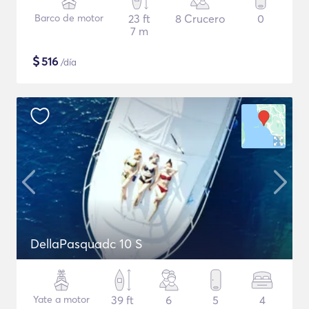
Barco de motor
23 ft
8 Crucero
0
7 m
$
516
/día
DellaPasquadc 10 S
Yate a motor
39 ft
6
5
4