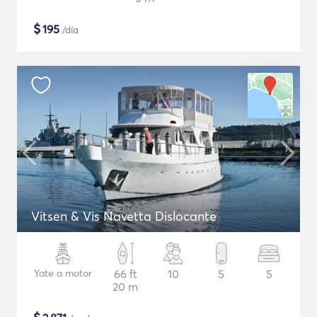
$
195
/día
Vitsen & Vis Navetta Dislocante
Yate a motor
66 ft
10
5
5
20 m