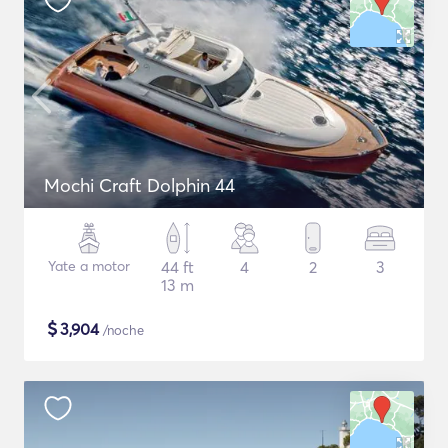
Mochi Craft Dolphin 44
Yate a motor
44 ft
4
2
3
13 m
$
3,904
/noche