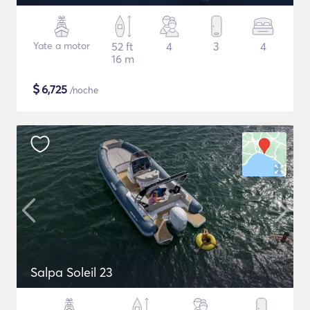
Yate a motor
52 ft
4
3
4
16 m
$
6,725
/noche
Salpa Soleil 23