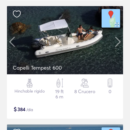
Capelli Tempest 600
Hinchable rígido
19 ft
8 Crucero
0
6 m
$
384
/día