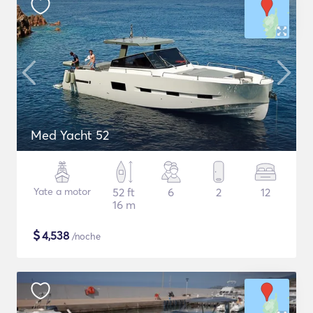
Med Yacht 52
Yate a motor
52 ft
6
2
12
16 m
$
4,538
/noche