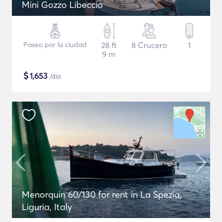
Mini Gozzo Libeccio
Paseo por la ciudad
28 ft
8 Crucero
1
9 m
$
1,653
/día
Menorquin 60/130 for rent in La Spezia,
Liguria, Italy