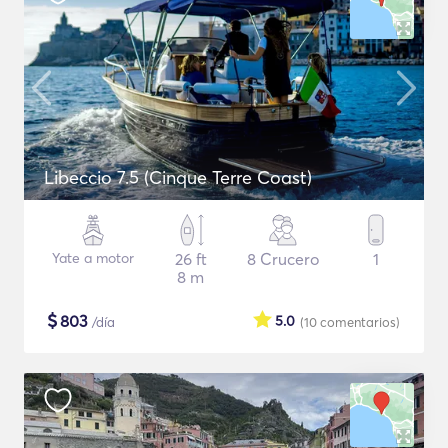
Libeccio 7.5 (Cinque Terre Coast)
Yate a motor
26 ft
8 Crucero
1
8 m
$
803
5.0
/día
(10
comentarios
)