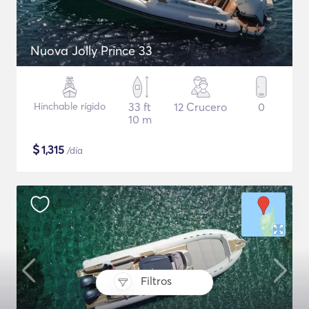
Nuova Jolly Prince 33
Hinchable rígido
33 ft
12 Crucero
0
10 m
$
1,315
/día
Filtros