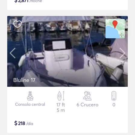
$
2,871
/noche
Bluline 17
Consola central
17 ft
6 Crucero
0
5 m
$
218
/día