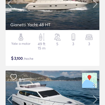
Gianetti Yacht 48 HT
Yate a motor
49 ft
5
3
3
15 m
$
3,100
/noche