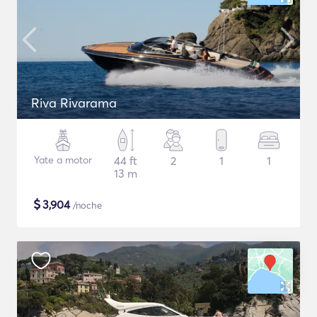
Riva Rivarama
Yate a motor
44 ft
2
1
1
13 m
$
3,904
/noche