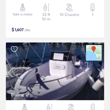
Yate a motor
33 ft
10 Crucero
1
10 m
$
1,607
/día
Bluline 17