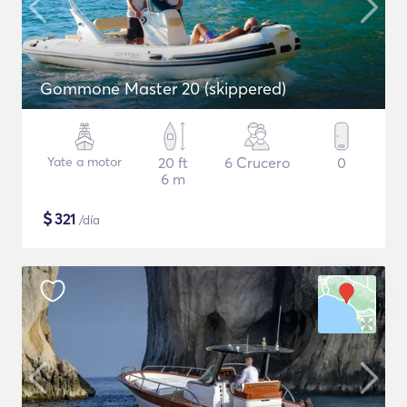
Gommone Master 20 (skippered)
Yate a motor
20 ft
6 Crucero
0
6 m
$
321
/día