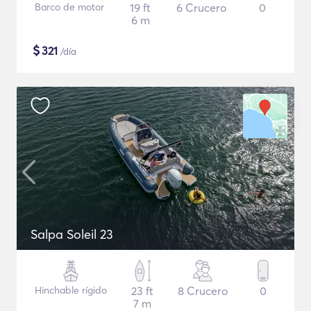
Barco de motor
19 ft
6 Crucero
0
6 m
$
321
/día
Salpa Soleil 23
Hinchable rígido
23 ft
8 Crucero
0
7 m