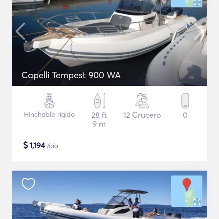
Capelli Tempest 900 WA
Hinchable rígido
28 ft
12 Crucero
0
9 m
$
1,194
/día