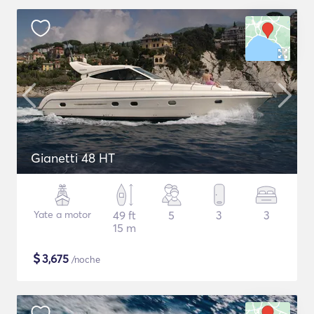
Gianetti 48 HT
Yate a motor
49 ft
5
3
3
15 m
$
3,675
/noche