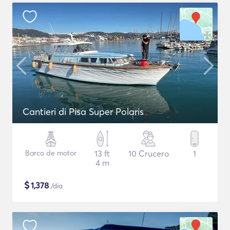
Cantieri di Pisa Super Polaris
Barco de motor
13 ft
10 Crucero
1
4 m
$
1,378
/día