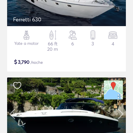
Ferretti 630
Yate a motor
66 ft
6
3
4
20 m
$
3,790
/noche