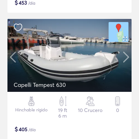
$
453
/día
Capelli Tempest 630
Hinchable rígido
19 ft
10 Crucero
0
6 m
$
405
/día