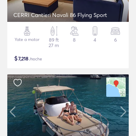
CERRI Cantieri Navali 86 Flying Sport
Yate a motor
89 ft
8
4
6
27 m
$
7,218
/noche