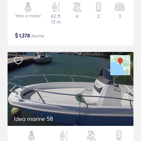
Yate a motor
42 ft
4
2
3
13 m
$
1,378
/noche
Idea marine 58