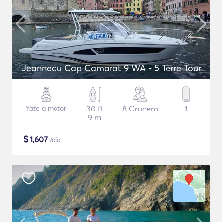
Jeanneau Cap Camarat 9 WA - 5 Terre Tour
Yate a motor
30 ft
8 Crucero
1
9 m
$
1,607
/día