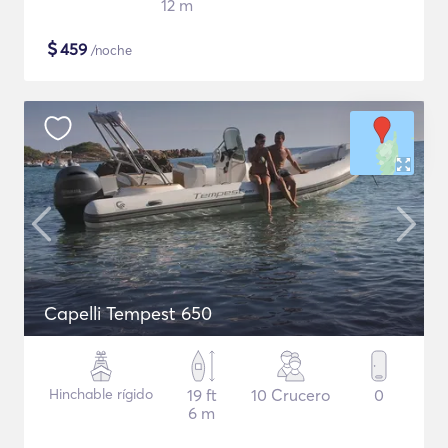
12 m
$
459
/noche
Capelli Tempest 650
Hinchable rígido
19 ft
10 Crucero
0
6 m