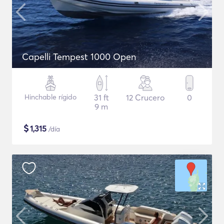
Capelli Tempest 1000 Open
Hinchable rígido
31 ft
12 Crucero
0
9 m
$
1,315
/día