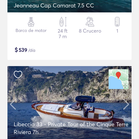
Jeanneau Cap Camarat 7.5 CC
Barco de motor
24 ft
8 Crucero
1
7 m
$
539
/día
Libeccio 33 - Private Tour of the Cinque Terre
Riviera 7h