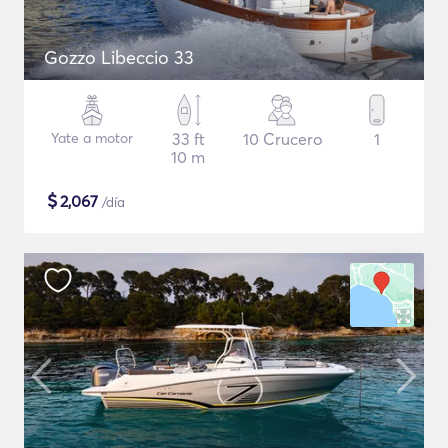
Gozzo Libeccio 33
Yate a motor
33 ft
10 Crucero
1
10 m
$
2,067
/día