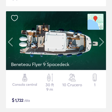
Beneteau Flyer 9 Spacedeck
Consola central
30 ft
10 Crucero
1
9 m
$
1,722
/día