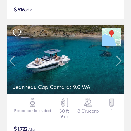
$
516
/día
Jeanneau Cap Camarat 9.0 WA
Paseo por la ciudad
30 ft
8 Crucero
1
9 m
$
1,722
/día