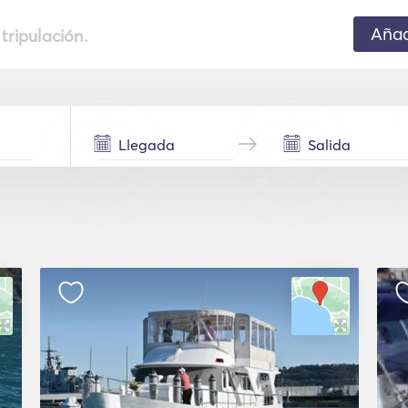
Añad
 tripulación.