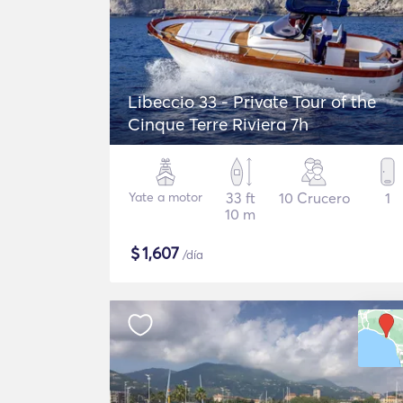
Libeccio 33 - Private Tour of the
Cinque Terre Riviera 7h
Yate a motor
33 ft
10 Crucero
1
10 m
$
1,607
/día