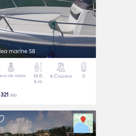
dea marine 58
arco de motor
19 ft
6 Crucero
0
6 m
$
321
/día