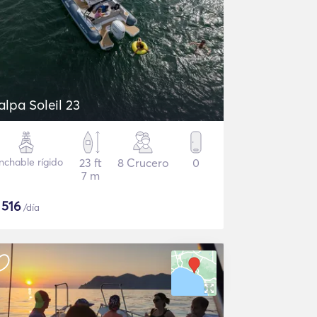
alpa Soleil 23
nchable rígido
23 ft
8 Crucero
0
7 m
$
516
/día