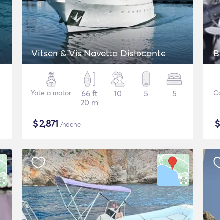
Vitsen & Vis Navetta Dislocante
B
Yate a motor
66 ft
10
5
5
Co
20 m
$
2,871
/noche