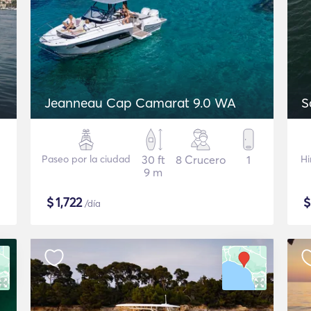
Jeanneau Cap Camarat 9.0 WA
S
Paseo por la ciudad
30 ft
8 Crucero
1
Hi
9 m
$
1,722
/día