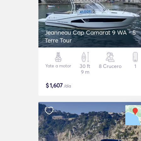
Jeanneau Cap Camarat 9 WA - 5
Terre Tour
Yate a motor
30 ft
8 Crucero
1
9 m
$
1,607
/día