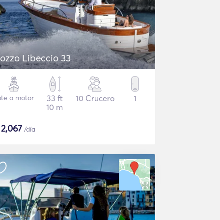
ozzo Libeccio 33
ate a motor
33 ft
10 Crucero
1
10 m
$
2,067
/día