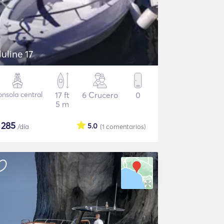
luline 17
nsola central
17 ft
6 Crucero
0
5 m
$
285
5.0
/día
(1
comentarios
)