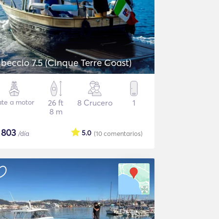
ibeccio 7.5 (Cinque Terre Coast)
ate a motor
26 ft
8 Crucero
1
8 m
$
803
5.0
/día
(10
comentarios
)