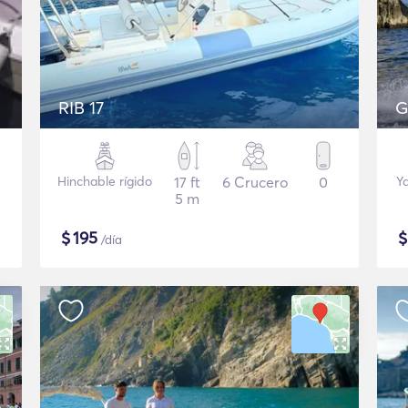
RIB 17
G
Hinchable rígido
17 ft
6 Crucero
0
Y
5 m
$
195
/día