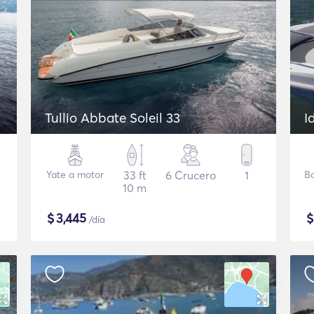
Tullio Abbate Soleil 33
I
Yate a motor
33 ft
6 Crucero
1
B
10 m
$
3,445
/día