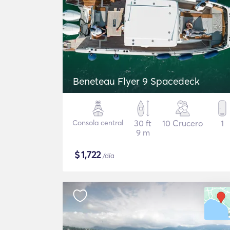
Beneteau Flyer 9 Spacedeck
Consola central
30 ft
10 Crucero
1
9 m
$
1,722
/día