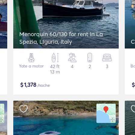
Menorquin 60/130 for rent in La
Spezia, Liguria, Italy
C
Yate a motor
42 ft
4
2
3
Ba
13 m
$
1,378
/noche