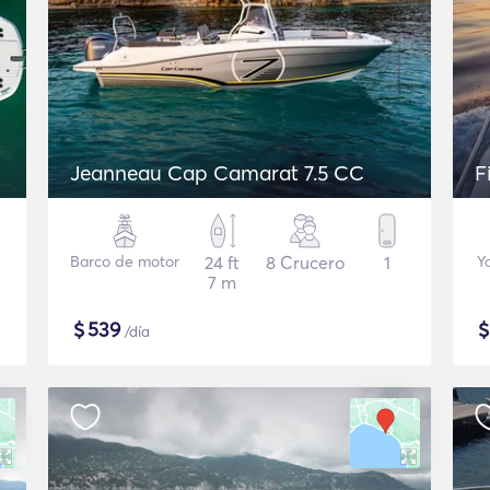
Jeanneau Cap Camarat 7.5 CC
F
Barco de motor
24 ft
8 Crucero
1
Y
7 m
$
539
/día