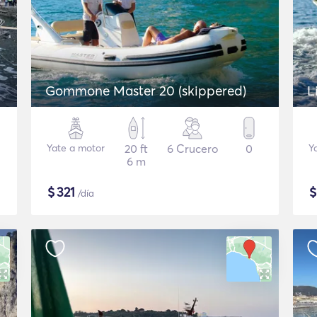
Gommone Master 20 (skippered)
L
Yate a motor
20 ft
6 Crucero
0
Y
6 m
$
321
/día