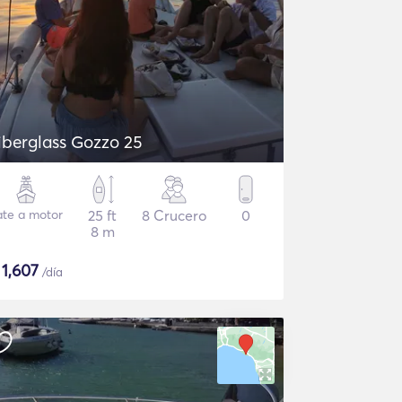
iberglass Gozzo 25
ate a motor
25 ft
8 Crucero
0
8 m
$
1,607
/día