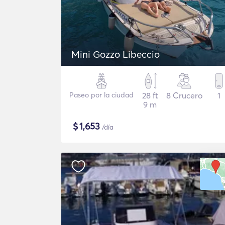
Mini Gozzo Libeccio
Paseo por la ciudad
28 ft
8 Crucero
1
9 m
$
1,653
/día