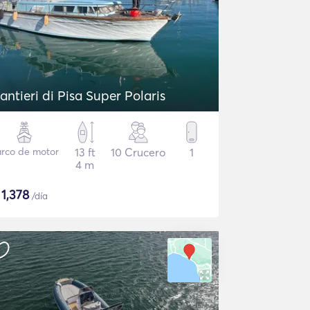
antieri di Pisa Super Polaris
rco de motor
13 ft
10 Crucero
1
4 m
$
1,378
/día