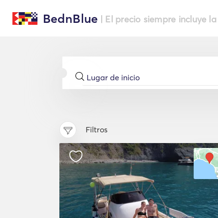
BednBlue
| El precio siempre incluye la
Filtros