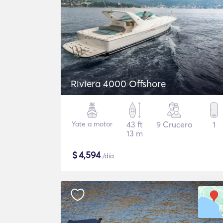
Riviera 4000 Offshore
Yate a motor
43 ft
9 Crucero
1
13 m
$
4,594
/día