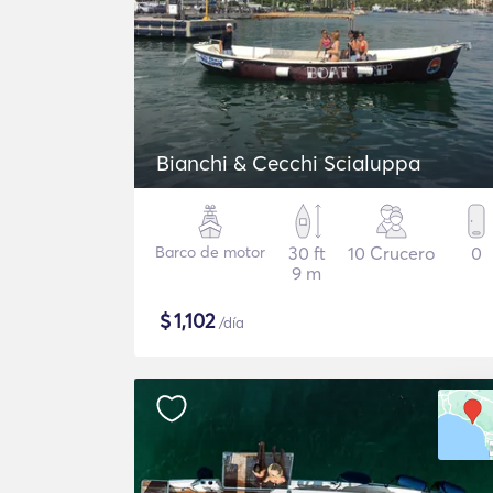
Bianchi & Cecchi Scialuppa
Barco de motor
30 ft
10 Crucero
0
9 m
$
1,102
/día