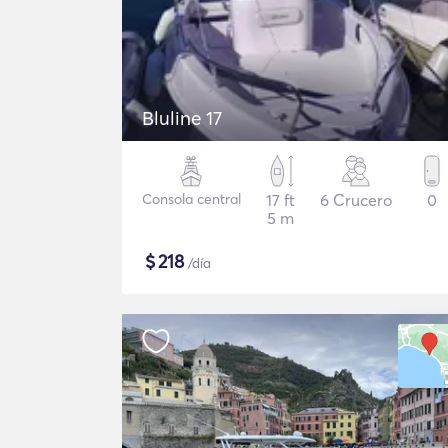
Bluline 17
Consola central
17 ft
6 Crucero
0
5 m
$
218
/día