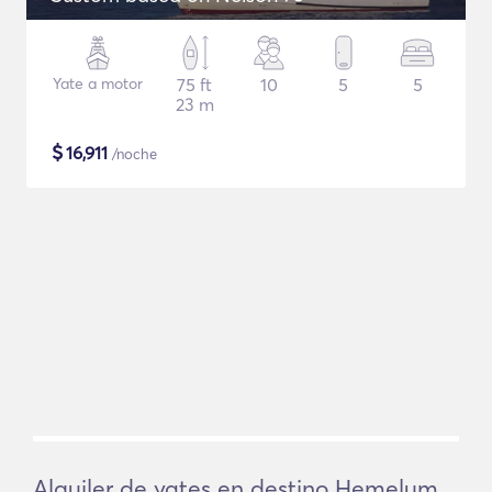
Yate a motor
75 ft
10
5
5
23 m
$
16,911
/noche
Alquiler de yates en destino Hemelum,