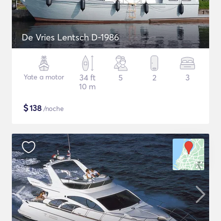
De Vries Lentsch D-1986
Yate a motor
34 ft
5
2
3
10 m
$
138
/noche