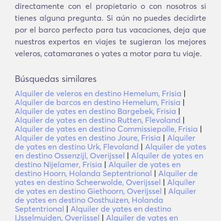
directamente con el propietario o con nosotros si
tienes alguna pregunta. Si aún no puedes decidirte
por el barco perfecto para tus vacaciones, deja que
nuestros expertos en viajes te sugieran los mejores
veleros, catamaranes o yates a motor para tu viaje.
Búsquedas similares
Alquiler de veleros en destino Hemelum, Frisia
|
Alquiler de barcos en destino Hemelum, Frisia
|
Alquiler de yates en destino Bargebek, Frisia
|
Alquiler de yates en destino Rutten, Flevoland
|
Alquiler de yates en destino Commissiepolle, Frisia
|
Alquiler de yates en destino Joure, Frisia
|
Alquiler
de yates en destino Urk, Flevoland
|
Alquiler de yates
en destino Ossenzijl, Overijssel
|
Alquiler de yates en
destino Nijelamer, Frisia
|
Alquiler de yates en
destino Hoorn, Holanda Septentrional
|
Alquiler de
yates en destino Scheerwolde, Overijssel
|
Alquiler
de yates en destino Giethoorn, Overijssel
|
Alquiler
de yates en destino Oosthuizen, Holanda
Septentrional
|
Alquiler de yates en destino
IJsselmuiden, Overijssel
|
Alquiler de yates en