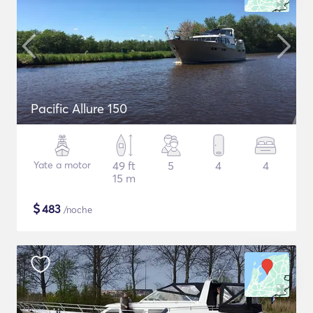
Pacific Allure 150
Yate a motor
49 ft
5
4
4
15 m
$
483
/noche