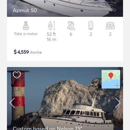
Azimut 50
Yate a motor
52 ft
6
2
2
16 m
$
4,559
/noche
Custom based on Nelson 75"