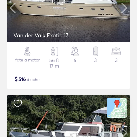
Van der Valk Exotic 17
Yate a motor
56 ft
6
3
3
17 m
$
516
/noche