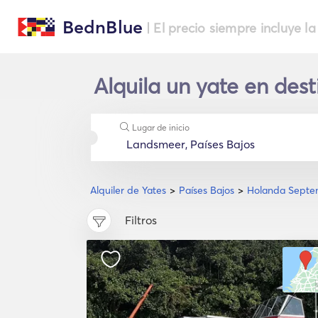
BednBlue
| El precio siempre incluye la
Alquila un yate en des
Lugar de inicio
Alquiler de Yates
Países Bajos
Holanda Septen
Filtros