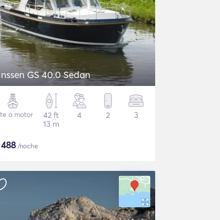
inssen GS 40.0 Sedan
te a motor
42 ft
4
2
3
13 m
$
488
/noche