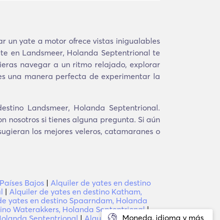
ar un yate a motor ofrece vistas inigualables
ate en Landsmeer, Holanda Septentrional te
ieras navegar a un ritmo relajado, explorar
e es una manera perfecta de experimentar la
destino Landsmeer, Holanda Septentrional.
n nosotros si tienes alguna pregunta. Si aún
 sugieran los mejores veleros, catamaranes o
 Países Bajos
|
Alquiler de yates en destino
l
|
Alquiler de yates en destino Katham,
 de yates en destino Spaarndam, Holanda
tino Waterakkers, Holanda Septentrional
|
Moneda, idioma y más
Holanda Septentrional
|
Alquiler de yates en