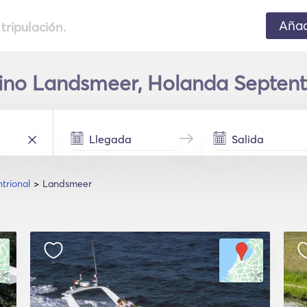
Añad
 tripulación.
tino Landsmeer, Holanda Septent
trional
Landsmeer