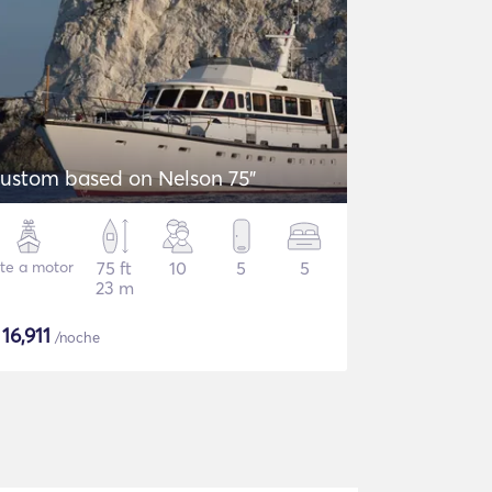
ustom based on Nelson 75"
te a motor
75 ft
10
5
5
23 m
$
16,911
/noche