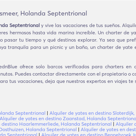
dsmeer, Holanda Septentrional
nda Septentrional
y vive las vacaciones de tus sueños. Alquil
eres hermosos hasta vida marina increíble. Un charter de y
 pasar tu tiempo y qué destinos explorar. Ya sea que pref
aya tranquila para un picnic y un baño, un charter de yat
dnBlue ofrece solo barcos verificados para charters en 
inutos. Puedes contactar directamente con el propietario o co
ara tus vacaciones, deja que nuestros expertos en viajes te
olanda Septentrional
|
Alquiler de yates en destino Sloterdijk,
Alquiler de yates en destino Zaanstad, Holanda Septentriona
en destino Haarlemmerliede, Holanda Septentrional
|
Alquiler
 Oosthuizen, Holanda Septentrional
|
Alquiler de yates en des
nda Septentrional
|
Alquiler de yates en destino Bennebroek, 