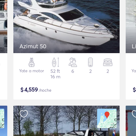
Azimut 50
L
Yate a motor
52 ft
6
2
2
Ya
16 m
$
4,559
/noche