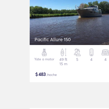
Pacific Allure 150
Yate a motor
49 ft
5
4
4
15 m
$
483
/noche