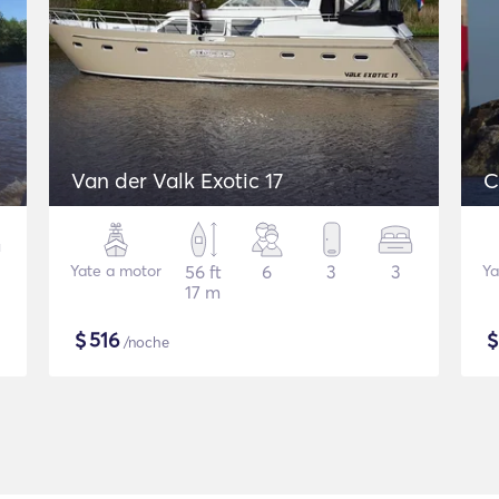
Van der Valk Exotic 17
C
Yate a motor
56 ft
6
3
3
Ya
17 m
$
516
/noche