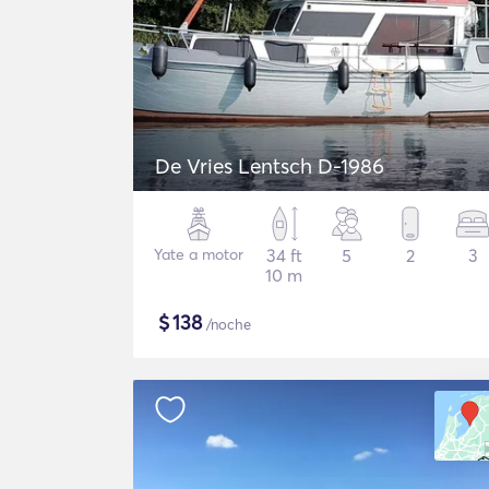
De Vries Lentsch D-1986
Yate a motor
34 ft
5
2
3
10 m
$
138
/noche