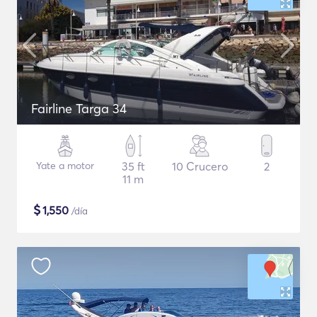
Fairline Targa 34
Yate a motor
35 ft
10 Crucero
2
11 m
$
1,550
/día