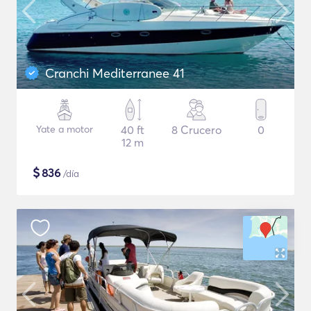
Cranchi Mediterranee 41
Yate a motor
40 ft
8 Crucero
0
12 m
$
836
/día