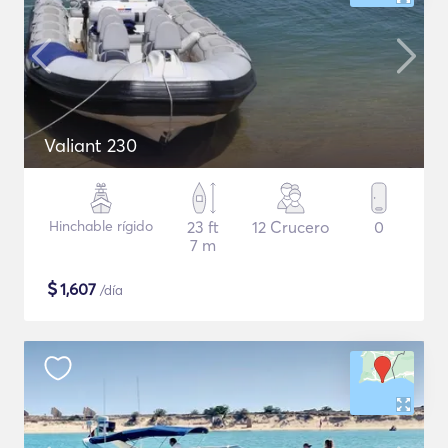
Valiant 230
Hinchable rígido
23 ft
12 Crucero
0
7 m
$
1,607
/día