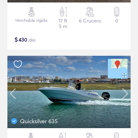
Hinchable rígido
17 ft
6 Crucero
0
5 m
$
430
/día
Quicksilver 635