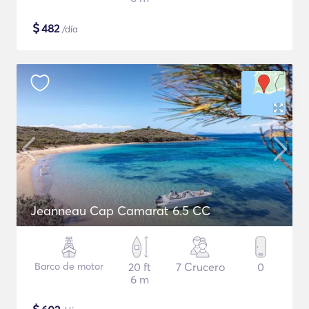
$
482
/día
Jeanneau Cap Camarat 6.5 CC
Barco de motor
20 ft
7 Crucero
0
6 m