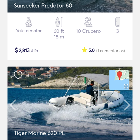
Sunseeker Predator 60
Yate a motor
60 ft
10 Crucero
3
18 m
$
2,813
5.0
/día
(1
comentarios
)
Tiger Marine 620 PL