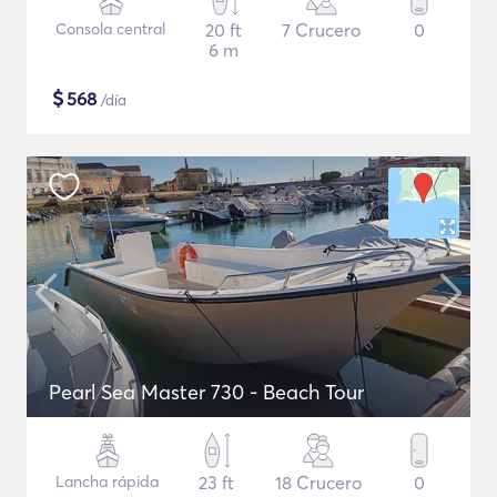
Consola central
20 ft
7 Crucero
0
6 m
$
568
/día
Pearl Sea Master 730 - Beach Tour
Lancha rápida
23 ft
18 Crucero
0