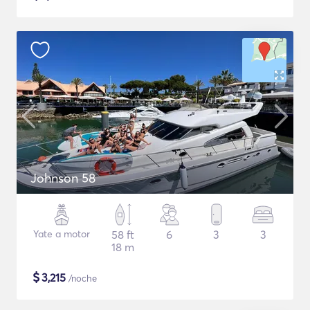
Johnson 58
Yate a motor
58 ft
6
3
3
18 m
$
3,215
/noche