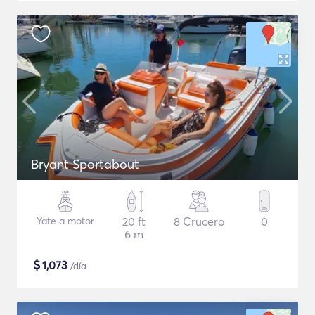
Bryant Sportabout
Yate a motor
20 ft
8 Crucero
0
6 m
$
1,073
/día