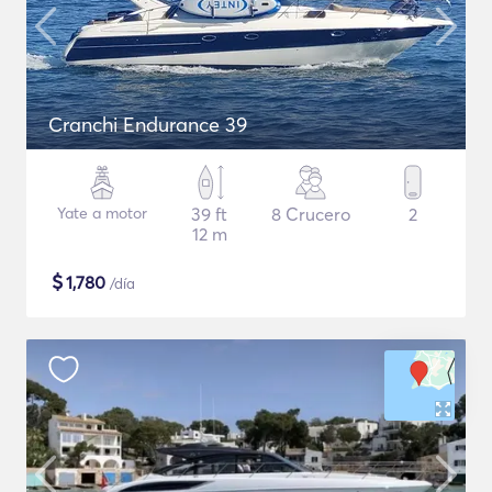
Cranchi Endurance 39
Yate a motor
39 ft
8 Crucero
2
12 m
$
1,780
/día