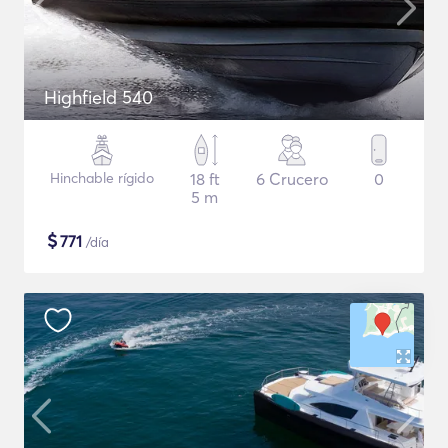
Highfield 540
Hinchable rígido
18 ft
6 Crucero
0
5 m
$
771
/día