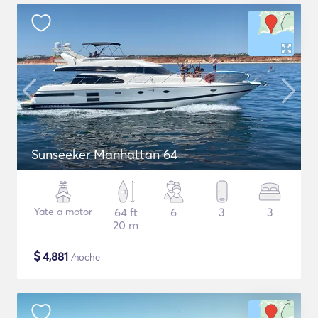
Sunseeker Manhattan 64
Yate a motor
64 ft
6
3
3
20 m
$
4,881
/noche