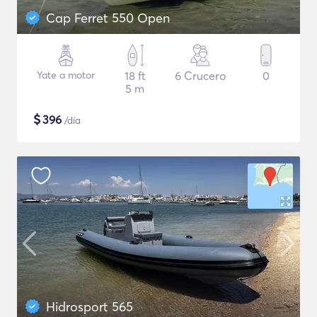
Cap Ferret 550 Open
Yate a motor
18 ft
6 Crucero
0
5 m
$
396
/día
Hidrosport 565