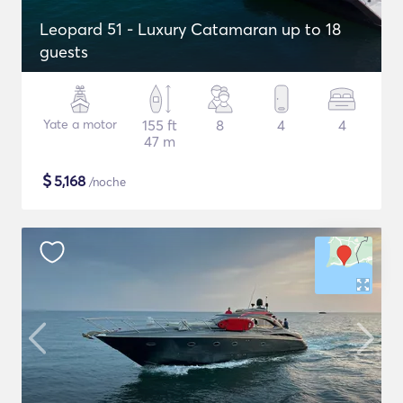
Leopard 51 - Luxury Catamaran up to 18
guests
Yate a motor
155 ft
8
4
4
47 m
$
5,168
/noche