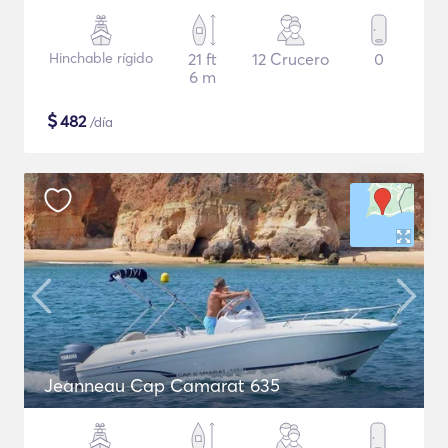
Hinchable rígido
21 ft
12 Crucero
0
6 m
$
482
/día
Jeanneau Cap Camarat 635