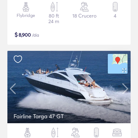
Flybridge
80 ft
18 Crucero
4
24 m
$
8,900
/día
Fairline Targa 47 GT