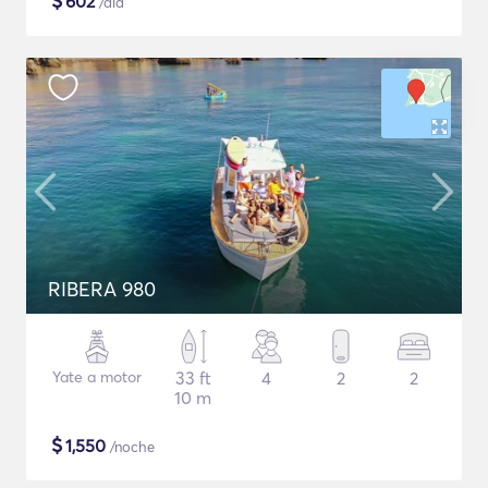
$
602
/día
RIBERA 980
Yate a motor
33 ft
4
2
2
10 m
$
1,550
/noche