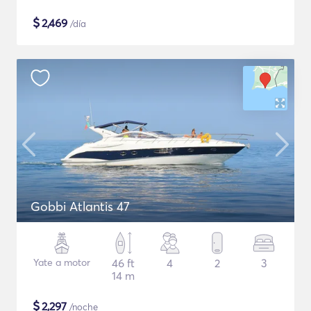
$
2,469
/día
Gobbi Atlantis 47
Yate a motor
46 ft
4
2
3
14 m
$
2,297
/noche