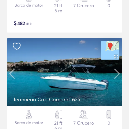
Barco de motor
21 ft
7 Crucero
0
6 m
$
482
/día
Jeanneau Cap Camarat 625
Barco de motor
21 ft
7 Crucero
0
6 m