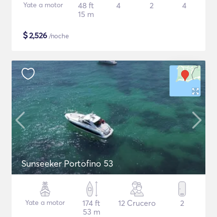
Yate a motor
48 ft
4
2
4
15 m
$
2,526
/noche
Sunseeker Portofino 53
Yate a motor
174 ft
12 Crucero
2
53 m