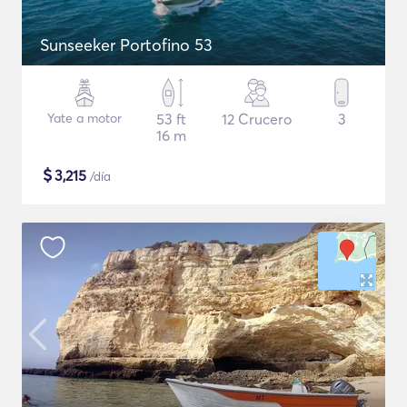
Sunseeker Portofino 53
Yate a motor
53 ft
12 Crucero
3
16 m
$
3,215
/día