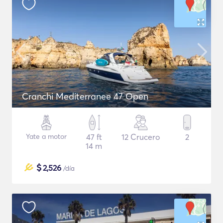
Cranchi Mediterranee 47 Open
Yate a motor
47 ft
12 Crucero
2
14 m
$
2,526
/día