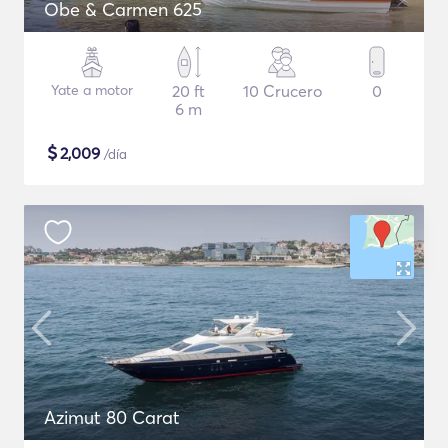
Obe & Carmen 625
Yate a motor
20 ft
10 Crucero
0
6 m
$
2,009
/día
Azimut 80 Carat