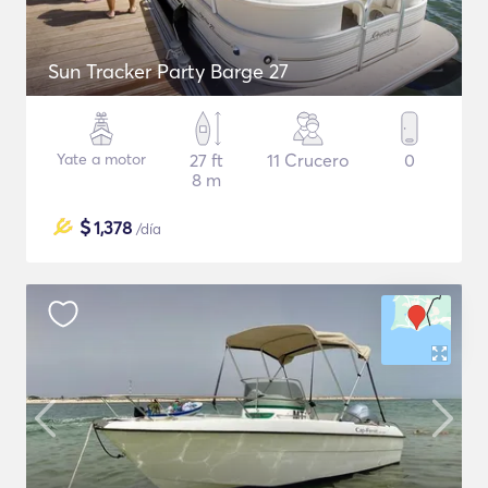
Sun Tracker Party Barge 27
Yate a motor
27 ft
11 Crucero
0
8 m
$
1,378
/día