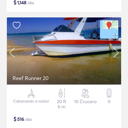
$
1,148
/día
Reef Runner 20
Catamarán a motor
20 ft
10 Crucero
0
6 m
$
516
/día