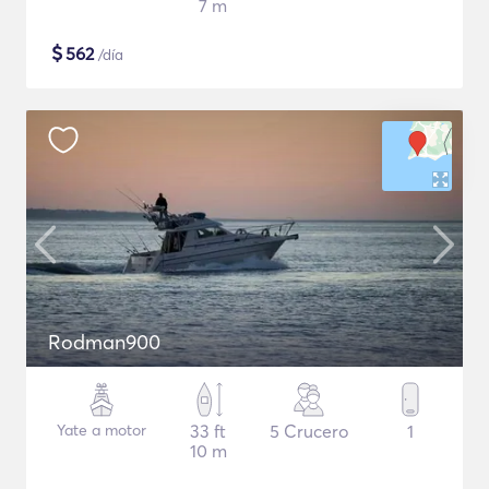
7 m
$
562
/día
Rodman900
Yate a motor
33 ft
5 Crucero
1
10 m