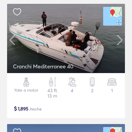
Cranchi Mediterranee 40
Yate a motor
43 ft
4
2
1
13 m
$
1,895
/noche