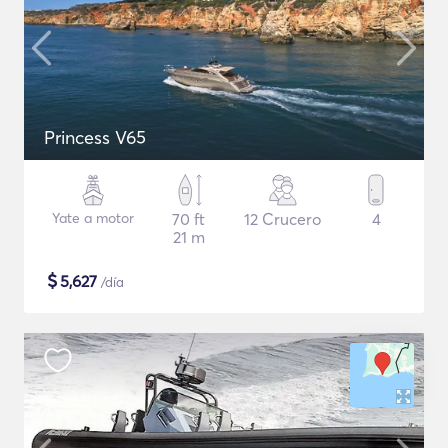
Princess V65
Yate a motor
70 ft
12 Crucero
4
21 m
$
5,627
/día