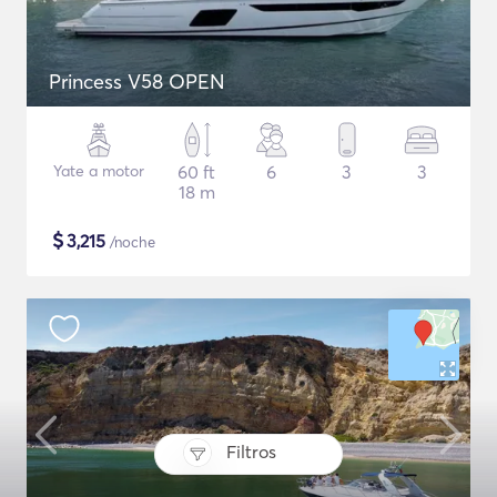
Princess V58 OPEN
Yate a motor
60 ft
6
3
3
18 m
$
3,215
/noche
Filtros