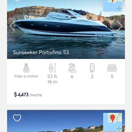
Sunseeker Portofino 53
Yate a motor
53 ft
6
3
5
16 m
$
4,473
/noche