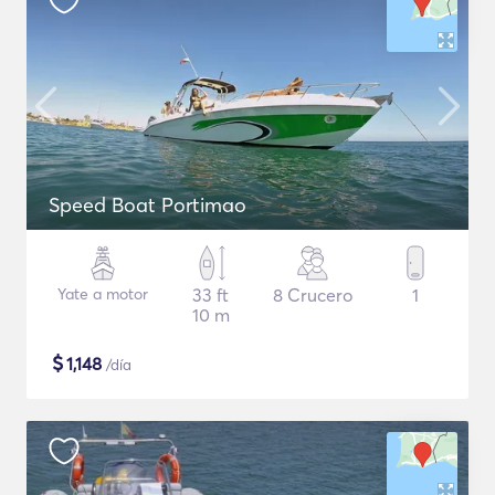
Speed Boat Portimao
Yate a motor
33 ft
8 Crucero
1
10 m
$
1,148
/día