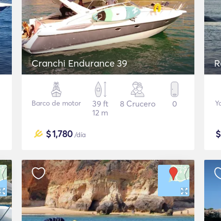
Cranchi Endurance 39
R
Barco de motor
39 ft
8 Crucero
0
Y
12 m
$
1,780
/día