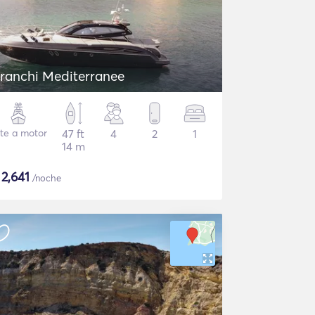
ranchi Mediterranee
te a motor
47 ft
4
2
1
14 m
$
2,641
/noche