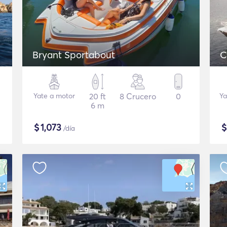
Bryant Sportabout
C
Yate a motor
20 ft
8 Crucero
0
Ya
6 m
$
1,073
/día