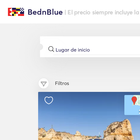
BednBlue
| El precio siempre incluye la
Filtros