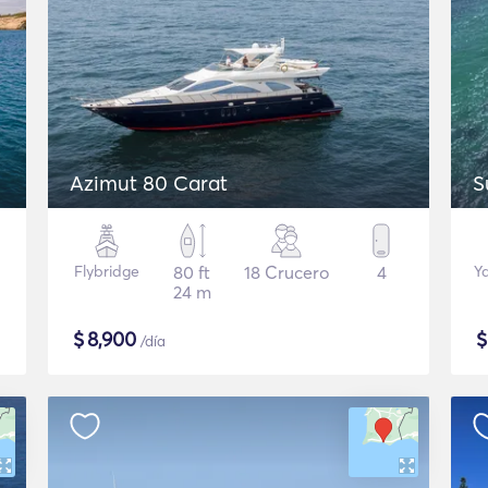
Azimut 80 Carat
S
Flybridge
80 ft
18 Crucero
4
Y
24 m
$
8,900
/día