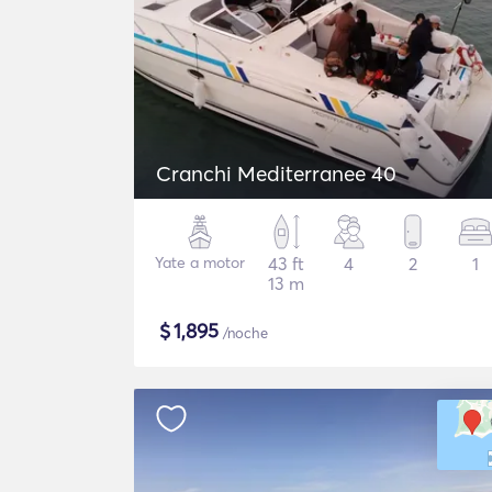
Cranchi Mediterranee 40
Yate a motor
43 ft
4
2
1
13 m
$
1,895
/noche