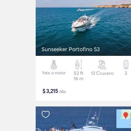
Sunseeker Portofino 53
Yate a motor
53 ft
12 Crucero
3
16 m
$
3,215
/día