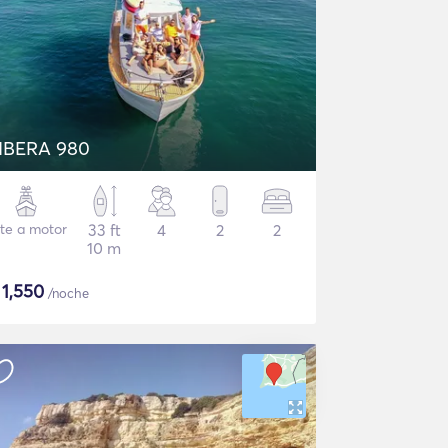
IBERA 980
te a motor
33 ft
4
2
2
10 m
$
1,550
/noche