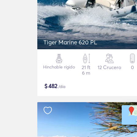
Tiger Marine 620 PL
Hinchable rígido
21 ft
12 Crucero
0
6 m
$
482
/día