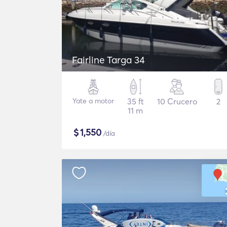
Fairline Targa 34
Yate a motor
35 ft
10 Crucero
2
11 m
$
1,550
/día