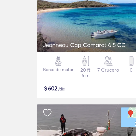
Jeanneau Cap Camarat 6.5 CC
Barco de motor
20 ft
7 Crucero
0
6 m
$
602
/día