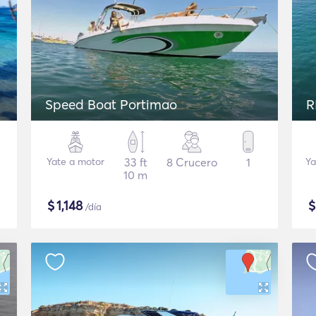
Speed Boat Portimao
R
Yate a motor
33 ft
8 Crucero
1
Ya
10 m
$
1,148
/día