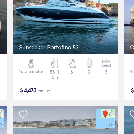
Sunseeker Portofino 53
O
Yate a motor
53 ft
6
3
5
Y
16 m
$
4,473
/noche