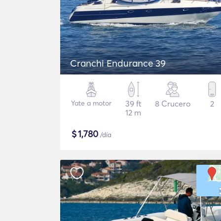
Cranchi Endurance 39
Yate a motor
39 ft
8 Crucero
2
12 m
$
1,780
/día