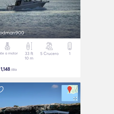
odman900
ate a motor
33 ft
5 Crucero
1
10 m
$
1,148
/día