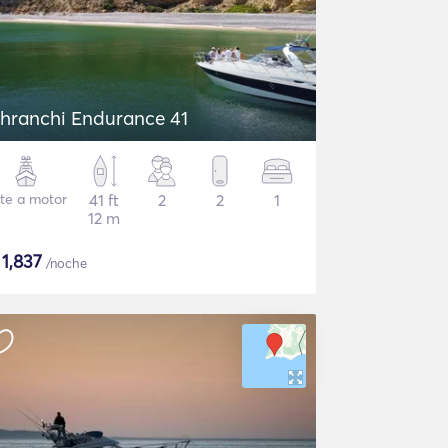
hranchi Endurance 41
te a motor
41 ft
2
2
1
12 m
$
1,837
/noche