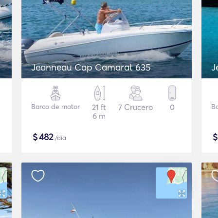
Jeanneau Cap Camarat 635
J
Barco de motor
21 ft
7 Crucero
0
B
6 m
$
482
/día