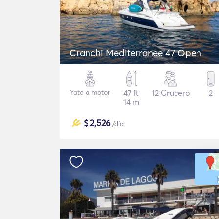
Cranchi Mediterranee 47 Open
Yate a motor
47 ft
12 Crucero
2
14 m
$
2,526
/día