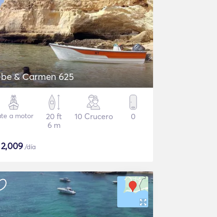
be & Carmen 625
ate a motor
20 ft
10 Crucero
0
6 m
$
2,009
/día