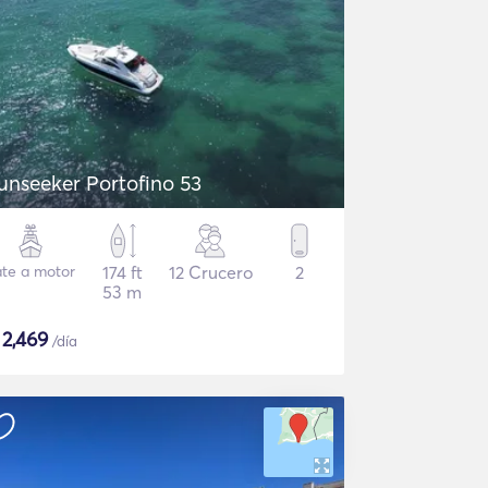
unseeker Portofino 53
ate a motor
174 ft
12 Crucero
2
53 m
$
2,469
/día