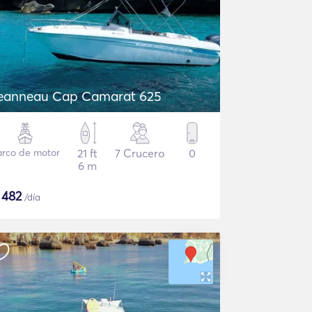
eanneau Cap Camarat 625
arco de motor
21 ft
7 Crucero
0
6 m
$
482
/día