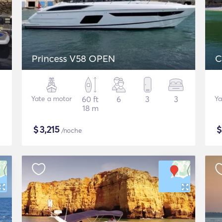
Princess V58 OPEN
C
Yate a motor
60 ft
6
3
3
Ya
18 m
$
3,215
/noche