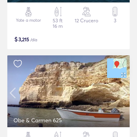
Yate a motor
53 ft
12 Crucero
3
16 m
$
3,215
/día
Obe & Carmen 625