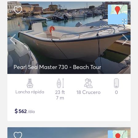
Pearl Sea Master 730 - Beach Tour
Lancha rápida
23 ft
18 Crucero
0
7 m
$
562
/día