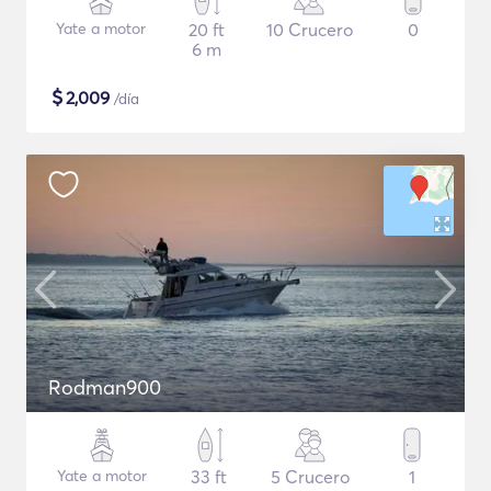
Yate a motor
20 ft
10 Crucero
0
6 m
$
2,009
/día
Rodman900
Yate a motor
33 ft
5 Crucero
1