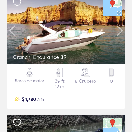
Cranchi Endurance 39
Barco de motor
39 ft
8 Crucero
0
12 m
$
1,780
/día