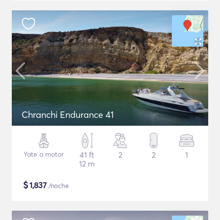
Chranchi Endurance 41
Yate a motor
41 ft
2
2
1
12 m
$
1,837
/noche