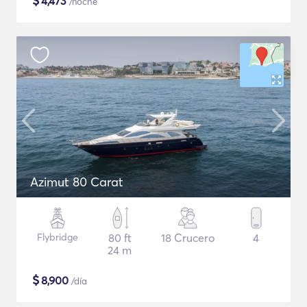
$
4,473
/noche
Azimut 80 Carat
Flybridge
80 ft
18 Crucero
4
24 m
$
8,900
/día