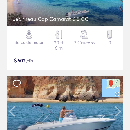
Jeanneau Cap Camarat 6.5 CC
Barco de motor
20 ft
7 Crucero
0
6 m
$
602
/día