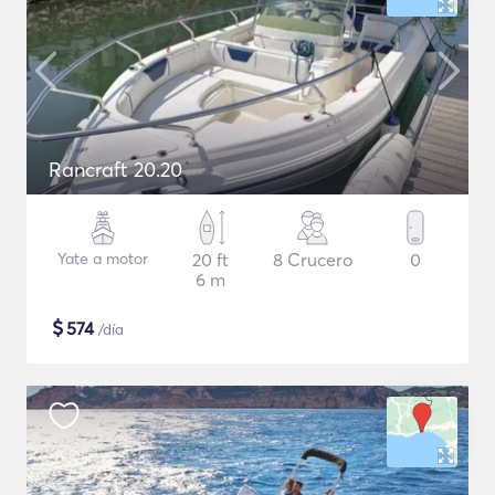
Rancraft 20.20
Yate a motor
20 ft
8 Crucero
0
6 m
$
574
/día