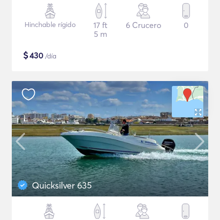
Hinchable rígido
17 ft
6 Crucero
0
5 m
$
430
/día
Quicksilver 635