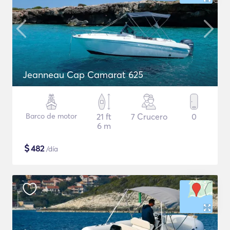
Jeanneau Cap Camarat 625
Barco de motor
21 ft
7 Crucero
0
6 m
$
482
/día