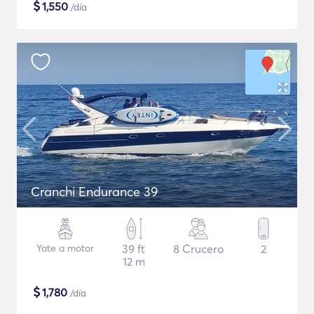
$
1,550
/día
Cranchi Endurance 39
Yate a motor
39 ft
8 Crucero
2
12 m
$
1,780
/día