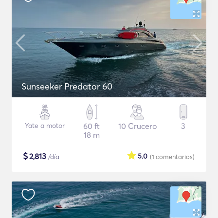
Sunseeker Predator 60
Yate a motor
60 ft
10 Crucero
3
18 m
$
2,813
5.0
/día
(1
comentarios
)