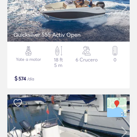
Quicksilver 555 Activ Open
Yate a motor
18 ft
6 Crucero
0
5 m
$
574
/día