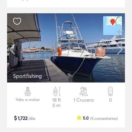
Sportfishing
Yate a motor
18 ft
1 Crucero
0
5 m
$
1,722
5.0
/día
(5
comentarios
)