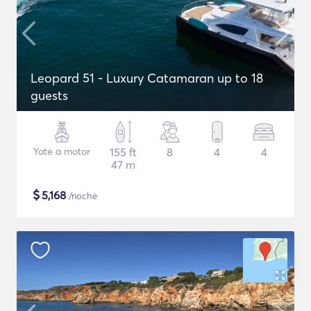
Leopard 51 - Luxury Catamaran up to 18
guests
Yate a motor
155 ft
8
4
4
47 m
$
5,168
/noche