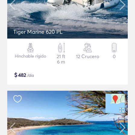
Tiger Marine 620 PL
Hinchable rígido
21 ft
12 Crucero
0
6 m
$
482
/día