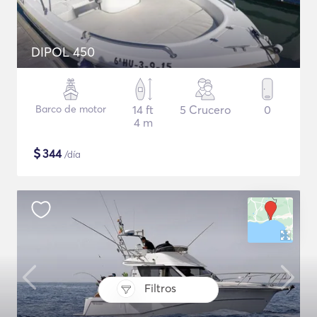
DIPOL 450
Barco de motor
14 ft
5 Crucero
0
4 m
$
344
/día
Filtros