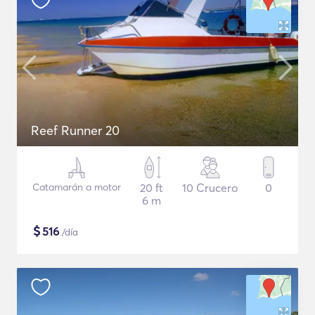
Reef Runner 20
Catamarán a motor
20 ft
10 Crucero
0
6 m
$
516
/día