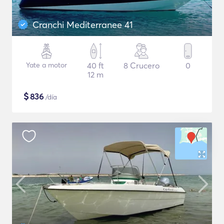
Cranchi Mediterranee 41
Yate a motor
40 ft
8 Crucero
0
12 m
$
836
/día