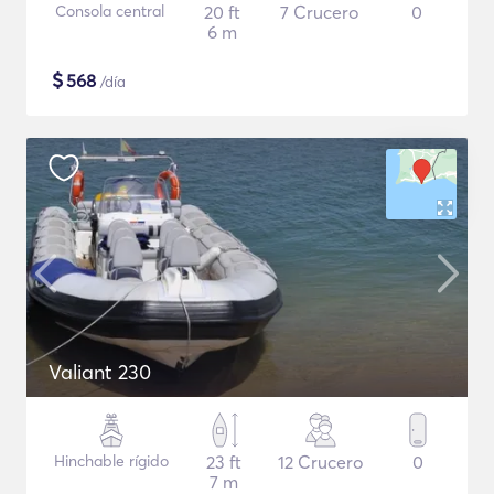
Consola central
20 ft
7 Crucero
0
6 m
$
568
/día
Valiant 230
Hinchable rígido
23 ft
12 Crucero
0
7 m