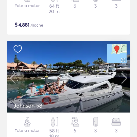
Yate a motor
64 ft
6
3
3
20 m
$
4,881
/noche
Johnson 58
Yate a motor
58 ft
6
3
3
18 m