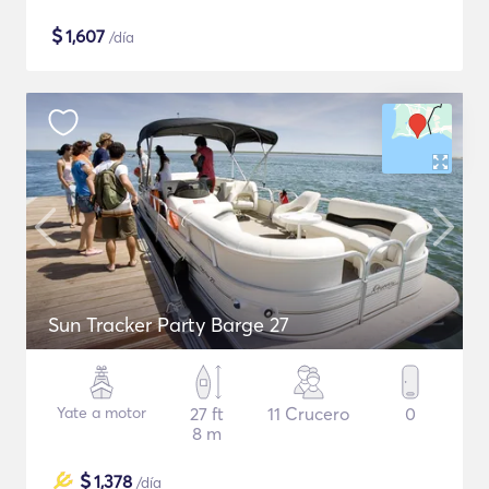
$
1,607
/día
Sun Tracker Party Barge 27
Yate a motor
27 ft
11 Crucero
0
8 m
$
1,378
/día