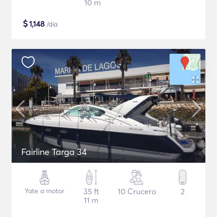
10 m
$
1,148
/día
Fairline Targa 34
Yate a motor
35 ft
10 Crucero
2
11 m