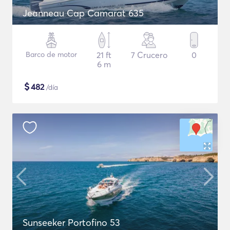
Jeanneau Cap Camarat 635
Barco de motor
21 ft
7 Crucero
0
6 m
$
482
/día
Sunseeker Portofino 53