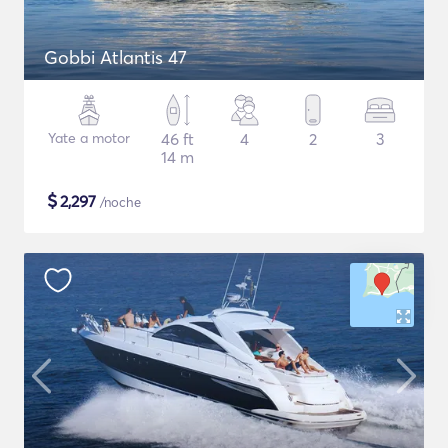
Gobbi Atlantis 47
Yate a motor
46 ft
4
2
3
14 m
$
2,297
/noche