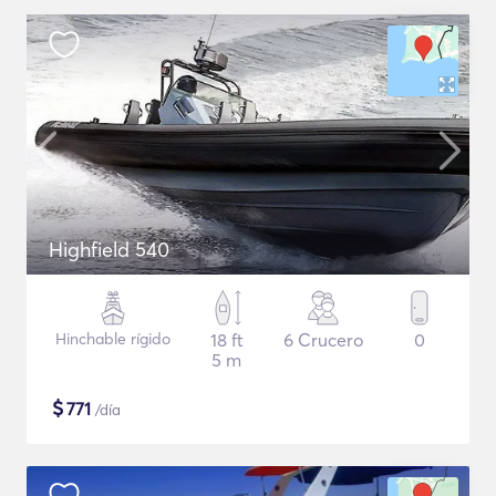
Highfield 540
Hinchable rígido
18 ft
6 Crucero
0
5 m
$
771
/día