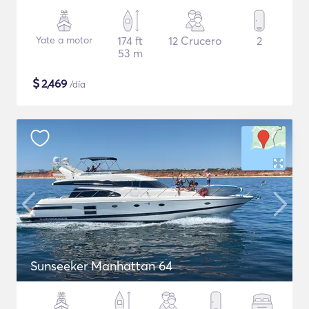
Yate a motor
174 ft
12 Crucero
2
53 m
$
2,469
/día
Sunseeker Manhattan 64