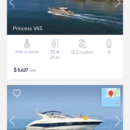
Princess V65
Yate a motor
70 ft
12 Crucero
4
21 m
$
5,627
/día