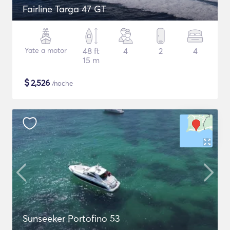
Fairline Targa 47 GT
Yate a motor
48 ft
4
2
4
15 m
$
2,526
/noche
Sunseeker Portofino 53