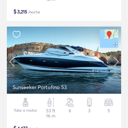
$
3,215
/noche
Sunseeker Portofino 53
Yate a motor
53 ft
6
3
5
16 m