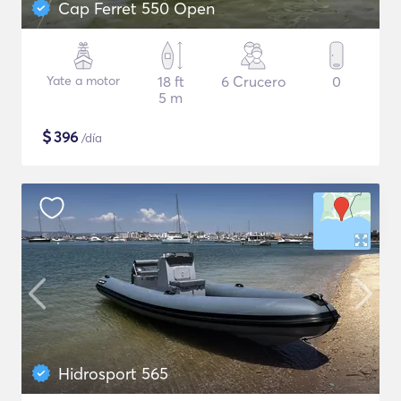
Cap Ferret 550 Open
Yate a motor
18 ft
6 Crucero
0
5 m
$
396
/día
Hidrosport 565